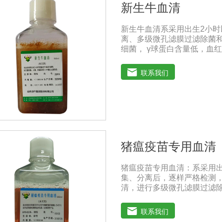
新生牛血清
新生牛血清系采用出生2小
离、多级微孔滤膜过滤除菌和
细菌， γ球蛋白含量低，血红
进细胞增殖作用。适用于多
的研制及生产。质量标准：符
联系我们
共和国兽药典》2020版质量标准
存：-15℃―-20℃有效期
-20℃→2-8℃→ 室温）
猪瘟疫苗专用血清
猪瘟疫苗专用血清：系采用
集、分离后，逐样严格检测
清，进行多级微孔滤膜过滤除
毒和细菌， γ球蛋白含量低，
的促进细胞增殖作用。适用
联系我们
疫苗（尤其是猪瘟疫苗）的