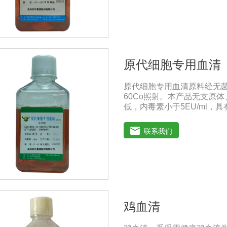
典》2020版、《中华人民共和
保存：-15℃―-20℃有效
-20℃→2-8℃→ 室温）
原代细胞专用血清
原代细胞专用血清原料经无
60Co照射。本产品无支原
低，内毒素小于5EU/ml
养。质量标准：符合《中华人
100ml/瓶、250ml/瓶、5
联系我们
1、解冻：采用逐步解冻法（ 
清质量不会受到影响。
鸡血清