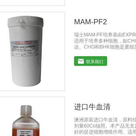
MAM-PF2
瑞士MAM-PF培养基由EX
适用于培养多种细胞，如CH
达。CHO和BHK细胞是重组
养基不含L-谷氨酰胺以避免因
PF培养基可添加极少量的酚
联系我们
高级，它有助于表达产物的
含有多种成分不明确蛋白和
和市场上其他添加血清的培
从风险控制的角度来看，不
免动物性原料短缺和不稳定带来的
和MAM-PF7e,MAM-
物。用户使用前需自行添加L-谷氨
进口牛血清
GlouseDMEM培养基是
培养的四倍。DMEM培养基
澳洲原装进口牛血清，原料
氢钠的的浓度也提高了。标准配
剂量60Co辐照。本产品无支
高糖DMEM培养基葡萄糖的含量
好的促进细胞增殖作用。适
细胞。