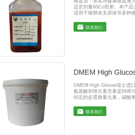
猪血清：系采用健康猪血液
适宜剂量60Co照射。本产品
适用于猪肺炎支原体等多种
兽药典》2020版质量标准。规
注意事项：解冻：采用逐步解冻
联系我们
产生使血清质量不会受到影
DMEM High Gluco
DMEM High Glouse
氨基酸和维生素含量是BME
特定的必需微量元素，碳酸氢
萄糖的含量为1000 mg/L，
DMEM早期用来培养鼠胚胎
联系我们
鼠细胞和鸡细胞的无血清培