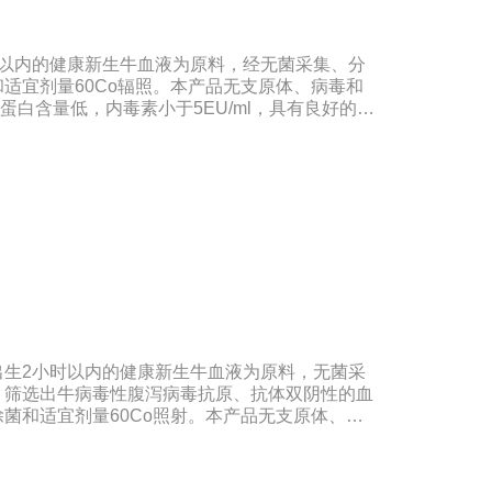
时以内的健康新生牛血液为原料，经无菌采集、分
适宜剂量60Co辐照。本产品无支原体、病毒和
蛋白含量低，内毒素小于5EU/ml，具有良好的促
种细胞株的培养、扩增及单克隆抗体的制备和疫苗
合《中华人民共和国药典》2020版、《中华人民
。规格：500ml/瓶、1000ml/瓶保
：5年注意事项：1、解冻：采用逐步解冻法（
，可减少沉淀的产生使血清质量不会受到影响。
出生2小时以内的健康新生牛血液为原料，无菌采
，筛选出牛病毒性腹泻病毒抗原、抗体双阴性的血
菌和适宜剂量60Co照射。本产品无支原体、病
血红蛋白含量低，内毒素小于5EU/ml，具有良好
于多种细胞株的培养、扩增及单克隆抗体的制备和
研制及生产。质量标准：符合《中华人民共和国药