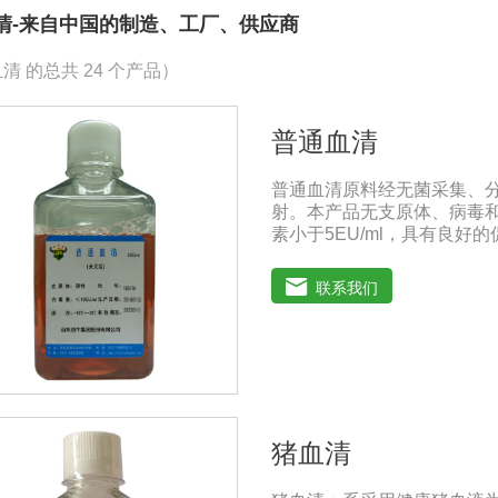
清-来自中国的制造、工厂、供应商
清 的总共 24 个产品）
普通血清
普通血清原料经无菌采集、分
射。本产品无支原体、病毒和
素小于5EU/ml，具有良
增及单克隆抗体的制备和疫
国兽药典》2020版质量标准。
联系我们
年注意事项：解冻：采用逐步解
的产生使血清质量不会受到
猪血清