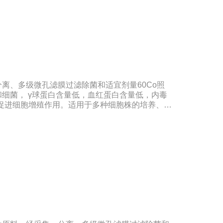
离、多级微孔滤膜过滤除菌和适宜剂量60Co照
细菌， γ球蛋白含量低，血红蛋白含量低，内毒
好的促进细胞增殖作用。适用于多种细胞株的培养、扩
苗的研制及生产。质量标准：符合《中华人民共和
规格：500ml/瓶保存：-15℃―-20℃有效期：5
冻法（ -20℃→2-8℃→ 室温），可减少沉淀
影响。