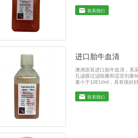
分离、培养及单克隆抗体的
人民共和国兽药典》2020版
联系我们
保存：-15℃―-20℃有效
-20℃→2-8℃→ 室温）
进口胎牛血清
澳洲原装进口胎牛血清，系
孔滤膜过滤除菌和适宜剂量6
素小于10EU/ml，具有
胞株的培养、扩增和保藏、
的研制及生产。质量标准：符
联系我们
人民共和国兽药典》2020版
保存：-15℃―-20℃有效
-20℃→2-8℃→ 室温）