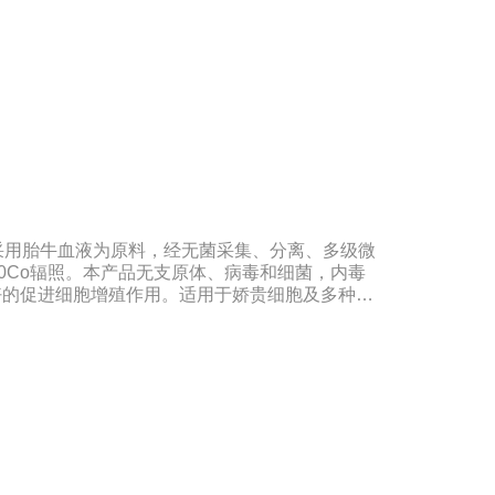
制备和疫苗的研制及生产。质量标准：符合《中华
、欧洲药典、美国药典质量标准。规格：500ml/瓶
期：5年注意事项：解冻：采用逐步解冻法（
，可减少沉淀的产生使血清质量不会受到影响。
采用胎牛血液为原料，经无菌采集、分离、多级微
0Co辐照。本产品无支原体、病毒和细菌，内毒
很好好的促进细胞增殖作用。适用于娇贵细胞及多种细
组织器官的分离、培养及单克隆抗体的制备和疫苗
合《中华人民共和国药典》2020版、符合《中华
、欧洲药典、美国药典质量标准。规格：500ml/瓶
期：5年注意事项：解冻：采用逐步解冻法（
，可减少沉淀的产生使血清质量不会受到影响。