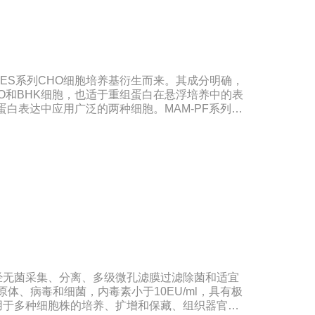
PRES系列CHO细胞培养基衍生而来。其成分明确，
O和BHK细胞，也适于重组蛋白在悬浮培养中的表
蛋白表达中应用广泛的两种细胞。MAM-PF系列培
L-谷氨酰胺降解和胺积累带来的不利影响。MAM-
红或不添加。无血清培养基比需添加血清的培养基
纯化和后续处理。多数市场上出售的无血清培养基
（或）蛋白水解产物。因此成分完全明确的培养基
养基以及无血清培养基相比具有巨大的技术优势。
含动物蛋白的培养基也极受欢迎，同时它还可以避
影响。MAM-PF1、MAM-PF2、MAM-PF7d
PF培养基不含动物性蛋白和多肽，无成分不明确的水解产
酰胺（0.6一8 mM）。DMEM High
使用BME改良培养基，其氨基酸和维生素含量是BME
中含有非必需氨基酸和特定的必需微量元素，碳酸
经无菌采集、分离、多级微孔滤膜过滤除菌和适宜
方DMEM培养基葡萄糖的含量为1000 mg/L，
原体、病毒和细菌，内毒素小于10EU/ml，具有极
为4500 mg/L。DMEM早期是用来培养鼠胚胎
用于多种细胞株的培养、扩增和保藏、组织器官的