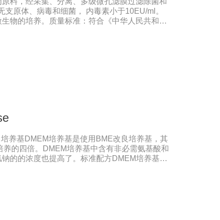
为原料，经采集、分离、多级微孔滤膜过滤除菌和
无支原体、病毒和细菌， 内毒素小于10EU/ml。
微生物的培养。质量标准：符合《中华人民共和国
格：500ml/瓶保存：-15℃―-20℃有效期：5年
法（ -20℃→2-8℃→ 室温），可减少沉淀的
响。
se
瑞士进口培养基DMEM培养基是使用BME改良培养基，其
培养的四倍。DMEM培养基中含有非必需氨基酸和
钠的的浓度也提高了。标准配方DMEM培养基葡
高糖DMEM培养基葡萄糖的含量为4500 mg/L。
细胞。如今DMEM培养基广泛应用于普通和转化的
养