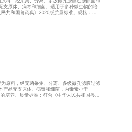
为原料，经采集、分离、多级微孔滤膜过滤除菌和
品无支原体、病毒和细菌。适用于多种微生物的培
民共和国兽药典》2020版质量标准。规格：
―-20℃有效期：5年注意事项：解冻：采用逐步解冻法
温），可减少沉淀的产生使血清质量不会受到影响。
液为原料，经无菌采集、分离、多级微孔滤膜过滤
。本产品无支原体、病毒和细菌，内毒素小于
微生物的培养。质量标准：符合《中华人民共和国兽药
500ml/瓶保存：-15℃―-20℃有效期：5年注意
 -20℃→2-8℃→ 室温），可减少沉淀的产生