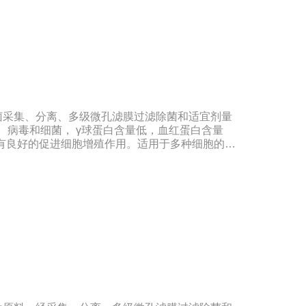
国兽药典》2020版质量标准。规格：500ml/瓶
期：5年注意事项：解冻：采用逐步解冻法（
，可减少沉淀的产生使血清质量不会受到影响。
菌采集、分离、多级微孔滤膜过滤除菌和适宜剂量
体、病毒和细菌， γ球蛋白含量低，血红蛋白含量
，具有良好的促进细胞增殖作用。适用于多种细胞的培
民共和国兽药典》2020版质量标准。规格：
00ml/瓶保存：-15℃―-20℃有效期：5年注意事项：
-20℃→2-8℃→ 室温），可减少沉淀的产生使血