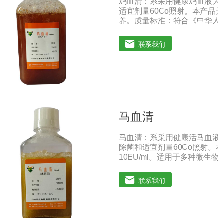
鸡血清：系采用健康鸡血液
适宜剂量60Co照射。本产
养。质量标准：符合《中华人
1000ml/瓶保存：-15℃
（ -20℃→2-8℃→ 室
联系我们
马血清
马血清：系采用健康活马血
除菌和适宜剂量60Co照射
10EU/ml。适用于多种
典》2020版质量标准。规格：
事项：解冻：采用逐步解冻法（
联系我们
使血清质量不会受到影响。