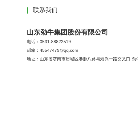
联系我们
山东劲牛集团股份有限公司
电话：0531-88822519
邮箱：45547479@qq.com
地址：山东省济南市历城区港源八路与港兴一路交叉口·劲