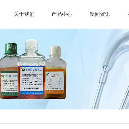
关于我们
产品中心
新闻资讯