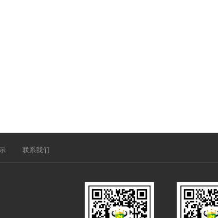
示
联系我们