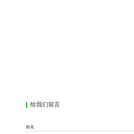
给我们留言
姓名