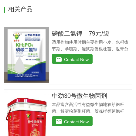
相关产品
磷酸二氢钾---79元/袋
适用作物使用时期主要作用小麦、水稻拔
节期、孕穗期、灌浆期促根壮苗、返青分
穗快、改善黄叶、干尖、丛矮现象、抗倒
Contact Now
伏，提高干粒重。瓜果、蔬菜移载后团棵
期、开花期、果实膨大期叶肥叶厚、保花
保果，防止茎叶黄化老化，改善品质，增
产增收，提高商品率。花生、大豆、芝麻
苗期、盛花期、膨果期黄叶变绿、花多荚
中劲30号微生物菌剂
多，抗重茬，防水渍。果树类(苹果、葡
萄、香蕉、柑橘、梨等)花前20天、生长
本品富含高活性有益微生物地衣芽孢杆
期、膨大期促进花芽分化，保花保果、着
菌、解淀粉芽孢杆菌、胶冻样类芽孢杆
色好，果型美观，增加果实甜度，膨大早
菌。这些有益菌能在植物根系周围大量繁
Contact Now
熟，提高商品性。玉米4-5叶期、抽穗扬花
殖，能够有效抑制病原菌，净化土壤，防
期灌浆期植株粗壮，抗旱抗倒，提高籽粒
重茬，抗病害。功能特点：◆抑菌防病、
重，减少秃顶穗，预防粗缩病，解除除草