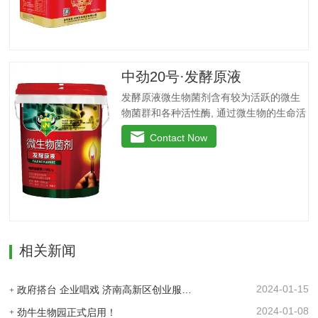
提质增产：内含复合高效微生物菌群，防
剂药害。烟草苗期、移栽期、展叶期促苗
止作物生理性病害的发生，促生根、吸收
壮苗、…
快，促使作物快速生新根，提高叶绿素含
量，增加叶片干物质积累及果蔬中糖分和
VC含量，提高产量、改善品质。◆螯合养
中劲20号·发酵原液
分、高效吸收：采用高纯度螯合态可溶性
发酵原液微生物菌剂含有较为活跃的微生
原料，海藻中特有的海藻多糖、藻肮酸、
物菌群和各种活性酶, 通过微生物的生命活
高度饱和脂肪酸，可刺激植物体内非特异
动分解土壤中的有效成分, 起到解磷、解钾
活性因子的产生和调节内源素的平衡，改
Contact Now
的作用, 减少化肥使用量; 同时又能产生各
善土壤酸化、板结。◆调控生长、转色膨
种农作物需要的植物激素、酸性物质以及
果：激活植物细胞活性，打破休眠障碍，
维生素, 能不同程度地刺激调节植物生长;
促进花芽分化，…
并且能产生抗生素、系统防卫酶等多种物
质, 可以抑制细菌或真菌性病害或诱导系统
抗性, 间接达到促进植物生长的作用。【产
品功能】1、改善土填养分疏松土壤, 提高
相关新闻
土壤通透性和保水保肥能力, 增加土壤有机
质防止板结, 有效解决因连工连作、重茬等
原因造成的减产问题。2、解磷解钾、提高
2024-01-15
政府搭台 企业唱戏 济南高新区创业服务中心为企业及时搭建供需平台
化肥利用率有效菌能分解土壤中的有机质,
2024-01-08
劲牛生物园正式启用！
减少氨肥的流失;…