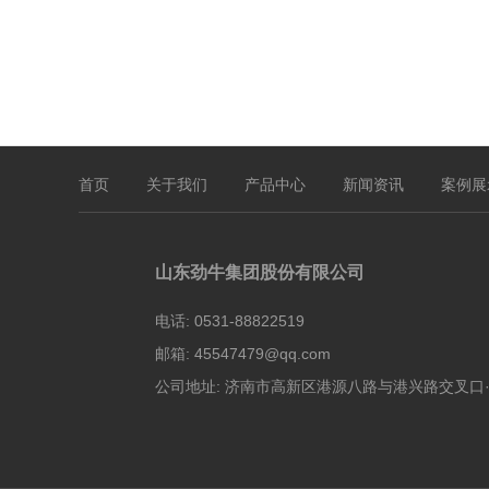
首页
关于我们
产品中心
新闻资讯
案例展
山东劲牛集团股份有限公司
电话:
0531-88822519
邮箱:
45547479@qq.com
公司地址:
济南市高新区港源八路与港兴路交叉口