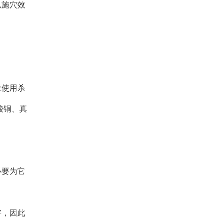
以施穴效
应使用杀
酸铜、真
必要为它
存，因此