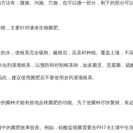
的方法有：撒施、沟施、穴施，也可以撒一部分，剩下的部分可
灌根，主要针对液体生物菌肥。
量的水，使根系完全吸附。蘸根后，应及时种植。覆盖土壤，不
杀虫剂灌溉根系，以预防和控制根茎病，如多菌灵、恶霉菌、硫
因此，建议使用菌肥后不要使用农药灌溉根系。
中的菌种才能有效地反映菌肥的功能。为了使菌种尽快繁殖，有
壤中的菌肥效果较差。例如，硅酸盐细菌需要在PH7-8土壤中生