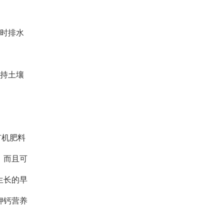
及时排水
保持土壤
有机肥料
，而且可
生长的早
钾钙营养