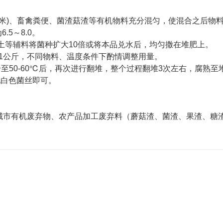
厘米)、畜禽粪便、菌渣菇渣等有机物料充分混匀，使混合之后物
6.5～8.0。
土等辅料将菌种扩大10倍或将本品兑水后，均匀撒在堆肥上。
品1公斤，不同物料、温度条件下酌情调整用量。
升至50-60℃后，再次进行翻堆，整个过程翻堆3次左右，腐熟至
现白色菌丝即可。
城市有机废弃物、农产品加工废弃料（蘑菇渣、菌渣、果渣、糖