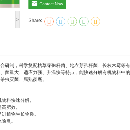
◆ 接种方法：用米糠、麸皮、锯沫、细潮土等
Contact Now
肥上。
◆ 菌剂用量：每吨（1-2方）物料接种本品1
>
Share:
◆ 堆温升至50-60℃时可翻堆降溫，重新升至
腐熟至堆温降低，物料疏松，无臭味，稍有氨
【适用对象】
◆ 农作物秸杆、畜禽粪便、饼粕、糠壳、城市
渣、糖渣、糠醛渣等）。
联合研制，科学复配枯草芽孢杆菌、地衣芽孢杆菌、长枝木霉等
高、菌量大、适应力强、升温快等特点，能快速分解有机物料中
、杀虫灭菌、腐熟彻底。
机物料快速分解。
提高肥效。
促进植物生长物质。
水除臭。