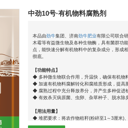
中劲10号·有机物料腐熟剂
本品由
劲牛
集团、济南
劲牛肥业
有限公司联合
木霉等有益微生物及各种生物酶，具有菌群功
点，能快速分解有机物料中的复杂成分，形成
彻底。
【功能特点】
◆ 多种微生物联合作用，升温快，确保有机物
◆ 加速有机物料腐解转化和腐殖质形成，提高
◆ 腐熟过程中充分释放养分，并产生多种促进
◆ 有效杀灭病原菌、虫卵、杂草种子、脱水除
【用法用量】
◆ 堆肥要求：将农作物秸秆(粉碎至1～3厘米
之后物料水分含量为 50%～60%，C/N比25:1～3