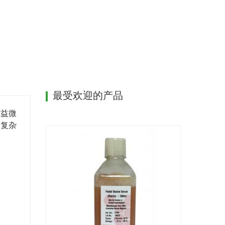
辅料将菌种扩大10倍或将本品兑水后，均匀撒在堆
公斤，不同物料、温度条件下酌情调整用量。
50-60℃后，再次进行翻堆，整个过程翻堆3次左右，
味，堆内出现白色菌丝即可。
有机废弃物、农产品加工废弃料（蘑菇渣、菌渣、果
最受欢迎的产品
有益微
的复杂