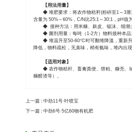
【用法用量】
◆ 堆肥要求：将农作物秸秆(粉碎至1～3
含量为 50%～60%，C/N比25:1～30:1，pH值为
◆ 接种方法：用米糠、麸皮、锯沫、细潮
◆ 菌剂用量：每吨（1-2方）物料接种本
◆ 堆温升至50-60℃时可翻堆降溫，重新
降低，物料疏松，无臭味，稍有氨味，堆内出
【适用对象】
◆ 农作物秸杆、畜禽粪便、饼粕、糠壳、
糠醛渣等）。
上一篇 : 中劲11号·叶喷宝
下一篇 : 中劲6号·5亿60物有机肥