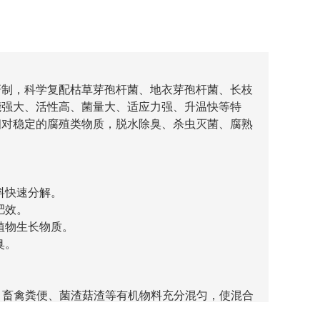
研制，科学复配枯草芽孢杆菌、地衣芽孢杆菌、长枝
能强大、活性高、菌量大、适应力强、升温快等特
相对稳定的腐殖类物质，脱水除臭、杀虫灭菌、腐熟
料快速分解。
肥效。
植物生长物质。
臭。
)、畜禽粪便、菌渣菇渣等有机物料充分混匀，使混合
0:1，pH值为6.5～8.0。