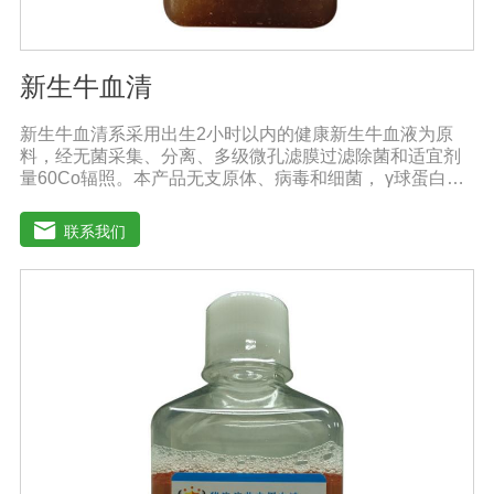
新生牛血清
新生牛血清系采用出生2小时以内的健康新生牛血液为原
料，经无菌采集、分离、多级微孔滤膜过滤除菌和适宜剂
量60Co辐照。本产品无支原体、病毒和细菌， γ球蛋白含
量低，血红蛋白含量低，内毒素小于5EU/ml，具有良好的
促进细胞增殖作用。适用于多种细胞株的培养、扩增及单
联系我们
克隆抗体的制备和疫苗的研制及生产。质量标准：符合
《中华人民共和国药典》2020版、《中华人民共和国兽药
典》2020版质量标准。规格：500ml/瓶、1000ml/瓶保
存：-15℃―-20℃有效期：5年注意事项：1、解冻：采用
逐步解冻法（ -20℃→2-8℃→ 室温），可减少沉淀的产生
使血清质量不会受到影响。