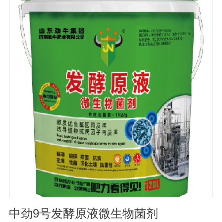
昆虫体内游离有机酸含量为0.1-30毫摩尔。pH值、缓冲物
和酸碱指示剂昆虫组织液偏酸性，其值为6.2-6.9，因此昆
虫细胞培养基的pH值应在6.2-6.5之间。而大多数哺乳动物
细胞培养基的pH值在7.1-7.6之间。SF4 Baculo Express能
够在不同的培养环境中保持pH值,例如：暴露在空气中，或
在密闭容器中。昆虫细胞培养基的缓冲物为磷酸钠，并不
需要二氧化碳来保持pH值。昆虫细胞培养基不需添加酸碱
指示剂。因此添加了蛋白质水解产物的昆虫细胞培养基呈
黄色。渗透压昆虫细胞的渗透压与脊椎动物的渗透压相差
甚大，几乎为脊椎动物的两倍。因而昆虫细胞培养基的渗
透压为340-390mOsmol/kg，脊椎动物细胞培养基为290-
330 mOsmol/kg。谷氨酰胺和葡萄糖哺乳动物细胞培养过
程中过量代谢谷氨酰胺和葡萄糖会导致产生过量的铵盐和
乳酸盐，这些代谢产物的积累通常是受抑制的。
中劲9号发酵原液微生物菌剂