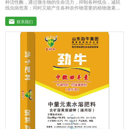
种活性酶，通过微生物的生命活力，抑制各种线虫，减轻
线虫病危害；同时又能产生各种农作物需要的植物激素、
酸性物质以及维生素，能不同程度的刺激调节植物生长；
并且能产生抗生素，系统防伪酶等多种物质，间接达到促
联系我们
进植物生长。【产品功能】 1、本产品利用微生物自身的
寄生作用，并释放出对线虫、细菌、真菌等具有杀灭作用
的化学物质，再辅助特殊增效剂，能快速、高效杀灭线虫
和作物真菌、细菌病害。不仅有效地预防和控制多种作物
根结线虫、胞囊线虫、茎线虫等线虫病的危害。2、抑制各
种线虫，减轻线虫病危害；3、改善作物根部微生态环境，
活化土壤，促进植株正常生长；4、激活根部受损细胞，快
速恢复根系生理机能，预防根系因线虫的危害导致的烂
根。