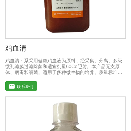
鸡血清
鸡血清：系采用健康鸡血液为原料，经采集、分离、多级
微孔滤膜过滤除菌和适宜剂量60Co照射。本产品无支原
体、病毒和细菌。适用于多种微生物的培养。质量标准：
符合《中华人民共和国兽药典》2020版质量标准。规格：
1000ml/瓶保存：-15℃―-20℃有效期：5年注意事项：解
联系我们
冻：采用逐步解冻法（ -20℃→2-8℃→ 室温），可减少沉
淀的产生使血清质量不会受到影响。