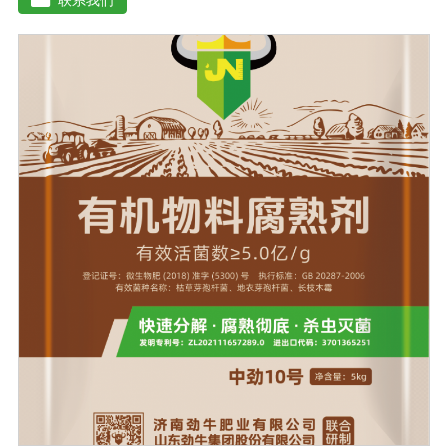
物生长；并且能产生铁载体、抗生素、系统防卫酶等多种
物质，可以抑制细菌或真菌性病害或诱导系统抗性间接达
到促进植物生长的作用。●传导性强，生根护根，平衡土壤
微生物环境，形成有益菌屏障，提高作物的抗病性，苗齐
苗壮。●增强植物免疫能力，提高植物对高温、低温、干
旱、药害、盐害等逆境的抗逆能力。●营养丰富，促进植物
生长发育，叶片更加柔软浓绿、毛细根增多，预防早衰，
增产提质。【适用范围】玉米、小麦、果树、土豆、红
薯、辣椒、番茄、黄瓜丶韮菜、甘蓝等瓜果、蔬菜。【注
意事项】1.本品内含大量有益活菌，不可与杀菌剂混合使
用，用过农药 的喷雾器一定要认真清洗后在喷菌剂。2.本
品如与化肥混用，要现混现用。【贮 存】于阴凉干燥处保
存，避免阳光直射和雨淋【保 质 期】24个月【性 状】粉
剂【活 菌 数】≥10亿/克