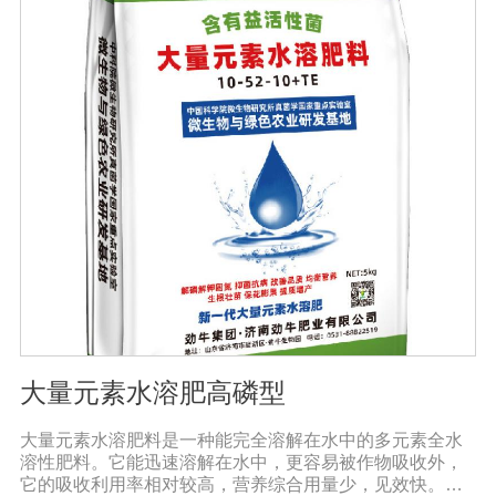
的化学钾肥、化学磷肥分解转化为速效钾、速效磷。3、改
善作物品质使用菌剂后, 作物中的蛋白质、糖分、氮基酸、
维生素等有益成分含量有所提高, 起到改善作物品质的作
用。4、增强作物的抗逆性能、提高产量分泌赤霉素、细胞
分裂素、生长素等活性物质, 刺激、调节、促进作物的生长
发育, 增强农作物的抗逆性能, 有利于农作物的增产5、预
防、抑制细菌、真菌性病害如:小麦根腐病、镰刀菌、姜腐
病、黄萎病、灰葡萄孢、香蕉与棉花等枯萎病。
大量元素水溶肥高磷型
大量元素水溶肥料是一种能完全溶解在水中的多元素全水
溶性肥料。它能迅速溶解在水中，更容易被作物吸收外，
它的吸收利用率相对较高，营养综合用量少，见效快。用