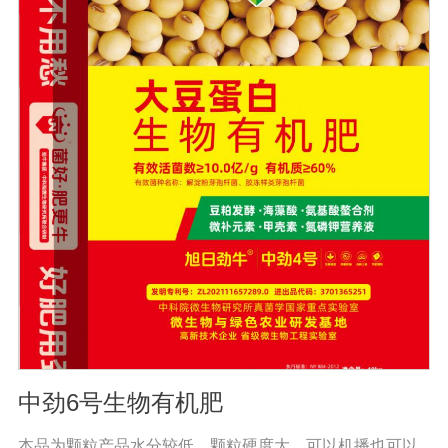
准。规格：500ml/瓶保存：-15℃―-20℃有效期：5年注
意事项：解冻：采用逐步解冻法（ -20℃→2-8℃→ 室
温），可减少沉淀的产生使血清质量不会受到影响。
中劲6号生物有机肥
本品为颗粒产品水分较低、颗粒硬度大，可以机播也可以