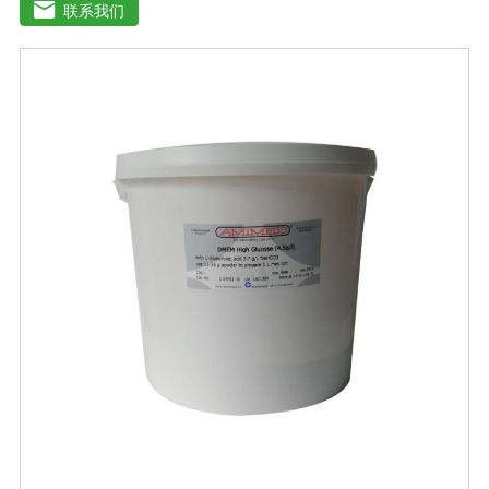
和国兽药典》2020版质量标准。规格：500ml/瓶保
联系我们
存：-15℃―-20℃有效期：5年注意事项：解冻：采用逐
步解冻法（ -20℃→2-8℃→ 室温），可减少沉淀的产生使
血清质量不会受到影响。