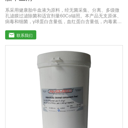
系采用健康胎牛血液为原料，经无菌采集、分离、多级微
孔滤膜过滤除菌和适宜剂量60Co辐照。本产品无支原体、
病毒和细菌，γ球蛋白含量低，血红蛋白含量低，内毒素小
于5EU/ml，具有极好的促进细胞增殖作用。适用于娇贵细
胞及多种细胞株的培养、扩增和保藏、组织器官的分离、
联系我们
培养及单克隆抗体的制备和疫苗的研制及生产。质量标
准：符合《中华人民共和国药典》2020版、《中华人民共
和国兽药典》2020版质量标准。规格：250ml/瓶保
存：-15℃―-20℃有效期：5年注意事项：1、解冻：采用
逐步解冻法（ -20℃→2-8℃→ 室温），可减少沉淀的产生
使血清质量不会受到影响。2、在 0℃ ~ 4℃状态下存放过
久会影响促细胞生长效果。