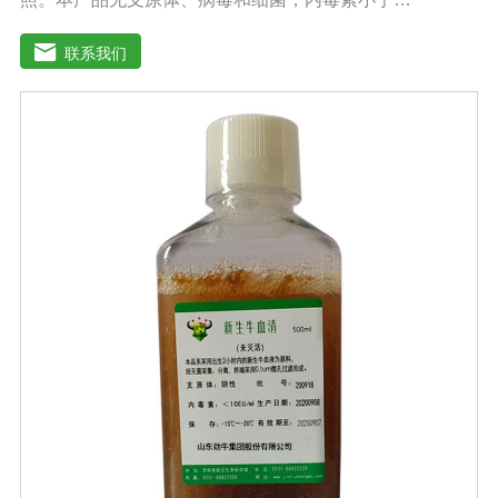
10EU/ml，具有很好好的促进细胞增殖作用。适用于娇贵
细胞及多种细胞株的培养、扩增和保藏、组织器官的分
联系我们
离、培养及单克隆抗体的制备和疫苗的研制及生产。质量
标准：符合《中华人民共和国药典》2020版、符合《中华
人民共和国兽药典》2020版、欧洲药典、美国药典质量标
准。规格：500ml/瓶保存：-15℃―-20℃有效期：5年注
意事项：解冻：采用逐步解冻法（ -20℃→2-8℃→ 室
温），可减少沉淀的产生使血清质量不会受到影响。