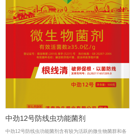
类、甘蔗、桑树、树苗、果苗和攀缘作物生长得更快。2.
绿叶增强枝条，保护花朵和果实。使用后，叶子呈嫩绿
色，叶子又厚又亮。果树、瓜类、豆类等作物在开花前后
喷洒，也可防止谢花落果。具有显著的保花保果作用，也
是大量元素水溶性肥料的主要作用之一。3.果实大、颗粒
重、早熟、高产果树、瓜类、豆类等多种作物。在果实期
喷洒可以增加果实，提前成熟，在抽穗期和灌浆期喷洒谷
物可以使抽穗整齐，重量显著增加。4.灾后恢复，抗旱、
防涝、防虫。风灾后，喷洒能迅速恢复生长，抵抗农作物
病虫害，与农药混合喷洒，病株恢复更快。
中劲12号防线虫功能菌剂
中劲12号防线虫功能菌剂含有较为活跃的微生物菌群和各