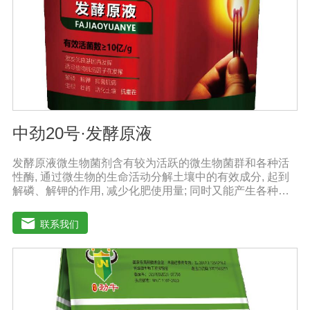
20天即可达到基本腐熟状态。
中劲20号·发酵原液
发酵原液微生物菌剂含有较为活跃的微生物菌群和各种活
性酶, 通过微生物的生命活动分解土壤中的有效成分, 起到
解磷、解钾的作用, 减少化肥使用量; 同时又能产生各种农
作物需要的植物激素、酸性物质以及维生素, 能不同程度地
刺激调节植物生长; 并且能产生抗生素、系统防卫酶等多种
联系我们
物质, 可以抑制细菌或真菌性病害或诱导系统抗性, 间接达
到促进植物生长的作用。【产品功能】1、改善土填养分疏
松土壤, 提高土壤通透性和保水保肥能力, 增加土壤有机质
防止板结, 有效解决因连工连作、重茬等原因造成的减产问
题。2、解磷解钾、提高化肥利用率有效菌能分解土壤中的
有机质, 减少氨肥的流失; 其中解钾解磷菌能将土壤中固化