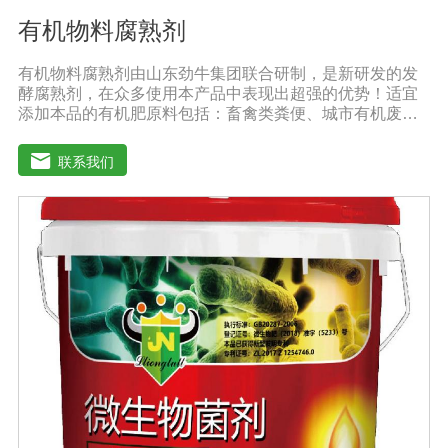
有机物料腐熟剂
有机物料腐熟剂由山东劲牛集团联合研制，是新研发的发
酵腐熟剂，在众多使用本产品中表现出超强的优势！适宜
添加本品的有机肥原料包括：畜禽类粪便、城市有机废弃
物、糠壳、饼粕、污泥、农林废弃物、以及谷壳、产品加
工废弃料（蔗糖泥、果渣、茶渣、蘑菇渣、酒糟、中草药
联系我们
残渣、糠醛渣、农作物秸杆等）。【功效特点】1、本产品
适应性广，升温速度快，分解能力强，除臭效果彻底。2、
起温快在温度0℃以上时, 2天温度可升至60℃以上。可充
分分解畜禽类粪便中产生臭味的有机硫化物、有机氨化物
等, 升温后2-3天, 臭味大幅减低。3、发酵周期短15-20天即
可达到基本腐熟状态。4、发酵过程高温(60℃-70℃)持久
能杀灭发酵物中的病菌、虫卵、杂草种子。5、堆肥总养分
损失少, 腐殖质含量高, 钾元素含量增高明显。【用法用
量】 本品1公斤可发酵2-3吨物料。使用时先将发酵剂与稻
糠或玉米面或者干的发酵物料湿均匀, 后掺入发酵物中, 混
匀, 堆成堆(夏天堆高控制在0. 6-1米之间, 冬季0. 8-1. 6米之
间, 并用薄膜或草帘覆盖, 待内部温度升到25℃时, 将覆盖
物揭开)。待温度升到45℃(冬季温度升到55C)以上 时开始
一次翻堆, 以后每当堆温达到60℃以上时需进行翘堆, 15-