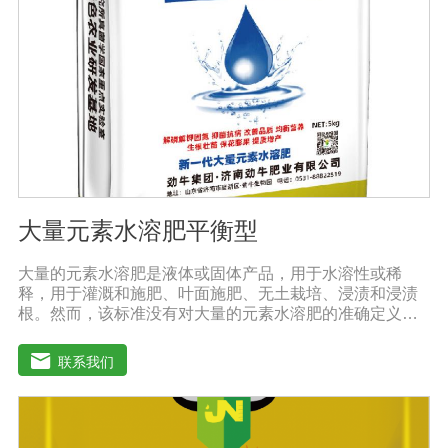
所以要严格控制施肥量，避免肥料流失即降低施肥的经济
效益，达不到高产优质高效的目的。3．尽量单用或与非碱
性的农药混用。比如在蔬菜出现缺素症或根系生长不良
时，不少农民多采用喷施水溶肥的方法加以缓解。在此提
醒农民朋友，水溶肥要尽量单独施用或与非碱性的农药混
用，以免金属离子起反应产生沉淀，造成叶片肥害或药
害。
大量元素水溶肥平衡型
大量的元素水溶肥是液体或固体产品，用于水溶性或稀
释，用于灌溉和施肥、叶面施肥、无土栽培、浸渍和浸渍
根。然而，该标准没有对大量的元素水溶肥的准确定义。
本标准规定的水溶性肥料实际上是指水溶性复合肥料或混
合肥料。大量的元素水溶肥的特点是作物喷洒后通过树枝
联系我们
和树叶迅速渗透到体内，提高作物运输营养物质的能力，
增加果叶营养物质，增强细胞活力和代谢能力。1.促进发
芽，加速茶树、果树、蔬菜等作物的生长，增加花蕾，促
进发芽，缩短采摘周期，增加产量，提高品质。瓜类、豆