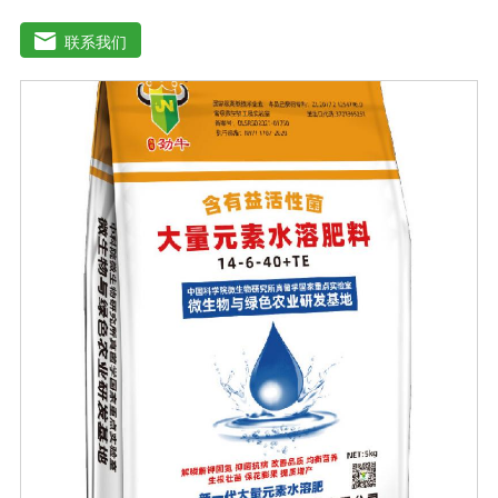
于灌溉施肥、叶面施肥、无土栽培、浸泡浸根等液体或固
体肥料。使用方法：灌溉施肥，灌溉包括灌溉、滴灌等灌
联系我们
溉方式，不仅节约用水，而且节约施肥，而且植物吸收
快。叶面施肥，将肥料稀释溶解在水中喷洒叶面，或溶解
在水中，均匀喷洒叶面，通过叶面孔进入植物，植物可以
通过叶片营养吸收，大大提高了肥料的吸收利用效率。利
用大量元素水溶性肥料收获的农产品，大大降低了农药残
留，确保了食用的绿色和安全。此外，作物中蛋白质、
糖、氨基酸、维生素等有益成分的含量显著增加，颗粒丰
满光滑，蔬菜和水果颜色明亮，也能减少烟硝酸盐的积
累，提高农产品的安全性。