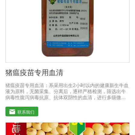
猪瘟疫苗专用血清
猪瘟疫苗专用血清：系采用出生2小时以内的健康新生牛血
液为原料，无菌采集、分离后，逐样严格检测，筛选出牛
病毒性腹泻病毒抗原、抗体双阴性的血清，进行多级微孔
滤膜过滤除菌和适宜剂量60Co照射。本产品无支原体、病
毒和细菌， γ球蛋白含量低，血红蛋白含量低，内毒素小于
联系我们
5EU/ml，具有良好的促进细胞增殖作用。适用于多种细胞
株的培养、扩增及单克隆抗体的制备和疫苗（尤其是猪瘟
疫苗）的研制及生产。质量标准：符合《中华人民共和国
药典》2020版、《中华人民共和国兽药典》2020版质量标