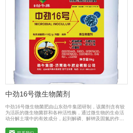
MAM-PF1、MAM-PF2、MAM-PF7d 和MAM-PF7e,MAM-
PF培养基不含动物性蛋白和多肽，无成分不明确的水解产
物。用户使用前需自行添加L-谷氨酰胺（0.6一8 mM）。
DMEM High GlouseDMEM培养基是使用BME改良培养
基，其氨基酸和维生素含量是BME培养的四倍。DMEM培
养基中含有非必需氨基酸和特定的必需微量元素，碳酸氢
钠的的浓度也提高了。标准配方DMEM培养基葡萄糖的含
量为1000 mg/L，高糖DMEM培养基葡萄糖的含量为4500
mg/L。DMEM早期是用来培养鼠胚胎细胞。
中劲16号微生物菌剂
中劲16号微生物菌肥由山东劲牛集团研制，该菌剂含有较
为活跃的微生物菌群和各种活性酶，通过微生物的生命活
动分解土壤中的有效成分，起到解磷、解钾及固氮的作
用，减少化肥使用量；同时又能产生各种农作物需要的植
物激素、酸性物质以及维生素，能不同程度地刺激调节植
联系我们