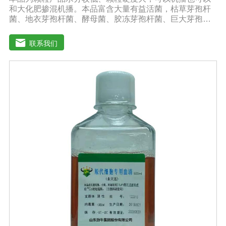
和大化肥掺混机播。本品富含大量有益活菌，枯草芽孢杆
菌、地衣芽孢杆菌、酵母菌、胶冻芽孢杆菌、巨大芽孢杆
菌、解淀粉芽孢杆菌等复合配伍，有益菌大量繁殖快速释
放大量养分，增强土壤肥力，能激活土壤养分，使土壤中
联系我们
氮磷钾、中微量元素利用率达到大化，土壤肥力大幅度提
高。【中劲6号微生物菌剂产品功能】 以菌克菌，有益菌
群有效的抑制病原菌的生长，有效缓解根腐、黄化、枯
萎、烂根、根肿、早衰等现象，防止其它土传病害及重茬
的发生。 1、改善土壤养分微生物菌剂能够增强土壤团粒
结构，疏松土壤，提高土壤通透性和保水保肥能力，增加
土壤有机质，调节土壤PH值，活化土壤中的潜在养分，改
善土壤中养分的供应情况，有效解决因连工连作，重茬等
原因造成的减产问题。针对长期使用鸡粪造成的有机酸毒
害，烧根烧菌，病菌虫卵危害，酸碱不平衡等现状采用高
端生物技术精制而成，破除土壤板结，恢复土壤活力、保
肥保水、生物护根、强健植株、保花保果、促进花芽形
成，提高坐果率。 2、解决土壤重金属污染问题微生物菌
剂中的各种菌能有效的对土壤中的重金属进行溶解、氧化
还原及降解作用。重金属可与土壤有机质形成稳定的络合
物，对重金属在土壤中的化学行为产生深刻的影响，有效
解决土壤重金属污染问题。