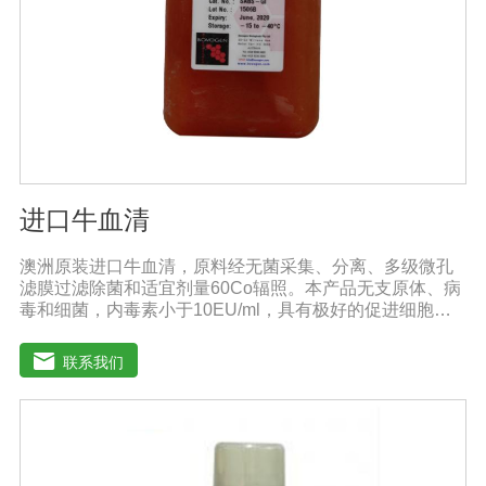
进口牛血清
澳洲原装进口牛血清，原料经无菌采集、分离、多级微孔
滤膜过滤除菌和适宜剂量60Co辐照。本产品无支原体、病
毒和细菌，内毒素小于10EU/ml，具有极好的促进细胞增
殖作用。适用于多种细胞株的培养、扩增和保藏、组织器
官的分离、培养及单克隆抗体的制备和疫苗的研制及生
联系我们
产。质量标准：符合《中华人民共和国兽药典》2020版、
欧洲药典、美国药典质量标准。规格：500ml/瓶保
存：-15℃―-20℃有效期：5年注意事项：解冻：采用逐
步解冻法（ -20℃→2-8℃→ 室温），可减少沉淀的产生使
血清质量不会受到影响。