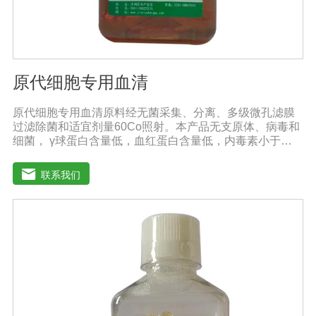
原代细胞专用血清
原代细胞专用血清原料经无菌采集、分离、多级微孔滤膜
过滤除菌和适宜剂量60Co照射。本产品无支原体、病毒和
细菌， γ球蛋白含量低，血红蛋白含量低，内毒素小于
5EU/ml，具有良好的促进细胞增殖作用。适用于多种细胞
的培养。质量标准：符合《中华人民共和国兽药典》2020
联系我们
版质量标准。规格：100ml/瓶、250ml/瓶、500ml/瓶保
存：-15℃―-20℃有效期：5年注意事项：1、解冻：采用
逐步解冻法（ -20℃→2-8℃→ 室温），可减少沉淀的产生
使血清质量不会受到影响。