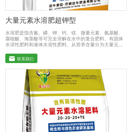
大量元素水溶肥超钾型
水溶肥是指含氮、磷、钾、钙、镁、微量元素、氨基酸、
腐植酸、海藻酸等可完全溶解在水中的复合肥料。有固体
水溶性肥料和液体水溶性肥料。从营养含量分为大量元素
水溶性肥料、中元素水溶性肥料、微量元素水溶性肥料、
含氨基酸水溶性肥料、含腐植酸水溶性肥料、有机水溶性
联系我们
肥料等。水溶肥与传统的过磷酸钙肥等品种相比，水溶性
肥料具有明显的优势。它是一种水溶性好、无残渣的速效
肥料，能完全溶于水，能直接被作物的根和叶吸收利用。
水溶肥作为一种快速肥料，其营养元素相对全面，根据不
同作物的肥料特点，相应的肥料配方不同，市场销售蔬
菜、果树、花卉、食品、棉花、油等作物专用水溶性肥
料。使用技巧：1．避免直接冲施，要采取二次稀释法。由
于水溶性肥料有别于一般的复合肥料，所以农民就不能够
按常规施肥方法，造成施肥不均匀，出现烧苗伤根，苗小
苗弱等现象，二次稀释保证冲肥均匀，提高肥料利用率。
2．严格控制施肥量。水溶肥比一般复合肥养分含量高，用
量相对较少。由于其速效性强，难以在土壤中长期存留，