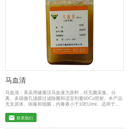
马血清
马血清：系采用健康活马血液为原料，经无菌采集、分
离、多级微孔滤膜过滤除菌和适宜剂量60Co照射。本产品
无支原体、病毒和细菌，内毒素小于10EU/ml。适用于多
种微生物的培养。质量标准：符合《中华人民共和国兽药
典》2020版质量标准。规格：500ml/瓶保
联系我们
存：-15℃―-20℃有效期：5年注意事项：解冻：采用逐
步解冻法（ -20℃→2-8℃→ 室温），可减少沉淀的产生使