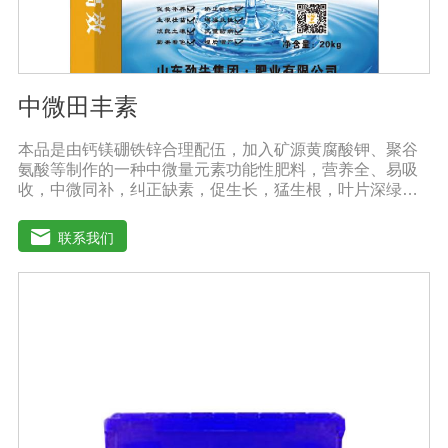
中微田丰素
本品是由钙镁硼铁锌合理配伍，加入矿源黄腐酸钾、聚谷
氨酸等制作的一种中微量元素功能性肥料，营养全、易吸
收，中微同补，纠正缺素，促生长，猛生根，叶片深绿，
生长旺盛，促进花芽分化，保花保果，鼓粒膨果，满足作
物种个生长阶段的营养需求，预防作物因缺素引起的多种
联系我们
病害，营养全面，肥效持久，改善作物品质，增产幅度大
大提高。适应作物：各种粮、棉、油等大田作物，瓜果蔬
菜、根茎作物、花卉、园林及各种经济作物等。用法用
量：冲施、滴灌、撒施、机播、混播、基施均可，一般亩
用量18-20公斤，作物缺素严重且有死苗烂根现象等地块，
亩用量30-40公斤。注意事项：◆施肥时请注意种肥隔离，
勿与根系直接接触。◆存放在阴凉干燥处保存。◆长时间
存放可能产生板结现象，不影响产品效果。