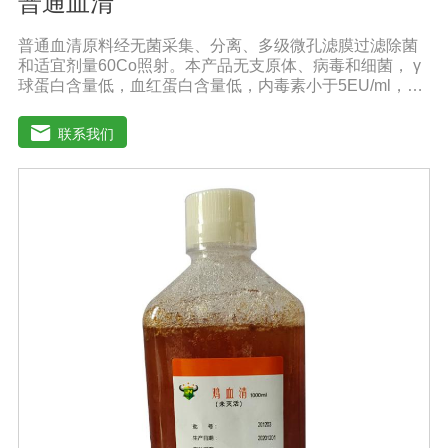
普通血清
普通血清原料经无菌采集、分离、多级微孔滤膜过滤除菌
和适宜剂量60Co照射。本产品无支原体、病毒和细菌， γ
球蛋白含量低，血红蛋白含量低，内毒素小于5EU/ml，具
有良好的促进细胞增殖作用。适用于多种细胞株的培养、
扩增及单克隆抗体的制备和疫苗的研制及生产。质量标
联系我们
准：符合《中华人民共和国兽药典》2020版质量标准。规
格：500ml/瓶保存：-15℃―-20℃有效期：5年注意事
项：解冻：采用逐步解冻法（ -20℃→2-8℃→ 室温），可
减少沉淀的产生使血清质量不会受到影响。