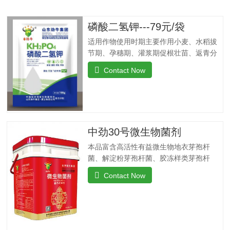
磷酸二氢钾---79元/袋
适用作物使用时期主要作用小麦、水稻拔
节期、孕穗期、灌浆期促根壮苗、返青分
穗快、改善黄叶、干尖、丛矮现象、抗倒
Contact Now
伏，提高干粒重。瓜果、蔬菜移载后团棵
期、开花期、果实膨大期叶肥叶厚、保花
保果，防止茎叶黄化老化，改善品质，增
产增收，提高商品率。花生、大豆、芝麻
苗期、盛花期、膨果期黄叶变绿、花多荚
中劲30号微生物菌剂
多，抗重茬，防水渍。果树类(苹果、葡
萄、香蕉、柑橘、梨等)花前20天、生长
本品富含高活性有益微生物地衣芽孢杆
期、膨大期促进花芽分化，保花保果、着
菌、解淀粉芽孢杆菌、胶冻样类芽孢杆
色好，果型美观，增加果实甜度，膨大早
菌。这些有益菌能在植物根系周围大量繁
Contact Now
熟，提高商品性。玉米4-5叶期、抽穗扬花
殖，能够有效抑制病原菌，净化土壤，防
期灌浆期植株粗壮，抗旱抗倒，提高籽粒
重茬，抗病害。功能特点：◆抑菌防病、
重，减少秃顶穗，预防粗缩病，解除除草
提质增产：内含复合高效微生物菌群，防
剂药害。烟草苗期、移栽期、展叶期促苗
止作物生理性病害的发生，促生根、吸收
壮苗、…
快，促使作物快速生新根，提高叶绿素含