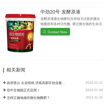
量，增加叶片干物质积累及果蔬中糖分和
VC含量，提高产量、改善品质。◆螯合养
中劲20号·发酵原液
分、高效吸收：采用高纯度螯合态可溶性
发酵原液微生物菌剂含有较为活跃的微生
原料，海藻中特有的海藻多糖、藻肮酸、
物菌群和各种活性酶, 通过微生物的生命活
高度饱和脂肪酸，可刺激植物体内非特异
动分解土壤中的有效成分, 起到解磷、解钾
活性因子的产生和调节内源素的平衡，改
Contact Now
的作用, 减少化肥使用量; 同时又能产生各
善土壤酸化、板结。◆调控生长、转色膨
种农作物需要的植物激素、酸性物质以及
果：激活植物细胞活性，打破休眠障碍，
维生素, 能不同程度地刺激调节植物生长;
促进花芽分化，…
并且能产生抗生素、系统防卫酶等多种物
质, 可以抑制细菌或真菌性病害或诱导系统
抗性, 间接达到促进植物生长的作用。【产
品功能】1、改善土填养分疏松土壤, 提高
相关新闻
土壤通透性和保水保肥能力, 增加土壤有机
质防止板结, 有效解决因连工连作、重茬等
原因造成的减产问题。2、解磷解钾、提高
2024-01-15
政府搭台 企业唱戏 济南高新区创业服务中心为企业及时搭建供需平台
化肥利用率有效菌能分解土壤中的有机质,
2024-01-08
劲牛生物园正式启用！
减少氨肥的流失;…
2023-11-25
怎样正确地储存微生物菌肥？