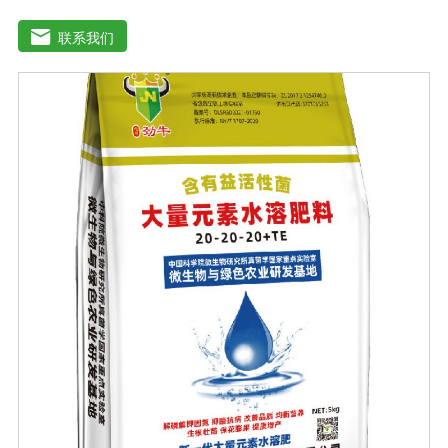
水溶性肥料、中元素水溶性肥料、微量元素水溶性肥料、
含氨基酸水溶性肥料、含腐植酸水溶性肥料、有机水溶性
联系我们
肥料等。水溶肥与传统的过磷酸钙肥等品种相比，水溶性
肥料具有明显的优势。它是一种水溶性好、无残渣的速效
肥料，能完全溶于水，能直接被作物的根和叶吸收利用。
水溶肥作为一种快速肥料，其营养元素相对全面，根据不
同作物的肥料特点，相应的肥料配方不同，市场销售蔬
菜、果树、花卉、食品、棉花、油等作物专用水溶性肥
料。使用技巧：1．避免直接冲施，要采取二次稀释法。由
于水溶性肥料有别于一般的复合肥料，所以农民就不能够
按常规施肥方法，造成施肥不均匀，出现烧苗伤根，苗小
苗弱等现象，二次稀释保证冲肥均匀，提高肥料利用率。
2．严格控制施肥量。水溶肥比一般复合肥养分含量高，用
量相对较少。由于其速效性强，难以在土壤中长期存留，
所以要严格控制施肥量，避免肥料流失即降低施肥的经济
效益，达不到高产优质高效的目的。3．尽量单用或与非碱
性的农药混用。比如在蔬菜出现缺素症或根系生长不良
时，不少农民多采用喷施水溶肥的方法加以缓解。在此提
醒农民朋友，水溶肥要尽量单独施用或与非碱性的农药混
用，以免金属离子起反应产生沉淀，造成叶片肥害或药
害。