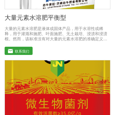
大量元素水溶肥平衡型
大量的元素水溶肥是液体或固体产品，用于水溶性或稀
释，用于灌溉和施肥、叶面施肥、无土栽培、浸渍和浸渍
根。然而，该标准没有对大量的元素水溶肥的准确定义。
本标准规定的水溶性肥料实际上是指水溶性复合肥料或混
合肥料。大量的元素水溶肥的特点是作物喷洒后通过树枝
联系我们
和树叶迅速渗透到体内，提高作物运输营养物质的能力，
增加果叶营养物质，增强细胞活力和代谢能力。1.促进发
芽，加速茶树、果树、蔬菜等作物的生长，增加花蕾，促
进发芽，缩短采摘周期，增加产量，提高品质。瓜类、豆
类、甘蔗、桑树、树苗、果苗和攀缘作物生长得更快。2.
绿叶增强枝条，保护花朵和果实。使用后，叶子呈嫩绿
色，叶子又厚又亮。果树、瓜类、豆类等作物在开花前后
喷洒，也可防止谢花落果。具有显著的保花保果作用，也
是大量元素水溶性肥料的主要作用之一。3.果实大、颗粒
重、早熟、高产果树、瓜类、豆类等多种作物。在果实期
喷洒可以增加果实，提前成熟，在抽穗期和灌浆期喷洒谷
物可以使抽穗整齐，重量显著增加。4.灾后恢复，抗旱、