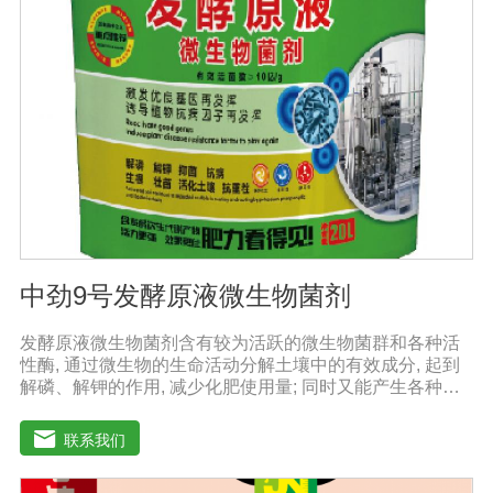
黄色。渗透压昆虫细胞的渗透压与脊椎动物的渗透压相差
甚大，几乎为脊椎动物的两倍。因而昆虫细胞培养基的渗
透压为340-390mOsmol/kg，脊椎动物细胞培养基为290-
330 mOsmol/kg。谷氨酰胺和葡萄糖哺乳动物细胞培养过
程中过量代谢谷氨酰胺和葡萄糖会导致产生过量的铵盐和
乳酸盐，这些代谢产物的积累通常是受抑制的。
中劲9号发酵原液微生物菌剂
发酵原液微生物菌剂含有较为活跃的微生物菌群和各种活
性酶, 通过微生物的生命活动分解土壤中的有效成分, 起到
解磷、解钾的作用, 减少化肥使用量; 同时又能产生各种农
作物需要的植物激素、酸性物质以及维生素, 能不同程度地
刺激调节植物生长; 并且能产生抗生素、系统防卫酶等多种
联系我们
物质, 可以抑制细菌或真菌性病害或诱导系统抗性, 间接达
到促进植物生长的作用。【产品功能】1、改善土填养分疏