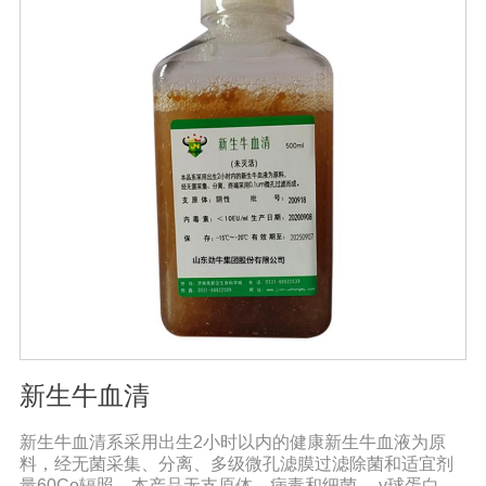
新生牛血清
新生牛血清系采用出生2小时以内的健康新生牛血液为原
料，经无菌采集、分离、多级微孔滤膜过滤除菌和适宜剂
量60Co辐照。本产品无支原体、病毒和细菌， γ球蛋白含