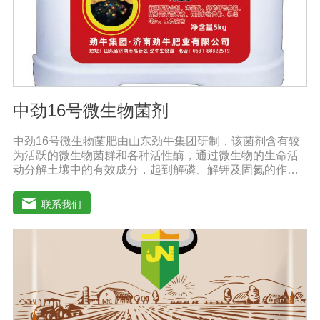
mg/L。DMEM早期是用来培养鼠胚胎细胞。
中劲16号微生物菌剂
中劲16号微生物菌肥由山东劲牛集团研制，该菌剂含有较
为活跃的微生物菌群和各种活性酶，通过微生物的生命活
动分解土壤中的有效成分，起到解磷、解钾及固氮的作
用，减少化肥使用量；同时又能产生各种农作物需要的植
物激素、酸性物质以及维生素，能不同程度地刺激调节植
联系我们
物生长；并且能产生铁载体、抗生素、系统防卫酶等多种
物质，可以抑制细菌或真菌性病害或诱导系统抗性间接达
到促进植物生长的作用。●传导性强，生根护根，平衡土壤
微生物环境，形成有益菌屏障，提高作物的抗病性，苗齐
苗壮。●增强植物免疫能力，提高植物对高温、低温、干
旱、药害、盐害等逆境的抗逆能力。●营养丰富，促进植物
生长发育，叶片更加柔软浓绿、毛细根增多，预防早衰，
增产提质。【适用范围】玉米、小麦、果树、土豆、红