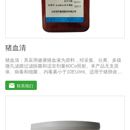
猪血清
猪血清：系采用健康猪血液为原料，经采集、分离、多级
微孔滤膜过滤除菌和适宜剂量60Co照射。本产品无支原
体、病毒和细菌， 内毒素小于10EU/ml。适用于猪肺炎支
原体等多种微生物的培养。质量标准：符合《中华人民共
和国兽药典》2020版质量标准。规格：500ml/瓶保
联系我们
存：-15℃―-20℃有效期：5年注意事项：解冻：采用逐
步解冻法（ -20℃→2-8℃→ 室温），可减少沉淀的产生使
血清质量不会受到影响。