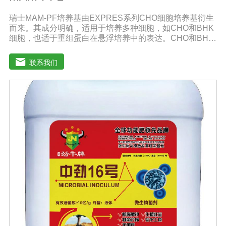
瑞士MAM-PF培养基由EXPRES系列CHO细胞培养基衍生
而来。其成分明确，适用于培养多种细胞，如CHO和BHK
细胞，也适于重组蛋白在悬浮培养中的表达。CHO和BHK
细胞是重组蛋白表达中应用广泛的两种细胞。MAM-PF系
列培养基不含L-谷氨酰胺以避免因L-谷氨酰胺降解和胺积累
联系我们
带来的不利影响。MAM-PF培养基可添加极少量的酚红或
不添加。无血清培养基比需添加血清的培养基高级，它有
助于表达产物的纯化和后续处理。多数市场上出售的无血
清培养基含有多种成分不明确蛋白和（或）蛋白水解产
物。因此成分完全明确的培养基和市场上其他添加血清的
培养基以及无血清培养基相比具有巨大的技术优势。从风
险控制的角度来看，不含动物蛋白的培养基也极受欢迎，
同时它还可以避免动物性原料短缺和不稳定带来的影响。
MAM-PF1、MAM-PF2、MAM-PF7d 和MAM-PF7e,MAM-
PF培养基不含动物性蛋白和多肽，无成分不明确的水解产
物。用户使用前需自行添加L-谷氨酰胺（0.6一8 mM）。
DMEM High GlouseDMEM培养基是使用BME改良培养
基，其氨基酸和维生素含量是BME培养的四倍。DMEM培
养基中含有非必需氨基酸和特定的必需微量元素，碳酸氢
钠的的浓度也提高了。标准配方DMEM培养基葡萄糖的含
量为1000 mg/L，高糖DMEM培养基葡萄糖的含量为4500