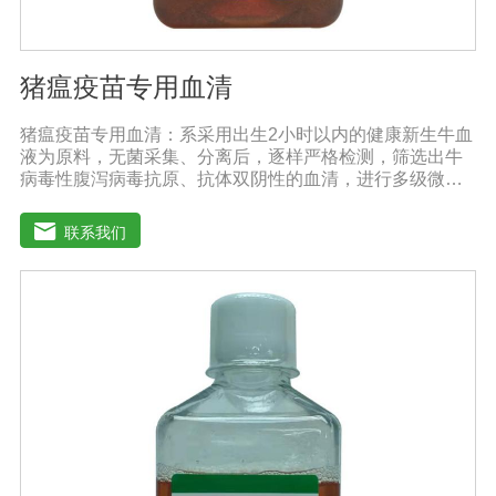
猪瘟疫苗专用血清
猪瘟疫苗专用血清：系采用出生2小时以内的健康新生牛血
液为原料，无菌采集、分离后，逐样严格检测，筛选出牛
病毒性腹泻病毒抗原、抗体双阴性的血清，进行多级微孔
滤膜过滤除菌和适宜剂量60Co照射。本产品无支原体、病
毒和细菌， γ球蛋白含量低，血红蛋白含量低，内毒素小于
联系我们
5EU/ml，具有良好的促进细胞增殖作用。适用于多种细胞
株的培养、扩增及单克隆抗体的制备和疫苗（尤其是猪瘟
疫苗）的研制及生产。质量标准：符合《中华人民共和国
药典》2020版、《中华人民共和国兽药典》2020版质量标
准。规格：500ml/瓶保存：-15℃―-20℃有效期：5年注
意事项：解冻：采用逐步解冻法（ -20℃→2-8℃→ 室
温），可减少沉淀的产生使血清质量不会受到影响。