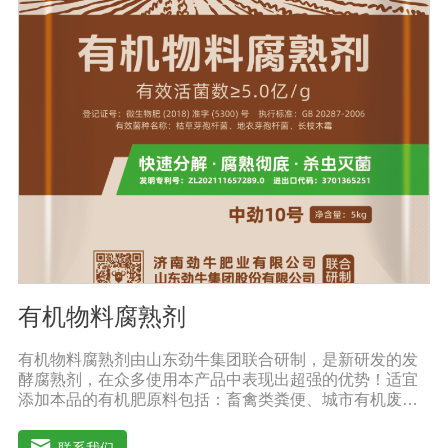
薯、辣椒、番茄、黄瓜丶韮菜、甘蓝等瓜果、蔬菜。【注
意事项】1.本品内含大量有益活菌，不可与杀菌剂混合使
用，用过农药 的喷雾器一定要认真清洗后在喷菌剂。2.本
品如与化肥混用，要现混现用。【贮 存】于阴凉干燥处保
存，避免阳光直射和雨淋【保 质 期】24个月【性 状】粉
剂【活 菌 数】≥10亿/克
有机物料腐熟剂
有机物料腐熟剂由山东劲牛集团联合研制，是新研发的发
酵腐熟剂，在众多使用本产品中表现出超强的优势！适宜
添加本品的有机肥原料包括：畜禽类粪便、城市有机废弃
物、糠壳、饼粕、污泥、农林废弃物、以及谷壳、产品加
工废弃料（蔗糖泥、果渣、茶渣、蘑菇渣、酒糟、中草药
联系我们