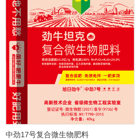
松土壤, 提高土壤通透性和保水保肥能力, 增加土壤有机质
防止板结, 有效解决因连工连作、重茬等原因造成的减产问
题。2、解磷解钾、提高化肥利用率有效菌能分解土壤中的
有机质, 减少氨肥的流失; 其中解钾解磷菌能将土壤中固化
的化学钾肥、化学磷肥分解转化为速效钾、速效磷。3、改
善作物品质使用菌剂后, 作物中的蛋白质、糖分、氮基酸、
维生素等有益成分含量有所提高, 起到改善作物品质的作
用。4、增强作物的抗逆性能、提高产量分泌赤霉素、细胞
分裂素、生长素等活性物质, 刺激、调节、促进作物的生长
发育, 增强农作物的抗逆性能, 有利于农作物的增产5、预
防、抑制细菌、真菌性病害如:小麦根腐病、镰刀菌、姜腐
病、黄萎病、灰葡萄孢、香蕉与棉花等枯萎病。
中劲17号复合微生物肥料