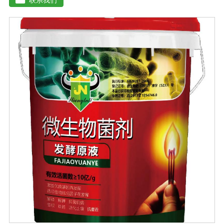
残渣、糠醛渣、农作物秸杆等）。【功效特点】1、本产品
适应性广，升温速度快，分解能力强，除臭效果彻底。2、
起温快在温度0℃以上时, 2天温度可升至60℃以上。可充
分分解畜禽类粪便中产生臭味的有机硫化物、有机氨化物
等, 升温后2-3天, 臭味大幅减低。3、发酵周期短15-20天即
可达到基本腐熟状态。4、发酵过程高温(60℃-70℃)持久
能杀灭发酵物中的病菌、虫卵、杂草种子。5、堆肥总养分
损失少, 腐殖质含量高, 钾元素含量增高明显。【用法用
量】 本品1公斤可发酵2-3吨物料。使用时先将发酵剂与稻
糠或玉米面或者干的发酵物料湿均匀, 后掺入发酵物中, 混
匀, 堆成堆(夏天堆高控制在0. 6-1米之间, 冬季0. 8-1. 6米之
间, 并用薄膜或草帘覆盖, 待内部温度升到25℃时, 将覆盖
物揭开)。待温度升到45℃(冬季温度升到55C)以上 时开始
一次翻堆, 以后每当堆温达到60℃以上时需进行翘堆, 15-
20天即可达到基本腐熟状态。