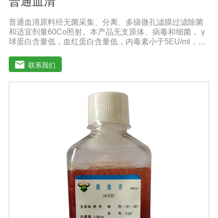
普通血清
普通血清原料经无菌采集、分离、多级微孔滤膜过滤除菌
和适宜剂量60Co照射。本产品无支原体、病毒和细菌， γ
球蛋白含量低，血红蛋白含量低，内毒素小于5EU/ml，具
有良好的促进细胞增殖作用。适用于多种细胞株的培养、
扩增及单克隆抗体的制备和疫苗的研制及生产。质量标
联系我们
准：符合《中华人民共和国兽药典》2020版质量标准。规
格：500ml/瓶保存：-15℃―-20℃有效期：5年注意事
项：解冻：采用逐步解冻法（ -20℃→2-8℃→ 室温），可
减少沉淀的产生使血清质量不会受到影响。