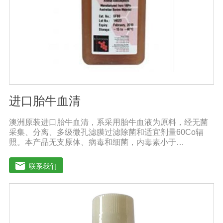
进口胎牛血清
澳洲原装进口胎牛血清，系采用胎牛血液为原料，经无菌
采集、分离、多级微孔滤膜过滤除菌和适宜剂量60Co辐
照。本产品无支原体、病毒和细菌，内毒素小于
10EU/ml，具有很好好的促进细胞增殖作用。适用于娇贵
细胞及多种细胞株的培养、扩增和保藏、组织器官的分
联系我们
离、培养及单克隆抗体的制备和疫苗的研制及生产。质量
标准：符合《中华人民共和国药典》2020版、符合《中华
人民共和国兽药典》2020版、欧洲药典、美国药典质量标
准。规格：500ml/瓶保存：-15℃―-20℃有效期：5年注
意事项：解冻：采用逐步解冻法（ -20℃→2-8℃→ 室
温），可减少沉淀的产生使血清质量不会受到影响。