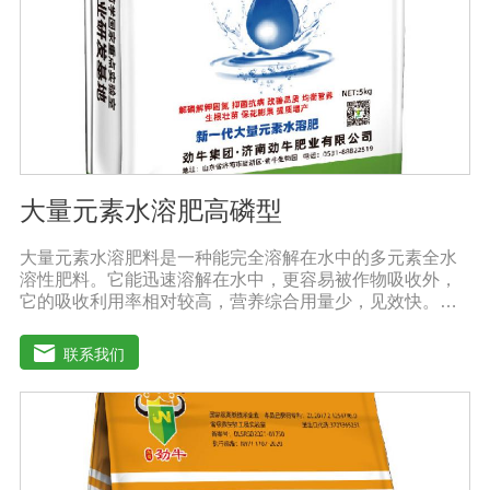
大量元素水溶肥高磷型
大量元素水溶肥料是一种能完全溶解在水中的多元素全水
溶性肥料。它能迅速溶解在水中，更容易被作物吸收外，
它的吸收利用率相对较高，营养综合用量少，见效快。用
于灌溉施肥、叶面施肥、无土栽培、浸泡浸根等液体或固
体肥料。使用方法：灌溉施肥，灌溉包括灌溉、滴灌等灌
联系我们
溉方式，不仅节约用水，而且节约施肥，而且植物吸收
快。叶面施肥，将肥料稀释溶解在水中喷洒叶面，或溶解
在水中，均匀喷洒叶面，通过叶面孔进入植物，植物可以
通过叶片营养吸收，大大提高了肥料的吸收利用效率。利
用大量元素水溶性肥料收获的农产品，大大降低了农药残
留，确保了食用的绿色和安全。此外，作物中蛋白质、