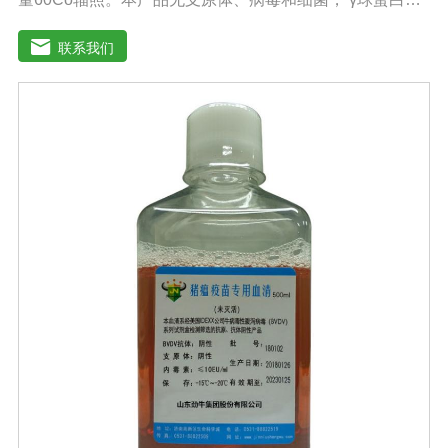
量低，血红蛋白含量低，内毒素小于5EU/ml，具有良好的
促进细胞增殖作用。适用于多种细胞株的培养、扩增及单
联系我们
克隆抗体的制备和疫苗的研制及生产。质量标准：符合
《中华人民共和国药典》2020版、《中华人民共和国兽药
典》2020版质量标准。规格：500ml/瓶、1000ml/瓶保
存：-15℃―-20℃有效期：5年注意事项：1、解冻：采用
逐步解冻法（ -20℃→2-8℃→ 室温），可减少沉淀的产生
使血清质量不会受到影响。