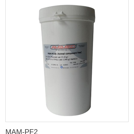
和国兽药典》2020版质量标准。规格：250ml/瓶保
存：-15℃―-20℃有效期：5年注意事项：1、解冻：采用
逐步解冻法（ -20℃→2-8℃→ 室温），可减少沉淀的产生
使血清质量不会受到影响。2、在 0℃ ~ 4℃状态下存放过
久会影响促细胞生长效果。
MAM-PF2