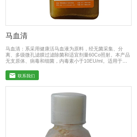
马血清
马血清：系采用健康活马血液为原料，经无菌采集、分
离、多级微孔滤膜过滤除菌和适宜剂量60Co照射。本产品
无支原体、病毒和细菌，内毒素小于10EU/ml。适用于多
种微生物的培养。质量标准：符合《中华人民共和国兽药
典》2020版质量标准。规格：500ml/瓶保
联系我们
存：-15℃―-20℃有效期：5年注意事项：解冻：采用逐
步解冻法（ -20℃→2-8℃→ 室温），可减少沉淀的产生使
血清质量不会受到影响。