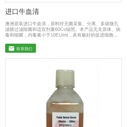
进口牛血清
澳洲原装进口牛血清，原料经无菌采集、分离、多级微孔
滤膜过滤除菌和适宜剂量60Co辐照。本产品无支原体、病
毒和细菌，内毒素小于10EU/ml，具有极好的促进细胞增
殖作用。适用于多种细胞株的培养、扩增和保藏、组织器
官的分离、培养及单克隆抗体的制备和疫苗的研制及生
联系我们
产。质量标准：符合《中华人民共和国兽药典》2020版、
欧洲药典、美国药典质量标准。规格：500ml/瓶保
存：-15℃―-20℃有效期：5年注意事项：解冻：采用逐
步解冻法（ -20℃→2-8℃→ 室温），可减少沉淀的产生使
血清质量不会受到影响。