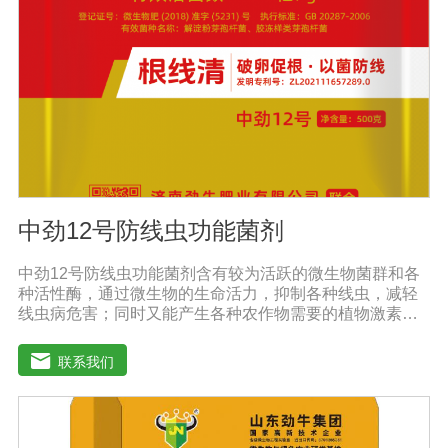
防涝、防虫。风灾后，喷洒能迅速恢复生长，抵抗农作物
病虫害，与农药混合喷洒，病株恢复更快。
中劲12号防线虫功能菌剂
中劲12号防线虫功能菌剂含有较为活跃的微生物菌群和各
种活性酶，通过微生物的生命活力，抑制各种线虫，减轻
线虫病危害；同时又能产生各种农作物需要的植物激素、
酸性物质以及维生素，能不同程度的刺激调节植物生长；
并且能产生抗生素，系统防伪酶等多种物质，间接达到促
联系我们
进植物生长。【产品功能】 1、本产品利用微生物自身的
寄生作用，并释放出对线虫、细菌、真菌等具有杀灭作用
的化学物质，再辅助特殊增效剂，能快速、高效杀灭线虫
和作物真菌、细菌病害。不仅有效地预防和控制多种作物