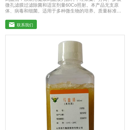
微孔滤膜过滤除菌和适宜剂量60Co照射。本产品无支原
体、病毒和细菌。适用于多种微生物的培养。质量标准：
符合《中华人民共和国兽药典》2020版质量标准。规格：
1000ml/瓶保存：-15℃―-20℃有效期：5年注意事项：解
联系我们
冻：采用逐步解冻法（ -20℃→2-8℃→ 室温），可减少沉
淀的产生使血清质量不会受到影响。