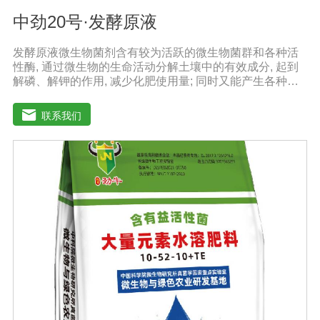
中劲20号·发酵原液
发酵原液微生物菌剂含有较为活跃的微生物菌群和各种活
性酶, 通过微生物的生命活动分解土壤中的有效成分, 起到
解磷、解钾的作用, 减少化肥使用量; 同时又能产生各种农
作物需要的植物激素、酸性物质以及维生素, 能不同程度地
刺激调节植物生长; 并且能产生抗生素、系统防卫酶等多种
联系我们
物质, 可以抑制细菌或真菌性病害或诱导系统抗性, 间接达
到促进植物生长的作用。【产品功能】1、改善土填养分疏
松土壤, 提高土壤通透性和保水保肥能力, 增加土壤有机质
防止板结, 有效解决因连工连作、重茬等原因造成的减产问
题。2、解磷解钾、提高化肥利用率有效菌能分解土壤中的
有机质, 减少氨肥的流失; 其中解钾解磷菌能将土壤中固化
的化学钾肥、化学磷肥分解转化为速效钾、速效磷。3、改
善作物品质使用菌剂后, 作物中的蛋白质、糖分、氮基酸、
维生素等有益成分含量有所提高, 起到改善作物品质的作
用。4、增强作物的抗逆性能、提高产量分泌赤霉素、细胞
分裂素、生长素等活性物质, 刺激、调节、促进作物的生长
发育, 增强农作物的抗逆性能, 有利于农作物的增产5、预
防、抑制细菌、真菌性病害如:小麦根腐病、镰刀菌、姜腐
病、黄萎病、灰葡萄孢、香蕉与棉花等枯萎病。