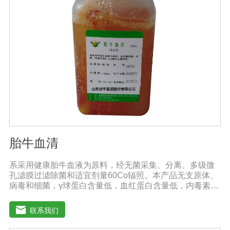
胎牛血清
系采用健康胎牛血液为原料，经无菌采集、分离、多级微
孔滤膜过滤除菌和适宜剂量60Co辐照。本产品无支原体、
病毒和细菌，γ球蛋白含量低，血红蛋白含量低，内毒素小
于5EU/ml，具有极好的促进细胞增殖作用。适用于娇贵细
胞及多种细胞株的培养、扩增和保藏、组织器官的分离、
联系我们
培养及单克隆抗体的制备和疫苗的研制及生产。质量标
准：符合《中华人民共和国药典》2020版、《中华人民共