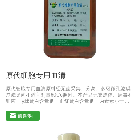
原代细胞专用血清
原代细胞专用血清原料经无菌采集、分离、多级微孔滤膜
过滤除菌和适宜剂量60Co照射。本产品无支原体、病毒和
细菌， γ球蛋白含量低，血红蛋白含量低，内毒素小于
5EU/ml，具有良好的促进细胞增殖作用。适用于多种细胞
的培养。质量标准：符合《中华人民共和国兽药典》2020
联系我们
版质量标准。规格：100ml/瓶、250ml/瓶、500ml/瓶保
存：-15℃―-20℃有效期：5年注意事项：1、解冻：采用
逐步解冻法（ -20℃→2-8℃→ 室温），可减少沉淀的产生
使血清质量不会受到影响。