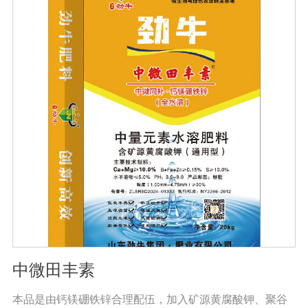
根结线虫、胞囊线虫、茎线虫等线虫病的危害。2、抑制各
种线虫，减轻线虫病危害；3、改善作物根部微生态环境，
活化土壤，促进植株正常生长；4、激活根部受损细胞，快
速恢复根系生理机能，预防根系因线虫的危害导致的烂
根。
中微田丰素
本品是由钙镁硼铁锌合理配伍，加入矿源黄腐酸钾、聚谷