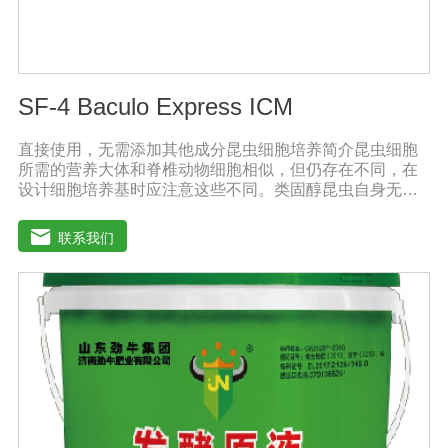
SF-4 Baculo Express ICM
直接使用，无需添加其他成分昆虫细胞培养简介昆虫细胞
所需的营养大体和脊椎动物细胞相似，但仍存在不同，在
设计细胞培养基时应注意这些不同。类固醇昆虫自身无法
合成类固醇，培养基应提供昆虫细胞膜和蜕皮激素的合成
前体。氨基酸昆虫血液中氨基酸含量很高，培养基中氨基
联系我们
酸含量也应较高。有机酸昆虫血液中游离有机酸的含量通
常较高，例如：柠檬酸、琥珀酸、草酸和苹果酸等。每只
昆虫体内游离有机酸含量为0.1-30毫摩尔。pH值、缓冲物
和酸碱指示剂昆虫组织液偏酸性，其值为6.2-6.9，因此昆
虫细胞培养基的pH值应在6.2-6.5之间。而大多数哺乳动物
细胞培养基的pH值在7.1-7.6之间。SF4 Baculo Express能
够在不同的培养环境中保持pH值,例如：暴露在空气中，或
在密闭容器中。昆虫细胞培养基的缓冲物为磷酸钠，并不
需要二氧化碳来保持pH值。昆虫细胞培养基不需添加酸碱
指示剂。因此添加了蛋白质水解产物的昆虫细胞培养基呈