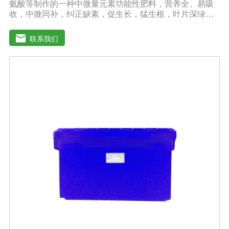
氨酸等制作的一种中微量元素功能性肥料，营养全、易吸
收，中微同补，纠正缺素，促生长，猛生根，叶片深绿，
生长旺盛，促进花芽分化，保花保果，鼓粒膨果，满足作
物种个生长阶段的营养需求，预防作物因缺素引起的多种
联系我们
病害，营养全面，肥效持久，改善作物品质，增产幅度大
大提高。适应作物：各种粮、棉、油等大田作物，瓜果蔬
菜、根茎作物、花卉、园林及各种经济作物等。用法用
量：冲施、滴灌、撒施、机播、混播、基施均可，一般亩
用量18-20公斤，作物缺素严重且有死苗烂根现象等地块，
亩用量30-40公斤。注意事项：◆施肥时请注意种肥隔离，
勿与根系直接接触。◆存放在阴凉干燥处保存。◆长时间
存放可能产生板结现象，不影响产品效果。