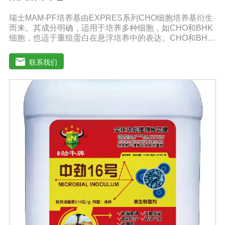
瑞士MAM-PF培养基由EXPRES系列CHO细胞培养基衍生
而来。其成分明确，适用于培养多种细胞，如CHO和BHK
细胞，也适于重组蛋白在悬浮培养中的表达。CHO和BHK
细胞是重组蛋白表达中应用广泛的两种细胞。MAM-PF系
列培养基不含L-谷氨酰胺以避免因L-谷氨酰胺降解和胺积累
联系我们
带来的不利影响。MAM-PF培养基可添加极少量的酚红或
不添加。无血清培养基比需添加血清的培养基高级，它有
助于表达产物的纯化和后续处理。多数市场上出售的无血
清培养基含有多种成分不明确蛋白和（或）蛋白水解产
物。因此成分完全明确的培养基和市场上其他添加血清的
培养基以及无血清培养基相比具有巨大的技术优势。从风
险控制的角度来看，不含动物蛋白的培养基也极受欢迎，
同时它还可以避免动物性原料短缺和不稳定带来的影响。
MAM-PF1、MAM-PF2、MAM-PF7d 和MAM-PF7e,MAM-
PF培养基不含动物性蛋白和多肽，无成分不明确的水解产
物。用户使用前需自行添加L-谷氨酰胺（0.6一8 mM）。
DMEM High GlouseDMEM培养基是使用BME改良培养
基，其氨基酸和维生素含量是BME培养的四倍。DMEM培
养基中含有非必需氨基酸和特定的必需微量元素，碳酸氢
钠的的浓度也提高了。标准配方DMEM培养基葡萄糖的含
量为1000 mg/L，高糖DMEM培养基葡萄糖的含量为4500