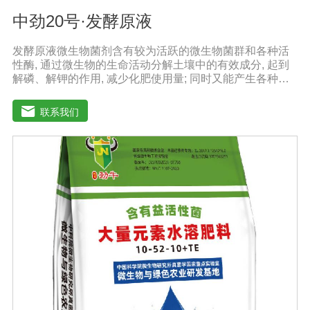
中劲20号·发酵原液
发酵原液微生物菌剂含有较为活跃的微生物菌群和各种活
性酶, 通过微生物的生命活动分解土壤中的有效成分, 起到
解磷、解钾的作用, 减少化肥使用量; 同时又能产生各种农
作物需要的植物激素、酸性物质以及维生素, 能不同程度地
刺激调节植物生长; 并且能产生抗生素、系统防卫酶等多种
联系我们
物质, 可以抑制细菌或真菌性病害或诱导系统抗性, 间接达
到促进植物生长的作用。【产品功能】1、改善土填养分疏
松土壤, 提高土壤通透性和保水保肥能力, 增加土壤有机质
防止板结, 有效解决因连工连作、重茬等原因造成的减产问
题。2、解磷解钾、提高化肥利用率有效菌能分解土壤中的
有机质, 减少氨肥的流失; 其中解钾解磷菌能将土壤中固化
的化学钾肥、化学磷肥分解转化为速效钾、速效磷。3、改
善作物品质使用菌剂后, 作物中的蛋白质、糖分、氮基酸、
维生素等有益成分含量有所提高, 起到改善作物品质的作
用。4、增强作物的抗逆性能、提高产量分泌赤霉素、细胞
分裂素、生长素等活性物质, 刺激、调节、促进作物的生长
发育, 增强农作物的抗逆性能, 有利于农作物的增产5、预
防、抑制细菌、真菌性病害如:小麦根腐病、镰刀菌、姜腐
病、黄萎病、灰葡萄孢、香蕉与棉花等枯萎病。