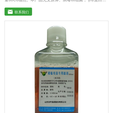
量低，血红蛋白含量低，内毒素小于5EU/ml，具有良好的
促进细胞增殖作用。适用于多种细胞株的培养、扩增及单
联系我们
克隆抗体的制备和疫苗的研制及生产。质量标准：符合
《中华人民共和国药典》2020版、《中华人民共和国兽药
典》2020版质量标准。规格：500ml/瓶、1000ml/瓶保
存：-15℃―-20℃有效期：5年注意事项：1、解冻：采用
逐步解冻法（ -20℃→2-8℃→ 室温），可减少沉淀的产生
使血清质量不会受到影响。