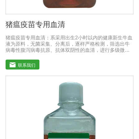
猪瘟疫苗专用血清
猪瘟疫苗专用血清：系采用出生2小时以内的健康新生牛血
液为原料，无菌采集、分离后，逐样严格检测，筛选出牛
病毒性腹泻病毒抗原、抗体双阴性的血清，进行多级微孔
滤膜过滤除菌和适宜剂量60Co照射。本产品无支原体、病
毒和细菌， γ球蛋白含量低，血红蛋白含量低，内毒素小于
联系我们
5EU/ml，具有良好的促进细胞增殖作用。适用于多种细胞
株的培养、扩增及单克隆抗体的制备和疫苗（尤其是猪瘟
疫苗）的研制及生产。质量标准：符合《中华人民共和国
药典》2020版、《中华人民共和国兽药典》2020版质量标
准。规格：500ml/瓶保存：-15℃―-20℃有效期：5年注
意事项：解冻：采用逐步解冻法（ -20℃→2-8℃→ 室
温），可减少沉淀的产生使血清质量不会受到影响。