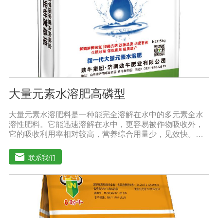
大量元素水溶肥高磷型
大量元素水溶肥料是一种能完全溶解在水中的多元素全水
溶性肥料。它能迅速溶解在水中，更容易被作物吸收外，
它的吸收利用率相对较高，营养综合用量少，见效快。用
于灌溉施肥、叶面施肥、无土栽培、浸泡浸根等液体或固
体肥料。使用方法：灌溉施肥，灌溉包括灌溉、滴灌等灌
联系我们
溉方式，不仅节约用水，而且节约施肥，而且植物吸收
快。叶面施肥，将肥料稀释溶解在水中喷洒叶面，或溶解
在水中，均匀喷洒叶面，通过叶面孔进入植物，植物可以
通过叶片营养吸收，大大提高了肥料的吸收利用效率。利
用大量元素水溶性肥料收获的农产品，大大降低了农药残
留，确保了食用的绿色和安全。此外，作物中蛋白质、