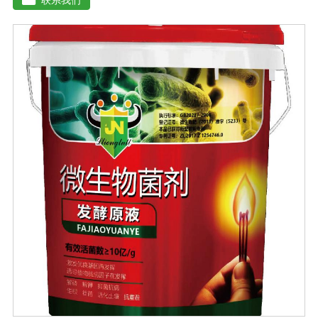
残渣、糠醛渣、农作物秸杆等）。【功效特点】1、本产品
适应性广，升温速度快，分解能力强，除臭效果彻底。2、
起温快在温度0℃以上时, 2天温度可升至60℃以上。可充
分分解畜禽类粪便中产生臭味的有机硫化物、有机氨化物
等, 升温后2-3天, 臭味大幅减低。3、发酵周期短15-20天即
可达到基本腐熟状态。4、发酵过程高温(60℃-70℃)持久
能杀灭发酵物中的病菌、虫卵、杂草种子。5、堆肥总养分
损失少, 腐殖质含量高, 钾元素含量增高明显。【用法用
量】 本品1公斤可发酵2-3吨物料。使用时先将发酵剂与稻
糠或玉米面或者干的发酵物料湿均匀, 后掺入发酵物中, 混
匀, 堆成堆(夏天堆高控制在0. 6-1米之间, 冬季0. 8-1. 6米之
间, 并用薄膜或草帘覆盖, 待内部温度升到25℃时, 将覆盖
物揭开)。待温度升到45℃(冬季温度升到55C)以上 时开始
一次翻堆, 以后每当堆温达到60℃以上时需进行翘堆, 15-
20天即可达到基本腐熟状态。