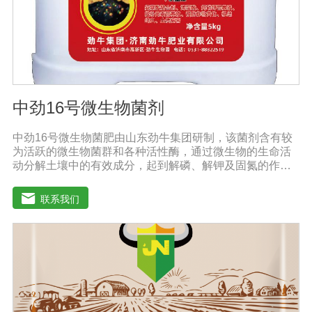
mg/L。DMEM早期是用来培养鼠胚胎细胞。
中劲16号微生物菌剂
中劲16号微生物菌肥由山东劲牛集团研制，该菌剂含有较
为活跃的微生物菌群和各种活性酶，通过微生物的生命活
动分解土壤中的有效成分，起到解磷、解钾及固氮的作
用，减少化肥使用量；同时又能产生各种农作物需要的植
物激素、酸性物质以及维生素，能不同程度地刺激调节植
联系我们
物生长；并且能产生铁载体、抗生素、系统防卫酶等多种
物质，可以抑制细菌或真菌性病害或诱导系统抗性间接达
到促进植物生长的作用。●传导性强，生根护根，平衡土壤
微生物环境，形成有益菌屏障，提高作物的抗病性，苗齐
苗壮。●增强植物免疫能力，提高植物对高温、低温、干
旱、药害、盐害等逆境的抗逆能力。●营养丰富，促进植物
生长发育，叶片更加柔软浓绿、毛细根增多，预防早衰，
增产提质。【适用范围】玉米、小麦、果树、土豆、红