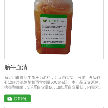
胎牛血清
系采用健康胎牛血液为原料，经无菌采集、分离、多级微
孔滤膜过滤除菌和适宜剂量60Co辐照。本产品无支原体、
病毒和细菌，γ球蛋白含量低，血红蛋白含量低，内毒素小
于5EU/ml，具有极好的促进细胞增殖作用。适用于娇贵细
胞及多种细胞株的培养、扩增和保藏、组织器官的分离、
联系我们
培养及单克隆抗体的制备和疫苗的研制及生产。质量标
准：符合《中华人民共和国药典》2020版、《中华人民共