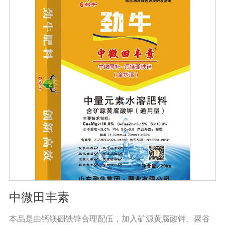
根结线虫、胞囊线虫、茎线虫等线虫病的危害。2、抑制各
种线虫，减轻线虫病危害；3、改善作物根部微生态环境，
活化土壤，促进植株正常生长；4、激活根部受损细胞，快
速恢复根系生理机能，预防根系因线虫的危害导致的烂
根。
中微田丰素
本品是由钙镁硼铁锌合理配伍，加入矿源黄腐酸钾、聚谷