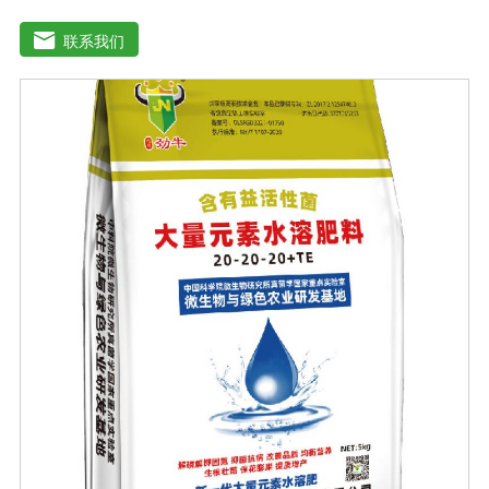
水溶性肥料、中元素水溶性肥料、微量元素水溶性肥料、
含氨基酸水溶性肥料、含腐植酸水溶性肥料、有机水溶性
联系我们
肥料等。水溶肥与传统的过磷酸钙肥等品种相比，水溶性
肥料具有明显的优势。它是一种水溶性好、无残渣的速效
肥料，能完全溶于水，能直接被作物的根和叶吸收利用。
水溶肥作为一种快速肥料，其营养元素相对全面，根据不
同作物的肥料特点，相应的肥料配方不同，市场销售蔬
菜、果树、花卉、食品、棉花、油等作物专用水溶性肥
料。使用技巧：1．避免直接冲施，要采取二次稀释法。由
于水溶性肥料有别于一般的复合肥料，所以农民就不能够
按常规施肥方法，造成施肥不均匀，出现烧苗伤根，苗小
苗弱等现象，二次稀释保证冲肥均匀，提高肥料利用率。
2．严格控制施肥量。水溶肥比一般复合肥养分含量高，用
量相对较少。由于其速效性强，难以在土壤中长期存留，
所以要严格控制施肥量，避免肥料流失即降低施肥的经济
效益，达不到高产优质高效的目的。3．尽量单用或与非碱
性的农药混用。比如在蔬菜出现缺素症或根系生长不良
时，不少农民多采用喷施水溶肥的方法加以缓解。在此提
醒农民朋友，水溶肥要尽量单独施用或与非碱性的农药混
用，以免金属离子起反应产生沉淀，造成叶片肥害或药
害。