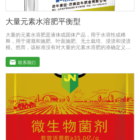
大量元素水溶肥平衡型
大量的元素水溶肥是液体或固体产品，用于水溶性或稀
释，用于灌溉和施肥、叶面施肥、无土栽培、浸渍和浸渍
根。然而，该标准没有对大量的元素水溶肥的准确定义。
本标准规定的水溶性肥料实际上是指水溶性复合肥料或混
合肥料。大量的元素水溶肥的特点是作物喷洒后通过树枝
联系我们
和树叶迅速渗透到体内，提高作物运输营养物质的能力，
增加果叶营养物质，增强细胞活力和代谢能力。1.促进发
芽，加速茶树、果树、蔬菜等作物的生长，增加花蕾，促
进发芽，缩短采摘周期，增加产量，提高品质。瓜类、豆
类、甘蔗、桑树、树苗、果苗和攀缘作物生长得更快。2.
绿叶增强枝条，保护花朵和果实。使用后，叶子呈嫩绿
色，叶子又厚又亮。果树、瓜类、豆类等作物在开花前后
喷洒，也可防止谢花落果。具有显著的保花保果作用，也
是大量元素水溶性肥料的主要作用之一。3.果实大、颗粒
重、早熟、高产果树、瓜类、豆类等多种作物。在果实期
喷洒可以增加果实，提前成熟，在抽穗期和灌浆期喷洒谷
物可以使抽穗整齐，重量显著增加。4.灾后恢复，抗旱、