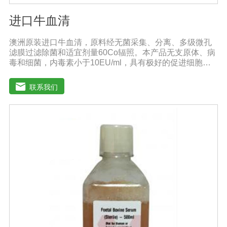
进口牛血清
澳洲原装进口牛血清，原料经无菌采集、分离、多级微孔
滤膜过滤除菌和适宜剂量60Co辐照。本产品无支原体、病
毒和细菌，内毒素小于10EU/ml，具有极好的促进细胞增
殖作用。适用于多种细胞株的培养、扩增和保藏、组织器
官的分离、培养及单克隆抗体的制备和疫苗的研制及生
联系我们
产。质量标准：符合《中华人民共和国兽药典》2020版、
欧洲药典、美国药典质量标准。规格：500ml/瓶保
存：-15℃―-20℃有效期：5年注意事项：解冻：采用逐
步解冻法（ -20℃→2-8℃→ 室温），可减少沉淀的产生使
血清质量不会受到影响。