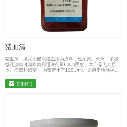
猪血清
猪血清：系采用健康猪血液为原料，经采集、分离、多级
微孔滤膜过滤除菌和适宜剂量60Co照射。本产品无支原
体、病毒和细菌， 内毒素小于10EU/ml。适用于猪肺炎支
原体等多种微生物的培养。质量标准：符合《中华人民共
和国兽药典》2020版质量标准。规格：500ml/瓶保
联系我们
存：-15℃―-20℃有效期：5年注意事项：解冻：采用逐
步解冻法（ -20℃→2-8℃→ 室温），可减少沉淀的产生使
血清质量不会受到影响。