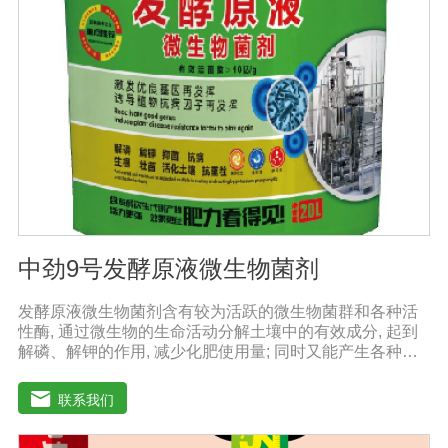
黄色。渗透压昆虫细胞的渗透压与脊椎动物的渗透压相差
甚大，几乎为脊椎动物的两倍。因而昆虫细胞培养基的渗
透压为340-390mOsmol/kg，脊椎动物细胞培养基为290-
330 mOsmol/kg。谷氨酰胺和葡萄糖哺乳动物细胞培养过
程中过量代谢谷氨酰胺和葡萄糖会导致产生过量的铵盐和
乳酸盐，这些代谢产物的积累通常是受抑制的。
中劲9号发酵原液微生物菌剂
发酵原液微生物菌剂含有较为活跃的微生物菌群和各种活
性酶, 通过微生物的生命活动分解土壤中的有效成分, 起到
解磷、解钾的作用, 减少化肥使用量; 同时又能产生各种农
作物需要的植物激素、酸性物质以及维生素, 能不同程度地
刺激调节植物生长; 并且能产生抗生素、系统防卫酶等多种
联系我们
物质, 可以抑制细菌或真菌性病害或诱导系统抗性, 间接达
到促进植物生长的作用。【产品功能】1、改善土填养分疏