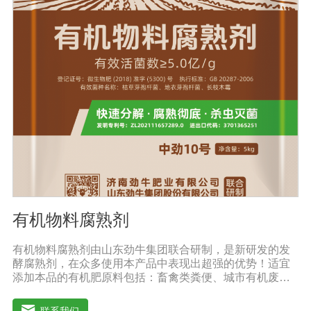
薯、辣椒、番茄、黄瓜丶韮菜、甘蓝等瓜果、蔬菜。【注
意事项】1.本品内含大量有益活菌，不可与杀菌剂混合使
用，用过农药 的喷雾器一定要认真清洗后在喷菌剂。2.本
品如与化肥混用，要现混现用。【贮 存】于阴凉干燥处保
存，避免阳光直射和雨淋【保 质 期】24个月【性 状】粉
剂【活 菌 数】≥10亿/克
有机物料腐熟剂
有机物料腐熟剂由山东劲牛集团联合研制，是新研发的发
酵腐熟剂，在众多使用本产品中表现出超强的优势！适宜
添加本品的有机肥原料包括：畜禽类粪便、城市有机废弃
物、糠壳、饼粕、污泥、农林废弃物、以及谷壳、产品加
工废弃料（蔗糖泥、果渣、茶渣、蘑菇渣、酒糟、中草药
联系我们