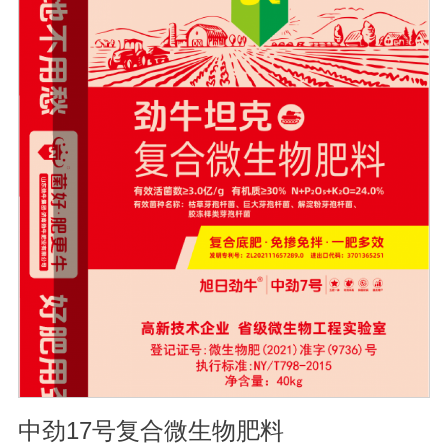
松土壤, 提高土壤通透性和保水保肥能力, 增加土壤有机质
防止板结, 有效解决因连工连作、重茬等原因造成的减产问
题。2、解磷解钾、提高化肥利用率有效菌能分解土壤中的
有机质, 减少氨肥的流失; 其中解钾解磷菌能将土壤中固化
的化学钾肥、化学磷肥分解转化为速效钾、速效磷。3、改
善作物品质使用菌剂后, 作物中的蛋白质、糖分、氮基酸、
维生素等有益成分含量有所提高, 起到改善作物品质的作
用。4、增强作物的抗逆性能、提高产量分泌赤霉素、细胞
分裂素、生长素等活性物质, 刺激、调节、促进作物的生长
发育, 增强农作物的抗逆性能, 有利于农作物的增产5、预
防、抑制细菌、真菌性病害如:小麦根腐病、镰刀菌、姜腐
病、黄萎病、灰葡萄孢、香蕉与棉花等枯萎病。
中劲17号复合微生物肥料