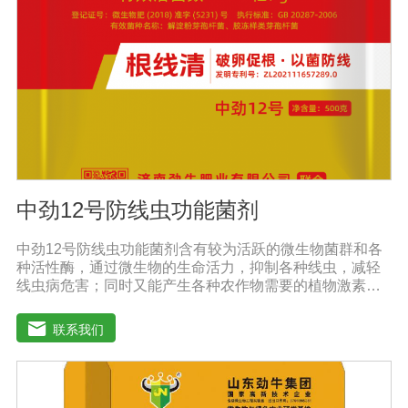
防涝、防虫。风灾后，喷洒能迅速恢复生长，抵抗农作物
病虫害，与农药混合喷洒，病株恢复更快。
中劲12号防线虫功能菌剂
中劲12号防线虫功能菌剂含有较为活跃的微生物菌群和各
种活性酶，通过微生物的生命活力，抑制各种线虫，减轻
线虫病危害；同时又能产生各种农作物需要的植物激素、
酸性物质以及维生素，能不同程度的刺激调节植物生长；
并且能产生抗生素，系统防伪酶等多种物质，间接达到促
联系我们
进植物生长。【产品功能】 1、本产品利用微生物自身的
寄生作用，并释放出对线虫、细菌、真菌等具有杀灭作用
的化学物质，再辅助特殊增效剂，能快速、高效杀灭线虫
和作物真菌、细菌病害。不仅有效地预防和控制多种作物