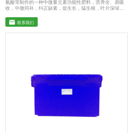
氨酸等制作的一种中微量元素功能性肥料，营养全、易吸
收，中微同补，纠正缺素，促生长，猛生根，叶片深绿，
生长旺盛，促进花芽分化，保花保果，鼓粒膨果，满足作
物种个生长阶段的营养需求，预防作物因缺素引起的多种
联系我们
病害，营养全面，肥效持久，改善作物品质，增产幅度大
大提高。适应作物：各种粮、棉、油等大田作物，瓜果蔬
菜、根茎作物、花卉、园林及各种经济作物等。用法用
量：冲施、滴灌、撒施、机播、混播、基施均可，一般亩
用量18-20公斤，作物缺素严重且有死苗烂根现象等地块，
亩用量30-40公斤。注意事项：◆施肥时请注意种肥隔离，
勿与根系直接接触。◆存放在阴凉干燥处保存。◆长时间
存放可能产生板结现象，不影响产品效果。