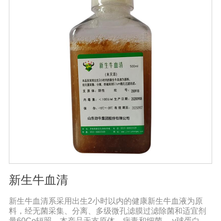
新生牛血清
新生牛血清系采用出生2小时以内的健康新生牛血液为原
料，经无菌采集、分离、多级微孔滤膜过滤除菌和适宜剂
量60Co辐照。本产品无支原体、病毒和细菌， γ球蛋白含