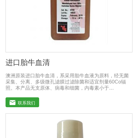
进口胎牛血清
澳洲原装进口胎牛血清，系采用胎牛血液为原料，经无菌
采集、分离、多级微孔滤膜过滤除菌和适宜剂量60Co辐
照。本产品无支原体、病毒和细菌，内毒素小于
10EU/ml，具有很好好的促进细胞增殖作用。适用于娇贵
细胞及多种细胞株的培养、扩增和保藏、组织器官的分
联系我们
离、培养及单克隆抗体的制备和疫苗的研制及生产。质量
标准：符合《中华人民共和国药典》2020版、符合《中华
人民共和国兽药典》2020版、欧洲药典、美国药典质量标
准。规格：500ml/瓶保存：-15℃―-20℃有效期：5年注
意事项：解冻：采用逐步解冻法（ -20℃→2-8℃→ 室
温），可减少沉淀的产生使血清质量不会受到影响。