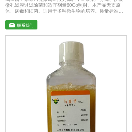
微孔滤膜过滤除菌和适宜剂量60Co照射。本产品无支原
体、病毒和细菌。适用于多种微生物的培养。质量标准：
符合《中华人民共和国兽药典》2020版质量标准。规格：
1000ml/瓶保存：-15℃―-20℃有效期：5年注意事项：解
联系我们
冻：采用逐步解冻法（ -20℃→2-8℃→ 室温），可减少沉
淀的产生使血清质量不会受到影响。