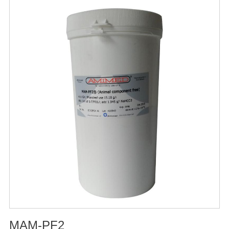
和国兽药典》2020版质量标准。规格：250ml/瓶保
存：-15℃―-20℃有效期：5年注意事项：1、解冻：采用
逐步解冻法（ -20℃→2-8℃→ 室温），可减少沉淀的产生
使血清质量不会受到影响。2、在 0℃ ~ 4℃状态下存放过
久会影响促细胞生长效果。
MAM-PF2