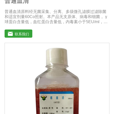
普通血清
普通血清原料经无菌采集、分离、多级微孔滤膜过滤除菌
和适宜剂量60Co照射。本产品无支原体、病毒和细菌， γ
球蛋白含量低，血红蛋白含量低，内毒素小于5EU/ml，具
有良好的促进细胞增殖作用。适用于多种细胞株的培养、
扩增及单克隆抗体的制备和疫苗的研制及生产。质量标
联系我们
准：符合《中华人民共和国兽药典》2020版质量标准。规
格：500ml/瓶保存：-15℃―-20℃有效期：5年注意事
项：解冻：采用逐步解冻法（ -20℃→2-8℃→ 室温），可
减少沉淀的产生使血清质量不会受到影响。