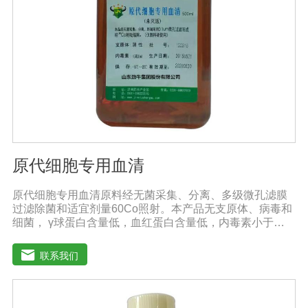
原代细胞专用血清
原代细胞专用血清原料经无菌采集、分离、多级微孔滤膜
过滤除菌和适宜剂量60Co照射。本产品无支原体、病毒和
细菌， γ球蛋白含量低，血红蛋白含量低，内毒素小于
5EU/ml，具有良好的促进细胞增殖作用。适用于多种细胞
的培养。质量标准：符合《中华人民共和国兽药典》2020
联系我们
版质量标准。规格：100ml/瓶、250ml/瓶、500ml/瓶保
存：-15℃―-20℃有效期：5年注意事项：1、解冻：采用
逐步解冻法（ -20℃→2-8℃→ 室温），可减少沉淀的产生
使血清质量不会受到影响。