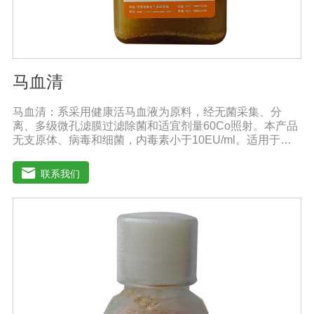
马血清
马血清：系采用健康活马血液为原料，经无菌采集、分
离、多级微孔滤膜过滤除菌和适宜剂量60Co照射。本产品
无支原体、病毒和细菌，内毒素小于10EU/ml。适用于多
种微生物的培养。质量标准：符合《中华人民共和国兽药
典》2020版质量标准。规格：500ml/瓶保
联系我们
存：-15℃―-20℃有效期：5年注意事项：解冻：采用逐
步解冻法（ -20℃→2-8℃→ 室温），可减少沉淀的产生使
血清质量不会受到影响。