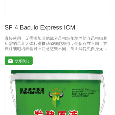
SF-4 Baculo Express ICM
直接使用，无需添加其他成分昆虫细胞培养简介昆虫细胞
所需的营养大体和脊椎动物细胞相似，但仍存在不同，在
设计细胞培养基时应注意这些不同。类固醇昆虫自身无法
合成类固醇，培养基应提供昆虫细胞膜和蜕皮激素的合成
前体。氨基酸昆虫血液中氨基酸含量很高，培养基中氨基
联系我们
酸含量也应较高。有机酸昆虫血液中游离有机酸的含量通
常较高，例如：柠檬酸、琥珀酸、草酸和苹果酸等。每只
昆虫体内游离有机酸含量为0.1-30毫摩尔。pH值、缓冲物
和酸碱指示剂昆虫组织液偏酸性，其值为6.2-6.9，因此昆
虫细胞培养基的pH值应在6.2-6.5之间。而大多数哺乳动物
细胞培养基的pH值在7.1-7.6之间。SF4 Baculo Express能
够在不同的培养环境中保持pH值,例如：暴露在空气中，或
在密闭容器中。昆虫细胞培养基的缓冲物为磷酸钠，并不
需要二氧化碳来保持pH值。昆虫细胞培养基不需添加酸碱
指示剂。因此添加了蛋白质水解产物的昆虫细胞培养基呈