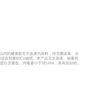
组织器官的分离、培养及单克隆抗体的制备和疫苗
合《中华人民共和国药典》2020版、符合《中华
、欧洲药典、美国药典质量标准。规格：500ml/瓶
期：5年注意事项：解冻：采用逐步解冻法（
，可减少沉淀的产生使血清质量不会受到影响。
时以内的健康新生牛血液为原料，经无菌采集、分
适宜剂量60Co辐照。本产品无支原体、病毒和
蛋白含量低，内毒素小于5EU/ml，具有良好的促
种细胞株的培养、扩增及单克隆抗体的制备和疫苗
合《中华人民共和国药典》2020版、《中华人民
。规格：500ml/瓶、1000ml/瓶保
：5年注意事项：1、解冻：采用逐步解冻法（
，可减少沉淀的产生使血清质量不会受到影响。