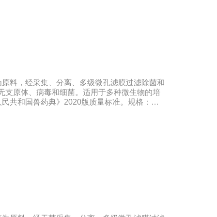
为原料，经采集、分离、多级微孔滤膜过滤除菌和
品无支原体、病毒和细菌。适用于多种微生物的培
民共和国兽药典》2020版质量标准。规格：
―-20℃有效期：5年注意事项：解冻：采用逐步解冻法
温），可减少沉淀的产生使血清质量不会受到影响。