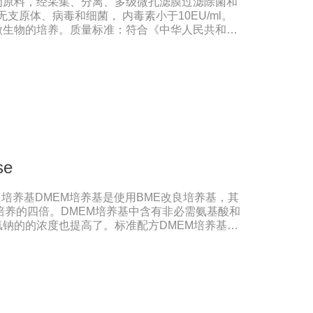
为原料，经采集、分离、多级微孔滤膜过滤除菌和
无支原体、病毒和细菌， 内毒素小于10EU/ml。
微生物的培养。质量标准：符合《中华人民共和国
格：500ml/瓶保存：-15℃―-20℃有效期：5年
法（ -20℃→2-8℃→ 室温），可减少沉淀的
响。
se
瑞士进口培养基DMEM培养基是使用BME改良培养基，其
培养的四倍。DMEM培养基中含有非必需氨基酸和
钠的的浓度也提高了。标准配方DMEM培养基葡
高糖DMEM培养基葡萄糖的含量为4500 mg/L。
细胞。如今DMEM培养基广泛应用于普通和转化的
养