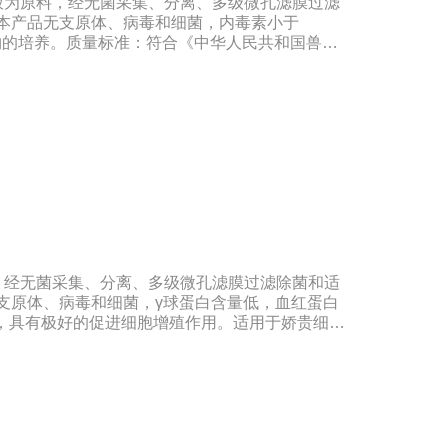
液为原料，经无菌采集、分离、多级微孔滤膜过滤
。本产品无支原体、病毒和细菌，内毒素小于
微生物的培养。质量标准：符合《中华人民共和国兽药
500ml/瓶保存：-15℃―-20℃有效期：5年注意
 -20℃→2-8℃→ 室温），可减少沉淀的产生
，经无菌采集、分离、多级微孔滤膜过滤除菌和适
无支原体、病毒和细菌，γ球蛋白含量低，血红蛋白
ml，具有极好的促进细胞增殖作用。适用于娇贵细胞
和保藏、组织器官的分离、培养及单克隆抗体的制
标准：符合《中华人民共和国药典》2020版、
20版质量标准。规格：250ml/瓶保
：5年注意事项：1、解冻：采用逐步解冻法（
，可减少沉淀的产生使血清质量不会受到影响。2、在
会影响促细胞生长效果。