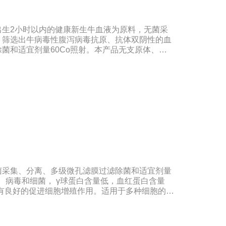
出生2小时以内的健康新生牛血液为原料，无菌采
，筛选出牛病毒性腹泻病毒抗原、抗体双阴性的血
菌和适宜剂量60Co照射。本产品无支原体、病
血红蛋白含量低，内毒素小于5EU/ml，具有良好
于多种细胞株的培养、扩增及单克隆抗体的制备和
研制及生产。质量标准：符合《中华人民共和国药
国兽药典》2020版质量标准。规格：500ml/瓶
期：5年注意事项：解冻：采用逐步解冻法（
，可减少沉淀的产生使血清质量不会受到影响。
菌采集、分离、多级微孔滤膜过滤除菌和适宜剂量
体、病毒和细菌， γ球蛋白含量低，血红蛋白含量
，具有良好的促进细胞增殖作用。适用于多种细胞的培
民共和国兽药典》2020版质量标准。规格：
00ml/瓶保存：-15℃―-20℃有效期：5年注意事项：
-20℃→2-8℃→ 室温），可减少沉淀的产生使血