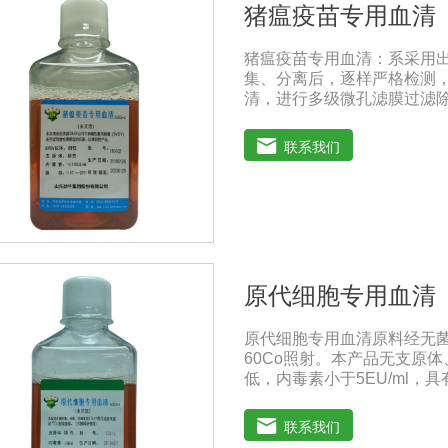
猪瘟疫苗专用血清
猪瘟疫苗专用血清：系采用
集、分离后，逐样严格检测
清，进行多级微孔滤膜过滤除
毒和细菌， γ球蛋白含量低，
的促进细胞增殖作用。适用
联系我们
疫苗（尤其是猪瘟疫苗）的
典》2020版、《中华人民共和
保存：-15℃―-20℃有效
-20℃→2-8℃→ 室温）
原代细胞专用血清
原代细胞专用血清原料经无
60Co照射。本产品无支原
低，内毒素小于5EU/ml
养。质量标准：符合《中华人
100ml/瓶、250ml/瓶、5
联系我们
1、解冻：采用逐步解冻法（ 