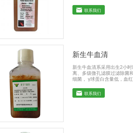
胞株的培养、扩增和保藏、
的研制及生产。质量标准：符
联系我们
人民共和国兽药典》2020版
保存：-15℃―-20℃有效
-20℃→2-8℃→ 室温）
新生牛血清
新生牛血清系采用出生2小
离、多级微孔滤膜过滤除菌和
细菌， γ球蛋白含量低，血红
进细胞增殖作用。适用于多
的研制及生产。质量标准：符
联系我们
共和国兽药典》2020版质量标准
存：-15℃―-20℃有效期
-20℃→2-8℃→ 室温）