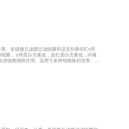
离、多级微孔滤膜过滤除菌和适宜剂量60Co照
细菌， γ球蛋白含量低，血红蛋白含量低，内毒
好的促进细胞增殖作用。适用于多种细胞株的培养、扩
苗的研制及生产。质量标准：符合《中华人民共和
规格：500ml/瓶保存：-15℃―-20℃有效期：5
冻法（ -20℃→2-8℃→ 室温），可减少沉淀
影响。