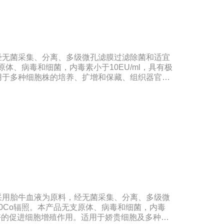
经无菌采集、分离、多级微孔滤膜过滤除菌和适宜
原体、病毒和细菌，内毒素小于10EU/ml，具有极
用于多种细胞株的培养、扩增和保藏、组织器官的
制备和疫苗的研制及生产。质量标准：符合《中华
、欧洲药典、美国药典质量标准。规格：500ml/瓶
期：5年注意事项：解冻：采用逐步解冻法（
，可减少沉淀的产生使血清质量不会受到影响。
采用胎牛血液为原料，经无菌采集、分离、多级微
0Co辐照。本产品无支原体、病毒和细菌，内毒
很好好的促进细胞增殖作用。适用于娇贵细胞及多种细