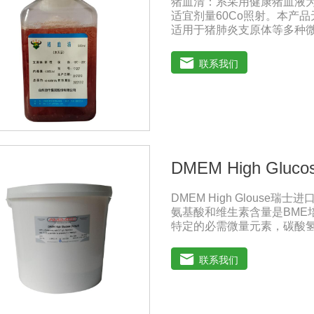
猪血清：系采用健康猪血液
适宜剂量60Co照射。本产品
适用于猪肺炎支原体等多种
兽药典》2020版质量标准。规
注意事项：解冻：采用逐步解冻
联系我们
产生使血清质量不会受到影
DMEM High Gluco
DMEM High Glouse
氨基酸和维生素含量是BME
特定的必需微量元素，碳酸氢
萄糖的含量为1000 mg/L，
DMEM早期用来培养鼠胚胎
联系我们
鼠细胞和鸡细胞的无血清培