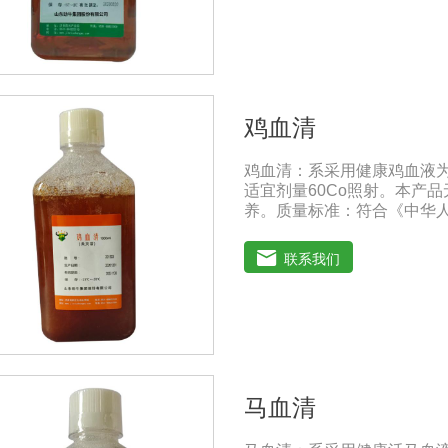
清质量不会受到影响。
鸡血清
鸡血清：系采用健康鸡血液
适宜剂量60Co照射。本产
养。质量标准：符合《中华人
1000ml/瓶保存：-15℃
（ -20℃→2-8℃→ 室
联系我们
马血清