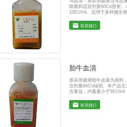
马血清：系采用健康活马血
除菌和适宜剂量60Co照射
10EU/ml。适用于多种
典》2020版质量标准。规格：
事项：解冻：采用逐步解冻法（
联系我们
使血清质量不会受到影响。
胎牛血清
系采用健康胎牛血液为原料
宜剂量60Co辐照。本产品
含量低，内毒素小于5EU/
及多种细胞株的培养、扩增
备和疫苗的研制及生产。质量
联系我们
《中华人民共和国兽药典》20
存：-15℃―-20℃有效期
-20℃→2-8℃→ 室温）
0℃ ~ 4℃状态下存放过久