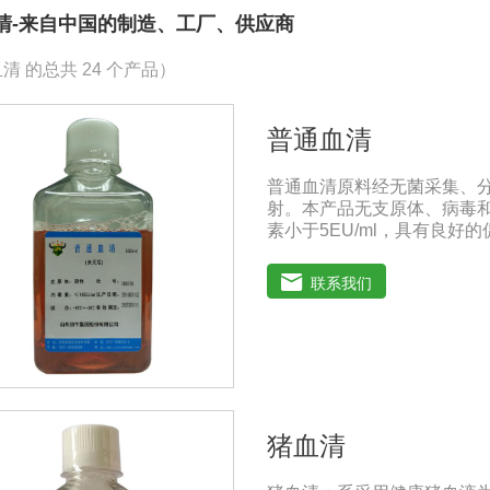
清-来自中国的制造、工厂、供应商
清 的总共 24 个产品）
普通血清
普通血清原料经无菌采集、分
射。本产品无支原体、病毒和
素小于5EU/ml，具有良
增及单克隆抗体的制备和疫
国兽药典》2020版质量标准。
联系我们
年注意事项：解冻：采用逐步解
的产生使血清质量不会受到
猪血清