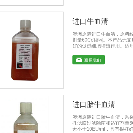
进口牛血清
澳洲原装进口牛血清，原料
剂量60Co辐照。本产品无支
好的促进细胞增殖作用。适
分离、培养及单克隆抗体的
人民共和国兽药典》2020版
联系我们
保存：-15℃―-20℃有效
-20℃→2-8℃→ 室温）
进口胎牛血清
澳洲原装进口胎牛血清，系
孔滤膜过滤除菌和适宜剂量6
素小于10EU/ml，具有