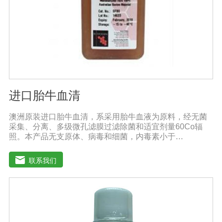
进口胎牛血清
澳洲原装进口胎牛血清，系采用胎牛血液为原料，经无菌
采集、分离、多级微孔滤膜过滤除菌和适宜剂量60Co辐
照。本产品无支原体、病毒和细菌，内毒素小于
10EU/ml，具有很好好的促进细胞增殖作用。适用于娇贵
细胞及多种细胞株的培养、扩增和保藏、组织器官的分
联系我们
离、培养及单克隆抗体的制备和疫苗的研制及生产。质量
标准：符合《中华人民共和国药典》2020版、符合《中华
人民共和国兽药典》2020版、欧洲药典、美国药典质量标
准。规格：500ml/瓶保存：-15℃―-20℃有效期：5年注
意事项：解冻：采用逐步解冻法（ -20℃→2-8℃→ 室
温），可减少沉淀的产生使血清质量不会受到影响。