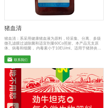
猪血清
猪血清：系采用健康猪血液为原料，经采集、分离、多级
微孔滤膜过滤除菌和适宜剂量60Co照射。本产品无支原
体、病毒和细菌， 内毒素小于10EU/ml。适用于猪肺炎支
原体等多种微生物的培养。质量标准：符合《中华人民共
和国兽药典》2020版质量标准。规格：500ml/瓶保
联系我们
存：-15℃―-20℃有效期：5年注意事项：解冻：采用逐
步解冻法（ -20℃→2-8℃→ 室温），可减少沉淀的产生使
血清质量不会受到影响。