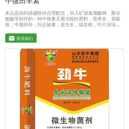
中微田丰素
本品是由钙镁硼铁锌合理配伍，加入矿源黄腐酸钾、聚谷
氨酸等制作的一种中微量元素功能性肥料，营养全、易吸
收，中微同补，纠正缺素，促生长，猛生根，叶片深绿，
生长旺盛，促进花芽分化，保花保果，鼓粒膨果，满足作
物种个生长阶段的营养需求，预防作物因缺素引起的多种
联系我们
病害，营养全面，肥效持久，改善作物品质，增产幅度大
大提高。适应作物：各种粮、棉、油等大田作物，瓜果蔬
菜、根茎作物、花卉、园林及各种经济作物等。用法用
量：冲施、滴灌、撒施、机播、混播、基施均可，一般亩
用量18-20公斤，作物缺素严重且有死苗烂根现象等地块，
亩用量30-40公斤。注意事项：◆施肥时请注意种肥隔离，
勿与根系直接接触。◆存放在阴凉干燥处保存。◆长时间
存放可能产生板结现象，不影响产品效果。