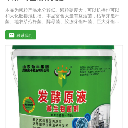
本品为颗粒产品水分较低、颗粒硬度大，可以机播也可以
和大化肥掺混机播。本品富含大量有益活菌，枯草芽孢杆
菌、地衣芽孢杆菌、酵母菌、胶冻芽孢杆菌、巨大芽孢杆
菌、解淀粉芽孢杆菌等复合配伍，有益菌大量繁殖快速释
放大量养分，增强土壤肥力，能激活土壤养分，使土壤中
联系我们
氮磷钾、中微量元素利用率达到大化，土壤肥力大幅度提
高。【中劲6号微生物菌剂产品功能】 以菌克菌，有益菌
群有效的抑制病原菌的生长，有效缓解根腐、黄化、枯
萎、烂根、根肿、早衰等现象，防止其它土传病害及重茬
的发生。 1、改善土壤养分微生物菌剂能够增强土壤团粒
结构，疏松土壤，提高土壤通透性和保水保肥能力，增加
土壤有机质，调节土壤PH值，活化土壤中的潜在养分，改
善土壤中养分的供应情况，有效解决因连工连作，重茬等
原因造成的减产问题。针对长期使用鸡粪造成的有机酸毒
害，烧根烧菌，病菌虫卵危害，酸碱不平衡等现状采用高
端生物技术精制而成，破除土壤板结，恢复土壤活力、保
肥保水、生物护根、强健植株、保花保果、促进花芽形
成，提高坐果率。 2、解决土壤重金属污染问题微生物菌
剂中的各种菌能有效的对土壤中的重金属进行溶解、氧化
还原及降解作用。重金属可与土壤有机质形成稳定的络合
物，对重金属在土壤中的化学行为产生深刻的影响，有效