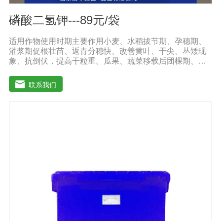
磷酸二氢钾---89元/袋
适用作物使用时期主要作用小麦、水稻拔节期、孕穗期、
灌浆期促根壮苗、返青分穗快、改善黄叶、干尖、丛矮现
象、抗倒伏，提高干粒重。瓜果、蔬菜移载后团棵期、开
花期、果实膨大期叶肥叶厚、保花保果，防止茎叶黄化老
化，改善品质，增产增收，提高商品率。花生、大豆、芝
联系我们
麻苗期、盛花期、膨果期黄叶变绿、花多荚多，抗重茬，
防水渍。果树类(苹果、葡萄、香蕉、柑橘、梨等)花前20
天、生长期、膨大期促进花芽分化，保花保果、着色好，
果型美观，增加果实甜度，膨大早熟，提高商品性。玉米
4-5叶期、抽穗扬花期灌浆期植株粗壮，抗旱抗倒，提高籽
粒重，减少秃顶穗，预防粗缩病，解除除草剂药害。烟草
苗期、移栽期、展叶期促苗壮苗、叶片增大增厚，提高品
质，提早成熟，增产显著。棉花移栽后定苗期、现蕾期、
结铃期防落花落蕾落铃、提高单株结铃率。减少烂根、黑
根、烂铃、僵褪等不良现象，防早衰。使用方法与使用
量:1、喷施:本品稀释800-1000倍液，叶片正反面均匀喷
雾，全生育期可喷施3-4次，每次间隔期10-15天;2、灌根:
本品稀释2000-3000倍液适量灌根;3、冲施或滴灌:每亩每
次用本品2-3公斤兑水溶解后随水冲施或滴灌。注意事