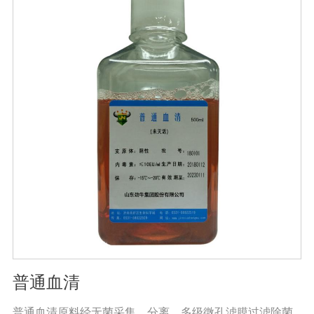
类、甘蔗、桑树、树苗、果苗和攀缘作物生长得更快。2.
绿叶增强枝条，保护花朵和果实。使用后，叶子呈嫩绿
色，叶子又厚又亮。果树、瓜类、豆类等作物在开花前后
喷洒，也可防止谢花落果。具有显著的保花保果作用，也
是大量元素水溶性肥料的主要作用之一。3.果实大、颗粒
重、早熟、高产果树、瓜类、豆类等多种作物。在果实期
喷洒可以增加果实，提前成熟，在抽穗期和灌浆期喷洒谷
物可以使抽穗整齐，重量显著增加。4.灾后恢复，抗旱、
防涝、防虫。风灾后，喷洒能迅速恢复生长，抵抗农作物
病虫害，与农药混合喷洒，病株恢复更快。
普通血清
普通血清原料经无菌采集、分离、多级微孔滤膜过滤除菌