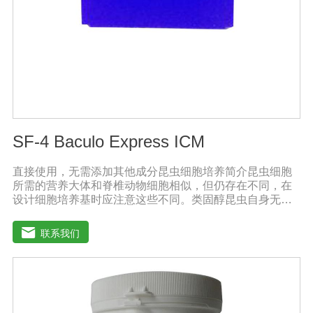
项:1、本品可与中酸性农药混用，并增加药效。2、宜在上
午9点之前或下午4点以后喷施，喷后4小时内遇雨水应补
喷。3、储存于阴凉干燥通风处。
SF-4 Baculo Express ICM
直接使用，无需添加其他成分昆虫细胞培养简介昆虫细胞
所需的营养大体和脊椎动物细胞相似，但仍存在不同，在
设计细胞培养基时应注意这些不同。类固醇昆虫自身无法
合成类固醇，培养基应提供昆虫细胞膜和蜕皮激素的合成
前体。氨基酸昆虫血液中氨基酸含量很高，培养基中氨基
联系我们
酸含量也应较高。有机酸昆虫血液中游离有机酸的含量通
常较高，例如：柠檬酸、琥珀酸、草酸和苹果酸等。每只
昆虫体内游离有机酸含量为0.1-30毫摩尔。pH值、缓冲物
和酸碱指示剂昆虫组织液偏酸性，其值为6.2-6.9，因此昆
虫细胞培养基的pH值应在6.2-6.5之间。而大多数哺乳动物
细胞培养基的pH值在7.1-7.6之间。SF4 Baculo Express能