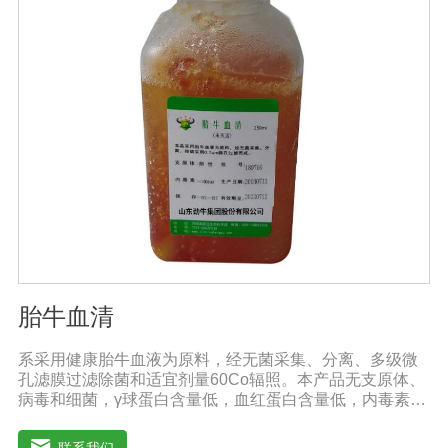
维生素等有益成分含量有所提高, 起到改善作物品质的作
用。4、增强作物的抗逆性能、提高产量分泌赤霉素、细胞
分裂素、生长素等活性物质, 刺激、调节、促进作物的生长
发育, 增强农作物的抗逆性能, 有利于农作物的增产5、预
防、抑制细菌、真菌性病害如:小麦根腐病、镰刀菌、姜腐
病、黄萎病、灰葡萄孢、香蕉与棉花等枯萎病。
胎牛血清
系采用健康胎牛血液为原料，经无菌采集、分离、多级微
孔滤膜过滤除菌和适宜剂量60Co辐照。本产品无支原体、
病毒和细菌，γ球蛋白含量低，血红蛋白含量低，内毒素小
于5EU/ml，具有极好的促进细胞增殖作用。适用于娇贵细
胞及多种细胞株的培养、扩增和保藏、组织器官的分离、
联系我们