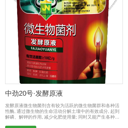
混播、基施、种肥同播均可，一般亩用量18-20公斤，作物
缺素严重且有死苗烂根现象及土壤板结且十传杂菌较多地
块，亩用量30-40公斤。◆具体用法用量请根据土壤及作物
情况，在专业农技人员正确指导下使用。注意事项：1.阴
凉干燥处存放，禁止暴晒和雨淋2.内含大量有益活菌，禁
止与杀菌剂或含铜物质混用3.施用本品时可与多种非强
酸、强碱农药混合施用
中劲20号·发酵原液
发酵原液微生物菌剂含有较为活跃的微生物菌群和各种活
性酶, 通过微生物的生命活动分解土壤中的有效成分, 起到
解磷、解钾的作用, 减少化肥使用量; 同时又能产生各种农
作物需要的植物激素、酸性物质以及维生素, 能不同程度地