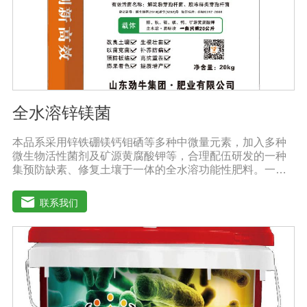
全水溶锌镁菌
本品系采用锌铁硼镁钙钼硒等多种中微量元素，加入多种
微生物活性菌剂及矿源黄腐酸钾等，合理配伍研发的一种
集预防缺素、修复土壤于一体的全水溶功能性肥料。一肥
多用，营养全面，被称为植物的“活营养”、土壤的“修复
剂”，配方科学，配比创新领先技术，多素合一，具有提苗
联系我们
快、生根猛、改良土壤，防病抗重茬之功效，使土壤暄松
透气，使作物生长旺盛，有效预防由土壤传播的植物病原
及植物缺素引起的黄叶、弱苗、僵苗、死苗烂根、死棵、
枯黄萎等病害，提高植物吸纳肥水的能力，降农残、提品
质、降低农业生产成本，从而达到增产增收的目的。适用
作物：本品登记作物:白菜。实践证明本品在蔬菜、果树、
瓜果、大田、中草药材、花卉、苗木、茶树等多种作物上
具有显著效果。用法用量：◆冲施、滴灌、撒施、机播、