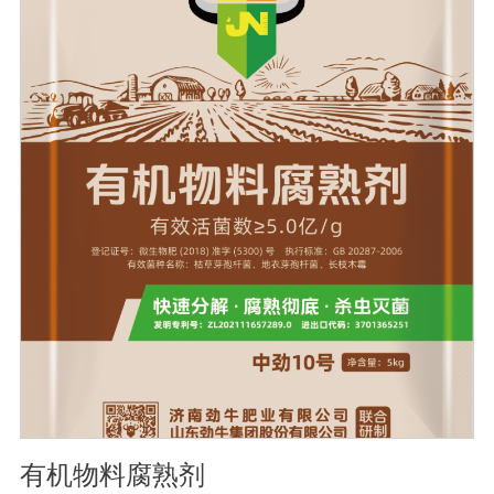
到促进植物生长的作用。●传导性强，生根护根，平衡土壤
微生物环境，形成有益菌屏障，提高作物的抗病性，苗齐
苗壮。●增强植物免疫能力，提高植物对高温、低温、干
旱、药害、盐害等逆境的抗逆能力。●营养丰富，促进植物
生长发育，叶片更加柔软浓绿、毛细根增多，预防早衰，
增产提质。【适用范围】玉米、小麦、果树、土豆、红
薯、辣椒、番茄、黄瓜丶韮菜、甘蓝等瓜果、蔬菜。【注
意事项】1.本品内含大量有益活菌，不可与杀菌剂混合使
用，用过农药 的喷雾器一定要认真清洗后在喷菌剂。2.本
品如与化肥混用，要现混现用。【贮 存】于阴凉干燥处保
存，避免阳光直射和雨淋【保 质 期】24个月【性 状】粉
剂【活 菌 数】≥10亿/克
有机物料腐熟剂