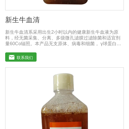
新生牛血清
新生牛血清系采用出生2小时以内的健康新生牛血液为原
料，经无菌采集、分离、多级微孔滤膜过滤除菌和适宜剂
量60Co辐照。本产品无支原体、病毒和细菌， γ球蛋白含
量低，血红蛋白含量低，内毒素小于5EU/ml，具有良好的
促进细胞增殖作用。适用于多种细胞株的培养、扩增及单
联系我们
克隆抗体的制备和疫苗的研制及生产。质量标准：符合
《中华人民共和国药典》2020版、《中华人民共和国兽药
典》2020版质量标准。规格：500ml/瓶、1000ml/瓶保
存：-15℃―-20℃有效期：5年注意事项：1、解冻：采用
逐步解冻法（ -20℃→2-8℃→ 室温），可减少沉淀的产生
使血清质量不会受到影响。