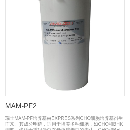
够在不同的培养环境中保持pH值,例如：暴露在空气中，或
在密闭容器中。昆虫细胞培养基的缓冲物为磷酸钠，并不
需要二氧化碳来保持pH值。昆虫细胞培养基不需添加酸碱
指示剂。因此添加了蛋白质水解产物的昆虫细胞培养基呈
黄色。渗透压昆虫细胞的渗透压与脊椎动物的渗透压相差
甚大，几乎为脊椎动物的两倍。因而昆虫细胞培养基的渗
透压为340-390mOsmol/kg，脊椎动物细胞培养基为290-
330 mOsmol/kg。谷氨酰胺和葡萄糖哺乳动物细胞培养过
程中过量代谢谷氨酰胺和葡萄糖会导致产生过量的铵盐和
乳酸盐，这些代谢产物的积累通常是受抑制的。
MAM-PF2
瑞士MAM-PF培养基由EXPRES系列CHO细胞培养基衍生
而来。其成分明确，适用于培养多种细胞，如CHO和BHK
细胞，也适于重组蛋白在悬浮培养中的表达。CHO和BHK