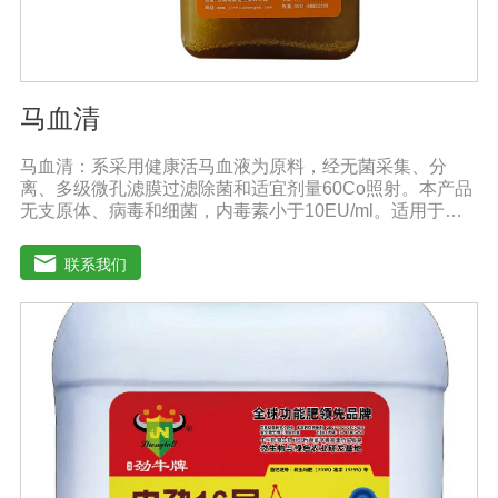
马血清
马血清：系采用健康活马血液为原料，经无菌采集、分
离、多级微孔滤膜过滤除菌和适宜剂量60Co照射。本产品
无支原体、病毒和细菌，内毒素小于10EU/ml。适用于多
种微生物的培养。质量标准：符合《中华人民共和国兽药
典》2020版质量标准。规格：500ml/瓶保
联系我们
存：-15℃―-20℃有效期：5年注意事项：解冻：采用逐
步解冻法（ -20℃→2-8℃→ 室温），可减少沉淀的产生使
血清质量不会受到影响。