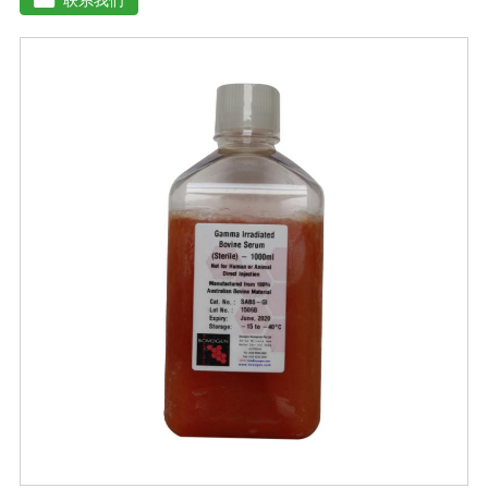
培养及单克隆抗体的制备和疫苗的研制及生产。质量标
准：符合《中华人民共和国药典》2020版、《中华人民共
和国兽药典》2020版质量标准。规格：250ml/瓶保
存：-15℃―-20℃有效期：5年注意事项：1、解冻：采用
逐步解冻法（ -20℃→2-8℃→ 室温），可减少沉淀的产生
使血清质量不会受到影响。2、在 0℃ ~ 4℃状态下存放过
久会影响促细胞生长效果。