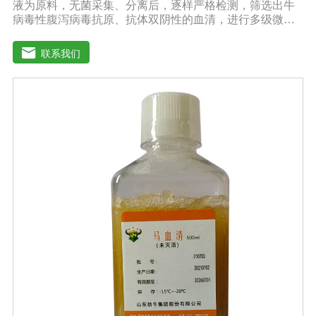
液为原料，无菌采集、分离后，逐样严格检测，筛选出牛
病毒性腹泻病毒抗原、抗体双阴性的血清，进行多级微孔
滤膜过滤除菌和适宜剂量60Co照射。本产品无支原体、病
毒和细菌， γ球蛋白含量低，血红蛋白含量低，内毒素小于
联系我们
5EU/ml，具有良好的促进细胞增殖作用。适用于多种细胞
株的培养、扩增及单克隆抗体的制备和疫苗（尤其是猪瘟
疫苗）的研制及生产。质量标准：符合《中华人民共和国
药典》2020版、《中华人民共和国兽药典》2020版质量标
准。规格：500ml/瓶保存：-15℃―-20℃有效期：5年注
意事项：解冻：采用逐步解冻法（ -20℃→2-8℃→ 室
温），可减少沉淀的产生使血清质量不会受到影响。