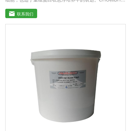
细胞是重组蛋白表达中应用广泛的两种细胞。MAM-PF系
列培养基不含L-谷氨酰胺以避免因L-谷氨酰胺降解和胺积累
联系我们
带来的不利影响。MAM-PF培养基可添加极少量的酚红或
不添加。无血清培养基比需添加血清的培养基高级，它有
助于表达产物的纯化和后续处理。多数市场上出售的无血
清培养基含有多种成分不明确蛋白和（或）蛋白水解产
物。因此成分完全明确的培养基和市场上其他添加血清的
培养基以及无血清培养基相比具有巨大的技术优势。从风
险控制的角度来看，不含动物蛋白的培养基也极受欢迎，
同时它还可以避免动物性原料短缺和不稳定带来的影响。
MAM-PF1、MAM-PF2、MAM-PF7d 和MAM-PF7e,MAM-
PF培养基不含动物性蛋白和多肽，无成分不明确的水解产
物。用户使用前需自行添加L-谷氨酰胺（0.6一8 mM）。
DMEM High GlouseDMEM培养基是使用BME改良培养
基，其氨基酸和维生素含量是BME培养的四倍。DMEM培
养基中含有非必需氨基酸和特定的必需微量元素，碳酸氢
钠的的浓度也提高了。标准配方DMEM培养基葡萄糖的含
量为1000 mg/L，高糖DMEM培养基葡萄糖的含量为4500
mg/L。DMEM早期是用来培养鼠胚胎细胞。