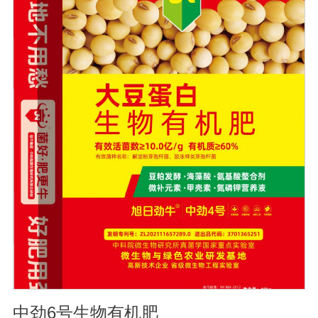
土壤板结，激发土壤活力，提供额外的天然植物生长和。
发达根系，增强吸收能力，提高作物和抵抗力。抑制土壤
中的线虫和植物根部病虫害，从根本上减少农药的使用。
促进植物生长发育，提高抗逆性。促进根系生长，果树开
花整齐，保花保果；落叶期晚，抗早春病害。防治早衰，
抗重建，抗倒伏，抗旱抗寒。根据作物肥料需求的特点，
每个时期都有不同的肥料需求，使作物在早期阶段不会出
现长期脱肥现象。适用范围：果树类：苹果、梨、红枣、
葡萄、桃、枸杞、蜜桔、柿子、石榴、猕猴桃、李子、龙
眼、荔枝、柑橘、青梅等瓜菜类：土豆、茄子、黄瓜、大
姜、大蒜、西瓜、甜瓜、冬瓜、辣椒、番茄、苦瓜、南
瓜、地瓜、西葫芦、麻山药等
中劲6号生物有机肥