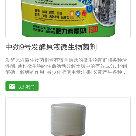
解决土壤重金属污染问题。
中劲9号发酵原液微生物菌剂
发酵原液微生物菌剂含有较为活跃的微生物菌群和各种活
性酶, 通过微生物的生命活动分解土壤中的有效成分, 起到
解磷、解钾的作用, 减少化肥使用量; 同时又能产生各种农
作物需要的植物激素、酸性物质以及维生素, 能不同程度地
刺激调节植物生长; 并且能产生抗生素、系统防卫酶等多种
联系我们
物质, 可以抑制细菌或真菌性病害或诱导系统抗性, 间接达
到促进植物生长的作用。【产品功能】1、改善土填养分疏
松土壤, 提高土壤通透性和保水保肥能力, 增加土壤有机质
防止板结, 有效解决因连工连作、重茬等原因造成的减产问
题。2、解磷解钾、提高化肥利用率有效菌能分解土壤中的
有机质, 减少氨肥的流失; 其中解钾解磷菌能将土壤中固化
的化学钾肥、化学磷肥分解转化为速效钾、速效磷。3、改
善作物品质使用菌剂后, 作物中的蛋白质、糖分、氮基酸、