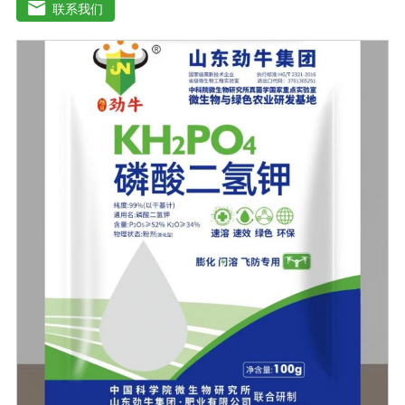
刺激调节植物生长; 并且能产生抗生素、系统防卫酶等多种
联系我们
物质, 可以抑制细菌或真菌性病害或诱导系统抗性, 间接达
到促进植物生长的作用。【产品功能】1、改善土填养分疏
松土壤, 提高土壤通透性和保水保肥能力, 增加土壤有机质
防止板结, 有效解决因连工连作、重茬等原因造成的减产问
题。2、解磷解钾、提高化肥利用率有效菌能分解土壤中的
有机质, 减少氨肥的流失; 其中解钾解磷菌能将土壤中固化
的化学钾肥、化学磷肥分解转化为速效钾、速效磷。3、改
善作物品质使用菌剂后, 作物中的蛋白质、糖分、氮基酸、
维生素等有益成分含量有所提高, 起到改善作物品质的作
用。4、增强作物的抗逆性能、提高产量分泌赤霉素、细胞
分裂素、生长素等活性物质, 刺激、调节、促进作物的生长
发育, 增强农作物的抗逆性能, 有利于农作物的增产5、预
防、抑制细菌、真菌性病害如:小麦根腐病、镰刀菌、姜腐
病、黄萎病、灰葡萄孢、香蕉与棉花等枯萎病。