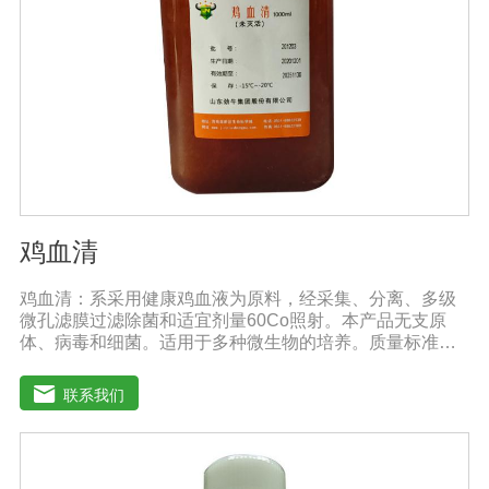
鸡血清
鸡血清：系采用健康鸡血液为原料，经采集、分离、多级
微孔滤膜过滤除菌和适宜剂量60Co照射。本产品无支原
体、病毒和细菌。适用于多种微生物的培养。质量标准：
符合《中华人民共和国兽药典》2020版质量标准。规格：
1000ml/瓶保存：-15℃―-20℃有效期：5年注意事项：解
联系我们
冻：采用逐步解冻法（ -20℃→2-8℃→ 室温），可减少沉
淀的产生使血清质量不会受到影响。