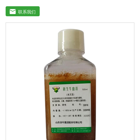
5EU/ml，具有良好的促进细胞增殖作用。适用于多种细胞
的培养。质量标准：符合《中华人民共和国兽药典》2020
联系我们
版质量标准。规格：100ml/瓶、250ml/瓶、500ml/瓶保
存：-15℃―-20℃有效期：5年注意事项：1、解冻：采用
逐步解冻法（ -20℃→2-8℃→ 室温），可减少沉淀的产生
使血清质量不会受到影响。