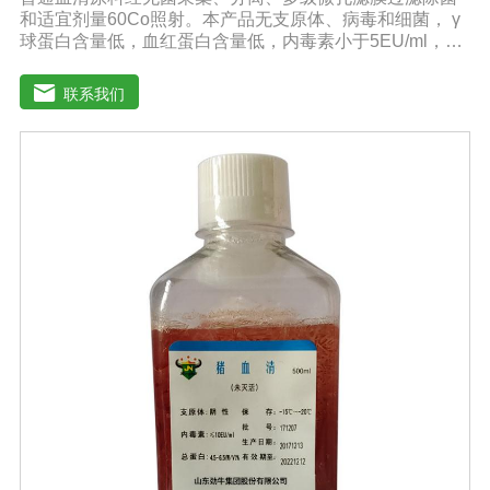
和适宜剂量60Co照射。本产品无支原体、病毒和细菌， γ
球蛋白含量低，血红蛋白含量低，内毒素小于5EU/ml，具
有良好的促进细胞增殖作用。适用于多种细胞株的培养、
扩增及单克隆抗体的制备和疫苗的研制及生产。质量标
联系我们
准：符合《中华人民共和国兽药典》2020版质量标准。规
格：500ml/瓶保存：-15℃―-20℃有效期：5年注意事
项：解冻：采用逐步解冻法（ -20℃→2-8℃→ 室温），可
减少沉淀的产生使血清质量不会受到影响。