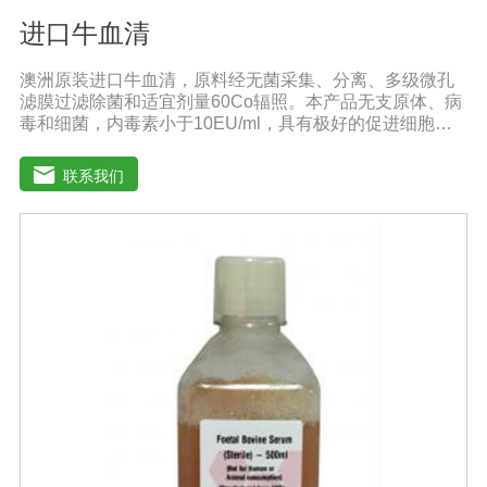
进口牛血清
澳洲原装进口牛血清，原料经无菌采集、分离、多级微孔
滤膜过滤除菌和适宜剂量60Co辐照。本产品无支原体、病
毒和细菌，内毒素小于10EU/ml，具有极好的促进细胞增
殖作用。适用于多种细胞株的培养、扩增和保藏、组织器
官的分离、培养及单克隆抗体的制备和疫苗的研制及生
联系我们
产。质量标准：符合《中华人民共和国兽药典》2020版、
欧洲药典、美国药典质量标准。规格：500ml/瓶保
存：-15℃―-20℃有效期：5年注意事项：解冻：采用逐
步解冻法（ -20℃→2-8℃→ 室温），可减少沉淀的产生使
血清质量不会受到影响。