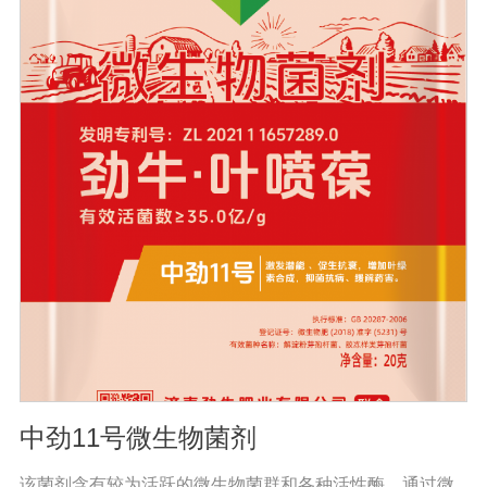
中的线虫和植物根部病虫害，从根本上减少农药的使用。
促进植物生长发育，提高抗逆性。促进根系生长，果树开
花整齐，保花保果；落叶期晚，抗早春病害。防治早衰，
抗重建，抗倒伏，抗旱抗寒。根据作物肥料需求的特点，
每个时期都有不同的肥料需求，使作物在早期阶段不会出
现长期脱肥现象。适用范围：果树类：苹果、梨、红枣、
葡萄、桃、枸杞、蜜桔、柿子、石榴、猕猴桃、李子、龙
眼、荔枝、柑橘、青梅等瓜菜类：土豆、茄子、黄瓜、大
姜、大蒜、西瓜、甜瓜、冬瓜、辣椒、番茄、苦瓜、南
瓜、地瓜、西葫芦、麻山药等
中劲11号微生物菌剂
该菌剂含有较为活跃的微生物菌群和各种活性酶，通过微