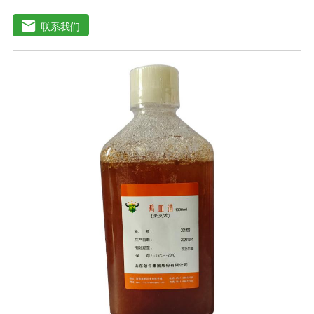
种微生物的培养。质量标准：符合《中华人民共和国兽药
典》2020版质量标准。规格：500ml/瓶保
联系我们
存：-15℃―-20℃有效期：5年注意事项：解冻：采用逐
步解冻法（ -20℃→2-8℃→ 室温），可减少沉淀的产生使
血清质量不会受到影响。