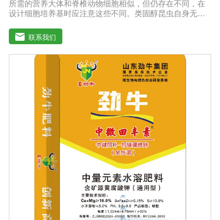
所需的营养大体和脊椎动物细胞相似，但仍存在不同，在
设计细胞培养基时应注意这些不同。类固醇昆虫自身无法
合成类固醇，培养基应提供昆虫细胞膜和蜕皮激素的合成
前体。氨基酸昆虫血液中氨基酸含量很高，培养基中氨基
联系我们
酸含量也应较高。有机酸昆虫血液中游离有机酸的含量通
常较高，例如：柠檬酸、琥珀酸、草酸和苹果酸等。每只
昆虫体内游离有机酸含量为0.1-30毫摩尔。pH值、缓冲物
和酸碱指示剂昆虫组织液偏酸性，其值为6.2-6.9，因此昆
虫细胞培养基的pH值应在6.2-6.5之间。而大多数哺乳动物
细胞培养基的pH值在7.1-7.6之间。SF4 Baculo Express能
够在不同的培养环境中保持pH值,例如：暴露在空气中，或
在密闭容器中。昆虫细胞培养基的缓冲物为磷酸钠，并不
需要二氧化碳来保持pH值。昆虫细胞培养基不需添加酸碱
指示剂。因此添加了蛋白质水解产物的昆虫细胞培养基呈
黄色。渗透压昆虫细胞的渗透压与脊椎动物的渗透压相差
甚大，几乎为脊椎动物的两倍。因而昆虫细胞培养基的渗
透压为340-390mOsmol/kg，脊椎动物细胞培养基为290-
330 mOsmol/kg。谷氨酰胺和葡萄糖哺乳动物细胞培养过
程中过量代谢谷氨酰胺和葡萄糖会导致产生过量的铵盐和
乳酸盐，这些代谢产物的积累通常是受抑制的。