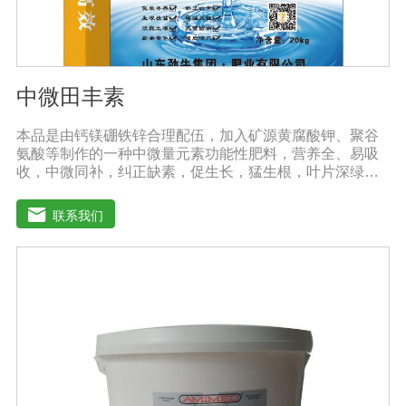
中微田丰素
本品是由钙镁硼铁锌合理配伍，加入矿源黄腐酸钾、聚谷
氨酸等制作的一种中微量元素功能性肥料，营养全、易吸
收，中微同补，纠正缺素，促生长，猛生根，叶片深绿，
生长旺盛，促进花芽分化，保花保果，鼓粒膨果，满足作
物种个生长阶段的营养需求，预防作物因缺素引起的多种
联系我们
病害，营养全面，肥效持久，改善作物品质，增产幅度大
大提高。适应作物：各种粮、棉、油等大田作物，瓜果蔬
菜、根茎作物、花卉、园林及各种经济作物等。用法用
量：冲施、滴灌、撒施、机播、混播、基施均可，一般亩
用量18-20公斤，作物缺素严重且有死苗烂根现象等地块，
亩用量30-40公斤。注意事项：◆施肥时请注意种肥隔离，
勿与根系直接接触。◆存放在阴凉干燥处保存。◆长时间
存放可能产生板结现象，不影响产品效果。