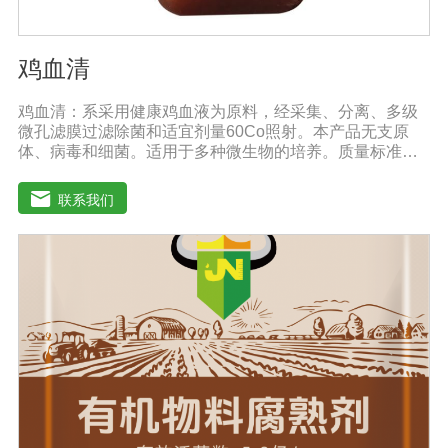
鸡血清
鸡血清：系采用健康鸡血液为原料，经采集、分离、多级
微孔滤膜过滤除菌和适宜剂量60Co照射。本产品无支原
体、病毒和细菌。适用于多种微生物的培养。质量标准：
符合《中华人民共和国兽药典》2020版质量标准。规格：
1000ml/瓶保存：-15℃―-20℃有效期：5年注意事项：解
联系我们
冻：采用逐步解冻法（ -20℃→2-8℃→ 室温），可减少沉
淀的产生使血清质量不会受到影响。