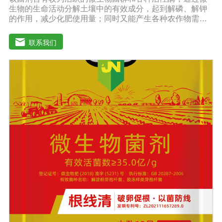
生物的生命活动分解土壤中的有效成分，起到解磷、解钾
的作用，减少化肥使用量；同时又能产生各种农作物需要
的植物激素、酸性物质以及维生素，能不同程度地刺激调
节植物生长;并且能产生抗生素、系统防卫酶等多种物质，
联系我们
可以抑制细菌或真菌性病害或诱导系统抗性，间接达到促
进植物生长的作用。【产品功能】1、改善土壤养分：疏松
土壤，提高土壤通透性和保水保肥能力，增加土壤有机
质，防止板结，有效解决因连工连作，重茬等原因造成的
减产问题。2、解磷解钾、提高化肥利用率：有效菌能分解
土壤中的有机质，减少氮肥的流失;其中解钾解磷菌能将土
壤中固化的化学钾肥、化学磷肥分解转化为速效钾、速效
磷。3、改善作物品质：使用菌剂后，作物中的蛋白质、糖
分、氨基酸、维生素等有益成分含量有所提高，起到改善
作物品质的作用。4、增强作物的抗逆性能、提高产量：分
泌赤霉素、细胞分裂素、生长素等活性物质，刺激、调
节、促进作物的生长发育，增强农作物的抗逆性能，有利
于农作物的增产【用法用量】拌种：在干种(含包衣种子)或
催芽种子上撒上少许水，均匀湿润种子后，将本品撒在种
子上拌匀，晾千后播种。用量：粮食类用20g本品拌2斤，
稻种或4斤，玉米种、大豆种或15斤小麦种，花生种用20g
本品拌20-40斤种子，瓜菜类用20g本品拌3公斤种子。可
有效提高种子出芽率，减少苗期病害的发生。