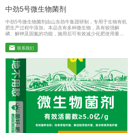
中劲5号微生物菌剂
中劲5号微生物菌剂由山东劲牛集团研制，专用于生物有机
肥生产过程中添加。本品含有多种微生物，具有较强解
磷、解钾及固氮的功能，施用后可有效减少化肥使用量；
同时又能产生多种农作物需要的植物激素、酸性物质以及
维生素，能不同程度地刺激根系生长，促进营养和水分吸
联系我们
收；并且能产生铁载体、抗生素、系统防卫酶等多种物
质，可以抑制细菌、真菌性病害、诱导系统抗性，具有显
著的防病、抗重茬的效果。【产品功能】1.抑制植物病原
真菌的生长，提高植物对枯萎病、黄萎病、根腐病等土传
病害的抗病力；2.分泌促进生长的代谢产物，促进根系生
长；3.产生分解不溶性磷酸盐、硅酸盐和含钾矿物的代谢
产物，促进植物对磷、钾、硅等营养元素的利用；【适用
范围】适宜添加本品的有机肥原料包括：畜禽粪便、城市
有机废弃物、糠壳、饼粕、作物秸杆、产品加工废弃料
（蔗糖泥、果渣、茶渣、蘑菇渣、酒糟）【注意事项】 1.
本品内含大量有益活菌，不可与杀菌剂混合使用，用过农
药 的喷雾器一定要认真清洗后在喷菌剂。 2.本品如与化肥
混用，要现混现用。【贮 存】于阴凉干燥处保存，避免
阳光直射和雨淋【保 质 期】24个月