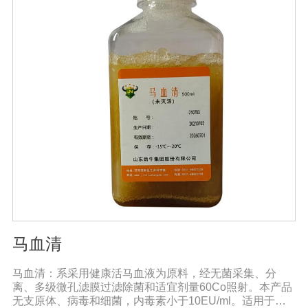
当微生物菌肥的数量和强度合适时，微生物菌肥可以发挥
正常作用。只有在适当的外部条件下，微生物菌肥才能发
挥正常作用。菌株繁殖较大，新陈代谢产生有利于植物生
长的元素，从而提高土壤肥力。空气中的氮可以部分利
用，通过有益细菌的生长代谢产生相应的酶和酸，分解土
壤中不溶性的磷和钾肥，成为植物可以吸收的磷和钾肥，
可以大大提高作物对肥料的利用率。在释放磷和钾的同
时，它还可以促进土壤中微量元素的释放和作物的利用，
同时，有益的细菌可以代谢多种植物所需的物质，如小分
子氨基酸、生长刺激物、维生素等。
马血清
马血清：系采用健康活马血液为原料，经无菌采集、分
离、多级微孔滤膜过滤除菌和适宜剂量60Co照射。本产品
无支原体、病毒和细菌，内毒素小于10EU/ml。适用于多