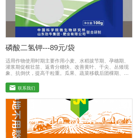
解决土壤重金属污染问题。
磷酸二氢钾---89元/袋
适用作物使用时期主要作用小麦、水稻拔节期、孕穗期、
灌浆期促根壮苗、返青分穗快、改善黄叶、干尖、丛矮现
象、抗倒伏，提高干粒重。瓜果、蔬菜移载后团棵期、开
花期、果实膨大期叶肥叶厚、保花保果，防止茎叶黄化老
化，改善品质，增产增收，提高商品率。花生、大豆、芝
联系我们
麻苗期、盛花期、膨果期黄叶变绿、花多荚多，抗重茬，
防水渍。果树类(苹果、葡萄、香蕉、柑橘、梨等)花前20
天、生长期、膨大期促进花芽分化，保花保果、着色好，
果型美观，增加果实甜度，膨大早熟，提高商品性。玉米
4-5叶期、抽穗扬花期灌浆期植株粗壮，抗旱抗倒，提高籽
粒重，减少秃顶穗，预防粗缩病，解除除草剂药害。烟草
苗期、移栽期、展叶期促苗壮苗、叶片增大增厚，提高品
质，提早成熟，增产显著。棉花移栽后定苗期、现蕾期、