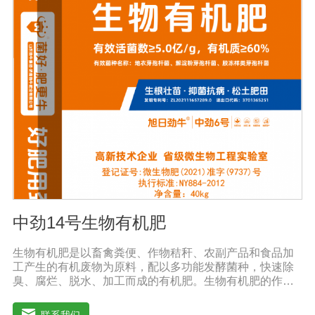
结铃期防落花落蕾落铃、提高单株结铃率。减少烂根、黑
根、烂铃、僵褪等不良现象，防早衰。使用方法与使用
量:1、喷施:本品稀释800-1000倍液，叶片正反面均匀喷
雾，全生育期可喷施3-4次，每次间隔期10-15天;2、灌根:
本品稀释2000-3000倍液适量灌根;3、冲施或滴灌:每亩每
次用本品2-3公斤兑水溶解后随水冲施或滴灌。注意事
项:1、本品可与中酸性农药混用，并增加药效。2、宜在上
午9点之前或下午4点以后喷施，喷后4小时内遇雨水应补
喷。3、储存于阴凉干燥通风处。
中劲14号生物有机肥
生物有机肥是以畜禽粪便、作物秸秆、农副产品和食品加
工产生的有机废物为原料，配以多功能发酵菌种，快速除
臭、腐烂、脱水、加工而成的有机肥。生物有机肥的作
用：(1)提高作物产量，提高作物质量。生物有机肥营养释
放缓慢，氮以铵离子或氨基酸的形式供应植物，进入植物
联系我们