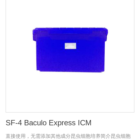
等, 升温后2-3天, 臭味大幅减低。3、发酵周期短15-20天即
可达到基本腐熟状态。4、发酵过程高温(60℃-70℃)持久
能杀灭发酵物中的病菌、虫卵、杂草种子。5、堆肥总养分
损失少, 腐殖质含量高, 钾元素含量增高明显。【用法用
量】 本品1公斤可发酵2-3吨物料。使用时先将发酵剂与稻
糠或玉米面或者干的发酵物料湿均匀, 后掺入发酵物中, 混
匀, 堆成堆(夏天堆高控制在0. 6-1米之间, 冬季0. 8-1. 6米之
间, 并用薄膜或草帘覆盖, 待内部温度升到25℃时, 将覆盖
物揭开)。待温度升到45℃(冬季温度升到55C)以上 时开始
一次翻堆, 以后每当堆温达到60℃以上时需进行翘堆, 15-
20天即可达到基本腐熟状态。
SF-4 Baculo Express ICM
直接使用，无需添加其他成分昆虫细胞培养简介昆虫细胞