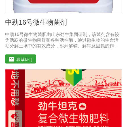
中劲16号微生物菌剂
中劲16号微生物菌肥由山东劲牛集团研制，该菌剂含有较
为活跃的微生物菌群和各种活性酶，通过微生物的生命活
动分解土壤中的有效成分，起到解磷、解钾及固氮的作
用，减少化肥使用量；同时又能产生各种农作物需要的植
物激素、酸性物质以及维生素，能不同程度地刺激调节植
联系我们
物生长；并且能产生铁载体、抗生素、系统防卫酶等多种
物质，可以抑制细菌或真菌性病害或诱导系统抗性间接达
到促进植物生长的作用。●传导性强，生根护根，平衡土壤
微生物环境，形成有益菌屏障，提高作物的抗病性，苗齐
苗壮。●增强植物免疫能力，提高植物对高温、低温、干
旱、药害、盐害等逆境的抗逆能力。●营养丰富，促进植物
生长发育，叶片更加柔软浓绿、毛细根增多，预防早衰，
增产提质。【适用范围】玉米、小麦、果树、土豆、红
薯、辣椒、番茄、黄瓜丶韮菜、甘蓝等瓜果、蔬菜。【注
意事项】1.本品内含大量有益活菌，不可与杀菌剂混合使
用，用过农药 的喷雾器一定要认真清洗后在喷菌剂。2.本
品如与化肥混用，要现混现用。【贮 存】于阴凉干燥处保