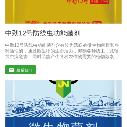
中劲12号防线虫功能菌剂
中劲12号防线虫功能菌剂含有较为活跃的微生物菌群和各
种活性酶，通过微生物的生命活力，抑制各种线虫，减轻
线虫病危害；同时又能产生各种农作物需要的植物激素、
酸性物质以及维生素，能不同程度的刺激调节植物生长；
并且能产生抗生素，系统防伪酶等多种物质，间接达到促
联系我们
进植物生长。【产品功能】 1、本产品利用微生物自身的
寄生作用，并释放出对线虫、细菌、真菌等具有杀灭作用
的化学物质，再辅助特殊增效剂，能快速、高效杀灭线虫
和作物真菌、细菌病害。不仅有效地预防和控制多种作物
根结线虫、胞囊线虫、茎线虫等线虫病的危害。2、抑制各
种线虫，减轻线虫病危害；3、改善作物根部微生态环境，
活化土壤，促进植株正常生长；4、激活根部受损细胞，快
速恢复根系生理机能，预防根系因线虫的危害导致的烂
根。