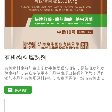
有机物料腐熟剂
有机物料腐熟剂由山东劲牛集团联合研制，是新研发的发
酵腐熟剂，在众多使用本产品中表现出超强的优势！适宜
添加本品的有机肥原料包括：畜禽类粪便、城市有机废弃
物、糠壳、饼粕、污泥、农林废弃物、以及谷壳、产品加
工废弃料（蔗糖泥、果渣、茶渣、蘑菇渣、酒糟、中草药
联系我们
残渣、糠醛渣、农作物秸杆等）。【功效特点】1、本产品
适应性广，升温速度快，分解能力强，除臭效果彻底。2、
起温快在温度0℃以上时, 2天温度可升至60℃以上。可充
分分解畜禽类粪便中产生臭味的有机硫化物、有机氨化物