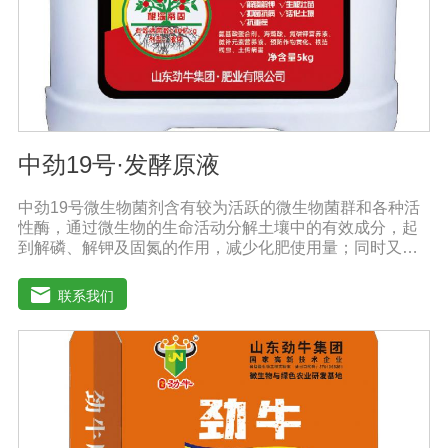
≥50g/L注意事项：阴凉干燥处存放，禁止暴晒和雨淋。内
含大量有益活菌，禁止与杀菌剂或含铜物质混用。
中劲19号·发酵原液
中劲19号微生物菌剂含有较为活跃的微生物菌群和各种活
性酶，通过微生物的生命活动分解土壤中的有效成分，起
到解磷、解钾及固氮的作用，减少化肥使用量；同时又能
产生各种农作物需要的植物激素、酸性物质以及维生素，
能不同程度地刺激调节植物生长；并且能产生铁载体、抗
联系我们
生素、系统防卫酶等多种物质，可以抑制细菌或真菌性病
害或诱导系统抗性间接达到促进植物生长的作用。