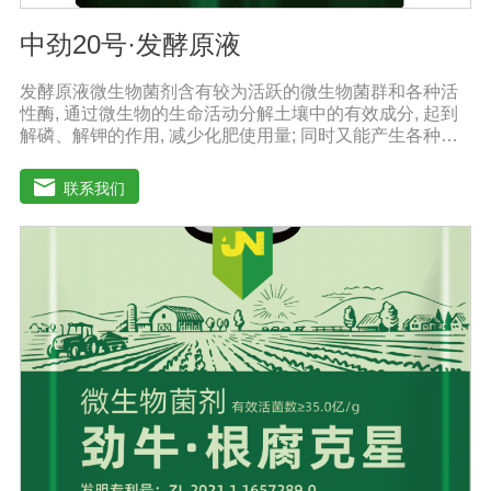
中劲20号·发酵原液
发酵原液微生物菌剂含有较为活跃的微生物菌群和各种活
性酶, 通过微生物的生命活动分解土壤中的有效成分, 起到
解磷、解钾的作用, 减少化肥使用量; 同时又能产生各种农
作物需要的植物激素、酸性物质以及维生素, 能不同程度地
刺激调节植物生长; 并且能产生抗生素、系统防卫酶等多种
联系我们
物质, 可以抑制细菌或真菌性病害或诱导系统抗性, 间接达
到促进植物生长的作用。【产品功能】1、改善土填养分疏
松土壤, 提高土壤通透性和保水保肥能力, 增加土壤有机质
防止板结, 有效解决因连工连作、重茬等原因造成的减产问
题。2、解磷解钾、提高化肥利用率有效菌能分解土壤中的
有机质, 减少氨肥的流失; 其中解钾解磷菌能将土壤中固化
的化学钾肥、化学磷肥分解转化为速效钾、速效磷。3、改
善作物品质使用菌剂后, 作物中的蛋白质、糖分、氮基酸、
维生素等有益成分含量有所提高, 起到改善作物品质的作
用。4、增强作物的抗逆性能、提高产量分泌赤霉素、细胞
分裂素、生长素等活性物质, 刺激、调节、促进作物的生长
发育, 增强农作物的抗逆性能, 有利于农作物的增产5、预
防、抑制细菌、真菌性病害如:小麦根腐病、镰刀菌、姜腐
病、黄萎病、灰葡萄孢、香蕉与棉花等枯萎病。