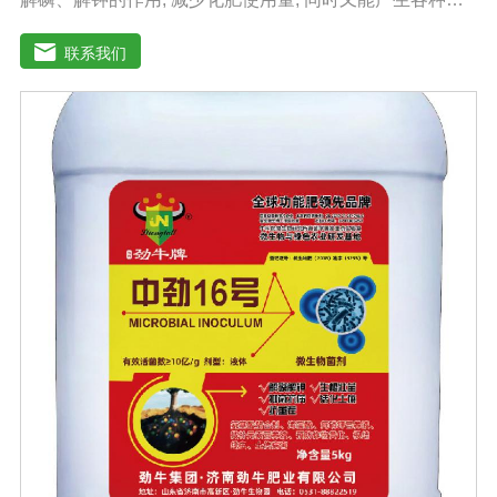
作物需要的植物激素、酸性物质以及维生素, 能不同程度地
刺激调节植物生长; 并且能产生抗生素、系统防卫酶等多种
联系我们
物质, 可以抑制细菌或真菌性病害或诱导系统抗性, 间接达
到促进植物生长的作用。【产品功能】1、改善土填养分疏
松土壤, 提高土壤通透性和保水保肥能力, 增加土壤有机质
防止板结, 有效解决因连工连作、重茬等原因造成的减产问
题。2、解磷解钾、提高化肥利用率有效菌能分解土壤中的
有机质, 减少氨肥的流失; 其中解钾解磷菌能将土壤中固化
的化学钾肥、化学磷肥分解转化为速效钾、速效磷。3、改
善作物品质使用菌剂后, 作物中的蛋白质、糖分、氮基酸、
维生素等有益成分含量有所提高, 起到改善作物品质的作
用。4、增强作物的抗逆性能、提高产量分泌赤霉素、细胞
分裂素、生长素等活性物质, 刺激、调节、促进作物的生长
发育, 增强农作物的抗逆性能, 有利于农作物的增产5、预
防、抑制细菌、真菌性病害如:小麦根腐病、镰刀菌、姜腐
病、黄萎病、灰葡萄孢、香蕉与棉花等枯萎病。