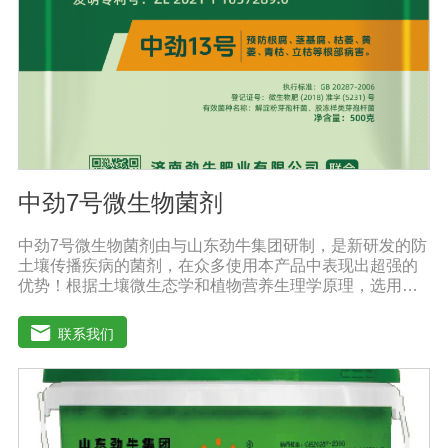
中劲7号微生物菌剂
中劲7号微生物菌剂由与山东劲牛集团研制，是新研发的防
土壤传播疾病的菌剂，在众多使用本产品中表现出超强的
优势！根据土壤微生态学和植物营养生理学原理，选用有
效的菌群等高效菌株，采用现代微生物发酵技术加工制备
而成的农用生物制剂。它利用微生物自身的寄生作用，并
联系我们
释放出对土壤传播疾病和植物疾病、对细菌、真菌等具有
杀灭作用的化学物质，再辅助特殊增效剂，能快速、高效
抑制作物真菌、细菌病害。不仅有效地预防和控制多种作
物疾病的危害，还具有预防根腐病、枯萎病、锈枯病、黄
萎病、立枯病等多种病害功效，等土传病害的抗病力；从
而有效地解决由土传病害引起的作物根部病害及蔬菜苗期