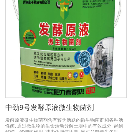
病害。同时还有提高作物免疫力和抗逆性，促进作物生
长，改善品质，促进生长的代谢产物，促进根系生长，产
生分解不溶性磷酸盐、硅酸盐和含钾矿物的代谢产物，促
进植物对磷、钾、硅等营养元素的利用；增产30%-50%；
提早成熟，最终达到增产增收的目的。且持效期较长，对
环境友好，对生态没有破坏性，符合我国农业可持续发展
的要求，是生产绿色食品作物的首选产品。
中劲9号发酵原液微生物菌剂
发酵原液微生物菌剂含有较为活跃的微生物菌群和各种活
性酶, 通过微生物的生命活动分解土壤中的有效成分, 起到
解磷、解钾的作用, 减少化肥使用量; 同时又能产生各种农