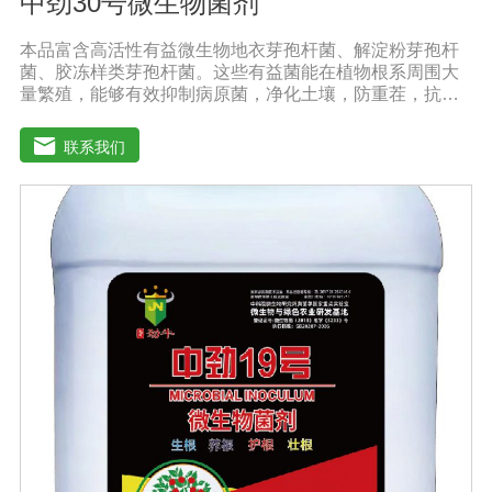
中劲30号微生物菌剂
本品富含高活性有益微生物地衣芽孢杆菌、解淀粉芽孢杆
菌、胶冻样类芽孢杆菌。这些有益菌能在植物根系周围大
量繁殖，能够有效抑制病原菌，净化土壤，防重茬，抗病
害。功能特点：◆抑菌防病、提质增产：内含复合高效微
生物菌群，防止作物生理性病害的发生，促生根、吸收
联系我们
快，促使作物快速生新根，提高叶绿素含量，增加叶片干
物质积累及果蔬中糖分和VC含量，提高产量、改善品质。
◆螯合养分、高效吸收：采用高纯度螯合态可溶性原料，
海藻中特有的海藻多糖、藻肮酸、高度饱和脂肪酸，可刺
激植物体内非特异活性因子的产生和调节内源素的平衡，
改善土壤酸化、板结。◆调控生长、转色膨果：激活植物
细胞活性，打破休眠障碍，促进花芽分化，增加雌花数
量，调控果柄离层细胞结构，提高授粉质量，提高坐果
率，促进果实膨大，上色快而均匀，果形端正。适宜作
物：本品登记作物:番茄。实践证明本产品在蔬菜、果树、
瓜果、大田、中草药材、花卉、苗木、茶树等多种作物上
具有显著效果。用法用量：冲施、滴灌：苗期亩用量5-10
公斤，膨果、转色期亩用量10-20公斤。灌根：稀释300-
800倍灌根，◆具体用法用量请根据土壤及作物情况，在专
业农技人员正确指导下使用。产品技术指标：有效活菌数
≥2亿/mLN+P205+K20≥240g/L多肽蛋白>30g/L有机质