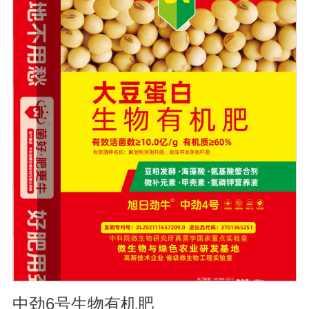
促进植物生长的作用。既能适用于各种粮食作物及蔬菜的
种植，又能适用于果树等经济作物的栽培。【适用范围】
玉米、小麦、果树、土豆、红薯、辣椒、番茄、黄瓜丶韮
菜、甘蓝等瓜果、蔬菜。【注意事项】1.本品内含大量有
益活菌，不可与杀菌剂混合使用，用过农药 的喷雾器一定
要认真清洗后在喷菌剂。2.本品如与化肥混用，要现混现
用。【贮 存】于阴凉干燥处保存，避免阳光直射和雨淋
【保 质 期】24个月【性 状】粉剂【活 菌 数】≥200亿/克
中劲6号生物有机肥