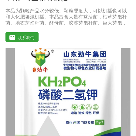
本品为颗粒产品水分较低、颗粒硬度大，可以机播也可以
和大化肥掺混机播。本品富含大量有益活菌，枯草芽孢杆
菌、地衣芽孢杆菌、酵母菌、胶冻芽孢杆菌、巨大芽孢杆
菌、解淀粉芽孢杆菌等复合配伍，有益菌大量繁殖快速释
放大量养分，增强土壤肥力，能激活土壤养分，使土壤中
联系我们
氮磷钾、中微量元素利用率达到大化，土壤肥力大幅度提
高。【中劲6号微生物菌剂产品功能】 以菌克菌，有益菌
群有效的抑制病原菌的生长，有效缓解根腐、黄化、枯
萎、烂根、根肿、早衰等现象，防止其它土传病害及重茬
的发生。 1、改善土壤养分微生物菌剂能够增强土壤团粒
结构，疏松土壤，提高土壤通透性和保水保肥能力，增加
土壤有机质，调节土壤PH值，活化土壤中的潜在养分，改
善土壤中养分的供应情况，有效解决因连工连作，重茬等
原因造成的减产问题。针对长期使用鸡粪造成的有机酸毒
害，烧根烧菌，病菌虫卵危害，酸碱不平衡等现状采用高
端生物技术精制而成，破除土壤板结，恢复土壤活力、保
肥保水、生物护根、强健植株、保花保果、促进花芽形
成，提高坐果率。 2、解决土壤重金属污染问题微生物菌
剂中的各种菌能有效的对土壤中的重金属进行溶解、氧化
还原及降解作用。重金属可与土壤有机质形成稳定的络合
物，对重金属在土壤中的化学行为产生深刻的影响，有效