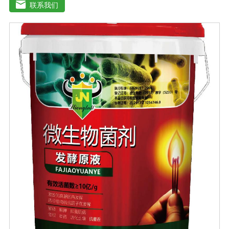
剂”，配方科学，配比创新领先技术，多素合一，具有提苗
联系我们
快、生根猛、改良土壤，防病抗重茬之功效，使土壤暄松
透气，使作物生长旺盛，有效预防由土壤传播的植物病原
及植物缺素引起的黄叶、弱苗、僵苗、死苗烂根、死棵、
枯黄萎等病害，提高植物吸纳肥水的能力，降农残、提品
质、降低农业生产成本，从而达到增产增收的目的。适用
作物：本品登记作物:白菜。实践证明本品在蔬菜、果树、
瓜果、大田、中草药材、花卉、苗木、茶树等多种作物上
具有显著效果。用法用量：◆冲施、滴灌、撒施、机播、
混播、基施、种肥同播均可，一般亩用量18-20公斤，作物
缺素严重且有死苗烂根现象及土壤板结且十传杂菌较多地
块，亩用量30-40公斤。◆具体用法用量请根据土壤及作物
情况，在专业农技人员正确指导下使用。注意事项：1.阴
凉干燥处存放，禁止暴晒和雨淋2.内含大量有益活菌，禁
止与杀菌剂或含铜物质混用3.施用本品时可与多种非强
酸、强碱农药混合施用