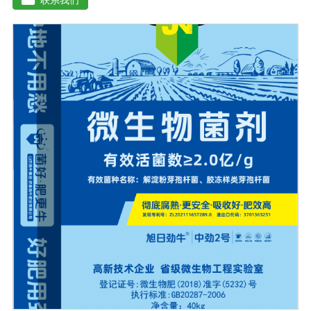
细胞不需要消耗大量能量，直接参与植物细胞物质的合
成，因此，使用生物有机肥后，植物生长快，积累成分和
干物质，农产品质量好。(2)提高土壤肥力，改善土壤理化
性质。生物有机肥的使用不仅可以补充消耗的有机肥，还
可以不断提高土壤有机质的含量。微生物分解后，有机质
可缩合成新的腐殖质，与土壤中的其他物质结合，形成有
机无机复合体，促进土壤中微粒结构的形成，协调水、
肥、气、热的矛盾，改善土壤结构，疏松土壤，提高耕作
能力。(3)调整微生物区系，改善土壤微生态系统。腐烂的
有机肥含有酵母、乳酸菌、纤维素分解菌和其他有益微生
物，生物有机肥还含有固氮、硅酸盐、溶磷、光合细菌和
假单胞细菌，这些微生物除了产生大量活性物质外，还具
有固氮、溶磷、钾，有些还具有抑制植物根病原体的能
力，有些有能力改善土壤微生态环境。此外，生物有机肥
施入土壤后，可以调节土壤中微生物的区域组成，有利于
改变土壤中微生态系统的结构。(4)激活不溶化合物，提高
土壤供养能力。生物有机肥含有固氮微生物，可以通过固
氮酶的作用将空气中的氮还原为可被作物吸收利用的成
分，是作物提供氮营养的重要途径。