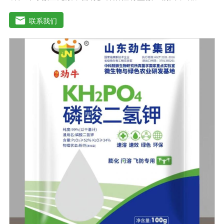
壤有机质，加速有机质降解转化为作物吸收的营养物质，
大大提高土壤肥力，减少化肥用量。增产效果明显：根据
联系我们
作物的不同，高达20%-60%。提高作物和农产品质量，增
加农民收入。重建健康土壤，改善作物抵抗病虫害。改善
土壤板结，激发土壤活力，提供额外的天然植物生长和。
发达根系，增强吸收能力，提高作物和抵抗力。抑制土壤
中的线虫和植物根部病虫害，从根本上减少农药的使用。
促进植物生长发育，提高抗逆性。促进根系生长，果树开
花整齐，保花保果；落叶期晚，抗早春病害。防治早衰，
抗重建，抗倒伏，抗旱抗寒。根据作物肥料需求的特点，
每个时期都有不同的肥料需求，使作物在早期阶段不会出
现长期脱肥现象。适用范围：果树类：苹果、梨、红枣、
葡萄、桃、枸杞、蜜桔、柿子、石榴、猕猴桃、李子、龙
眼、荔枝、柑橘、青梅等瓜菜类：土豆、茄子、黄瓜、大
姜、大蒜、西瓜、甜瓜、冬瓜、辣椒、番茄、苦瓜、南
瓜、地瓜、西葫芦、麻山药等