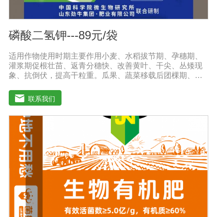
磷酸二氢钾---89元/袋
适用作物使用时期主要作用小麦、水稻拔节期、孕穗期、
灌浆期促根壮苗、返青分穗快、改善黄叶、干尖、丛矮现
象、抗倒伏，提高干粒重。瓜果、蔬菜移载后团棵期、开
花期、果实膨大期叶肥叶厚、保花保果，防止茎叶黄化老
化，改善品质，增产增收，提高商品率。花生、大豆、芝
联系我们
麻苗期、盛花期、膨果期黄叶变绿、花多荚多，抗重茬，
防水渍。果树类(苹果、葡萄、香蕉、柑橘、梨等)花前20
天、生长期、膨大期促进花芽分化，保花保果、着色好，
果型美观，增加果实甜度，膨大早熟，提高商品性。玉米
4-5叶期、抽穗扬花期灌浆期植株粗壮，抗旱抗倒，提高籽
粒重，减少秃顶穗，预防粗缩病，解除除草剂药害。烟草
苗期、移栽期、展叶期促苗壮苗、叶片增大增厚，提高品
质，提早成熟，增产显著。棉花移栽后定苗期、现蕾期、
结铃期防落花落蕾落铃、提高单株结铃率。减少烂根、黑
根、烂铃、僵褪等不良现象，防早衰。使用方法与使用
量:1、喷施:本品稀释800-1000倍液，叶片正反面均匀喷
雾，全生育期可喷施3-4次，每次间隔期10-15天;2、灌根: