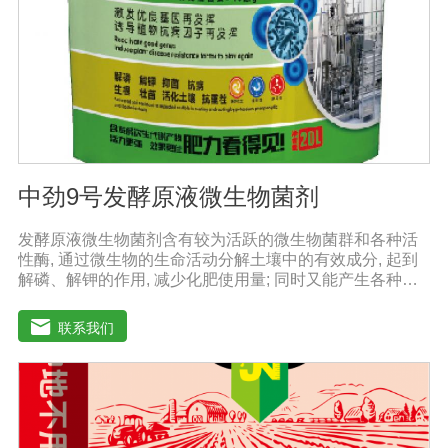
程中过量代谢谷氨酰胺和葡萄糖会导致产生过量的铵盐和
乳酸盐，这些代谢产物的积累通常是受抑制的。
中劲9号发酵原液微生物菌剂
发酵原液微生物菌剂含有较为活跃的微生物菌群和各种活
性酶, 通过微生物的生命活动分解土壤中的有效成分, 起到
解磷、解钾的作用, 减少化肥使用量; 同时又能产生各种农
作物需要的植物激素、酸性物质以及维生素, 能不同程度地
刺激调节植物生长; 并且能产生抗生素、系统防卫酶等多种
联系我们
物质, 可以抑制细菌或真菌性病害或诱导系统抗性, 间接达
到促进植物生长的作用。【产品功能】1、改善土填养分疏
松土壤, 提高土壤通透性和保水保肥能力, 增加土壤有机质
防止板结, 有效解决因连工连作、重茬等原因造成的减产问
题。2、解磷解钾、提高化肥利用率有效菌能分解土壤中的
有机质, 减少氨肥的流失; 其中解钾解磷菌能将土壤中固化