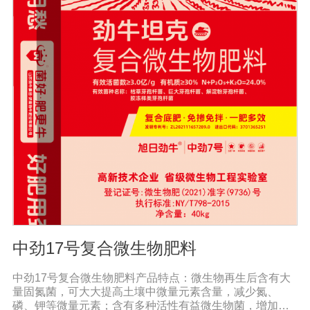
的化学钾肥、化学磷肥分解转化为速效钾、速效磷。3、改
善作物品质使用菌剂后, 作物中的蛋白质、糖分、氮基酸、
维生素等有益成分含量有所提高, 起到改善作物品质的作
用。4、增强作物的抗逆性能、提高产量分泌赤霉素、细胞
分裂素、生长素等活性物质, 刺激、调节、促进作物的生长
发育, 增强农作物的抗逆性能, 有利于农作物的增产5、预
防、抑制细菌、真菌性病害如:小麦根腐病、镰刀菌、姜腐
病、黄萎病、灰葡萄孢、香蕉与棉花等枯萎病。
中劲17号复合微生物肥料
中劲17号复合微生物肥料产品特点：微生物再生后含有大
量固氮菌，可大大提高土壤中微量元素含量，减少氮、
磷、钾等微量元素；含有多种活性有益微生物菌，增加土