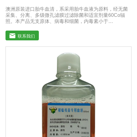
澳洲原装进口胎牛血清，系采用胎牛血液为原料，经无菌
采集、分离、多级微孔滤膜过滤除菌和适宜剂量60Co辐
照。本产品无支原体、病毒和细菌，内毒素小于
10EU/ml，具有很好好的促进细胞增殖作用。适用于娇贵
细胞及多种细胞株的培养、扩增和保藏、组织器官的分
联系我们
离、培养及单克隆抗体的制备和疫苗的研制及生产。质量
标准：符合《中华人民共和国药典》2020版、符合《中华
人民共和国兽药典》2020版、欧洲药典、美国药典质量标
准。规格：500ml/瓶保存：-15℃―-20℃有效期：5年注
意事项：解冻：采用逐步解冻法（ -20℃→2-8℃→ 室
温），可减少沉淀的产生使血清质量不会受到影响。