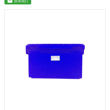
联系我们
病害，营养全面，肥效持久，改善作物品质，增产幅度大
大提高。适应作物：各种粮、棉、油等大田作物，瓜果蔬
菜、根茎作物、花卉、园林及各种经济作物等。用法用
量：冲施、滴灌、撒施、机播、混播、基施均可，一般亩
用量18-20公斤，作物缺素严重且有死苗烂根现象等地块，
亩用量30-40公斤。注意事项：◆施肥时请注意种肥隔离，
勿与根系直接接触。◆存放在阴凉干燥处保存。◆长时间
存放可能产生板结现象，不影响产品效果。