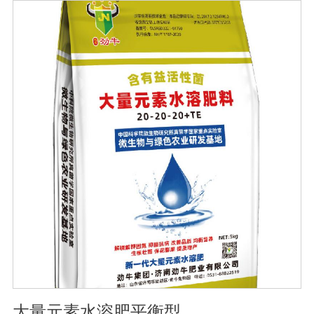
肥料，能完全溶于水，能直接被作物的根和叶吸收利用。
水溶肥作为一种快速肥料，其营养元素相对全面，根据不
同作物的肥料特点，相应的肥料配方不同，市场销售蔬
菜、果树、花卉、食品、棉花、油等作物专用水溶性肥
料。使用技巧：1．避免直接冲施，要采取二次稀释法。由
于水溶性肥料有别于一般的复合肥料，所以农民就不能够
按常规施肥方法，造成施肥不均匀，出现烧苗伤根，苗小
苗弱等现象，二次稀释保证冲肥均匀，提高肥料利用率。
2．严格控制施肥量。水溶肥比一般复合肥养分含量高，用
量相对较少。由于其速效性强，难以在土壤中长期存留，
所以要严格控制施肥量，避免肥料流失即降低施肥的经济
效益，达不到高产优质高效的目的。3．尽量单用或与非碱
性的农药混用。比如在蔬菜出现缺素症或根系生长不良
时，不少农民多采用喷施水溶肥的方法加以缓解。在此提
醒农民朋友，水溶肥要尽量单独施用或与非碱性的农药混
用，以免金属离子起反应产生沉淀，造成叶片肥害或药
害。
大量元素水溶肥平衡型