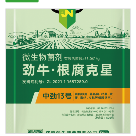
存：-15℃―-20℃有效期：5年注意事项：解冻：采用逐
步解冻法（ -20℃→2-8℃→ 室温），可减少沉淀的产生使
血清质量不会受到影响。