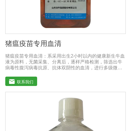
猪瘟疫苗专用血清
猪瘟疫苗专用血清：系采用出生2小时以内的健康新生牛血
液为原料，无菌采集、分离后，逐样严格检测，筛选出牛
病毒性腹泻病毒抗原、抗体双阴性的血清，进行多级微孔
滤膜过滤除菌和适宜剂量60Co照射。本产品无支原体、病
毒和细菌， γ球蛋白含量低，血红蛋白含量低，内毒素小于
联系我们
5EU/ml，具有良好的促进细胞增殖作用。适用于多种细胞
株的培养、扩增及单克隆抗体的制备和疫苗（尤其是猪瘟
疫苗）的研制及生产。质量标准：符合《中华人民共和国
药典》2020版、《中华人民共和国兽药典》2020版质量标
准。规格：500ml/瓶保存：-15℃―-20℃有效期：5年注
意事项：解冻：采用逐步解冻法（ -20℃→2-8℃→ 室
温），可减少沉淀的产生使血清质量不会受到影响。