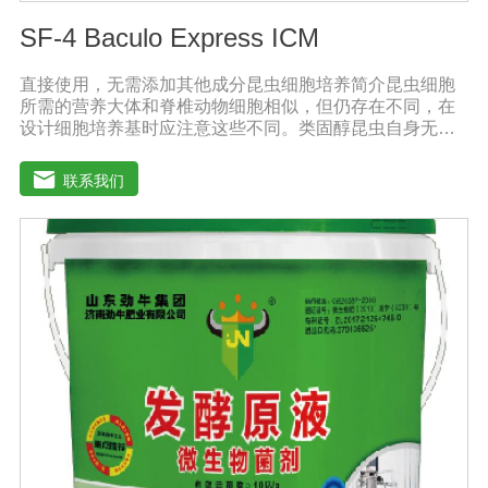
SF-4 Baculo Express ICM
直接使用，无需添加其他成分昆虫细胞培养简介昆虫细胞
所需的营养大体和脊椎动物细胞相似，但仍存在不同，在
设计细胞培养基时应注意这些不同。类固醇昆虫自身无法
合成类固醇，培养基应提供昆虫细胞膜和蜕皮激素的合成
前体。氨基酸昆虫血液中氨基酸含量很高，培养基中氨基
联系我们
酸含量也应较高。有机酸昆虫血液中游离有机酸的含量通
常较高，例如：柠檬酸、琥珀酸、草酸和苹果酸等。每只
昆虫体内游离有机酸含量为0.1-30毫摩尔。pH值、缓冲物
和酸碱指示剂昆虫组织液偏酸性，其值为6.2-6.9，因此昆
虫细胞培养基的pH值应在6.2-6.5之间。而大多数哺乳动物
细胞培养基的pH值在7.1-7.6之间。SF4 Baculo Express能
够在不同的培养环境中保持pH值,例如：暴露在空气中，或
在密闭容器中。昆虫细胞培养基的缓冲物为磷酸钠，并不
需要二氧化碳来保持pH值。昆虫细胞培养基不需添加酸碱
指示剂。因此添加了蛋白质水解产物的昆虫细胞培养基呈
黄色。渗透压昆虫细胞的渗透压与脊椎动物的渗透压相差
甚大，几乎为脊椎动物的两倍。因而昆虫细胞培养基的渗
透压为340-390mOsmol/kg，脊椎动物细胞培养基为290-
330 mOsmol/kg。谷氨酰胺和葡萄糖哺乳动物细胞培养过