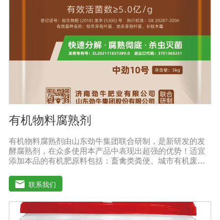
存，避免阳光直射和雨淋【保 质 期】24个月【性 状】粉
剂【活 菌 数】≥10亿/克
有机物料腐熟剂
有机物料腐熟剂由山东劲牛集团联合研制，是新研发的发
酵腐熟剂，在众多使用本产品中表现出超强的优势！适宜
添加本品的有机肥原料包括：畜禽类粪便、城市有机废弃
物、糠壳、饼粕、污泥、农林废弃物、以及谷壳、产品加
工废弃料（蔗糖泥、果渣、茶渣、蘑菇渣、酒糟、中草药
联系我们
残渣、糠醛渣、农作物秸杆等）。【功效特点】1、本产品
适应性广，升温速度快，分解能力强，除臭效果彻底。2、
起温快在温度0℃以上时, 2天温度可升至60℃以上。可充
分分解畜禽类粪便中产生臭味的有机硫化物、有机氨化物