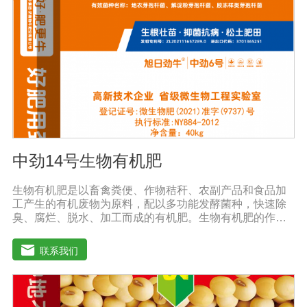
本品稀释2000-3000倍液适量灌根;3、冲施或滴灌:每亩每
次用本品2-3公斤兑水溶解后随水冲施或滴灌。注意事
项:1、本品可与中酸性农药混用，并增加药效。2、宜在上
午9点之前或下午4点以后喷施，喷后4小时内遇雨水应补
喷。3、储存于阴凉干燥通风处。
中劲14号生物有机肥
生物有机肥是以畜禽粪便、作物秸秆、农副产品和食品加
工产生的有机废物为原料，配以多功能发酵菌种，快速除
臭、腐烂、脱水、加工而成的有机肥。生物有机肥的作
用：(1)提高作物产量，提高作物质量。生物有机肥营养释
放缓慢，氮以铵离子或氨基酸的形式供应植物，进入植物
联系我们
细胞不需要消耗大量能量，直接参与植物细胞物质的合
成，因此，使用生物有机肥后，植物生长快，积累成分和
干物质，农产品质量好。(2)提高土壤肥力，改善土壤理化
性质。生物有机肥的使用不仅可以补充消耗的有机肥，还