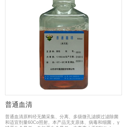
培养基以及无血清培养基相比具有巨大的技术优势。从风
险控制的角度来看，不含动物蛋白的培养基也极受欢迎，
同时它还可以避免动物性原料短缺和不稳定带来的影响。
MAM-PF1、MAM-PF2、MAM-PF7d 和MAM-PF7e,MAM-
PF培养基不含动物性蛋白和多肽，无成分不明确的水解产
物。用户使用前需自行添加L-谷氨酰胺（0.6一8 mM）。
DMEM High GlouseDMEM培养基是使用BME改良培养
基，其氨基酸和维生素含量是BME培养的四倍。DMEM培
养基中含有非必需氨基酸和特定的必需微量元素，碳酸氢
钠的的浓度也提高了。标准配方DMEM培养基葡萄糖的含
量为1000 mg/L，高糖DMEM培养基葡萄糖的含量为4500
mg/L。DMEM早期是用来培养鼠胚胎细胞。
普通血清
普通血清原料经无菌采集、分离、多级微孔滤膜过滤除菌
和适宜剂量60Co照射。本产品无支原体、病毒和细菌， γ