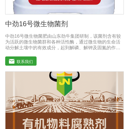
中劲16号微生物菌剂
中劲16号微生物菌肥由山东劲牛集团研制，该菌剂含有较
为活跃的微生物菌群和各种活性酶，通过微生物的生命活
动分解土壤中的有效成分，起到解磷、解钾及固氮的作
用，减少化肥使用量；同时又能产生各种农作物需要的植
物激素、酸性物质以及维生素，能不同程度地刺激调节植
联系我们
物生长；并且能产生铁载体、抗生素、系统防卫酶等多种
物质，可以抑制细菌或真菌性病害或诱导系统抗性间接达
到促进植物生长的作用。●传导性强，生根护根，平衡土壤
微生物环境，形成有益菌屏障，提高作物的抗病性，苗齐
苗壮。●增强植物免疫能力，提高植物对高温、低温、干
旱、药害、盐害等逆境的抗逆能力。●营养丰富，促进植物
生长发育，叶片更加柔软浓绿、毛细根增多，预防早衰，
增产提质。【适用范围】玉米、小麦、果树、土豆、红
薯、辣椒、番茄、黄瓜丶韮菜、甘蓝等瓜果、蔬菜。【注
意事项】1.本品内含大量有益活菌，不可与杀菌剂混合使
用，用过农药 的喷雾器一定要认真清洗后在喷菌剂。2.本
品如与化肥混用，要现混现用。【贮 存】于阴凉干燥处保