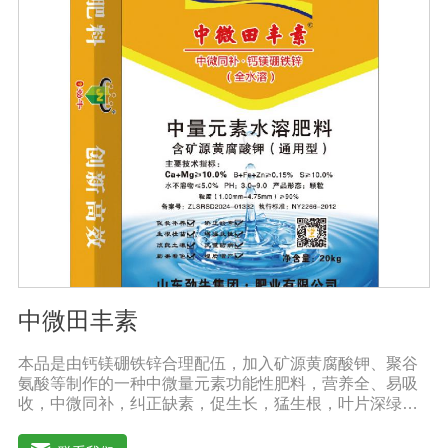
根。
中微田丰素
本品是由钙镁硼铁锌合理配伍，加入矿源黄腐酸钾、聚谷
氨酸等制作的一种中微量元素功能性肥料，营养全、易吸
收，中微同补，纠正缺素，促生长，猛生根，叶片深绿，
生长旺盛，促进花芽分化，保花保果，鼓粒膨果，满足作
物种个生长阶段的营养需求，预防作物因缺素引起的多种