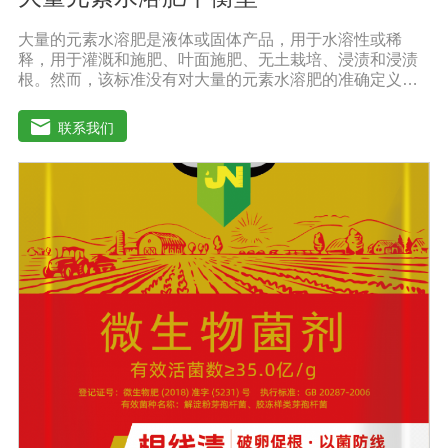
大量的元素水溶肥是液体或固体产品，用于水溶性或稀
释，用于灌溉和施肥、叶面施肥、无土栽培、浸渍和浸渍
根。然而，该标准没有对大量的元素水溶肥的准确定义。
本标准规定的水溶性肥料实际上是指水溶性复合肥料或混
合肥料。大量的元素水溶肥的特点是作物喷洒后通过树枝
联系我们
和树叶迅速渗透到体内，提高作物运输营养物质的能力，
增加果叶营养物质，增强细胞活力和代谢能力。1.促进发
芽，加速茶树、果树、蔬菜等作物的生长，增加花蕾，促
进发芽，缩短采摘周期，增加产量，提高品质。瓜类、豆
类、甘蔗、桑树、树苗、果苗和攀缘作物生长得更快。2.
绿叶增强枝条，保护花朵和果实。使用后，叶子呈嫩绿
色，叶子又厚又亮。果树、瓜类、豆类等作物在开花前后
喷洒，也可防止谢花落果。具有显著的保花保果作用，也
是大量元素水溶性肥料的主要作用之一。3.果实大、颗粒
重、早熟、高产果树、瓜类、豆类等多种作物。在果实期
喷洒可以增加果实，提前成熟，在抽穗期和灌浆期喷洒谷
物可以使抽穗整齐，重量显著增加。4.灾后恢复，抗旱、
防涝、防虫。风灾后，喷洒能迅速恢复生长，抵抗农作物
病虫害，与农药混合喷洒，病株恢复更快。