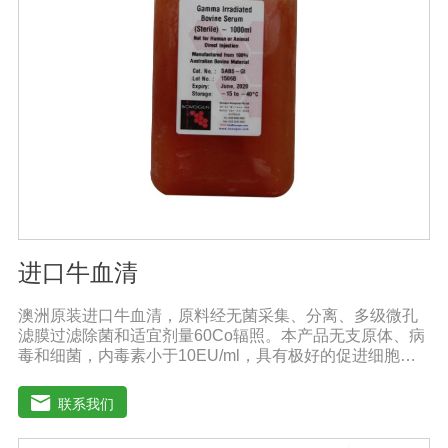
泌赤霉素、细胞分裂素、生长素等活性物质，刺激、调
节、促进作物的生长发育，增强农作物的抗逆性能，有利
于农作物的增产【用法用量】拌种：在干种(含包衣种子)或
催芽种子上撒上少许水，均匀湿润种子后，将本品撒在种
子上拌匀，晾千后播种。用量：粮食类用20g本品拌2斤，
稻种或4斤，玉米种、大豆种或15斤小麦种，花生种用20g
本品拌20-40斤种子，瓜菜类用20g本品拌3公斤种子。可
有效提高种子出芽率，减少苗期病害的发生。
进口牛血清
澳洲原装进口牛血清，原料经无菌采集、分离、多级微孔
滤膜过滤除菌和适宜剂量60Co辐照。本产品无支原体、病
毒和细菌，内毒素小于10EU/ml，具有极好的促进细胞增
殖作用。适用于多种细胞株的培养、扩增和保藏、组织器
官的分离、培养及单克隆抗体的制备和疫苗的研制及生
联系我们
产。质量标准：符合《中华人民共和国兽药典》2020版、
欧洲药典、美国药典质量标准。规格：500ml/瓶保