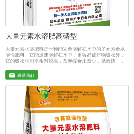
大量元素水溶肥高磷型
大量元素水溶肥料是一种能完全溶解在水中的多元素全水
溶性肥料。它能迅速溶解在水中，更容易被作物吸收外，
它的吸收利用率相对较高，营养综合用量少，见效快。用
于灌溉施肥、叶面施肥、无土栽培、浸泡浸根等液体或固
体肥料。使用方法：灌溉施肥，灌溉包括灌溉、滴灌等灌
联系我们
溉方式，不仅节约用水，而且节约施肥，而且植物吸收
快。叶面施肥，将肥料稀释溶解在水中喷洒叶面，或溶解
在水中，均匀喷洒叶面，通过叶面孔进入植物，植物可以
通过叶片营养吸收，大大提高了肥料的吸收利用效率。利
用大量元素水溶性肥料收获的农产品，大大降低了农药残
留，确保了食用的绿色和安全。此外，作物中蛋白质、
糖、氨基酸、维生素等有益成分的含量显著增加，颗粒丰
满光滑，蔬菜和水果颜色明亮，也能减少烟硝酸盐的积
累，提高农产品的安全性。