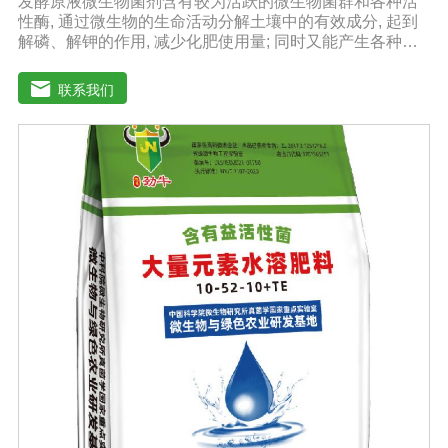
发酵原液微生物菌剂含有较为活跃的微生物菌群和各种活
性酶, 通过微生物的生命活动分解土壤中的有效成分, 起到
解磷、解钾的作用, 减少化肥使用量; 同时又能产生各种农
作物需要的植物激素、酸性物质以及维生素, 能不同程度地
刺激调节植物生长; 并且能产生抗生素、系统防卫酶等多种
联系我们
物质, 可以抑制细菌或真菌性病害或诱导系统抗性, 间接达
到促进植物生长的作用。【产品功能】1、改善土填养分疏
松土壤, 提高土壤通透性和保水保肥能力, 增加土壤有机质
防止板结, 有效解决因连工连作、重茬等原因造成的减产问
题。2、解磷解钾、提高化肥利用率有效菌能分解土壤中的
有机质, 减少氨肥的流失; 其中解钾解磷菌能将土壤中固化
的化学钾肥、化学磷肥分解转化为速效钾、速效磷。3、改
善作物品质使用菌剂后, 作物中的蛋白质、糖分、氮基酸、
维生素等有益成分含量有所提高, 起到改善作物品质的作
用。4、增强作物的抗逆性能、提高产量分泌赤霉素、细胞
分裂素、生长素等活性物质, 刺激、调节、促进作物的生长
发育, 增强农作物的抗逆性能, 有利于农作物的增产5、预
防、抑制细菌、真菌性病害如:小麦根腐病、镰刀菌、姜腐
病、黄萎病、灰葡萄孢、香蕉与棉花等枯萎病。