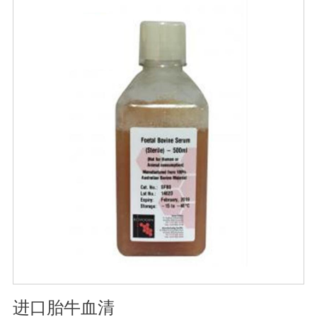
存：-15℃―-20℃有效期：5年注意事项：解冻：采用逐
步解冻法（ -20℃→2-8℃→ 室温），可减少沉淀的产生使
血清质量不会受到影响。
进口胎牛血清