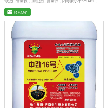
球蛋白含量低，血红蛋白含量低，内毒素小于5EU/ml，具
有良好的促进细胞增殖作用。适用于多种细胞株的培养、
扩增及单克隆抗体的制备和疫苗的研制及生产。质量标
联系我们
准：符合《中华人民共和国兽药典》2020版质量标准。规
格：500ml/瓶保存：-15℃―-20℃有效期：5年注意事
项：解冻：采用逐步解冻法（ -20℃→2-8℃→ 室温），可
减少沉淀的产生使血清质量不会受到影响。