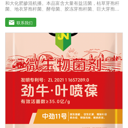
和大化肥掺混机播。本品富含大量有益活菌，枯草芽孢杆
菌、地衣芽孢杆菌、酵母菌、胶冻芽孢杆菌、巨大芽孢杆
菌、解淀粉芽孢杆菌等复合配伍，有益菌大量繁殖快速释
放大量养分，增强土壤肥力，能激活土壤养分，使土壤中
联系我们
氮磷钾、中微量元素利用率达到大化，土壤肥力大幅度提
高。【中劲6号微生物菌剂产品功能】 以菌克菌，有益菌
群有效的抑制病原菌的生长，有效缓解根腐、黄化、枯
萎、烂根、根肿、早衰等现象，防止其它土传病害及重茬
的发生。 1、改善土壤养分微生物菌剂能够增强土壤团粒
结构，疏松土壤，提高土壤通透性和保水保肥能力，增加
土壤有机质，调节土壤PH值，活化土壤中的潜在养分，改
善土壤中养分的供应情况，有效解决因连工连作，重茬等
原因造成的减产问题。针对长期使用鸡粪造成的有机酸毒
害，烧根烧菌，病菌虫卵危害，酸碱不平衡等现状采用高
端生物技术精制而成，破除土壤板结，恢复土壤活力、保
肥保水、生物护根、强健植株、保花保果、促进花芽形
成，提高坐果率。 2、解决土壤重金属污染问题微生物菌
剂中的各种菌能有效的对土壤中的重金属进行溶解、氧化
还原及降解作用。重金属可与土壤有机质形成稳定的络合
物，对重金属在土壤中的化学行为产生深刻的影响，有效
解决土壤重金属污染问题。