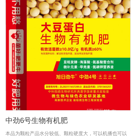
可以不断提高土壤有机质的含量。微生物分解后，有机质
可缩合成新的腐殖质，与土壤中的其他物质结合，形成有
机无机复合体，促进土壤中微粒结构的形成，协调水、
肥、气、热的矛盾，改善土壤结构，疏松土壤，提高耕作
能力。(3)调整微生物区系，改善土壤微生态系统。腐烂的
有机肥含有酵母、乳酸菌、纤维素分解菌和其他有益微生
物，生物有机肥还含有固氮、硅酸盐、溶磷、光合细菌和
假单胞细菌，这些微生物除了产生大量活性物质外，还具
有固氮、溶磷、钾，有些还具有抑制植物根病原体的能
力，有些有能力改善土壤微生态环境。此外，生物有机肥
施入土壤后，可以调节土壤中微生物的区域组成，有利于
改变土壤中微生态系统的结构。(4)激活不溶化合物，提高
土壤供养能力。生物有机肥含有固氮微生物，可以通过固
氮酶的作用将空气中的氮还原为可被作物吸收利用的成
分，是作物提供氮营养的重要途径。
中劲6号生物有机肥
本品为颗粒产品水分较低、颗粒硬度大，可以机播也可以