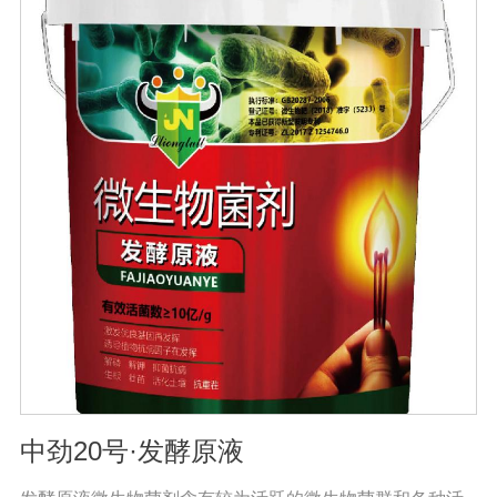
等, 升温后2-3天, 臭味大幅减低。3、发酵周期短15-20天即
可达到基本腐熟状态。4、发酵过程高温(60℃-70℃)持久
能杀灭发酵物中的病菌、虫卵、杂草种子。5、堆肥总养分
损失少, 腐殖质含量高, 钾元素含量增高明显。【用法用
量】 本品1公斤可发酵2-3吨物料。使用时先将发酵剂与稻
糠或玉米面或者干的发酵物料湿均匀, 后掺入发酵物中, 混
匀, 堆成堆(夏天堆高控制在0. 6-1米之间, 冬季0. 8-1. 6米之
间, 并用薄膜或草帘覆盖, 待内部温度升到25℃时, 将覆盖
物揭开)。待温度升到45℃(冬季温度升到55C)以上 时开始
一次翻堆, 以后每当堆温达到60℃以上时需进行翘堆, 15-
20天即可达到基本腐熟状态。
中劲20号·发酵原液