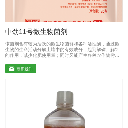
中劲11号微生物菌剂
该菌剂含有较为活跃的微生物菌群和各种活性酶，通过微
生物的生命活动分解土壤中的有效成分，起到解磷、解钾
的作用，减少化肥使用量；同时又能产生各种农作物需要
的植物激素、酸性物质以及维生素，能不同程度地刺激调
节植物生长;并且能产生抗生素、系统防卫酶等多种物质，
联系我们
可以抑制细菌或真菌性病害或诱导系统抗性，间接达到促
进植物生长的作用。【产品功能】1、改善土壤养分：疏松
土壤，提高土壤通透性和保水保肥能力，增加土壤有机
质，防止板结，有效解决因连工连作，重茬等原因造成的
减产问题。2、解磷解钾、提高化肥利用率：有效菌能分解
土壤中的有机质，减少氮肥的流失;其中解钾解磷菌能将土
壤中固化的化学钾肥、化学磷肥分解转化为速效钾、速效
磷。3、改善作物品质：使用菌剂后，作物中的蛋白质、糖
分、氨基酸、维生素等有益成分含量有所提高，起到改善
作物品质的作用。4、增强作物的抗逆性能、提高产量：分