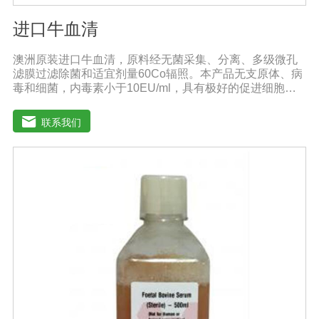
进口牛血清
澳洲原装进口牛血清，原料经无菌采集、分离、多级微孔
滤膜过滤除菌和适宜剂量60Co辐照。本产品无支原体、病
毒和细菌，内毒素小于10EU/ml，具有极好的促进细胞增
殖作用。适用于多种细胞株的培养、扩增和保藏、组织器
官的分离、培养及单克隆抗体的制备和疫苗的研制及生
联系我们
产。质量标准：符合《中华人民共和国兽药典》2020版、
欧洲药典、美国药典质量标准。规格：500ml/瓶保
存：-15℃―-20℃有效期：5年注意事项：解冻：采用逐
步解冻法（ -20℃→2-8℃→ 室温），可减少沉淀的产生使
血清质量不会受到影响。