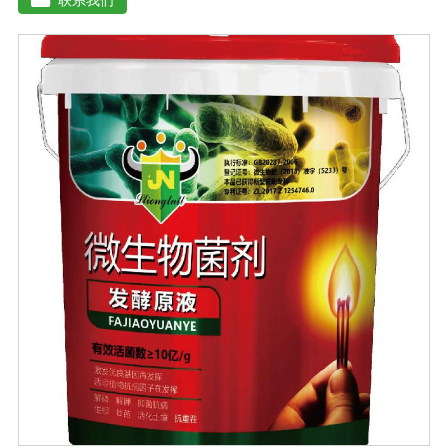
残渣、糠醛渣、农作物秸杆等）。【功效特点】1、本产品
适应性广，升温速度快，分解能力强，除臭效果彻底。2、
起温快在温度0℃以上时, 2天温度可升至60℃以上。可充
分分解畜禽类粪便中产生臭味的有机硫化物、有机氨化物
等, 升温后2-3天, 臭味大幅减低。3、发酵周期短15-20天即
可达到基本腐熟状态。4、发酵过程高温(60℃-70℃)持久
能杀灭发酵物中的病菌、虫卵、杂草种子。5、堆肥总养分
损失少, 腐殖质含量高, 钾元素含量增高明显。【用法用
量】 本品1公斤可发酵2-3吨物料。使用时先将发酵剂与稻
糠或玉米面或者干的发酵物料湿均匀, 后掺入发酵物中, 混
匀, 堆成堆(夏天堆高控制在0. 6-1米之间, 冬季0. 8-1. 6米之
间, 并用薄膜或草帘覆盖, 待内部温度升到25℃时, 将覆盖
物揭开)。待温度升到45℃(冬季温度升到55C)以上 时开始
一次翻堆, 以后每当堆温达到60℃以上时需进行翘堆, 15-
20天即可达到基本腐熟状态。