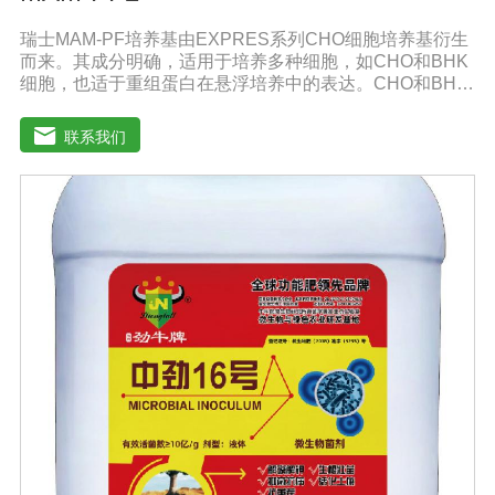
瑞士MAM-PF培养基由EXPRES系列CHO细胞培养基衍生
而来。其成分明确，适用于培养多种细胞，如CHO和BHK
细胞，也适于重组蛋白在悬浮培养中的表达。CHO和BHK
细胞是重组蛋白表达中应用广泛的两种细胞。MAM-PF系
列培养基不含L-谷氨酰胺以避免因L-谷氨酰胺降解和胺积累
联系我们
带来的不利影响。MAM-PF培养基可添加极少量的酚红或
不添加。无血清培养基比需添加血清的培养基高级，它有
助于表达产物的纯化和后续处理。多数市场上出售的无血
清培养基含有多种成分不明确蛋白和（或）蛋白水解产
物。因此成分完全明确的培养基和市场上其他添加血清的
培养基以及无血清培养基相比具有巨大的技术优势。从风
险控制的角度来看，不含动物蛋白的培养基也极受欢迎，
同时它还可以避免动物性原料短缺和不稳定带来的影响。
MAM-PF1、MAM-PF2、MAM-PF7d 和MAM-PF7e,MAM-
PF培养基不含动物性蛋白和多肽，无成分不明确的水解产
物。用户使用前需自行添加L-谷氨酰胺（0.6一8 mM）。
DMEM High GlouseDMEM培养基是使用BME改良培养
基，其氨基酸和维生素含量是BME培养的四倍。DMEM培
养基中含有非必需氨基酸和特定的必需微量元素，碳酸氢
钠的的浓度也提高了。标准配方DMEM培养基葡萄糖的含
量为1000 mg/L，高糖DMEM培养基葡萄糖的含量为4500