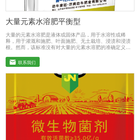
大量元素水溶肥平衡型
大量的元素水溶肥是液体或固体产品，用于水溶性或稀
释，用于灌溉和施肥、叶面施肥、无土栽培、浸渍和浸渍
根。然而，该标准没有对大量的元素水溶肥的准确定义。
本标准规定的水溶性肥料实际上是指水溶性复合肥料或混
合肥料。大量的元素水溶肥的特点是作物喷洒后通过树枝
联系我们
和树叶迅速渗透到体内，提高作物运输营养物质的能力，
增加果叶营养物质，增强细胞活力和代谢能力。1.促进发
芽，加速茶树、果树、蔬菜等作物的生长，增加花蕾，促
进发芽，缩短采摘周期，增加产量，提高品质。瓜类、豆
类、甘蔗、桑树、树苗、果苗和攀缘作物生长得更快。2.
绿叶增强枝条，保护花朵和果实。使用后，叶子呈嫩绿
色，叶子又厚又亮。果树、瓜类、豆类等作物在开花前后
喷洒，也可防止谢花落果。具有显著的保花保果作用，也
是大量元素水溶性肥料的主要作用之一。3.果实大、颗粒
重、早熟、高产果树、瓜类、豆类等多种作物。在果实期
喷洒可以增加果实，提前成熟，在抽穗期和灌浆期喷洒谷
物可以使抽穗整齐，重量显著增加。4.灾后恢复，抗旱、