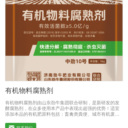
薯、辣椒、番茄、黄瓜丶韮菜、甘蓝等瓜果、蔬菜。【注
意事项】1.本品内含大量有益活菌，不可与杀菌剂混合使
用，用过农药 的喷雾器一定要认真清洗后在喷菌剂。2.本
品如与化肥混用，要现混现用。【贮 存】于阴凉干燥处保
存，避免阳光直射和雨淋【保 质 期】24个月【性 状】粉
剂【活 菌 数】≥10亿/克
有机物料腐熟剂
有机物料腐熟剂由山东劲牛集团联合研制，是新研发的发
酵腐熟剂，在众多使用本产品中表现出超强的优势！适宜
添加本品的有机肥原料包括：畜禽类粪便、城市有机废弃
物、糠壳、饼粕、污泥、农林废弃物、以及谷壳、产品加
工废弃料（蔗糖泥、果渣、茶渣、蘑菇渣、酒糟、中草药
联系我们