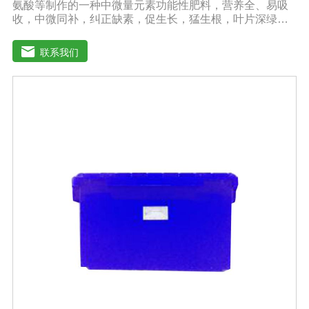
氨酸等制作的一种中微量元素功能性肥料，营养全、易吸
收，中微同补，纠正缺素，促生长，猛生根，叶片深绿，
生长旺盛，促进花芽分化，保花保果，鼓粒膨果，满足作
物种个生长阶段的营养需求，预防作物因缺素引起的多种
联系我们
病害，营养全面，肥效持久，改善作物品质，增产幅度大
大提高。适应作物：各种粮、棉、油等大田作物，瓜果蔬
菜、根茎作物、花卉、园林及各种经济作物等。用法用
量：冲施、滴灌、撒施、机播、混播、基施均可，一般亩
用量18-20公斤，作物缺素严重且有死苗烂根现象等地块，
亩用量30-40公斤。注意事项：◆施肥时请注意种肥隔离，
勿与根系直接接触。◆存放在阴凉干燥处保存。◆长时间
存放可能产生板结现象，不影响产品效果。