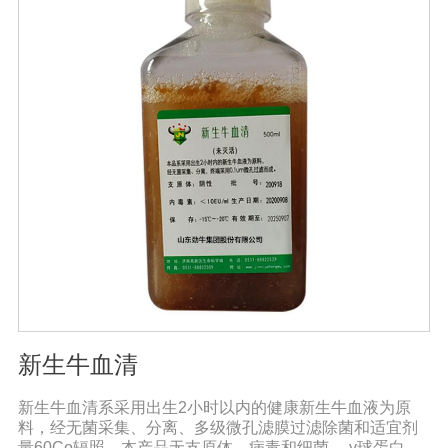
新生牛血清
新生牛血清系采用出生2小时以内的健康新生牛血液为原
料，经无菌采集、分离、多级微孔滤膜过滤除菌和适宜剂
量60Co辐照。本产品无支原体、病毒和细菌， γ球蛋白含