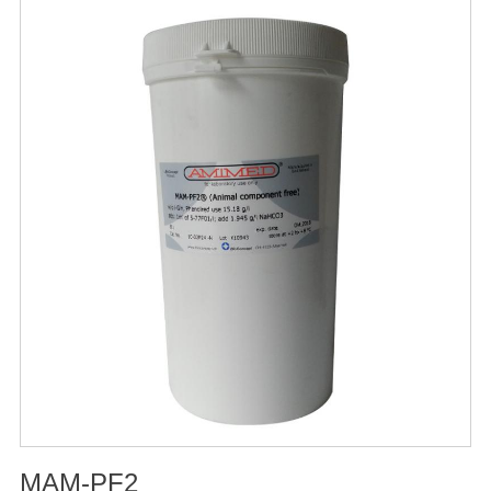
和国兽药典》2020版质量标准。规格：250ml/瓶保
存：-15℃―-20℃有效期：5年注意事项：1、解冻：采用
逐步解冻法（ -20℃→2-8℃→ 室温），可减少沉淀的产生
使血清质量不会受到影响。2、在 0℃ ~ 4℃状态下存放过
久会影响促细胞生长效果。
MAM-PF2