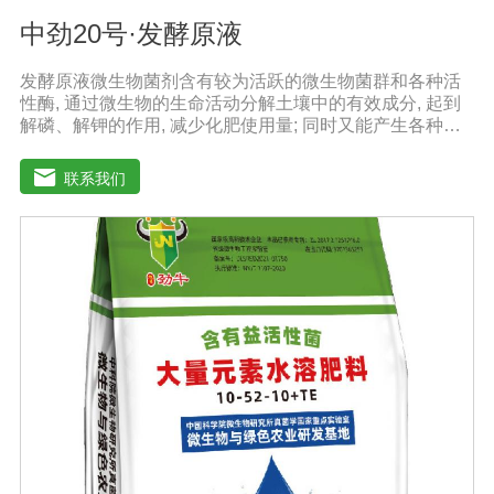
中劲20号·发酵原液
发酵原液微生物菌剂含有较为活跃的微生物菌群和各种活
性酶, 通过微生物的生命活动分解土壤中的有效成分, 起到
解磷、解钾的作用, 减少化肥使用量; 同时又能产生各种农
作物需要的植物激素、酸性物质以及维生素, 能不同程度地
刺激调节植物生长; 并且能产生抗生素、系统防卫酶等多种
联系我们
物质, 可以抑制细菌或真菌性病害或诱导系统抗性, 间接达
到促进植物生长的作用。【产品功能】1、改善土填养分疏
松土壤, 提高土壤通透性和保水保肥能力, 增加土壤有机质
防止板结, 有效解决因连工连作、重茬等原因造成的减产问
题。2、解磷解钾、提高化肥利用率有效菌能分解土壤中的
有机质, 减少氨肥的流失; 其中解钾解磷菌能将土壤中固化
的化学钾肥、化学磷肥分解转化为速效钾、速效磷。3、改
善作物品质使用菌剂后, 作物中的蛋白质、糖分、氮基酸、
维生素等有益成分含量有所提高, 起到改善作物品质的作
用。4、增强作物的抗逆性能、提高产量分泌赤霉素、细胞
分裂素、生长素等活性物质, 刺激、调节、促进作物的生长
发育, 增强农作物的抗逆性能, 有利于农作物的增产5、预
防、抑制细菌、真菌性病害如:小麦根腐病、镰刀菌、姜腐
病、黄萎病、灰葡萄孢、香蕉与棉花等枯萎病。