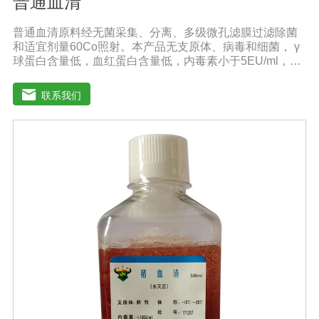
普通血清
普通血清原料经无菌采集、分离、多级微孔滤膜过滤除菌
和适宜剂量60Co照射。本产品无支原体、病毒和细菌， γ
球蛋白含量低，血红蛋白含量低，内毒素小于5EU/ml，具
有良好的促进细胞增殖作用。适用于多种细胞株的培养、
扩增及单克隆抗体的制备和疫苗的研制及生产。质量标
联系我们
准：符合《中华人民共和国兽药典》2020版质量标准。规
格：500ml/瓶保存：-15℃―-20℃有效期：5年注意事
项：解冻：采用逐步解冻法（ -20℃→2-8℃→ 室温），可
减少沉淀的产生使血清质量不会受到影响。