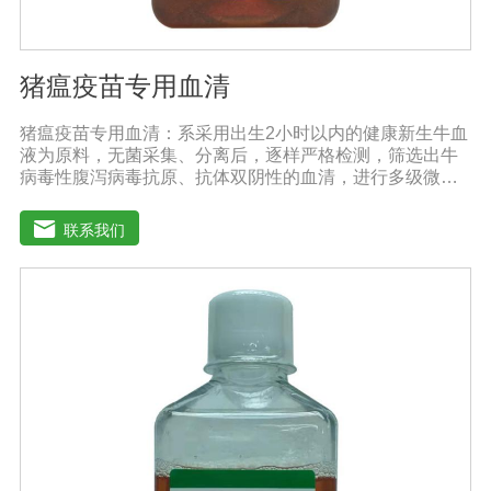
猪瘟疫苗专用血清
猪瘟疫苗专用血清：系采用出生2小时以内的健康新生牛血
液为原料，无菌采集、分离后，逐样严格检测，筛选出牛
病毒性腹泻病毒抗原、抗体双阴性的血清，进行多级微孔
滤膜过滤除菌和适宜剂量60Co照射。本产品无支原体、病
毒和细菌， γ球蛋白含量低，血红蛋白含量低，内毒素小于
联系我们
5EU/ml，具有良好的促进细胞增殖作用。适用于多种细胞
株的培养、扩增及单克隆抗体的制备和疫苗（尤其是猪瘟
疫苗）的研制及生产。质量标准：符合《中华人民共和国
药典》2020版、《中华人民共和国兽药典》2020版质量标
准。规格：500ml/瓶保存：-15℃―-20℃有效期：5年注
意事项：解冻：采用逐步解冻法（ -20℃→2-8℃→ 室
温），可减少沉淀的产生使血清质量不会受到影响。