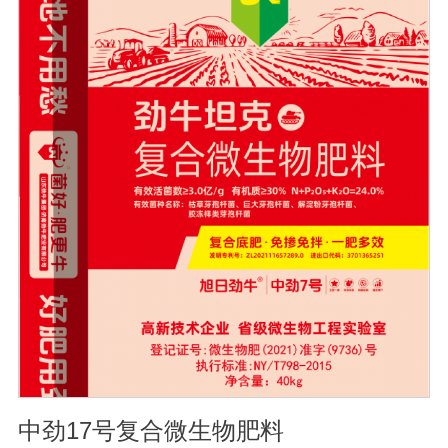
松土壤, 提高土壤通透性和保水保肥能力, 增加土壤有机质
防止板结, 有效解决因连工连作、重茬等原因造成的减产问
题。2、解磷解钾、提高化肥利用率有效菌能分解土壤中的
有机质, 减少氨肥的流失; 其中解钾解磷菌能将土壤中固化
的化学钾肥、化学磷肥分解转化为速效钾、速效磷。3、改
善作物品质使用菌剂后, 作物中的蛋白质、糖分、氮基酸、
维生素等有益成分含量有所提高, 起到改善作物品质的作
用。4、增强作物的抗逆性能、提高产量分泌赤霉素、细胞
分裂素、生长素等活性物质, 刺激、调节、促进作物的生长
发育, 增强农作物的抗逆性能, 有利于农作物的增产5、预
防、抑制细菌、真菌性病害如:小麦根腐病、镰刀菌、姜腐
病、黄萎病、灰葡萄孢、香蕉与棉花等枯萎病。
中劲17号复合微生物肥料