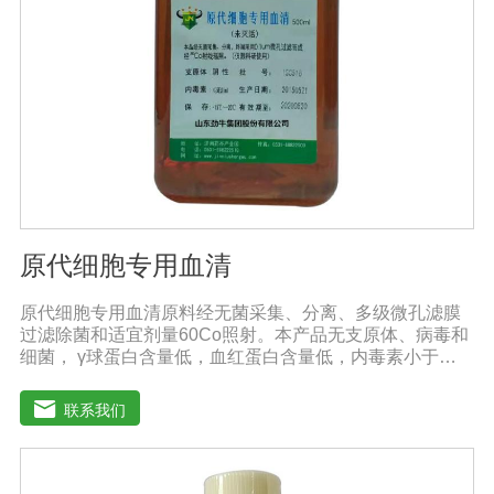
原代细胞专用血清
原代细胞专用血清原料经无菌采集、分离、多级微孔滤膜
过滤除菌和适宜剂量60Co照射。本产品无支原体、病毒和
细菌， γ球蛋白含量低，血红蛋白含量低，内毒素小于
5EU/ml，具有良好的促进细胞增殖作用。适用于多种细胞
的培养。质量标准：符合《中华人民共和国兽药典》2020
联系我们
版质量标准。规格：100ml/瓶、250ml/瓶、500ml/瓶保
存：-15℃―-20℃有效期：5年注意事项：1、解冻：采用
逐步解冻法（ -20℃→2-8℃→ 室温），可减少沉淀的产生
使血清质量不会受到影响。