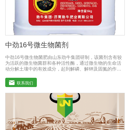
mg/L。DMEM早期是用来培养鼠胚胎细胞。
中劲16号微生物菌剂
中劲16号微生物菌肥由山东劲牛集团研制，该菌剂含有较
为活跃的微生物菌群和各种活性酶，通过微生物的生命活
动分解土壤中的有效成分，起到解磷、解钾及固氮的作
用，减少化肥使用量；同时又能产生各种农作物需要的植
物激素、酸性物质以及维生素，能不同程度地刺激调节植
联系我们
物生长；并且能产生铁载体、抗生素、系统防卫酶等多种
物质，可以抑制细菌或真菌性病害或诱导系统抗性间接达
到促进植物生长的作用。●传导性强，生根护根，平衡土壤
微生物环境，形成有益菌屏障，提高作物的抗病性，苗齐
苗壮。●增强植物免疫能力，提高植物对高温、低温、干
旱、药害、盐害等逆境的抗逆能力。●营养丰富，促进植物
生长发育，叶片更加柔软浓绿、毛细根增多，预防早衰，
增产提质。【适用范围】玉米、小麦、果树、土豆、红