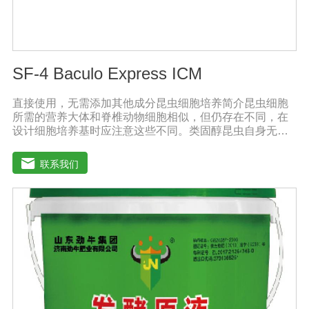
SF-4 Baculo Express ICM
直接使用，无需添加其他成分昆虫细胞培养简介昆虫细胞
所需的营养大体和脊椎动物细胞相似，但仍存在不同，在
设计细胞培养基时应注意这些不同。类固醇昆虫自身无法
合成类固醇，培养基应提供昆虫细胞膜和蜕皮激素的合成
前体。氨基酸昆虫血液中氨基酸含量很高，培养基中氨基
联系我们
酸含量也应较高。有机酸昆虫血液中游离有机酸的含量通
常较高，例如：柠檬酸、琥珀酸、草酸和苹果酸等。每只
昆虫体内游离有机酸含量为0.1-30毫摩尔。pH值、缓冲物
和酸碱指示剂昆虫组织液偏酸性，其值为6.2-6.9，因此昆
虫细胞培养基的pH值应在6.2-6.5之间。而大多数哺乳动物
细胞培养基的pH值在7.1-7.6之间。SF4 Baculo Express能
够在不同的培养环境中保持pH值,例如：暴露在空气中，或
在密闭容器中。昆虫细胞培养基的缓冲物为磷酸钠，并不
需要二氧化碳来保持pH值。昆虫细胞培养基不需添加酸碱
指示剂。因此添加了蛋白质水解产物的昆虫细胞培养基呈