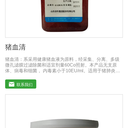
猪血清
猪血清：系采用健康猪血液为原料，经采集、分离、多级
微孔滤膜过滤除菌和适宜剂量60Co照射。本产品无支原
体、病毒和细菌， 内毒素小于10EU/ml。适用于猪肺炎支
原体等多种微生物的培养。质量标准：符合《中华人民共
和国兽药典》2020版质量标准。规格：500ml/瓶保
联系我们
存：-15℃―-20℃有效期：5年注意事项：解冻：采用逐
步解冻法（ -20℃→2-8℃→ 室温），可减少沉淀的产生使
血清质量不会受到影响。