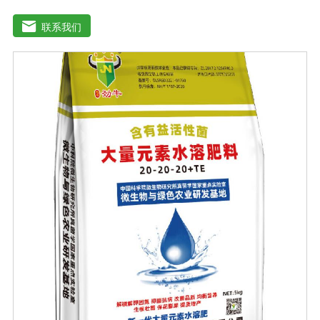
水溶性肥料、中元素水溶性肥料、微量元素水溶性肥料、
含氨基酸水溶性肥料、含腐植酸水溶性肥料、有机水溶性
联系我们
肥料等。水溶肥与传统的过磷酸钙肥等品种相比，水溶性
肥料具有明显的优势。它是一种水溶性好、无残渣的速效
肥料，能完全溶于水，能直接被作物的根和叶吸收利用。
水溶肥作为一种快速肥料，其营养元素相对全面，根据不
同作物的肥料特点，相应的肥料配方不同，市场销售蔬
菜、果树、花卉、食品、棉花、油等作物专用水溶性肥
料。使用技巧：1．避免直接冲施，要采取二次稀释法。由
于水溶性肥料有别于一般的复合肥料，所以农民就不能够
按常规施肥方法，造成施肥不均匀，出现烧苗伤根，苗小
苗弱等现象，二次稀释保证冲肥均匀，提高肥料利用率。
2．严格控制施肥量。水溶肥比一般复合肥养分含量高，用
量相对较少。由于其速效性强，难以在土壤中长期存留，
所以要严格控制施肥量，避免肥料流失即降低施肥的经济
效益，达不到高产优质高效的目的。3．尽量单用或与非碱
性的农药混用。比如在蔬菜出现缺素症或根系生长不良
时，不少农民多采用喷施水溶肥的方法加以缓解。在此提
醒农民朋友，水溶肥要尽量单独施用或与非碱性的农药混
用，以免金属离子起反应产生沉淀，造成叶片肥害或药
害。