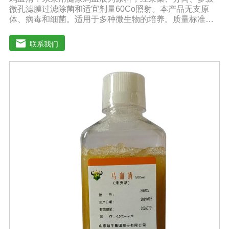
微孔滤膜过滤除菌和适宜剂量60Co照射。本产品无支原
体、病毒和细菌。适用于多种微生物的培养。质量标准：
符合《中华人民共和国兽药典》2020版质量标准。规格：
1000ml/瓶保存：-15℃―-20℃有效期：5年注意事项：解
联系我们
冻：采用逐步解冻法（ -20℃→2-8℃→ 室温），可减少沉
淀的产生使血清质量不会受到影响。