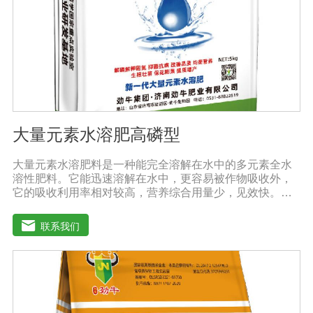
大量元素水溶肥高磷型
大量元素水溶肥料是一种能完全溶解在水中的多元素全水
溶性肥料。它能迅速溶解在水中，更容易被作物吸收外，
它的吸收利用率相对较高，营养综合用量少，见效快。用
于灌溉施肥、叶面施肥、无土栽培、浸泡浸根等液体或固
体肥料。使用方法：灌溉施肥，灌溉包括灌溉、滴灌等灌
联系我们
溉方式，不仅节约用水，而且节约施肥，而且植物吸收
快。叶面施肥，将肥料稀释溶解在水中喷洒叶面，或溶解
在水中，均匀喷洒叶面，通过叶面孔进入植物，植物可以
通过叶片营养吸收，大大提高了肥料的吸收利用效率。利
用大量元素水溶性肥料收获的农产品，大大降低了农药残
留，确保了食用的绿色和安全。此外，作物中蛋白质、