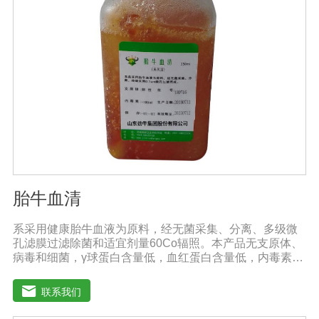
胎牛血清
系采用健康胎牛血液为原料，经无菌采集、分离、多级微
孔滤膜过滤除菌和适宜剂量60Co辐照。本产品无支原体、
病毒和细菌，γ球蛋白含量低，血红蛋白含量低，内毒素小
于5EU/ml，具有极好的促进细胞增殖作用。适用于娇贵细
胞及多种细胞株的培养、扩增和保藏、组织器官的分离、
联系我们
培养及单克隆抗体的制备和疫苗的研制及生产。质量标
准：符合《中华人民共和国药典》2020版、《中华人民共