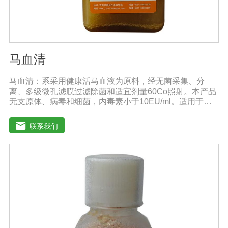
马血清
马血清：系采用健康活马血液为原料，经无菌采集、分
离、多级微孔滤膜过滤除菌和适宜剂量60Co照射。本产品
无支原体、病毒和细菌，内毒素小于10EU/ml。适用于多
种微生物的培养。质量标准：符合《中华人民共和国兽药
典》2020版质量标准。规格：500ml/瓶保
联系我们
存：-15℃―-20℃有效期：5年注意事项：解冻：采用逐
步解冻法（ -20℃→2-8℃→ 室温），可减少沉淀的产生使
血清质量不会受到影响。