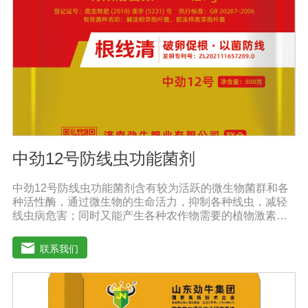
防涝、防虫。风灾后，喷洒能迅速恢复生长，抵抗农作物
病虫害，与农药混合喷洒，病株恢复更快。
中劲12号防线虫功能菌剂
中劲12号防线虫功能菌剂含有较为活跃的微生物菌群和各
种活性酶，通过微生物的生命活力，抑制各种线虫，减轻
线虫病危害；同时又能产生各种农作物需要的植物激素、
酸性物质以及维生素，能不同程度的刺激调节植物生长；
并且能产生抗生素，系统防伪酶等多种物质，间接达到促
联系我们
进植物生长。【产品功能】 1、本产品利用微生物自身的
寄生作用，并释放出对线虫、细菌、真菌等具有杀灭作用
的化学物质，再辅助特殊增效剂，能快速、高效杀灭线虫
和作物真菌、细菌病害。不仅有效地预防和控制多种作物