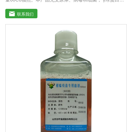
量低，血红蛋白含量低，内毒素小于5EU/ml，具有良好的
促进细胞增殖作用。适用于多种细胞株的培养、扩增及单
联系我们
克隆抗体的制备和疫苗的研制及生产。质量标准：符合
《中华人民共和国药典》2020版、《中华人民共和国兽药
典》2020版质量标准。规格：500ml/瓶、1000ml/瓶保
存：-15℃―-20℃有效期：5年注意事项：1、解冻：采用
逐步解冻法（ -20℃→2-8℃→ 室温），可减少沉淀的产生
使血清质量不会受到影响。