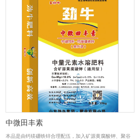
根结线虫、胞囊线虫、茎线虫等线虫病的危害。2、抑制各
种线虫，减轻线虫病危害；3、改善作物根部微生态环境，
活化土壤，促进植株正常生长；4、激活根部受损细胞，快
速恢复根系生理机能，预防根系因线虫的危害导致的烂
根。
中微田丰素
本品是由钙镁硼铁锌合理配伍，加入矿源黄腐酸钾、聚谷