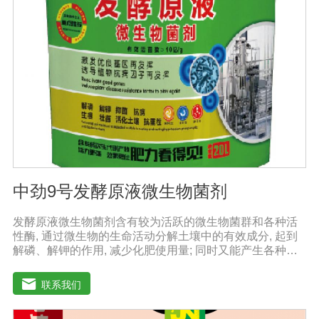
黄色。渗透压昆虫细胞的渗透压与脊椎动物的渗透压相差
甚大，几乎为脊椎动物的两倍。因而昆虫细胞培养基的渗
透压为340-390mOsmol/kg，脊椎动物细胞培养基为290-
330 mOsmol/kg。谷氨酰胺和葡萄糖哺乳动物细胞培养过
程中过量代谢谷氨酰胺和葡萄糖会导致产生过量的铵盐和
乳酸盐，这些代谢产物的积累通常是受抑制的。
中劲9号发酵原液微生物菌剂
发酵原液微生物菌剂含有较为活跃的微生物菌群和各种活
性酶, 通过微生物的生命活动分解土壤中的有效成分, 起到
解磷、解钾的作用, 减少化肥使用量; 同时又能产生各种农
作物需要的植物激素、酸性物质以及维生素, 能不同程度地
刺激调节植物生长; 并且能产生抗生素、系统防卫酶等多种
联系我们
物质, 可以抑制细菌或真菌性病害或诱导系统抗性, 间接达
到促进植物生长的作用。【产品功能】1、改善土填养分疏