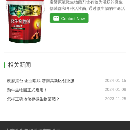
发酵原液微生物菌剂含有较为活跃的微生
原料，海藻中特有的海藻多糖、藻肮酸、
物菌群和各种活性酶, 通过微生物的生命活
高度饱和脂肪酸，可刺激植物体内非特异
动分解土壤中的有效成分, 起到解磷、解钾
活性因子的产生和调节内源素的平衡，改
Contact Now
的作用, 减少化肥使用量; 同时又能产生各
善土壤酸化、板结。◆调控生长、转色膨
种农作物需要的植物激素、酸性物质以及
果：激活植物细胞活性，打破休眠障碍，
维生素, 能不同程度地刺激调节植物生长;
促进花芽分化，…
并且能产生抗生素、系统防卫酶等多种物
质, 可以抑制细菌或真菌性病害或诱导系统
抗性, 间接达到促进植物生长的作用。【产
品功能】1、改善土填养分疏松土壤, 提高
相关新闻
土壤通透性和保水保肥能力, 增加土壤有机
质防止板结, 有效解决因连工连作、重茬等
原因造成的减产问题。2、解磷解钾、提高
2024-01-15
政府搭台 企业唱戏 济南高新区创业服务中心为企业及时搭建供需平台
化肥利用率有效菌能分解土壤中的有机质,
2024-01-08
劲牛生物园正式启用！
减少氨肥的流失;…
2023-11-25
怎样正确地储存微生物菌肥？