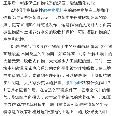
正常后，就能保证作物根系的深度，增强活化功能。
2.增强作物抗逆性
微生物肥料
中的微生物菌在土壤和作
物根部与某些细菌混合后，形成菌类平衡或限制细菌的繁
殖，使有害细菌不能随意发作，这是作物的抗病能力；而其
微生物菌对土壤养分水分的吸收和保护，可以增强作物的抗
寒性和抗性。
促进作物营养吸收微生物菌肥中的根瘤菌.固氮菌.微生物
菌硅酸盐.不同类型的生物菌，如磷解菌，可以分解土壤中的
大量元素，吸收农作物，大大减少人工施肥的量。同时，土
壤中的微量元素也会通过菌类的平衡被农作物吸收，使土壤
中更多的营养元素得到有序分解，可以解决我们土壤板结的
实际问题，大大减少实际施肥量。
微生物肥
料有什么作用？
1.它具有固氮作用。在合适的环境条件下，固定空气中的氮
气，增加氮气的投入，改善农作物氮气的营养条件。比如豆
类农作物.在牧草种植中，施用根瘤菌可促进根瘤菌的生长，
特别是在没有种植过这种植物的土地上，施用效果更为明