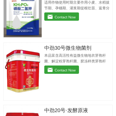
适用作物使用时期主要作用小麦、水稻拔
节期、孕穗期、灌浆期促根壮苗、返青分
穗快、改善黄叶、干尖、丛矮现象、抗倒
Contact Now
伏，提高干粒重。瓜果、蔬菜移载后团棵
期、开花期、果实膨大期叶肥叶厚、保花
保果，防止茎叶黄化老化，改善品质，增
产增收，提高商品率。花生、大豆、芝麻
苗期、盛花期、膨果期黄叶变绿、花多荚
中劲30号微生物菌剂
多，抗重茬，防水渍。果树类(苹果、葡
萄、香蕉、柑橘、梨等)花前20天、生长
本品富含高活性有益微生物地衣芽孢杆
期、膨大期促进花芽分化，保花保果、着
菌、解淀粉芽孢杆菌、胶冻样类芽孢杆
色好，果型美观，增加果实甜度，膨大早
菌。这些有益菌能在植物根系周围大量繁
Contact Now
熟，提高商品性。玉米4-5叶期、抽穗扬花
殖，能够有效抑制病原菌，净化土壤，防
期灌浆期植株粗壮，抗旱抗倒，提高籽粒
重茬，抗病害。功能特点：◆抑菌防病、
重，减少秃顶穗，预防粗缩病，解除除草
提质增产：内含复合高效微生物菌群，防
剂药害。烟草苗期、移栽期、展叶期促苗
止作物生理性病害的发生，促生根、吸收
壮苗、…
快，促使作物快速生新根，提高叶绿素含
量，增加叶片干物质积累及果蔬中糖分和
VC含量，提高产量、改善品质。◆螯合养
中劲20号·发酵原液
分、高效吸收：采用高纯度螯合态可溶性