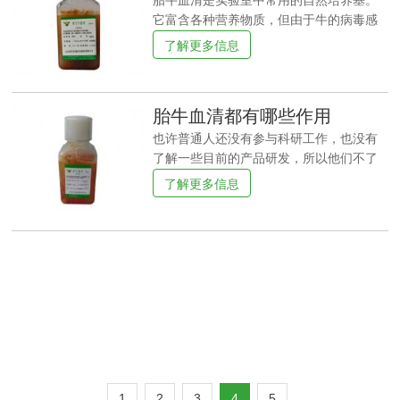
胎牛血清是实验室中常用的自然培养基。
菌肥：包括抗生菌、增产菌等。
外观(透明清亮)、总蛋白含量(胎牛血清一
它富含各种营养物质，但由于牛的病毒感
般范围为30-40mg/ml)、血红蛋白(不高于
染，也很容易携带病毒，从而给细胞培养
了解更多信息
20mg/dl)、PH(国产血清，多高于7.5，进
带来潜在的干扰。因此，我们不仅要确保
口胎牛血清，多低于7.5)、微生物、免疫球
孕妇的来源是健康的，没有各种传染病
蛋白(进口胎牛血清，不含IgM，IgG含量也
（包括没有疯牛病流行），屠宰场需要在
胎牛血清都有哪些作用
较低)、抗生素含量等。胎牛血清的作用：
政府注册，在胎儿牛血清的质量检查中，
胎牛血清在包括：1.
还要进行各种病毒检查，以确保胎儿牛血
也许普通人还没有参与科研工作，也没有
清的质量。胎儿牛血清的批号确保生产都
了解一些目前的产品研发，所以他们不了
可以追溯。胎牛血清是在母牛怀孕5~8个月
解一些新产品。胎牛血清是目前比较流行
了解更多信息
时，取出胎儿牛，心脏穿刺取血。所有的
的产品，具有质量很高的特点，对身体的
设备和网站都需要无菌。血清采集条件需
危害相对较小，可以给人体带来更多的好
要符合工业生产的标准。血清采集后，需
处，那么胎牛血清的作用是什么呢？一、
要离心，然后留下上部，即血清，然后冷
解毒效果有些人可能生活在一些污染严重
冻和储存血清。在适当的条件下，血清解
的地方，喝水或吃嘴里含有一些有毒金
冻后应一起过滤7次，滤膜孔径不断缩小，
属，所以可能会引起身体不适。胎儿牛血
3次为0.
清进入人体后，可与体内蛋白质与有毒金
属发生化学反应，从而降低体内有毒金属
的含量，减少有毒金属对身体的伤害，自
然发挥解毒作用。二、调节酸碱平衡很多
人都知道正常的身体应该处于弱碱状态，
1
2
3
4
5