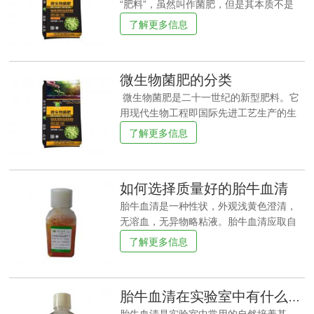
“肥料”，虽然叫作菌肥，但是其本质不是
肥，只是通过一些工厂的手段培养的一些
了解更多信息
在土壤中有利于土壤和作物的有益菌类。
生物菌肥施肥量根据施肥的时机不同，底
肥和追肥使用量为每亩5公斤，可以和有机
微生物菌肥的分类
肥料混合后使用；对于果树之类的农产
品，每颗幼苗使用量为200克左右，成年后
微生物菌肥是二十一世纪的新型肥料。它
的果树可以放射状沟施，每颗0.5-1公斤即
用现代生物工程即国际先进工艺生产的生
可。除此之外，微生物菌肥还可以用作蘸
物产品。微生物菌肥是根据土壤微生态学
了解更多信息
苗灌根、拌苗床土、盆栽以及冲施等，各
原理、植物营养学原理、以及现代"有机农
种施肥方法都有所不同，用量也要把握
业"的基本概念而研制出来的。微生物肥料
好，否则就事倍功半了。使用方法：1、 用
是以活性(可繁殖)微生物的生命活动导致作
如何选择质量好的胎牛血清
得早，用得足，次数多。微生物菌剂到根
物得到所需养分(肥料)的一种新型肥料生物
际需要与其它的微生物竞争营养和位置
制品，是农业生产中肥料的一种(也称第三
胎牛血清是一种性状，外观浅黄色澄清，
等，因此，要做到先声夺人，才能取得更
代肥料)。菌肥分类1、有固氮作用的菌
无溶血，无异物略粘液。胎牛血清应取自
好的效果
肥：包括根瘤菌、固氮菌、固氮蓝藻等；
剖腹产胎牛；新牛血清取自出生后24小时
了解更多信息
2、分解土壤有机物的菌肥：包括有机磷细
内的新牛；小牛血清取自出生后10-30天的
菌和复合细菌等；3、分解土壤中难溶性矿
小牛。胎牛血清是高质量的，因为胎牛还
物的菌肥：包括硅酸盐细菌、无机磷细菌
没有接触到外界，血清中所含的抗体、补
胎牛血清在实验室中有什么重要性
等；4、促进作物对土壤养分利用的菌肥：
体等对细胞有害的成分至少是有害的。胎
包括菌根菌等；5、抗病及刺激作物生长的
牛血清质量好质量好？胎牛血清主要通过