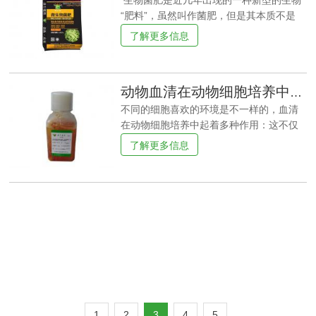
生物菌肥是近几年出现的一种新型的生物
益细菌。如果土壤中有害细菌过多，就会
“肥料”，虽然叫作菌肥，但是其本质不是
产生各种土壤传播疾病，如灰霉病、白粉
肥，只是通过一些工厂的手段培养的一些
了解更多信息
病、根结线虫等。此时，需要微生物肥料
在土壤中有利于土壤和作物的有益菌类。
来调节土壤。微生物菌肥的作用：微生物
生物菌肥施肥量根据施肥的时机不同，底
肥料的主要功能是改善土壤活性，补充作
肥和追肥使用量为每亩5公斤，可以和有机
动物血清在动物细胞培养中起着多种作用
物养分，具体表现为四个方面：1.提高土壤
肥料混合后使用；对于果树之类的农产
活性，微生物肥料中的有益细菌能有效地
品，每颗幼苗使用量为200克左右，成年后
不同的细胞喜欢的环境是不一样的，血清
针对土壤中的有害细菌，能抑
的果树可以放射状沟施，每颗0.5-1公斤即
在动物细胞培养中起着多种作用：这不仅
可。除此之外，微生物菌肥还可以用作蘸
是培养基的差异，也是细胞生长的空间密
了解更多信息
苗灌根、拌苗床土、盆栽以及冲施等，各
度。有些细胞生长得更好，生长得更好。
种施肥方法都有所不同，用量也要把握
这通常属于生长速度较慢的细胞。例如，
好，否则就事倍功半了。使用方法：1、 用
内皮细胞。有些细胞数量较少，细胞状态
得早，用得足，次数多。微生物菌剂到根
会生长得更好，如巨噬细胞和一些肿瘤细
际需要与其它的微生物竞争营养和位置
胞。特别是巨噬细胞生长得非常快，壁贴
等，因此，要做到先声夺人，才能取得更
得非常快，所以在代代相传时应该留下少
好的效果
量的细胞，这样细胞状态会更好。巨噬细
胞更喜欢堆积生长，堆积之间有空间。如
果它们生长在一起，细胞形态基本上会很
差，老化会更多，这对以后的实验结果不
好。因此，在培养细胞时，我们应该探索
1
2
3
4
5