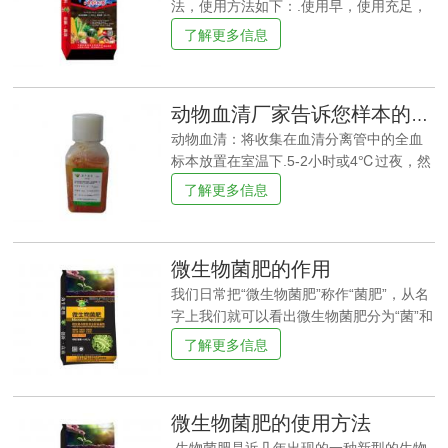
法，使用方法如下：.使用早，使用充足，
次数多。微生物需要与其他微生物竞争营
了解更多信息
养和位置才能达到根际。因此，只有带
头，才能取得更好的效果。建议从底肥(生
长初期)开始施用，不要随意减少，一个生
动物血清厂家告诉您样本的用途
长季至少施用2-3次。2.使用正确的方法：
可以使用混合物.浸种.蘸根.灌根.穴施.沟施.
动物血清：将收集在血清分离管中的全血
喷施.滴灌.撒施等方浸种.蘸根等方法具有突
标本放置在室温下.5-2小时或4℃过夜，然
出的早期效果。为了达到更好的效果，还
后1000×g离心20分钟，取上清，或将上清
了解更多信息
需要结合土壤施用方法，特别是结合灌根.
除-20℃或-80℃但要避免反复冻融。血
穴施.滴灌等方法效果较好。1)撒在表面
浆：用EDTA或者肝素作为抗凝剂采集标
后，一定要覆盖土壤，促进土壤中微生物
本，采集后30分钟内2-8℃1000×g离心15
微生物菌肥的作用
的繁殖，避免紫外线的伤害。2)喷洒和滴
分钟，取上清检测，或将上清放在-20℃
灌对微生物剂的要求较高，由于载体和生
或-80℃但要避免反复冻融。组织匀浆：预
我们日常把“微生物菌肥”称作“菌肥”，从名
产工艺的限制，
冷PBS(0.01M,pH=7.4)冲洗组织，去除残
字上我们就可以看出微生物菌肥分为“菌”和
留血液(均匀浆液中裂解的红细胞会影响测
“肥”两个方面，其中“菌”指的是微生物菌
了解更多信息
量结果)，称重后切割组织。切割组织与相
肥，而“肥”指的是肥料，这两者结合使用，
应体积PBS(一般按1:9的重量体积比，如1g
能够有效改善土壤问题，补充作物所需的
组织样品对应9mL的PBS，可根据实验需
养分。 要了解微生物肥料的作用，首先要
微生物菌肥的使用方法
要适当调整具体体积并做好记录。
了解土壤的组成：土壤由有机质、矿物质
和微生物组成，微生物分为有害细菌和有