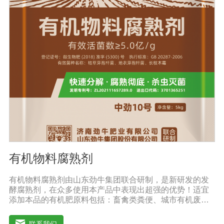
薯、辣椒、番茄、黄瓜丶韮菜、甘蓝等瓜果、蔬菜。【注
意事项】1.本品内含大量有益活菌，不可与杀菌剂混合使
用，用过农药 的喷雾器一定要认真清洗后在喷菌剂。2.本
品如与化肥混用，要现混现用。【贮 存】于阴凉干燥处保
存，避免阳光直射和雨淋【保 质 期】24个月【性 状】粉
剂【活 菌 数】≥10亿/克
有机物料腐熟剂
有机物料腐熟剂由山东劲牛集团联合研制，是新研发的发
酵腐熟剂，在众多使用本产品中表现出超强的优势！适宜
添加本品的有机肥原料包括：畜禽类粪便、城市有机废弃
物、糠壳、饼粕、污泥、农林废弃物、以及谷壳、产品加
工废弃料（蔗糖泥、果渣、茶渣、蘑菇渣、酒糟、中草药
联系我们