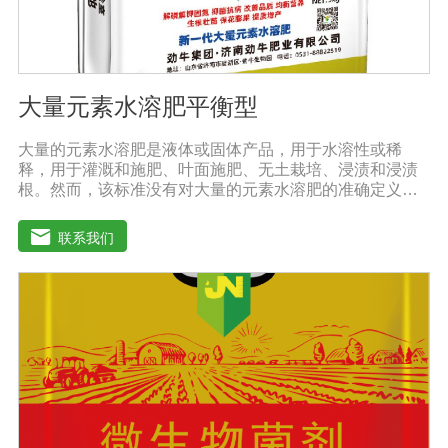
大量元素水溶肥平衡型
大量的元素水溶肥是液体或固体产品，用于水溶性或稀
释，用于灌溉和施肥、叶面施肥、无土栽培、浸渍和浸渍
根。然而，该标准没有对大量的元素水溶肥的准确定义。
本标准规定的水溶性肥料实际上是指水溶性复合肥料或混
合肥料。大量的元素水溶肥的特点是作物喷洒后通过树枝
联系我们
和树叶迅速渗透到体内，提高作物运输营养物质的能力，
增加果叶营养物质，增强细胞活力和代谢能力。1.促进发
芽，加速茶树、果树、蔬菜等作物的生长，增加花蕾，促
进发芽，缩短采摘周期，增加产量，提高品质。瓜类、豆
类、甘蔗、桑树、树苗、果苗和攀缘作物生长得更快。2.
绿叶增强枝条，保护花朵和果实。使用后，叶子呈嫩绿
色，叶子又厚又亮。果树、瓜类、豆类等作物在开花前后
喷洒，也可防止谢花落果。具有显著的保花保果作用，也
是大量元素水溶性肥料的主要作用之一。3.果实大、颗粒
重、早熟、高产果树、瓜类、豆类等多种作物。在果实期