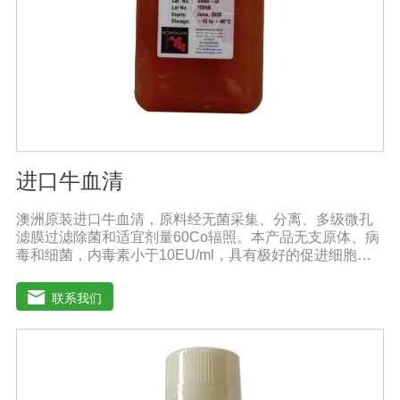
进口牛血清
澳洲原装进口牛血清，原料经无菌采集、分离、多级微孔
滤膜过滤除菌和适宜剂量60Co辐照。本产品无支原体、病
毒和细菌，内毒素小于10EU/ml，具有极好的促进细胞增
殖作用。适用于多种细胞株的培养、扩增和保藏、组织器
官的分离、培养及单克隆抗体的制备和疫苗的研制及生
联系我们
产。质量标准：符合《中华人民共和国兽药典》2020版、
欧洲药典、美国药典质量标准。规格：500ml/瓶保
存：-15℃―-20℃有效期：5年注意事项：解冻：采用逐
步解冻法（ -20℃→2-8℃→ 室温），可减少沉淀的产生使
血清质量不会受到影响。