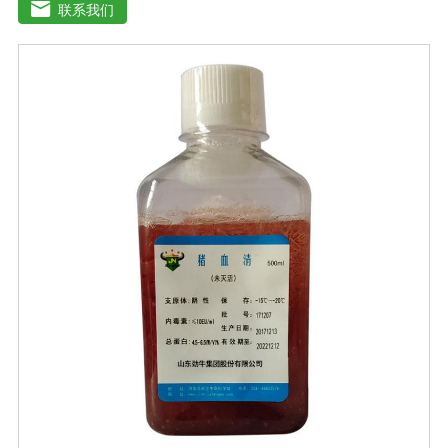
扩增及单克隆抗体的制备和疫苗的研制及生产。质量标
联系我们
准：符合《中华人民共和国兽药典》2020版质量标准。规
格：500ml/瓶保存：-15℃―-20℃有效期：5年注意事
项：解冻：采用逐步解冻法（ -20℃→2-8℃→ 室温），可
减少沉淀的产生使血清质量不会受到影响。