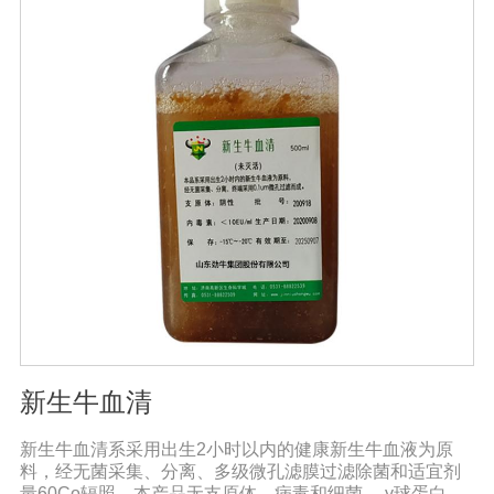
新生牛血清
新生牛血清系采用出生2小时以内的健康新生牛血液为原
料，经无菌采集、分离、多级微孔滤膜过滤除菌和适宜剂
量60Co辐照。本产品无支原体、病毒和细菌， γ球蛋白含