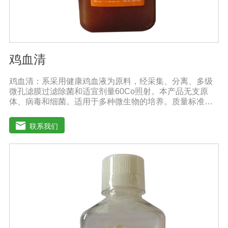
鸡血清
鸡血清：系采用健康鸡血液为原料，经采集、分离、多级
微孔滤膜过滤除菌和适宜剂量60Co照射。本产品无支原
体、病毒和细菌。适用于多种微生物的培养。质量标准：
符合《中华人民共和国兽药典》2020版质量标准。规格：
1000ml/瓶保存：-15℃―-20℃有效期：5年注意事项：解
联系我们
冻：采用逐步解冻法（ -20℃→2-8℃→ 室温），可减少沉
淀的产生使血清质量不会受到影响。