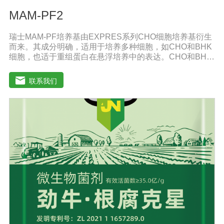
MAM-PF2
瑞士MAM-PF培养基由EXPRES系列CHO细胞培养基衍生
而来。其成分明确，适用于培养多种细胞，如CHO和BHK
细胞，也适于重组蛋白在悬浮培养中的表达。CHO和BHK
细胞是重组蛋白表达中应用广泛的两种细胞。MAM-PF系
列培养基不含L-谷氨酰胺以避免因L-谷氨酰胺降解和胺积累
联系我们
带来的不利影响。MAM-PF培养基可添加极少量的酚红或
不添加。无血清培养基比需添加血清的培养基高级，它有
助于表达产物的纯化和后续处理。多数市场上出售的无血
清培养基含有多种成分不明确蛋白和（或）蛋白水解产
物。因此成分完全明确的培养基和市场上其他添加血清的
培养基以及无血清培养基相比具有巨大的技术优势。从风
险控制的角度来看，不含动物蛋白的培养基也极受欢迎，
同时它还可以避免动物性原料短缺和不稳定带来的影响。
MAM-PF1、MAM-PF2、MAM-PF7d 和MAM-PF7e,MAM-
PF培养基不含动物性蛋白和多肽，无成分不明确的水解产
物。用户使用前需自行添加L-谷氨酰胺（0.6一8 mM）。
DMEM High GlouseDMEM培养基是使用BME改良培养
基，其氨基酸和维生素含量是BME培养的四倍。DMEM培
养基中含有非必需氨基酸和特定的必需微量元素，碳酸氢