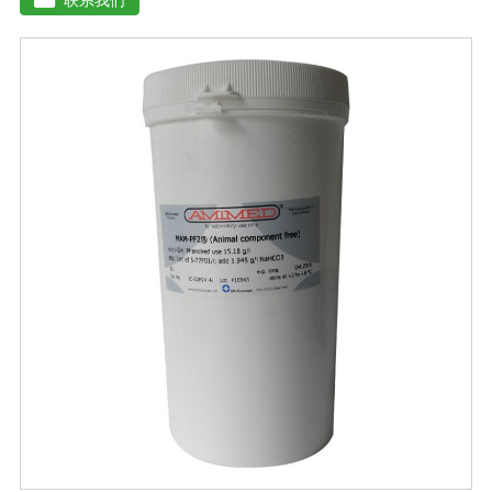
残渣、糠醛渣、农作物秸杆等）。【功效特点】1、本产品
适应性广，升温速度快，分解能力强，除臭效果彻底。2、
起温快在温度0℃以上时, 2天温度可升至60℃以上。可充
分分解畜禽类粪便中产生臭味的有机硫化物、有机氨化物
等, 升温后2-3天, 臭味大幅减低。3、发酵周期短15-20天即
可达到基本腐熟状态。4、发酵过程高温(60℃-70℃)持久
能杀灭发酵物中的病菌、虫卵、杂草种子。5、堆肥总养分
损失少, 腐殖质含量高, 钾元素含量增高明显。【用法用
量】 本品1公斤可发酵2-3吨物料。使用时先将发酵剂与稻
糠或玉米面或者干的发酵物料湿均匀, 后掺入发酵物中, 混
匀, 堆成堆(夏天堆高控制在0. 6-1米之间, 冬季0. 8-1. 6米之
间, 并用薄膜或草帘覆盖, 待内部温度升到25℃时, 将覆盖
物揭开)。待温度升到45℃(冬季温度升到55C)以上 时开始
一次翻堆, 以后每当堆温达到60℃以上时需进行翘堆, 15-
20天即可达到基本腐熟状态。