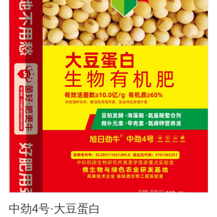
的化学物质，再辅助特殊增效剂，能快速、高效杀灭线虫
和作物真菌、细菌病害。不仅有效地预防和控制多种作物
根结线虫、胞囊线虫、茎线虫等线虫病的危害。2、抑制各
种线虫，减轻线虫病危害；3、改善作物根部微生态环境，
活化土壤，促进植株正常生长；4、激活根部受损细胞，快
速恢复根系生理机能，预防根系因线虫的危害导致的烂
根。
中劲4号·大豆蛋白