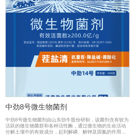
病害。同时还有提高作物免疫力和抗逆性，促进作物生
长，改善品质，促进生长的代谢产物，促进根系生长，产
生分解不溶性磷酸盐、硅酸盐和含钾矿物的代谢产物，促
进植物对磷、钾、硅等营养元素的利用；增产30%-50%；
提早成熟，最终达到增产增收的目的。且持效期较长，对
环境友好，对生态没有破坏性，符合我国农业可持续发展
的要求，是生产绿色食品作物的首选产品。
中劲8号微生物菌剂
中劲8号微生物菌剂由山东劲牛股份研制，该菌剂含有较为
活跃的微生物菌群和各种活性酶，通过微生物的生命活动
分解土壤中的有效成分，起到解磷、解钾及固氮的作用，