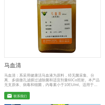
马血清
马血清：系采用健康活马血液为原料，经无菌采集、分
离、多级微孔滤膜过滤除菌和适宜剂量60Co照射。本产品
无支原体、病毒和细菌，内毒素小于10EU/ml。适用于多
种微生物的培养。质量标准：符合《中华人民共和国兽药
典》2020版质量标准。规格：500ml/瓶保
联系我们
存：-15℃―-20℃有效期：5年注意事项：解冻：采用逐
步解冻法（ -20℃→2-8℃→ 室温），可减少沉淀的产生使