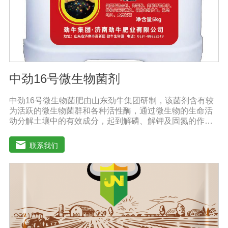
中劲16号微生物菌剂
中劲16号微生物菌肥由山东劲牛集团研制，该菌剂含有较
为活跃的微生物菌群和各种活性酶，通过微生物的生命活
动分解土壤中的有效成分，起到解磷、解钾及固氮的作
用，减少化肥使用量；同时又能产生各种农作物需要的植
物激素、酸性物质以及维生素，能不同程度地刺激调节植
联系我们
物生长；并且能产生铁载体、抗生素、系统防卫酶等多种
物质，可以抑制细菌或真菌性病害或诱导系统抗性间接达
到促进植物生长的作用。●传导性强，生根护根，平衡土壤
微生物环境，形成有益菌屏障，提高作物的抗病性，苗齐
苗壮。●增强植物免疫能力，提高植物对高温、低温、干
旱、药害、盐害等逆境的抗逆能力。●营养丰富，促进植物
生长发育，叶片更加柔软浓绿、毛细根增多，预防早衰，
增产提质。【适用范围】玉米、小麦、果树、土豆、红