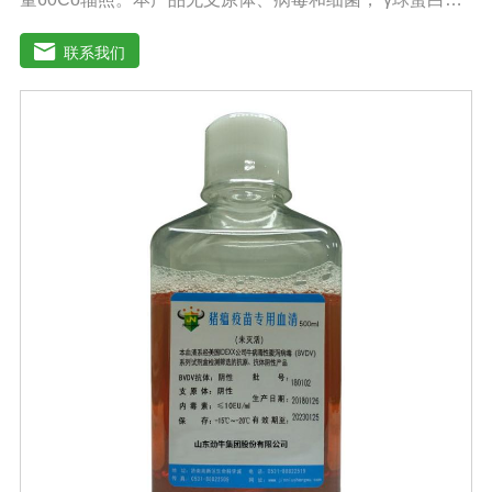
量低，血红蛋白含量低，内毒素小于5EU/ml，具有良好的
促进细胞增殖作用。适用于多种细胞株的培养、扩增及单
联系我们
克隆抗体的制备和疫苗的研制及生产。质量标准：符合
《中华人民共和国药典》2020版、《中华人民共和国兽药
典》2020版质量标准。规格：500ml/瓶、1000ml/瓶保
存：-15℃―-20℃有效期：5年注意事项：1、解冻：采用
逐步解冻法（ -20℃→2-8℃→ 室温），可减少沉淀的产生
使血清质量不会受到影响。