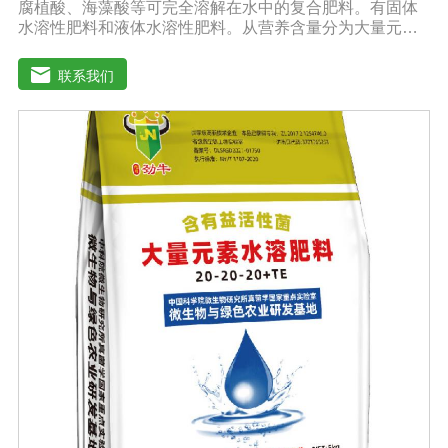
腐植酸、海藻酸等可完全溶解在水中的复合肥料。有固体
水溶性肥料和液体水溶性肥料。从营养含量分为大量元素
水溶性肥料、中元素水溶性肥料、微量元素水溶性肥料、
含氨基酸水溶性肥料、含腐植酸水溶性肥料、有机水溶性
联系我们
肥料等。水溶肥与传统的过磷酸钙肥等品种相比，水溶性
肥料具有明显的优势。它是一种水溶性好、无残渣的速效
肥料，能完全溶于水，能直接被作物的根和叶吸收利用。
水溶肥作为一种快速肥料，其营养元素相对全面，根据不
同作物的肥料特点，相应的肥料配方不同，市场销售蔬
菜、果树、花卉、食品、棉花、油等作物专用水溶性肥
料。使用技巧：1．避免直接冲施，要采取二次稀释法。由
于水溶性肥料有别于一般的复合肥料，所以农民就不能够
按常规施肥方法，造成施肥不均匀，出现烧苗伤根，苗小
苗弱等现象，二次稀释保证冲肥均匀，提高肥料利用率。
2．严格控制施肥量。水溶肥比一般复合肥养分含量高，用
量相对较少。由于其速效性强，难以在土壤中长期存留，
所以要严格控制施肥量，避免肥料流失即降低施肥的经济
效益，达不到高产优质高效的目的。3．尽量单用或与非碱
性的农药混用。比如在蔬菜出现缺素症或根系生长不良
时，不少农民多采用喷施水溶肥的方法加以缓解。在此提
醒农民朋友，水溶肥要尽量单独施用或与非碱性的农药混
用，以免金属离子起反应产生沉淀，造成叶片肥害或药
害。