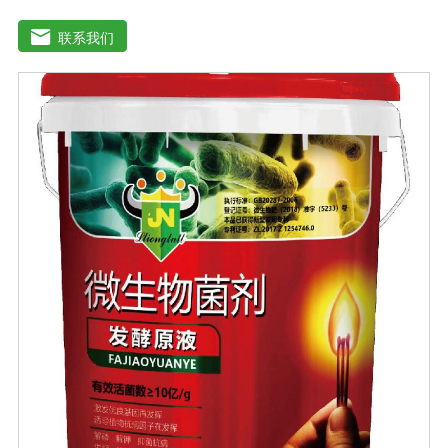
减少化肥使用量；同时又能产生各种农作物需要的植物激
素、酸性物质以及维生素，能不同程度地刺激调节植物生
联系我们
长；并且能产生铁载体、抗生素、系统防卫酶等多种物
质，可以抑制细菌或真菌性病害或诱导系统抗性间接达到
促进植物生长的作用。既能适用于各种粮食作物及蔬菜的
种植，又能适用于果树等经济作物的栽培。【适用范围】
玉米、小麦、果树、土豆、红薯、辣椒、番茄、黄瓜丶韮
菜、甘蓝等瓜果、蔬菜。【注意事项】1.本品内含大量有
益活菌，不可与杀菌剂混合使用，用过农药 的喷雾器一定
要认真清洗后在喷菌剂。2.本品如与化肥混用，要现混现
用。【贮 存】于阴凉干燥处保存，避免阳光直射和雨淋
【保 质 期】24个月【性 状】粉剂【活 菌 数】≥200亿/克