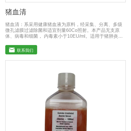
猪血清
猪血清：系采用健康猪血液为原料，经采集、分离、多级
微孔滤膜过滤除菌和适宜剂量60Co照射。本产品无支原
体、病毒和细菌， 内毒素小于10EU/ml。适用于猪肺炎支
原体等多种微生物的培养。质量标准：符合《中华人民共
和国兽药典》2020版质量标准。规格：500ml/瓶保
联系我们
存：-15℃―-20℃有效期：5年注意事项：解冻：采用逐
步解冻法（ -20℃→2-8℃→ 室温），可减少沉淀的产生使
血清质量不会受到影响。