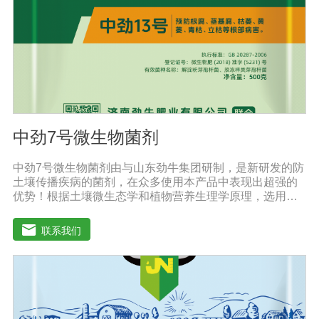
钠的的浓度也提高了。标准配方DMEM培养基葡萄糖的含
量为1000 mg/L，高糖DMEM培养基葡萄糖的含量为4500
mg/L。DMEM早期是用来培养鼠胚胎细胞。
中劲7号微生物菌剂
中劲7号微生物菌剂由与山东劲牛集团研制，是新研发的防
土壤传播疾病的菌剂，在众多使用本产品中表现出超强的
优势！根据土壤微生态学和植物营养生理学原理，选用有
效的菌群等高效菌株，采用现代微生物发酵技术加工制备
而成的农用生物制剂。它利用微生物自身的寄生作用，并
联系我们
释放出对土壤传播疾病和植物疾病、对细菌、真菌等具有
杀灭作用的化学物质，再辅助特殊增效剂，能快速、高效
抑制作物真菌、细菌病害。不仅有效地预防和控制多种作
物疾病的危害，还具有预防根腐病、枯萎病、锈枯病、黄
萎病、立枯病等多种病害功效，等土传病害的抗病力；从
而有效地解决由土传病害引起的作物根部病害及蔬菜苗期