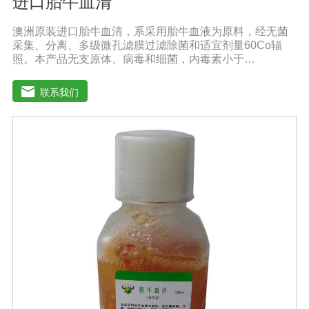
进口胎牛血清
澳洲原装进口胎牛血清，系采用胎牛血液为原料，经无菌
采集、分离、多级微孔滤膜过滤除菌和适宜剂量60Co辐
照。本产品无支原体、病毒和细菌，内毒素小于
10EU/ml，具有很好好的促进细胞增殖作用。适用于娇贵
细胞及多种细胞株的培养、扩增和保藏、组织器官的分
联系我们
离、培养及单克隆抗体的制备和疫苗的研制及生产。质量
标准：符合《中华人民共和国药典》2020版、符合《中华
人民共和国兽药典》2020版、欧洲药典、美国药典质量标
准。规格：500ml/瓶保存：-15℃―-20℃有效期：5年注
意事项：解冻：采用逐步解冻法（ -20℃→2-8℃→ 室
温），可减少沉淀的产生使血清质量不会受到影响。