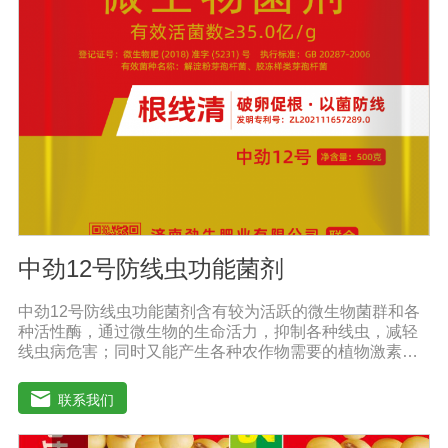
喷洒可以增加果实，提前成熟，在抽穗期和灌浆期喷洒谷
物可以使抽穗整齐，重量显著增加。4.灾后恢复，抗旱、
防涝、防虫。风灾后，喷洒能迅速恢复生长，抵抗农作物
病虫害，与农药混合喷洒，病株恢复更快。
中劲12号防线虫功能菌剂
中劲12号防线虫功能菌剂含有较为活跃的微生物菌群和各
种活性酶，通过微生物的生命活力，抑制各种线虫，减轻
线虫病危害；同时又能产生各种农作物需要的植物激素、
酸性物质以及维生素，能不同程度的刺激调节植物生长；
并且能产生抗生素，系统防伪酶等多种物质，间接达到促
联系我们
进植物生长。【产品功能】 1、本产品利用微生物自身的
寄生作用，并释放出对线虫、细菌、真菌等具有杀灭作用