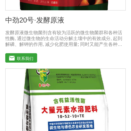
中劲20号·发酵原液
发酵原液微生物菌剂含有较为活跃的微生物菌群和各种活
性酶, 通过微生物的生命活动分解土壤中的有效成分, 起到
解磷、解钾的作用, 减少化肥使用量; 同时又能产生各种农
作物需要的植物激素、酸性物质以及维生素, 能不同程度地
刺激调节植物生长; 并且能产生抗生素、系统防卫酶等多种
联系我们
物质, 可以抑制细菌或真菌性病害或诱导系统抗性, 间接达
到促进植物生长的作用。【产品功能】1、改善土填养分疏
松土壤, 提高土壤通透性和保水保肥能力, 增加土壤有机质
防止板结, 有效解决因连工连作、重茬等原因造成的减产问
题。2、解磷解钾、提高化肥利用率有效菌能分解土壤中的
有机质, 减少氨肥的流失; 其中解钾解磷菌能将土壤中固化
的化学钾肥、化学磷肥分解转化为速效钾、速效磷。3、改
善作物品质使用菌剂后, 作物中的蛋白质、糖分、氮基酸、
维生素等有益成分含量有所提高, 起到改善作物品质的作
用。4、增强作物的抗逆性能、提高产量分泌赤霉素、细胞
分裂素、生长素等活性物质, 刺激、调节、促进作物的生长
发育, 增强农作物的抗逆性能, 有利于农作物的增产5、预