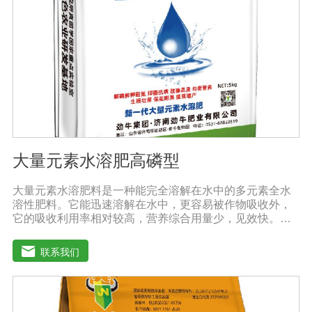
防、抑制细菌、真菌性病害如:小麦根腐病、镰刀菌、姜腐
病、黄萎病、灰葡萄孢、香蕉与棉花等枯萎病。
大量元素水溶肥高磷型
大量元素水溶肥料是一种能完全溶解在水中的多元素全水
溶性肥料。它能迅速溶解在水中，更容易被作物吸收外，
它的吸收利用率相对较高，营养综合用量少，见效快。用
于灌溉施肥、叶面施肥、无土栽培、浸泡浸根等液体或固
体肥料。使用方法：灌溉施肥，灌溉包括灌溉、滴灌等灌
联系我们
溉方式，不仅节约用水，而且节约施肥，而且植物吸收
快。叶面施肥，将肥料稀释溶解在水中喷洒叶面，或溶解
在水中，均匀喷洒叶面，通过叶面孔进入植物，植物可以
通过叶片营养吸收，大大提高了肥料的吸收利用效率。利