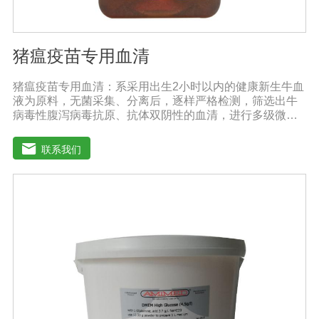
猪瘟疫苗专用血清
猪瘟疫苗专用血清：系采用出生2小时以内的健康新生牛血
液为原料，无菌采集、分离后，逐样严格检测，筛选出牛
病毒性腹泻病毒抗原、抗体双阴性的血清，进行多级微孔
滤膜过滤除菌和适宜剂量60Co照射。本产品无支原体、病
毒和细菌， γ球蛋白含量低，血红蛋白含量低，内毒素小于
联系我们
5EU/ml，具有良好的促进细胞增殖作用。适用于多种细胞
株的培养、扩增及单克隆抗体的制备和疫苗（尤其是猪瘟
疫苗）的研制及生产。质量标准：符合《中华人民共和国
药典》2020版、《中华人民共和国兽药典》2020版质量标
准。规格：500ml/瓶保存：-15℃―-20℃有效期：5年注
意事项：解冻：采用逐步解冻法（ -20℃→2-8℃→ 室
温），可减少沉淀的产生使血清质量不会受到影响。