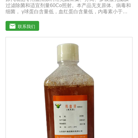
过滤除菌和适宜剂量60Co照射。本产品无支原体、病毒和
细菌， γ球蛋白含量低，血红蛋白含量低，内毒素小于
5EU/ml，具有良好的促进细胞增殖作用。适用于多种细胞
的培养。质量标准：符合《中华人民共和国兽药典》2020
联系我们
版质量标准。规格：100ml/瓶、250ml/瓶、500ml/瓶保
存：-15℃―-20℃有效期：5年注意事项：1、解冻：采用
逐步解冻法（ -20℃→2-8℃→ 室温），可减少沉淀的产生
使血清质量不会受到影响。