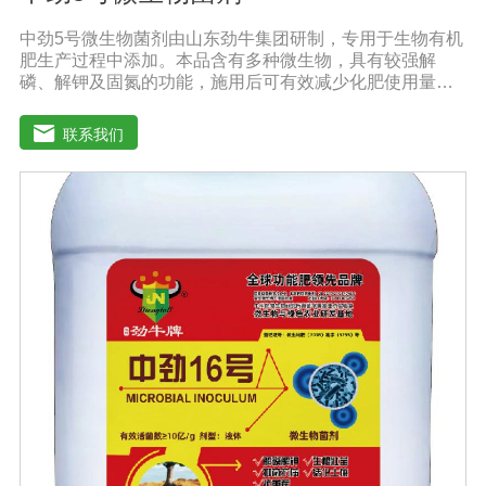
中劲5号微生物菌剂由山东劲牛集团研制，专用于生物有机
肥生产过程中添加。本品含有多种微生物，具有较强解
磷、解钾及固氮的功能，施用后可有效减少化肥使用量；
同时又能产生多种农作物需要的植物激素、酸性物质以及
维生素，能不同程度地刺激根系生长，促进营养和水分吸
联系我们
收；并且能产生铁载体、抗生素、系统防卫酶等多种物
质，可以抑制细菌、真菌性病害、诱导系统抗性，具有显
著的防病、抗重茬的效果。【产品功能】1.抑制植物病原
真菌的生长，提高植物对枯萎病、黄萎病、根腐病等土传
病害的抗病力；2.分泌促进生长的代谢产物，促进根系生
长；3.产生分解不溶性磷酸盐、硅酸盐和含钾矿物的代谢
产物，促进植物对磷、钾、硅等营养元素的利用；【适用
范围】适宜添加本品的有机肥原料包括：畜禽粪便、城市
有机废弃物、糠壳、饼粕、作物秸杆、产品加工废弃料
（蔗糖泥、果渣、茶渣、蘑菇渣、酒糟）【注意事项】 1.
本品内含大量有益活菌，不可与杀菌剂混合使用，用过农
药 的喷雾器一定要认真清洗后在喷菌剂。 2.本品如与化肥
混用，要现混现用。【贮 存】于阴凉干燥处保存，避免
阳光直射和雨淋【保 质 期】24个月