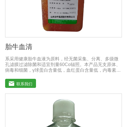
胎牛血清
系采用健康胎牛血液为原料，经无菌采集、分离、多级微
孔滤膜过滤除菌和适宜剂量60Co辐照。本产品无支原体、
病毒和细菌，γ球蛋白含量低，血红蛋白含量低，内毒素小
于5EU/ml，具有极好的促进细胞增殖作用。适用于娇贵细
胞及多种细胞株的培养、扩增和保藏、组织器官的分离、
联系我们
培养及单克隆抗体的制备和疫苗的研制及生产。质量标
准：符合《中华人民共和国药典》2020版、《中华人民共
和国兽药典》2020版质量标准。规格：250ml/瓶保
存：-15℃―-20℃有效期：5年注意事项：1、解冻：采用
逐步解冻法（ -20℃→2-8℃→ 室温），可减少沉淀的产生
使血清质量不会受到影响。2、在 0℃ ~ 4℃状态下存放过
久会影响促细胞生长效果。