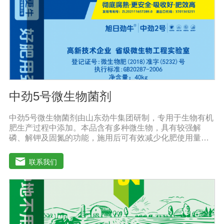
项:1、本品可与中酸性农药混用，并增加药效。2、宜在上
午9点之前或下午4点以后喷施，喷后4小时内遇雨水应补
喷。3、储存于阴凉干燥通风处。
中劲5号微生物菌剂
中劲5号微生物菌剂由山东劲牛集团研制，专用于生物有机
肥生产过程中添加。本品含有多种微生物，具有较强解
磷、解钾及固氮的功能，施用后可有效减少化肥使用量；
同时又能产生多种农作物需要的植物激素、酸性物质以及
维生素，能不同程度地刺激根系生长，促进营养和水分吸
联系我们
收；并且能产生铁载体、抗生素、系统防卫酶等多种物
质，可以抑制细菌、真菌性病害、诱导系统抗性，具有显
著的防病、抗重茬的效果。【产品功能】1.抑制植物病原
真菌的生长，提高植物对枯萎病、黄萎病、根腐病等土传
病害的抗病力；2.分泌促进生长的代谢产物，促进根系生
长；3.产生分解不溶性磷酸盐、硅酸盐和含钾矿物的代谢