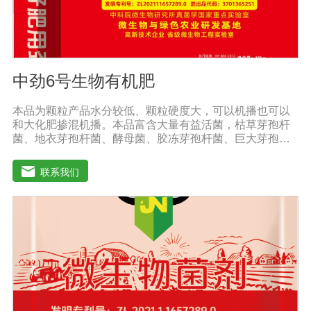
中劲6号生物有机肥
本品为颗粒产品水分较低、颗粒硬度大，可以机播也可以
和大化肥掺混机播。本品富含大量有益活菌，枯草芽孢杆
菌、地衣芽孢杆菌、酵母菌、胶冻芽孢杆菌、巨大芽孢杆
菌、解淀粉芽孢杆菌等复合配伍，有益菌大量繁殖快速释
放大量养分，增强土壤肥力，能激活土壤养分，使土壤中
联系我们
氮磷钾、中微量元素利用率达到大化，土壤肥力大幅度提
高。【中劲6号微生物菌剂产品功能】 以菌克菌，有益菌
群有效的抑制病原菌的生长，有效缓解根腐、黄化、枯
萎、烂根、根肿、早衰等现象，防止其它土传病害及重茬
的发生。 1、改善土壤养分微生物菌剂能够增强土壤团粒
结构，疏松土壤，提高土壤通透性和保水保肥能力，增加
土壤有机质，调节土壤PH值，活化土壤中的潜在养分，改
善土壤中养分的供应情况，有效解决因连工连作，重茬等
原因造成的减产问题。针对长期使用鸡粪造成的有机酸毒
害，烧根烧菌，病菌虫卵危害，酸碱不平衡等现状采用高