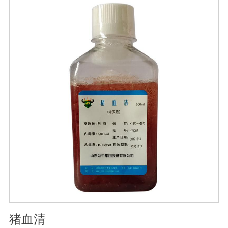
和国兽药典》2020版质量标准。规格：250ml/瓶保
存：-15℃―-20℃有效期：5年注意事项：1、解冻：采用
逐步解冻法（ -20℃→2-8℃→ 室温），可减少沉淀的产生
使血清质量不会受到影响。2、在 0℃ ~ 4℃状态下存放过
久会影响促细胞生长效果。
猪血清