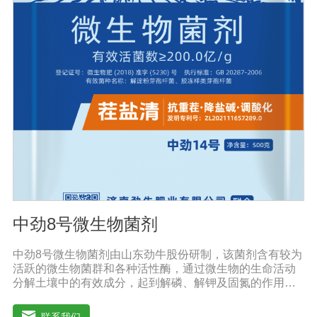
能力。(3)调整微生物区系，改善土壤微生态系统。腐烂的
有机肥含有酵母、乳酸菌、纤维素分解菌和其他有益微生
物，生物有机肥还含有固氮、硅酸盐、溶磷、光合细菌和
假单胞细菌，这些微生物除了产生大量活性物质外，还具
有固氮、溶磷、钾，有些还具有抑制植物根病原体的能
力，有些有能力改善土壤微生态环境。此外，生物有机肥
施入土壤后，可以调节土壤中微生物的区域组成，有利于
改变土壤中微生态系统的结构。(4)激活不溶化合物，提高
土壤供养能力。生物有机肥含有固氮微生物，可以通过固
氮酶的作用将空气中的氮还原为可被作物吸收利用的成
分，是作物提供氮营养的重要途径。
中劲8号微生物菌剂
中劲8号微生物菌剂由山东劲牛股份研制，该菌剂含有较为
活跃的微生物菌群和各种活性酶，通过微生物的生命活动
分解土壤中的有效成分，起到解磷、解钾及固氮的作用，
减少化肥使用量；同时又能产生各种农作物需要的植物激
素、酸性物质以及维生素，能不同程度地刺激调节植物生
联系我们