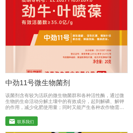
端生物技术精制而成，破除土壤板结，恢复土壤活力、保
肥保水、生物护根、强健植株、保花保果、促进花芽形
成，提高坐果率。 2、解决土壤重金属污染问题微生物菌
剂中的各种菌能有效的对土壤中的重金属进行溶解、氧化
还原及降解作用。重金属可与土壤有机质形成稳定的络合
物，对重金属在土壤中的化学行为产生深刻的影响，有效
解决土壤重金属污染问题。
中劲11号微生物菌剂
该菌剂含有较为活跃的微生物菌群和各种活性酶，通过微
生物的生命活动分解土壤中的有效成分，起到解磷、解钾
的作用，减少化肥使用量；同时又能产生各种农作物需要
的植物激素、酸性物质以及维生素，能不同程度地刺激调
节植物生长;并且能产生抗生素、系统防卫酶等多种物质，
联系我们
可以抑制细菌或真菌性病害或诱导系统抗性，间接达到促
进植物生长的作用。【产品功能】1、改善土壤养分：疏松