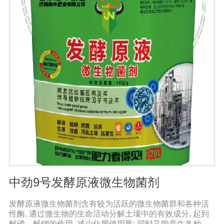
的化学钾肥、化学磷肥分解转化为速效钾、速效磷。3、改
善作物品质使用菌剂后, 作物中的蛋白质、糖分、氮基酸、
维生素等有益成分含量有所提高, 起到改善作物品质的作
用。4、增强作物的抗逆性能、提高产量分泌赤霉素、细胞
分裂素、生长素等活性物质, 刺激、调节、促进作物的生长
发育, 增强农作物的抗逆性能, 有利于农作物的增产5、预
防、抑制细菌、真菌性病害如:小麦根腐病、镰刀菌、姜腐
病、黄萎病、灰葡萄孢、香蕉与棉花等枯萎病。
中劲9号发酵原液微生物菌剂
发酵原液微生物菌剂含有较为活跃的微生物菌群和各种活
性酶, 通过微生物的生命活动分解土壤中的有效成分, 起到
解磷、解钾的作用, 减少化肥使用量; 同时又能产生各种农