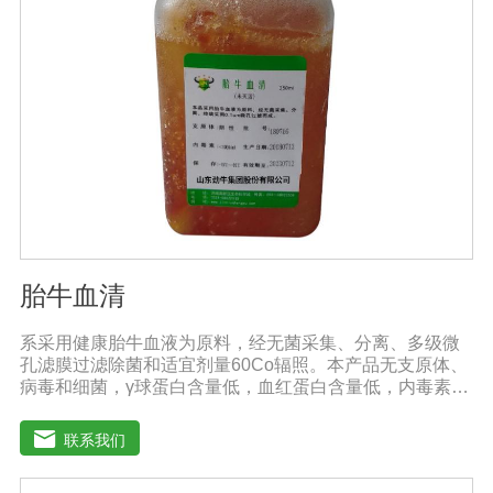
胎牛血清
系采用健康胎牛血液为原料，经无菌采集、分离、多级微
孔滤膜过滤除菌和适宜剂量60Co辐照。本产品无支原体、
病毒和细菌，γ球蛋白含量低，血红蛋白含量低，内毒素小
于5EU/ml，具有极好的促进细胞增殖作用。适用于娇贵细
胞及多种细胞株的培养、扩增和保藏、组织器官的分离、
联系我们
培养及单克隆抗体的制备和疫苗的研制及生产。质量标
准：符合《中华人民共和国药典》2020版、《中华人民共