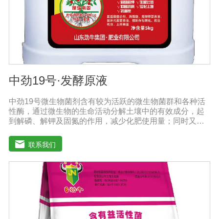
≥50g/L注意事项：阴凉干燥处存放，禁止暴晒和雨淋。内
含大量有益活菌，禁止与杀菌剂或含铜物质混用。
中劲19号·发酵原液
中劲19号微生物菌剂含有较为活跃的微生物菌群和各种活
性酶，通过微生物的生命活动分解土壤中的有效成分，起
到解磷、解钾及固氮的作用，减少化肥使用量；同时又能
产生各种农作物需要的植物激素、酸性物质以及维生素，
能不同程度地刺激调节植物生长；并且能产生铁载体、抗
联系我们
生素、系统防卫酶等多种物质，可以抑制细菌或真菌性病
害或诱导系统抗性间接达到促进植物生长的作用。