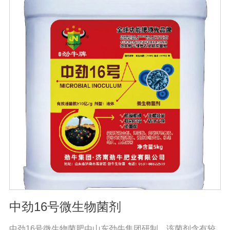
萎病、立枯病等多种病害功效，等土传病害的抗病力；从
而有效地解决由土传病害引起的作物根部病害及蔬菜苗期
病害。同时还有提高作物免疫力和抗逆性，促进作物生
长，改善品质，促进生长的代谢产物，促进根系生长，产
生分解不溶性磷酸盐、硅酸盐和含钾矿物的代谢产物，促
进植物对磷、钾、硅等营养元素的利用；增产30%-50%；
提早成熟，最终达到增产增收的目的。且持效期较长，对
环境友好，对生态没有破坏性，符合我国农业可持续发展
的要求，是生产绿色食品作物的首选产品。
中劲16号微生物菌剂
中劲16号微生物菌肥由山东劲牛集团研制，该菌剂含有较