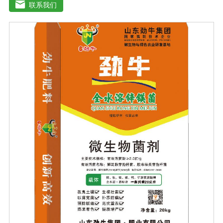
含氨基酸水溶性肥料、含腐植酸水溶性肥料、有机水溶性
联系我们
肥料等。水溶肥与传统的过磷酸钙肥等品种相比，水溶性
肥料具有明显的优势。它是一种水溶性好、无残渣的速效
肥料，能完全溶于水，能直接被作物的根和叶吸收利用。
水溶肥作为一种快速肥料，其营养元素相对全面，根据不
同作物的肥料特点，相应的肥料配方不同，市场销售蔬
菜、果树、花卉、食品、棉花、油等作物专用水溶性肥
料。使用技巧：1．避免直接冲施，要采取二次稀释法。由
于水溶性肥料有别于一般的复合肥料，所以农民就不能够
按常规施肥方法，造成施肥不均匀，出现烧苗伤根，苗小
苗弱等现象，二次稀释保证冲肥均匀，提高肥料利用率。
2．严格控制施肥量。水溶肥比一般复合肥养分含量高，用
量相对较少。由于其速效性强，难以在土壤中长期存留，
所以要严格控制施肥量，避免肥料流失即降低施肥的经济
效益，达不到高产优质高效的目的。3．尽量单用或与非碱
性的农药混用。比如在蔬菜出现缺素症或根系生长不良
时，不少农民多采用喷施水溶肥的方法加以缓解。在此提
醒农民朋友，水溶肥要尽量单独施用或与非碱性的农药混
用，以免金属离子起反应产生沉淀，造成叶片肥害或药
害。