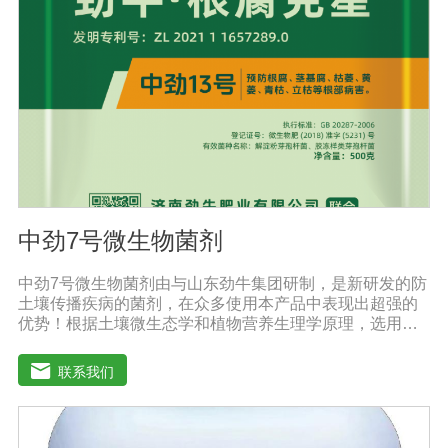
姜、大蒜、西瓜、甜瓜、冬瓜、辣椒、番茄、苦瓜、南
瓜、地瓜、西葫芦、麻山药等
中劲7号微生物菌剂
中劲7号微生物菌剂由与山东劲牛集团研制，是新研发的防
土壤传播疾病的菌剂，在众多使用本产品中表现出超强的
优势！根据土壤微生态学和植物营养生理学原理，选用有
效的菌群等高效菌株，采用现代微生物发酵技术加工制备
而成的农用生物制剂。它利用微生物自身的寄生作用，并
联系我们
释放出对土壤传播疾病和植物疾病、对细菌、真菌等具有
杀灭作用的化学物质，再辅助特殊增效剂，能快速、高效
抑制作物真菌、细菌病害。不仅有效地预防和控制多种作
物疾病的危害，还具有预防根腐病、枯萎病、锈枯病、黄