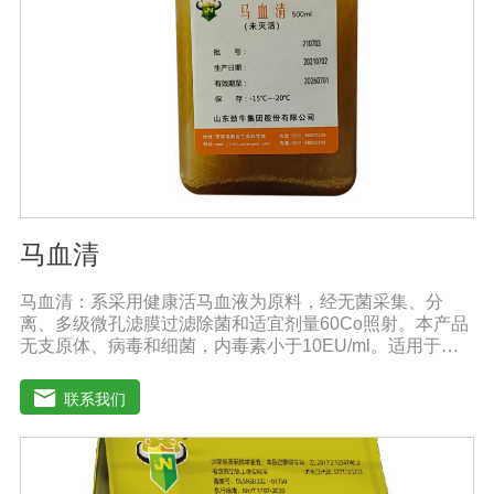
所以要严格控制施肥量，避免肥料流失即降低施肥的经济
效益，达不到高产优质高效的目的。3．尽量单用或与非碱
性的农药混用。比如在蔬菜出现缺素症或根系生长不良
时，不少农民多采用喷施水溶肥的方法加以缓解。在此提
醒农民朋友，水溶肥要尽量单独施用或与非碱性的农药混
用，以免金属离子起反应产生沉淀，造成叶片肥害或药
害。
马血清
马血清：系采用健康活马血液为原料，经无菌采集、分
离、多级微孔滤膜过滤除菌和适宜剂量60Co照射。本产品
无支原体、病毒和细菌，内毒素小于10EU/ml。适用于多
种微生物的培养。质量标准：符合《中华人民共和国兽药
典》2020版质量标准。规格：500ml/瓶保
联系我们
存：-15℃―-20℃有效期：5年注意事项：解冻：采用逐
步解冻法（ -20℃→2-8℃→ 室温），可减少沉淀的产生使
血清质量不会受到影响。