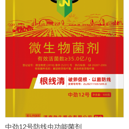
土壤，提高土壤通透性和保水保肥能力，增加土壤有机
质，防止板结，有效解决因连工连作，重茬等原因造成的
减产问题。2、解磷解钾、提高化肥利用率：有效菌能分解
土壤中的有机质，减少氮肥的流失;其中解钾解磷菌能将土
壤中固化的化学钾肥、化学磷肥分解转化为速效钾、速效
磷。3、改善作物品质：使用菌剂后，作物中的蛋白质、糖
分、氨基酸、维生素等有益成分含量有所提高，起到改善
作物品质的作用。4、增强作物的抗逆性能、提高产量：分
泌赤霉素、细胞分裂素、生长素等活性物质，刺激、调
节、促进作物的生长发育，增强农作物的抗逆性能，有利
于农作物的增产【用法用量】拌种：在干种(含包衣种子)或
催芽种子上撒上少许水，均匀湿润种子后，将本品撒在种
子上拌匀，晾千后播种。用量：粮食类用20g本品拌2斤，
稻种或4斤，玉米种、大豆种或15斤小麦种，花生种用20g
本品拌20-40斤种子，瓜菜类用20g本品拌3公斤种子。可
有效提高种子出芽率，减少苗期病害的发生。
中劲12号防线虫功能菌剂