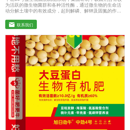
为活跃的微生物菌群和各种活性酶，通过微生物的生命活
动分解土壤中的有效成分，起到解磷、解钾及固氮的作
用，减少化肥使用量；同时又能产生各种农作物需要的植
物激素、酸性物质以及维生素，能不同程度地刺激调节植
联系我们
物生长；并且能产生铁载体、抗生素、系统防卫酶等多种
物质，可以抑制细菌或真菌性病害或诱导系统抗性间接达
到促进植物生长的作用。●传导性强，生根护根，平衡土壤
微生物环境，形成有益菌屏障，提高作物的抗病性，苗齐
苗壮。●增强植物免疫能力，提高植物对高温、低温、干
旱、药害、盐害等逆境的抗逆能力。●营养丰富，促进植物
生长发育，叶片更加柔软浓绿、毛细根增多，预防早衰，
增产提质。【适用范围】玉米、小麦、果树、土豆、红
薯、辣椒、番茄、黄瓜丶韮菜、甘蓝等瓜果、蔬菜。【注
意事项】1.本品内含大量有益活菌，不可与杀菌剂混合使
用，用过农药 的喷雾器一定要认真清洗后在喷菌剂。2.本
品如与化肥混用，要现混现用。【贮 存】于阴凉干燥处保
存，避免阳光直射和雨淋【保 质 期】24个月【性 状】粉
剂【活 菌 数】≥10亿/克