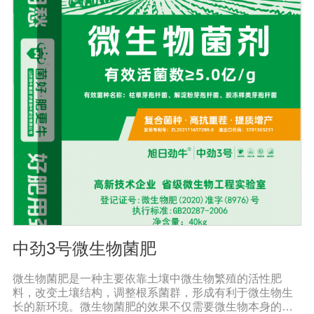
产物，促进植物对磷、钾、硅等营养元素的利用；【适用
范围】适宜添加本品的有机肥原料包括：畜禽粪便、城市
有机废弃物、糠壳、饼粕、作物秸杆、产品加工废弃料
（蔗糖泥、果渣、茶渣、蘑菇渣、酒糟）【注意事项】 1.
本品内含大量有益活菌，不可与杀菌剂混合使用，用过农
药 的喷雾器一定要认真清洗后在喷菌剂。 2.本品如与化肥
混用，要现混现用。【贮 存】于阴凉干燥处保存，避免
阳光直射和雨淋【保 质 期】24个月
中劲3号微生物菌肥
微生物菌肥是一种主要依靠土壤中微生物繁殖的活性肥
料，改变土壤结构，调整根系菌群，形成有利于微生物生
长的新环境。微生物菌肥的效果不仅需要微生物本身的活