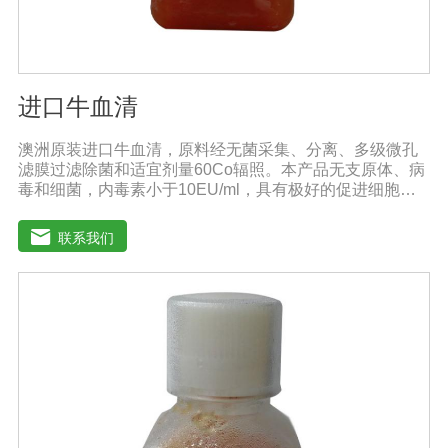
进口牛血清
澳洲原装进口牛血清，原料经无菌采集、分离、多级微孔
滤膜过滤除菌和适宜剂量60Co辐照。本产品无支原体、病
毒和细菌，内毒素小于10EU/ml，具有极好的促进细胞增
殖作用。适用于多种细胞株的培养、扩增和保藏、组织器
官的分离、培养及单克隆抗体的制备和疫苗的研制及生
联系我们
产。质量标准：符合《中华人民共和国兽药典》2020版、
欧洲药典、美国药典质量标准。规格：500ml/瓶保
存：-15℃―-20℃有效期：5年注意事项：解冻：采用逐
步解冻法（ -20℃→2-8℃→ 室温），可减少沉淀的产生使
血清质量不会受到影响。