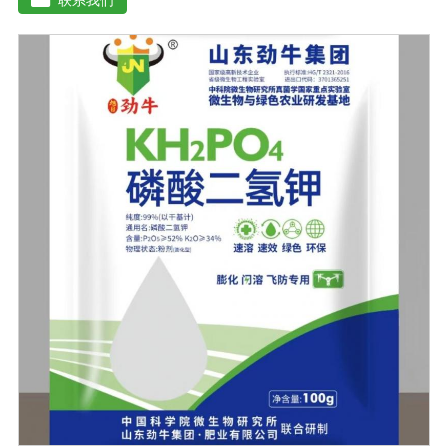
长；并且能产生铁载体、抗生素、系统防卫酶等多种物
质，可以抑制细菌或真菌性病害或诱导系统抗性间接达到
促进植物生长的作用。既能适用于各种粮食作物及蔬菜的
种植，又能适用于果树等经济作物的栽培。【适用范围】
玉米、小麦、果树、土豆、红薯、辣椒、番茄、黄瓜丶韮
菜、甘蓝等瓜果、蔬菜。【注意事项】1.本品内含大量有
益活菌，不可与杀菌剂混合使用，用过农药 的喷雾器一定
要认真清洗后在喷菌剂。2.本品如与化肥混用，要现混现
用。【贮 存】于阴凉干燥处保存，避免阳光直射和雨淋
【保 质 期】24个月【性 状】粉剂【活 菌 数】≥200亿/克