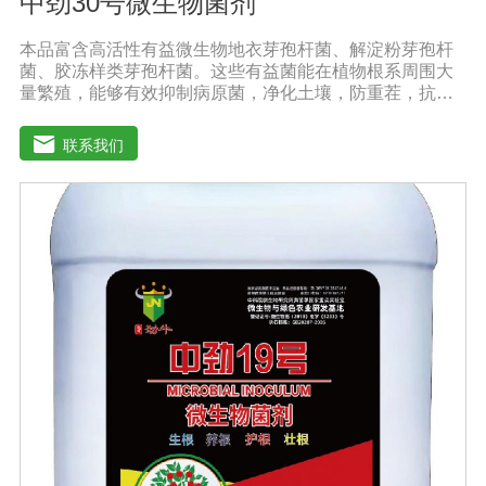
中劲30号微生物菌剂
本品富含高活性有益微生物地衣芽孢杆菌、解淀粉芽孢杆
菌、胶冻样类芽孢杆菌。这些有益菌能在植物根系周围大
量繁殖，能够有效抑制病原菌，净化土壤，防重茬，抗病
害。功能特点：◆抑菌防病、提质增产：内含复合高效微
生物菌群，防止作物生理性病害的发生，促生根、吸收
联系我们
快，促使作物快速生新根，提高叶绿素含量，增加叶片干
物质积累及果蔬中糖分和VC含量，提高产量、改善品质。
◆螯合养分、高效吸收：采用高纯度螯合态可溶性原料，
海藻中特有的海藻多糖、藻肮酸、高度饱和脂肪酸，可刺
激植物体内非特异活性因子的产生和调节内源素的平衡，
改善土壤酸化、板结。◆调控生长、转色膨果：激活植物
细胞活性，打破休眠障碍，促进花芽分化，增加雌花数
量，调控果柄离层细胞结构，提高授粉质量，提高坐果
率，促进果实膨大，上色快而均匀，果形端正。适宜作
物：本品登记作物:番茄。实践证明本产品在蔬菜、果树、
瓜果、大田、中草药材、花卉、苗木、茶树等多种作物上
具有显著效果。用法用量：冲施、滴灌：苗期亩用量5-10
公斤，膨果、转色期亩用量10-20公斤。灌根：稀释300-
800倍灌根，◆具体用法用量请根据土壤及作物情况，在专
业农技人员正确指导下使用。产品技术指标：有效活菌数
≥2亿/mLN+P205+K20≥240g/L多肽蛋白>30g/L有机质