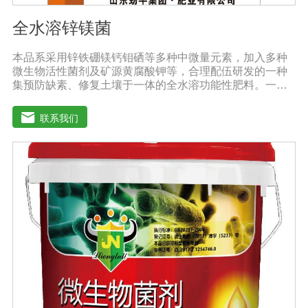
全水溶锌镁菌
本品系采用锌铁硼镁钙钼硒等多种中微量元素，加入多种
微生物活性菌剂及矿源黄腐酸钾等，合理配伍研发的一种
集预防缺素、修复土壤于一体的全水溶功能性肥料。一肥
多用，营养全面，被称为植物的“活营养”、土壤的“修复
剂”，配方科学，配比创新领先技术，多素合一，具有提苗
联系我们
快、生根猛、改良土壤，防病抗重茬之功效，使土壤暄松
透气，使作物生长旺盛，有效预防由土壤传播的植物病原
及植物缺素引起的黄叶、弱苗、僵苗、死苗烂根、死棵、
枯黄萎等病害，提高植物吸纳肥水的能力，降农残、提品
质、降低农业生产成本，从而达到增产增收的目的。适用
作物：本品登记作物:白菜。实践证明本品在蔬菜、果树、
瓜果、大田、中草药材、花卉、苗木、茶树等多种作物上
具有显著效果。用法用量：◆冲施、滴灌、撒施、机播、
混播、基施、种肥同播均可，一般亩用量18-20公斤，作物
缺素严重且有死苗烂根现象及土壤板结且十传杂菌较多地
块，亩用量30-40公斤。◆具体用法用量请根据土壤及作物
情况，在专业农技人员正确指导下使用。注意事项：1.阴
凉干燥处存放，禁止暴晒和雨淋2.内含大量有益活菌，禁
止与杀菌剂或含铜物质混用3.施用本品时可与多种非强