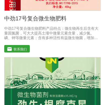
中劲17号复合微生物肥料
中劲17号复合微生物肥料产品特点：微生物再生后含有大
量固氮菌，可大大提高土壤中微量元素含量，减少氮、
磷、钾等微量元素；含有多种活性有益微生物菌，增加土
壤有机质，加速有机质降解转化为作物吸收的营养物质，
大大提高土壤肥力，减少化肥用量。增产效果明显：根据
联系我们
作物的不同，高达20%-60%。提高作物和农产品质量，增
加农民收入。重建健康土壤，改善作物抵抗病虫害。改善
土壤板结，激发土壤活力，提供额外的天然植物生长和。
发达根系，增强吸收能力，提高作物和抵抗力。抑制土壤
中的线虫和植物根部病虫害，从根本上减少农药的使用。
促进植物生长发育，提高抗逆性。促进根系生长，果树开
花整齐，保花保果；落叶期晚，抗早春病害。防治早衰，
抗重建，抗倒伏，抗旱抗寒。根据作物肥料需求的特点，
每个时期都有不同的肥料需求，使作物在早期阶段不会出
现长期脱肥现象。适用范围：果树类：苹果、梨、红枣、
葡萄、桃、枸杞、蜜桔、柿子、石榴、猕猴桃、李子、龙
眼、荔枝、柑橘、青梅等瓜菜类：土豆、茄子、黄瓜、大