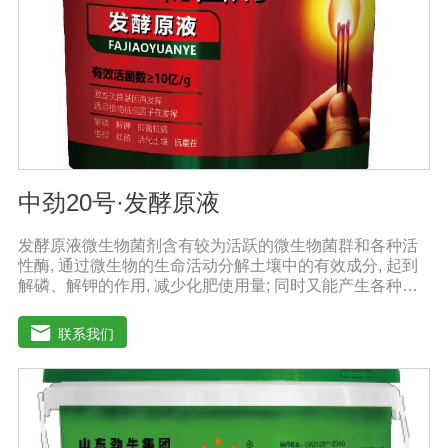
酸、强碱农药混合施用
中劲20号·发酵原液
发酵原液微生物菌剂含有较为活跃的微生物菌群和各种活
性酶, 通过微生物的生命活动分解土壤中的有效成分, 起到
解磷、解钾的作用, 减少化肥使用量; 同时又能产生各种农
作物需要的植物激素、酸性物质以及维生素, 能不同程度地
刺激调节植物生长; 并且能产生抗生素、系统防卫酶等多种
联系我们
物质, 可以抑制细菌或真菌性病害或诱导系统抗性, 间接达
到促进植物生长的作用。【产品功能】1、改善土填养分疏
松土壤, 提高土壤通透性和保水保肥能力, 增加土壤有机质
防止板结, 有效解决因连工连作、重茬等原因造成的减产问
题。2、解磷解钾、提高化肥利用率有效菌能分解土壤中的
有机质, 减少氨肥的流失; 其中解钾解磷菌能将土壤中固化