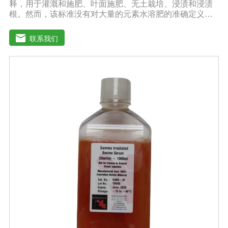
释，用于灌溉和施肥、叶面施肥、无土栽培、浸渍和浸渍
根。然而，该标准没有对大量的元素水溶肥的准确定义。
本标准规定的水溶性肥料实际上是指水溶性复合肥料或混
合肥料。大量的元素水溶肥的特点是作物喷洒后通过树枝
联系我们
和树叶迅速渗透到体内，提高作物运输营养物质的能力，
增加果叶营养物质，增强细胞活力和代谢能力。1.促进发
芽，加速茶树、果树、蔬菜等作物的生长，增加花蕾，促
进发芽，缩短采摘周期，增加产量，提高品质。瓜类、豆
类、甘蔗、桑树、树苗、果苗和攀缘作物生长得更快。2.
绿叶增强枝条，保护花朵和果实。使用后，叶子呈嫩绿
色，叶子又厚又亮。果树、瓜类、豆类等作物在开花前后
喷洒，也可防止谢花落果。具有显著的保花保果作用，也
是大量元素水溶性肥料的主要作用之一。3.果实大、颗粒
重、早熟、高产果树、瓜类、豆类等多种作物。在果实期
喷洒可以增加果实，提前成熟，在抽穗期和灌浆期喷洒谷
物可以使抽穗整齐，重量显著增加。4.灾后恢复，抗旱、
防涝、防虫。风灾后，喷洒能迅速恢复生长，抵抗农作物
病虫害，与农药混合喷洒，病株恢复更快。