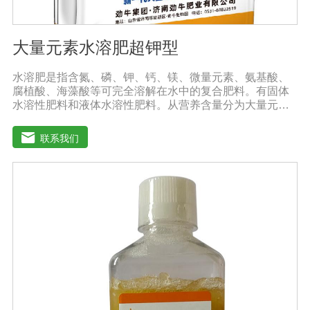
大量元素水溶肥超钾型
水溶肥是指含氮、磷、钾、钙、镁、微量元素、氨基酸、
腐植酸、海藻酸等可完全溶解在水中的复合肥料。有固体
水溶性肥料和液体水溶性肥料。从营养含量分为大量元素
水溶性肥料、中元素水溶性肥料、微量元素水溶性肥料、
含氨基酸水溶性肥料、含腐植酸水溶性肥料、有机水溶性
联系我们
肥料等。水溶肥与传统的过磷酸钙肥等品种相比，水溶性
肥料具有明显的优势。它是一种水溶性好、无残渣的速效
肥料，能完全溶于水，能直接被作物的根和叶吸收利用。
水溶肥作为一种快速肥料，其营养元素相对全面，根据不
同作物的肥料特点，相应的肥料配方不同，市场销售蔬
菜、果树、花卉、食品、棉花、油等作物专用水溶性肥
料。使用技巧：1．避免直接冲施，要采取二次稀释法。由
于水溶性肥料有别于一般的复合肥料，所以农民就不能够
按常规施肥方法，造成施肥不均匀，出现烧苗伤根，苗小
苗弱等现象，二次稀释保证冲肥均匀，提高肥料利用率。
2．严格控制施肥量。水溶肥比一般复合肥养分含量高，用
量相对较少。由于其速效性强，难以在土壤中长期存留，