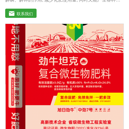
作物需要的植物激素、酸性物质以及维生素, 能不同程度地
刺激调节植物生长; 并且能产生抗生素、系统防卫酶等多种
联系我们
物质, 可以抑制细菌或真菌性病害或诱导系统抗性, 间接达
到促进植物生长的作用。【产品功能】1、改善土填养分疏
松土壤, 提高土壤通透性和保水保肥能力, 增加土壤有机质
防止板结, 有效解决因连工连作、重茬等原因造成的减产问
题。2、解磷解钾、提高化肥利用率有效菌能分解土壤中的
有机质, 减少氨肥的流失; 其中解钾解磷菌能将土壤中固化
的化学钾肥、化学磷肥分解转化为速效钾、速效磷。3、改
善作物品质使用菌剂后, 作物中的蛋白质、糖分、氮基酸、
维生素等有益成分含量有所提高, 起到改善作物品质的作
用。4、增强作物的抗逆性能、提高产量分泌赤霉素、细胞
分裂素、生长素等活性物质, 刺激、调节、促进作物的生长
发育, 增强农作物的抗逆性能, 有利于农作物的增产5、预
防、抑制细菌、真菌性病害如:小麦根腐病、镰刀菌、姜腐
病、黄萎病、灰葡萄孢、香蕉与棉花等枯萎病。