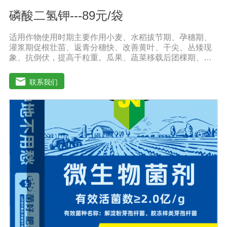
磷酸二氢钾---89元/袋
适用作物使用时期主要作用小麦、水稻拔节期、孕穗期、
灌浆期促根壮苗、返青分穗快、改善黄叶、干尖、丛矮现
象、抗倒伏，提高干粒重。瓜果、蔬菜移载后团棵期、开
花期、果实膨大期叶肥叶厚、保花保果，防止茎叶黄化老
化，改善品质，增产增收，提高商品率。花生、大豆、芝
联系我们
麻苗期、盛花期、膨果期黄叶变绿、花多荚多，抗重茬，
防水渍。果树类(苹果、葡萄、香蕉、柑橘、梨等)花前20
天、生长期、膨大期促进花芽分化，保花保果、着色好，
果型美观，增加果实甜度，膨大早熟，提高商品性。玉米
4-5叶期、抽穗扬花期灌浆期植株粗壮，抗旱抗倒，提高籽
粒重，减少秃顶穗，预防粗缩病，解除除草剂药害。烟草
苗期、移栽期、展叶期促苗壮苗、叶片增大增厚，提高品
质，提早成熟，增产显著。棉花移栽后定苗期、现蕾期、
结铃期防落花落蕾落铃、提高单株结铃率。减少烂根、黑
根、烂铃、僵褪等不良现象，防早衰。使用方法与使用
量:1、喷施:本品稀释800-1000倍液，叶片正反面均匀喷
雾，全生育期可喷施3-4次，每次间隔期10-15天;2、灌根:
本品稀释2000-3000倍液适量灌根;3、冲施或滴灌:每亩每
次用本品2-3公斤兑水溶解后随水冲施或滴灌。注意事