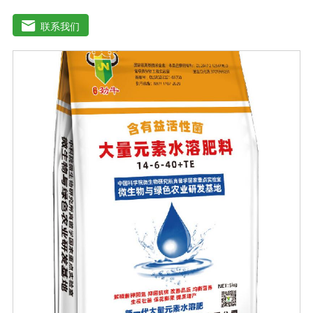
性，而且还与外部气候条件密切相关。通过有益细菌的大
规模繁殖，在植物根系周围形成有利的种群，防止其他有
联系我们
害细菌的生命活动，分解土壤有机物，促进土壤颗粒的形
成，通过有益细菌的活性疏松土壤好地调节土壤疏松、肥
料、肥料、水、水、透气性，分解土壤中的农药残留，避
免农药残留对下一季度的作物造成损害。根系排放的有害
物质也能分解植物的生长过程。微生物菌肥的外部条件包
括温度、土壤湿度、土壤养分、光照强度和土壤酸碱度，
当微生物菌肥的数量和强度合适时，微生物菌肥可以发挥
正常作用。只有在适当的外部条件下，微生物菌肥才能发
挥正常作用。菌株繁殖较大，新陈代谢产生有利于植物生
长的元素，从而提高土壤肥力。空气中的氮可以部分利
用，通过有益细菌的生长代谢产生相应的酶和酸，分解土
壤中不溶性的磷和钾肥，成为植物可以吸收的磷和钾肥，
可以大大提高作物对肥料的利用率。在释放磷和钾的同
时，它还可以促进土壤中微量元素的释放和作物的利用，
同时，有益的细菌可以代谢多种植物所需的物质，如小分
子氨基酸、生长刺激物、维生素等。