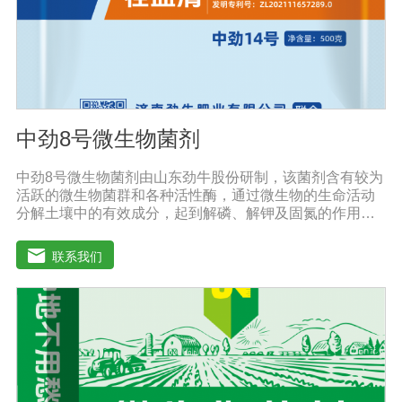
本品拌20-40斤种子，瓜菜类用20g本品拌3公斤种子。可
有效提高种子出芽率，减少苗期病害的发生。
中劲8号微生物菌剂
中劲8号微生物菌剂由山东劲牛股份研制，该菌剂含有较为
活跃的微生物菌群和各种活性酶，通过微生物的生命活动
分解土壤中的有效成分，起到解磷、解钾及固氮的作用，
减少化肥使用量；同时又能产生各种农作物需要的植物激
素、酸性物质以及维生素，能不同程度地刺激调节植物生
联系我们
长；并且能产生铁载体、抗生素、系统防卫酶等多种物
质，可以抑制细菌或真菌性病害或诱导系统抗性间接达到
促进植物生长的作用。既能适用于各种粮食作物及蔬菜的
种植，又能适用于果树等经济作物的栽培。【适用范围】
玉米、小麦、果树、土豆、红薯、辣椒、番茄、黄瓜丶韮
菜、甘蓝等瓜果、蔬菜。【注意事项】1.本品内含大量有
益活菌，不可与杀菌剂混合使用，用过农药 的喷雾器一定
要认真清洗后在喷菌剂。2.本品如与化肥混用，要现混现