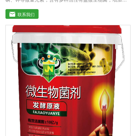
壤有机质，加速有机质降解转化为作物吸收的营养物质，
大大提高土壤肥力，减少化肥用量。增产效果明显：根据
联系我们
作物的不同，高达20%-60%。提高作物和农产品质量，增
加农民收入。重建健康土壤，改善作物抵抗病虫害。改善
土壤板结，激发土壤活力，提供额外的天然植物生长和。
发达根系，增强吸收能力，提高作物和抵抗力。抑制土壤
中的线虫和植物根部病虫害，从根本上减少农药的使用。
促进植物生长发育，提高抗逆性。促进根系生长，果树开
花整齐，保花保果；落叶期晚，抗早春病害。防治早衰，
抗重建，抗倒伏，抗旱抗寒。根据作物肥料需求的特点，
每个时期都有不同的肥料需求，使作物在早期阶段不会出
现长期脱肥现象。适用范围：果树类：苹果、梨、红枣、
葡萄、桃、枸杞、蜜桔、柿子、石榴、猕猴桃、李子、龙
眼、荔枝、柑橘、青梅等瓜菜类：土豆、茄子、黄瓜、大
姜、大蒜、西瓜、甜瓜、冬瓜、辣椒、番茄、苦瓜、南
瓜、地瓜、西葫芦、麻山药等