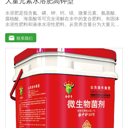
大量元素水溶肥高钾型
水溶肥是指含氮、磷、钾、钙、镁、微量元素、氨基酸、
腐植酸、海藻酸等可完全溶解在水中的复合肥料。有固体
水溶性肥料和液体水溶性肥料。从营养含量分为大量元素
水溶性肥料、中元素水溶性肥料、微量元素水溶性肥料、
含氨基酸水溶性肥料、含腐植酸水溶性肥料、有机水溶性
联系我们
肥料等。水溶肥与传统的过磷酸钙肥等品种相比，水溶性
肥料具有明显的优势。它是一种水溶性好、无残渣的速效
肥料，能完全溶于水，能直接被作物的根和叶吸收利用。
水溶肥作为一种快速肥料，其营养元素相对全面，根据不
同作物的肥料特点，相应的肥料配方不同，市场销售蔬
菜、果树、花卉、食品、棉花、油等作物专用水溶性肥
料。使用技巧：1．避免直接冲施，要采取二次稀释法。由
于水溶性肥料有别于一般的复合肥料，所以农民就不能够
按常规施肥方法，造成施肥不均匀，出现烧苗伤根，苗小
苗弱等现象，二次稀释保证冲肥均匀，提高肥料利用率。
2．严格控制施肥量。水溶肥比一般复合肥养分含量高，用
量相对较少。由于其速效性强，难以在土壤中长期存留，
所以要严格控制施肥量，避免肥料流失即降低施肥的经济
效益，达不到高产优质高效的目的。3．尽量单用或与非碱
性的农药混用。比如在蔬菜出现缺素症或根系生长不良
时，不少农民多采用喷施水溶肥的方法加以缓解。在此提