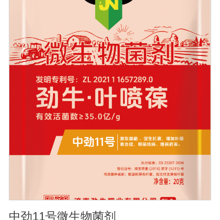
到促进植物生长的作用。●传导性强，生根护根，平衡土壤
微生物环境，形成有益菌屏障，提高作物的抗病性，苗齐
苗壮。●增强植物免疫能力，提高植物对高温、低温、干
旱、药害、盐害等逆境的抗逆能力。●营养丰富，促进植物
生长发育，叶片更加柔软浓绿、毛细根增多，预防早衰，
增产提质。【适用范围】玉米、小麦、果树、土豆、红
薯、辣椒、番茄、黄瓜丶韮菜、甘蓝等瓜果、蔬菜。【注
意事项】1.本品内含大量有益活菌，不可与杀菌剂混合使
用，用过农药 的喷雾器一定要认真清洗后在喷菌剂。2.本
品如与化肥混用，要现混现用。【贮 存】于阴凉干燥处保
存，避免阳光直射和雨淋【保 质 期】24个月【性 状】粉
剂【活 菌 数】≥10亿/克
中劲11号微生物菌剂