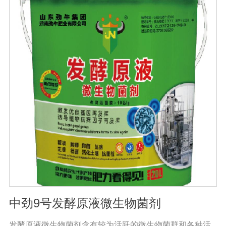
萎病、立枯病等多种病害功效，等土传病害的抗病力；从
而有效地解决由土传病害引起的作物根部病害及蔬菜苗期
病害。同时还有提高作物免疫力和抗逆性，促进作物生
长，改善品质，促进生长的代谢产物，促进根系生长，产
生分解不溶性磷酸盐、硅酸盐和含钾矿物的代谢产物，促
进植物对磷、钾、硅等营养元素的利用；增产30%-50%；
提早成熟，最终达到增产增收的目的。且持效期较长，对
环境友好，对生态没有破坏性，符合我国农业可持续发展
的要求，是生产绿色食品作物的首选产品。
中劲9号发酵原液微生物菌剂
发酵原液微生物菌剂含有较为活跃的微生物菌群和各种活