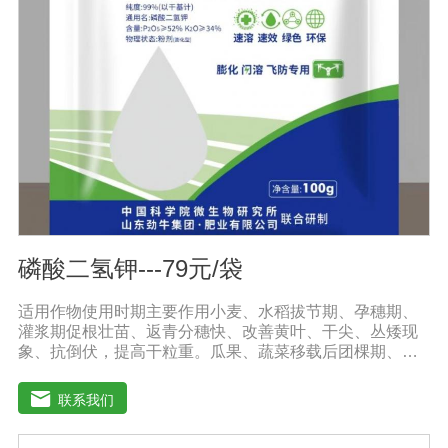
磷酸二氢钾---79元/袋
适用作物使用时期主要作用小麦、水稻拔节期、孕穗期、
灌浆期促根壮苗、返青分穗快、改善黄叶、干尖、丛矮现
象、抗倒伏，提高干粒重。瓜果、蔬菜移载后团棵期、开
花期、果实膨大期叶肥叶厚、保花保果，防止茎叶黄化老
化，改善品质，增产增收，提高商品率。花生、大豆、芝
联系我们
麻苗期、盛花期、膨果期黄叶变绿、花多荚多，抗重茬，
防水渍。果树类(苹果、葡萄、香蕉、柑橘、梨等)花前20