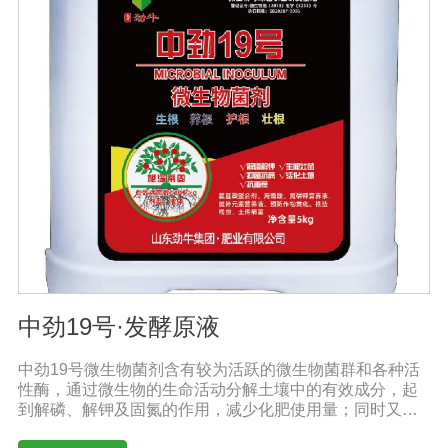
率，促进果实膨大，上色快而均匀，果形端正。适宜作
物：本品登记作物:番茄。实践证明本产品在蔬菜、果树、
瓜果、大田、中草药材、花卉、苗木、茶树等多种作物上
具有显著效果。用法用量：冲施、滴灌：苗期亩用量5-10
公斤，膨果、转色期亩用量10-20公斤。灌根：稀释300-
800倍灌根，◆具体用法用量请根据土壤及作物情况，在专
业农技人员正确指导下使用。产品技术指标：有效活菌数
≥2亿/mLN+P205+K20≥240g/L多肽蛋白>30g/L有机质
≥50g/L注意事项：阴凉干燥处存放，禁止暴晒和雨淋。内
含大量有益活菌，禁止与杀菌剂或含铜物质混用。
中劲19号·发酵原液
中劲19号微生物菌剂含有较为活跃的微生物菌群和各种活
性酶，通过微生物的生命活动分解土壤中的有效成分，起
到解磷、解钾及固氮的作用，减少化肥使用量；同时又能
产生各种农作物需要的植物激素、酸性物质以及维生素，