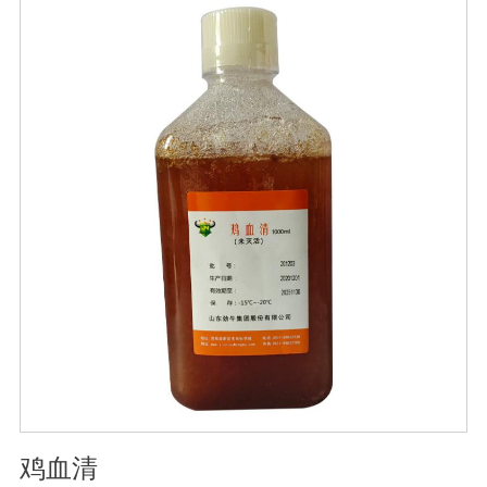
天、生长期、膨大期促进花芽分化，保花保果、着色好，
果型美观，增加果实甜度，膨大早熟，提高商品性。玉米
4-5叶期、抽穗扬花期灌浆期植株粗壮，抗旱抗倒，提高籽
粒重，减少秃顶穗，预防粗缩病，解除除草剂药害。烟草
苗期、移栽期、展叶期促苗壮苗、叶片增大增厚，提高品
质，提早成熟，增产显著。棉花移栽后定苗期、现蕾期、
结铃期防落花落蕾落铃、提高单株结铃率。减少烂根、黑
根、烂铃、僵褪等不良现象，防早衰。使用方法与使用
量:1、喷施:本品稀释800-1000倍液，叶片正反面均匀喷
雾，全生育期可喷施3-4次，每次间隔期10-15天;2、灌根:
本品稀释2000-3000倍液适量灌根;3、冲施或滴灌:每亩每
次用本品2-3公斤兑水溶解后随水冲施或滴灌。注意事
项:1、本品可与中酸性农药混用，并增加药效。2、宜在上
午9点之前或下午4点以后喷施，喷后4小时内遇雨水应补
喷。3、储存于阴凉干燥通风处。
鸡血清