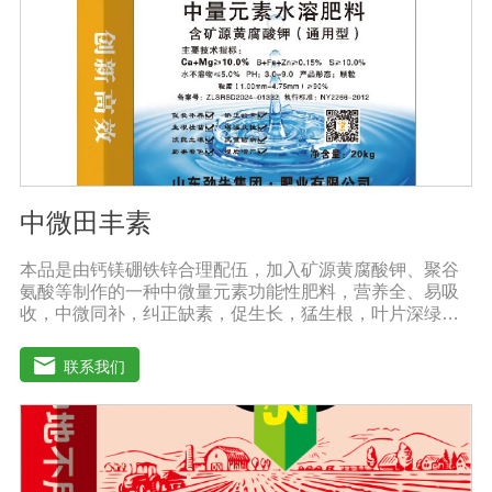
酸、强碱农药混合施用
中微田丰素
本品是由钙镁硼铁锌合理配伍，加入矿源黄腐酸钾、聚谷
氨酸等制作的一种中微量元素功能性肥料，营养全、易吸
收，中微同补，纠正缺素，促生长，猛生根，叶片深绿，
生长旺盛，促进花芽分化，保花保果，鼓粒膨果，满足作
物种个生长阶段的营养需求，预防作物因缺素引起的多种
联系我们
病害，营养全面，肥效持久，改善作物品质，增产幅度大
大提高。适应作物：各种粮、棉、油等大田作物，瓜果蔬
菜、根茎作物、花卉、园林及各种经济作物等。用法用
量：冲施、滴灌、撒施、机播、混播、基施均可，一般亩
用量18-20公斤，作物缺素严重且有死苗烂根现象等地块，
亩用量30-40公斤。注意事项：◆施肥时请注意种肥隔离，