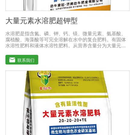
大量元素水溶肥超钾型
水溶肥是指含氮、磷、钾、钙、镁、微量元素、氨基酸、
腐植酸、海藻酸等可完全溶解在水中的复合肥料。有固体
水溶性肥料和液体水溶性肥料。从营养含量分为大量元素
水溶性肥料、中元素水溶性肥料、微量元素水溶性肥料、
含氨基酸水溶性肥料、含腐植酸水溶性肥料、有机水溶性
联系我们
肥料等。水溶肥与传统的过磷酸钙肥等品种相比，水溶性
肥料具有明显的优势。它是一种水溶性好、无残渣的速效
肥料，能完全溶于水，能直接被作物的根和叶吸收利用。
水溶肥作为一种快速肥料，其营养元素相对全面，根据不
同作物的肥料特点，相应的肥料配方不同，市场销售蔬
菜、果树、花卉、食品、棉花、油等作物专用水溶性肥
料。使用技巧：1．避免直接冲施，要采取二次稀释法。由
于水溶性肥料有别于一般的复合肥料，所以农民就不能够
按常规施肥方法，造成施肥不均匀，出现烧苗伤根，苗小
苗弱等现象，二次稀释保证冲肥均匀，提高肥料利用率。
2．严格控制施肥量。水溶肥比一般复合肥养分含量高，用
量相对较少。由于其速效性强，难以在土壤中长期存留，