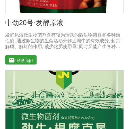
中劲20号·发酵原液
发酵原液微生物菌剂含有较为活跃的微生物菌群和各种活
性酶, 通过微生物的生命活动分解土壤中的有效成分, 起到
解磷、解钾的作用, 减少化肥使用量; 同时又能产生各种农
作物需要的植物激素、酸性物质以及维生素, 能不同程度地
刺激调节植物生长; 并且能产生抗生素、系统防卫酶等多种
联系我们
物质, 可以抑制细菌或真菌性病害或诱导系统抗性, 间接达
到促进植物生长的作用。【产品功能】1、改善土填养分疏
松土壤, 提高土壤通透性和保水保肥能力, 增加土壤有机质
防止板结, 有效解决因连工连作、重茬等原因造成的减产问
题。2、解磷解钾、提高化肥利用率有效菌能分解土壤中的
有机质, 减少氨肥的流失; 其中解钾解磷菌能将土壤中固化
的化学钾肥、化学磷肥分解转化为速效钾、速效磷。3、改
善作物品质使用菌剂后, 作物中的蛋白质、糖分、氮基酸、
维生素等有益成分含量有所提高, 起到改善作物品质的作
用。4、增强作物的抗逆性能、提高产量分泌赤霉素、细胞
分裂素、生长素等活性物质, 刺激、调节、促进作物的生长
发育, 增强农作物的抗逆性能, 有利于农作物的增产5、预