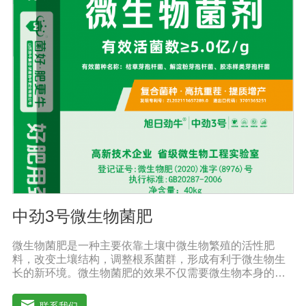
用。【贮 存】于阴凉干燥处保存，避免阳光直射和雨淋
【保 质 期】24个月【性 状】粉剂【活 菌 数】≥200亿/克
中劲3号微生物菌肥
微生物菌肥是一种主要依靠土壤中微生物繁殖的活性肥
料，改变土壤结构，调整根系菌群，形成有利于微生物生
长的新环境。微生物菌肥的效果不仅需要微生物本身的活
性，而且还与外部气候条件密切相关。通过有益细菌的大
规模繁殖，在植物根系周围形成有利的种群，防止其他有
联系我们