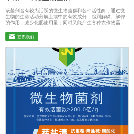
该菌剂含有较为活跃的微生物菌群和各种活性酶，通过微
生物的生命活动分解土壤中的有效成分，起到解磷、解钾
的作用，减少化肥使用量；同时又能产生各种农作物需要
的植物激素、酸性物质以及维生素，能不同程度地刺激调
节植物生长;并且能产生抗生素、系统防卫酶等多种物质，
联系我们
可以抑制细菌或真菌性病害或诱导系统抗性，间接达到促
进植物生长的作用。【产品功能】1、改善土壤养分：疏松
土壤，提高土壤通透性和保水保肥能力，增加土壤有机
质，防止板结，有效解决因连工连作，重茬等原因造成的
减产问题。2、解磷解钾、提高化肥利用率：有效菌能分解
土壤中的有机质，减少氮肥的流失;其中解钾解磷菌能将土
壤中固化的化学钾肥、化学磷肥分解转化为速效钾、速效
磷。3、改善作物品质：使用菌剂后，作物中的蛋白质、糖
分、氨基酸、维生素等有益成分含量有所提高，起到改善
作物品质的作用。4、增强作物的抗逆性能、提高产量：分
泌赤霉素、细胞分裂素、生长素等活性物质，刺激、调
节、促进作物的生长发育，增强农作物的抗逆性能，有利
于农作物的增产【用法用量】拌种：在干种(含包衣种子)或
催芽种子上撒上少许水，均匀湿润种子后，将本品撒在种
子上拌匀，晾千后播种。用量：粮食类用20g本品拌2斤，
稻种或4斤，玉米种、大豆种或15斤小麦种，花生种用20g