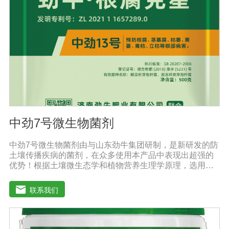
防、抑制细菌、真菌性病害如:小麦根腐病、镰刀菌、姜腐
病、黄萎病、灰葡萄孢、香蕉与棉花等枯萎病。
中劲7号微生物菌剂
中劲7号微生物菌剂由与山东劲牛集团研制，是新研发的防
土壤传播疾病的菌剂，在众多使用本产品中表现出超强的
优势！根据土壤微生态学和植物营养生理学原理，选用有
效的菌群等高效菌株，采用现代微生物发酵技术加工制备
而成的农用生物制剂。它利用微生物自身的寄生作用，并
联系我们
释放出对土壤传播疾病和植物疾病、对细菌、真菌等具有
杀灭作用的化学物质，再辅助特殊增效剂，能快速、高效
抑制作物真菌、细菌病害。不仅有效地预防和控制多种作
物疾病的危害，还具有预防根腐病、枯萎病、锈枯病、黄