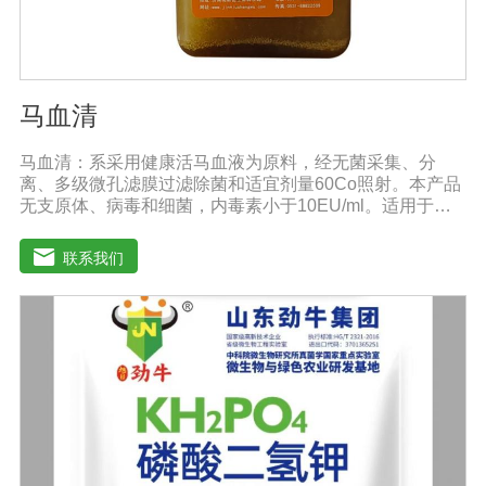
马血清
马血清：系采用健康活马血液为原料，经无菌采集、分
离、多级微孔滤膜过滤除菌和适宜剂量60Co照射。本产品
无支原体、病毒和细菌，内毒素小于10EU/ml。适用于多
种微生物的培养。质量标准：符合《中华人民共和国兽药
典》2020版质量标准。规格：500ml/瓶保
联系我们
存：-15℃―-20℃有效期：5年注意事项：解冻：采用逐
步解冻法（ -20℃→2-8℃→ 室温），可减少沉淀的产生使
血清质量不会受到影响。