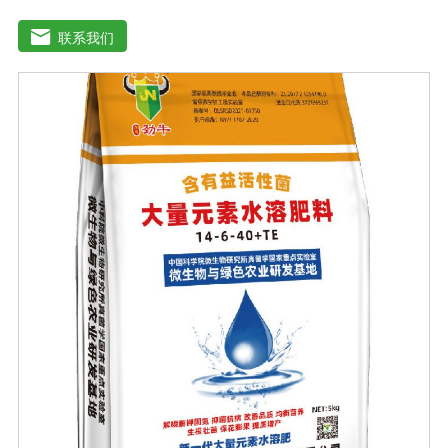
于灌溉施肥、叶面施肥、无土栽培、浸泡浸根等液体或固
体肥料。使用方法：灌溉施肥，灌溉包括灌溉、滴灌等灌
联系我们
溉方式，不仅节约用水，而且节约施肥，而且植物吸收
快。叶面施肥，将肥料稀释溶解在水中喷洒叶面，或溶解
在水中，均匀喷洒叶面，通过叶面孔进入植物，植物可以
通过叶片营养吸收，大大提高了肥料的吸收利用效率。利
用大量元素水溶性肥料收获的农产品，大大降低了农药残
留，确保了食用的绿色和安全。此外，作物中蛋白质、
糖、氨基酸、维生素等有益成分的含量显著增加，颗粒丰
满光滑，蔬菜和水果颜色明亮，也能减少烟硝酸盐的积
累，提高农产品的安全性。