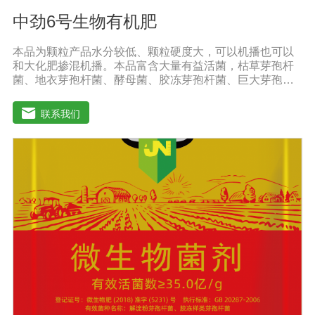
中劲6号生物有机肥
本品为颗粒产品水分较低、颗粒硬度大，可以机播也可以
和大化肥掺混机播。本品富含大量有益活菌，枯草芽孢杆
菌、地衣芽孢杆菌、酵母菌、胶冻芽孢杆菌、巨大芽孢杆
菌、解淀粉芽孢杆菌等复合配伍，有益菌大量繁殖快速释
放大量养分，增强土壤肥力，能激活土壤养分，使土壤中
联系我们
氮磷钾、中微量元素利用率达到大化，土壤肥力大幅度提
高。【中劲6号微生物菌剂产品功能】 以菌克菌，有益菌
群有效的抑制病原菌的生长，有效缓解根腐、黄化、枯
萎、烂根、根肿、早衰等现象，防止其它土传病害及重茬
的发生。 1、改善土壤养分微生物菌剂能够增强土壤团粒
结构，疏松土壤，提高土壤通透性和保水保肥能力，增加
土壤有机质，调节土壤PH值，活化土壤中的潜在养分，改
善土壤中养分的供应情况，有效解决因连工连作，重茬等
原因造成的减产问题。针对长期使用鸡粪造成的有机酸毒
害，烧根烧菌，病菌虫卵危害，酸碱不平衡等现状采用高
端生物技术精制而成，破除土壤板结，恢复土壤活力、保
肥保水、生物护根、强健植株、保花保果、促进花芽形
成，提高坐果率。 2、解决土壤重金属污染问题微生物菌
剂中的各种菌能有效的对土壤中的重金属进行溶解、氧化