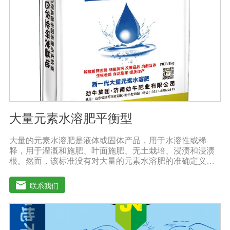
所以要严格控制施肥量，避免肥料流失即降低施肥的经济
效益，达不到高产优质高效的目的。3．尽量单用或与非碱
性的农药混用。比如在蔬菜出现缺素症或根系生长不良
时，不少农民多采用喷施水溶肥的方法加以缓解。在此提
醒农民朋友，水溶肥要尽量单独施用或与非碱性的农药混
用，以免金属离子起反应产生沉淀，造成叶片肥害或药
害。
大量元素水溶肥平衡型
大量的元素水溶肥是液体或固体产品，用于水溶性或稀
释，用于灌溉和施肥、叶面施肥、无土栽培、浸渍和浸渍
根。然而，该标准没有对大量的元素水溶肥的准确定义。
本标准规定的水溶性肥料实际上是指水溶性复合肥料或混
合肥料。大量的元素水溶肥的特点是作物喷洒后通过树枝
联系我们
和树叶迅速渗透到体内，提高作物运输营养物质的能力，
增加果叶营养物质，增强细胞活力和代谢能力。1.促进发
芽，加速茶树、果树、蔬菜等作物的生长，增加花蕾，促
进发芽，缩短采摘周期，增加产量，提高品质。瓜类、豆