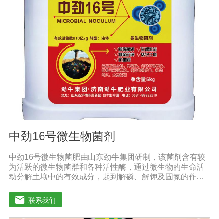
物，生物有机肥还含有固氮、硅酸盐、溶磷、光合细菌和
假单胞细菌，这些微生物除了产生大量活性物质外，还具
有固氮、溶磷、钾，有些还具有抑制植物根病原体的能
力，有些有能力改善土壤微生态环境。此外，生物有机肥
施入土壤后，可以调节土壤中微生物的区域组成，有利于
改变土壤中微生态系统的结构。(4)激活不溶化合物，提高
土壤供养能力。生物有机肥含有固氮微生物，可以通过固
氮酶的作用将空气中的氮还原为可被作物吸收利用的成
分，是作物提供氮营养的重要途径。
中劲16号微生物菌剂
中劲16号微生物菌肥由山东劲牛集团研制，该菌剂含有较
为活跃的微生物菌群和各种活性酶，通过微生物的生命活
动分解土壤中的有效成分，起到解磷、解钾及固氮的作
用，减少化肥使用量；同时又能产生各种农作物需要的植
物激素、酸性物质以及维生素，能不同程度地刺激调节植
联系我们
物生长；并且能产生铁载体、抗生素、系统防卫酶等多种
物质，可以抑制细菌或真菌性病害或诱导系统抗性间接达