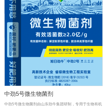
类、甘蔗、桑树、树苗、果苗和攀缘作物生长得更快。2.
绿叶增强枝条，保护花朵和果实。使用后，叶子呈嫩绿
色，叶子又厚又亮。果树、瓜类、豆类等作物在开花前后
喷洒，也可防止谢花落果。具有显著的保花保果作用，也
是大量元素水溶性肥料的主要作用之一。3.果实大、颗粒
重、早熟、高产果树、瓜类、豆类等多种作物。在果实期
喷洒可以增加果实，提前成熟，在抽穗期和灌浆期喷洒谷
物可以使抽穗整齐，重量显著增加。4.灾后恢复，抗旱、
防涝、防虫。风灾后，喷洒能迅速恢复生长，抵抗农作物
病虫害，与农药混合喷洒，病株恢复更快。
中劲5号微生物菌剂
中劲5号微生物菌剂由山东劲牛集团研制，专用于生物有机