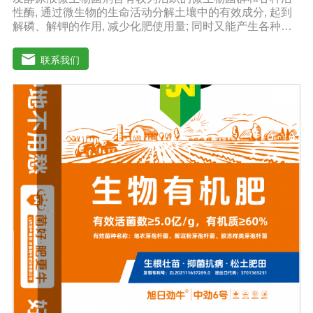
性酶, 通过微生物的生命活动分解土壤中的有效成分, 起到
解磷、解钾的作用, 减少化肥使用量; 同时又能产生各种农
作物需要的植物激素、酸性物质以及维生素, 能不同程度地
刺激调节植物生长; 并且能产生抗生素、系统防卫酶等多种
联系我们
物质, 可以抑制细菌或真菌性病害或诱导系统抗性, 间接达
到促进植物生长的作用。【产品功能】1、改善土填养分疏
松土壤, 提高土壤通透性和保水保肥能力, 增加土壤有机质
防止板结, 有效解决因连工连作、重茬等原因造成的减产问
题。2、解磷解钾、提高化肥利用率有效菌能分解土壤中的
有机质, 减少氨肥的流失; 其中解钾解磷菌能将土壤中固化
的化学钾肥、化学磷肥分解转化为速效钾、速效磷。3、改
善作物品质使用菌剂后, 作物中的蛋白质、糖分、氮基酸、
维生素等有益成分含量有所提高, 起到改善作物品质的作
用。4、增强作物的抗逆性能、提高产量分泌赤霉素、细胞
分裂素、生长素等活性物质, 刺激、调节、促进作物的生长
发育, 增强农作物的抗逆性能, 有利于农作物的增产5、预
防、抑制细菌、真菌性病害如:小麦根腐病、镰刀菌、姜腐
病、黄萎病、灰葡萄孢、香蕉与棉花等枯萎病。