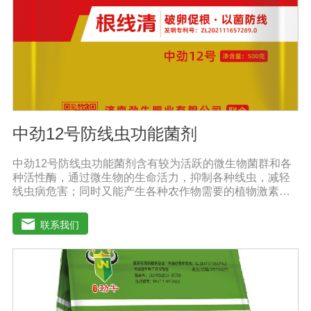
还原及降解作用。重金属可与土壤有机质形成稳定的络合
物，对重金属在土壤中的化学行为产生深刻的影响，有效
解决土壤重金属污染问题。
中劲12号防线虫功能菌剂
中劲12号防线虫功能菌剂含有较为活跃的微生物菌群和各
种活性酶，通过微生物的生命活力，抑制各种线虫，减轻
线虫病危害；同时又能产生各种农作物需要的植物激素、
酸性物质以及维生素，能不同程度的刺激调节植物生长；
并且能产生抗生素，系统防伪酶等多种物质，间接达到促
联系我们
进植物生长。【产品功能】 1、本产品利用微生物自身的
寄生作用，并释放出对线虫、细菌、真菌等具有杀灭作用
的化学物质，再辅助特殊增效剂，能快速、高效杀灭线虫
和作物真菌、细菌病害。不仅有效地预防和控制多种作物
根结线虫、胞囊线虫、茎线虫等线虫病的危害。2、抑制各
种线虫，减轻线虫病危害；3、改善作物根部微生态环境，