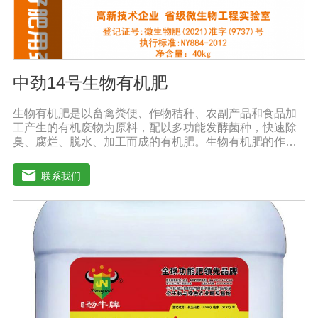
中劲14号生物有机肥
生物有机肥是以畜禽粪便、作物秸秆、农副产品和食品加
工产生的有机废物为原料，配以多功能发酵菌种，快速除
臭、腐烂、脱水、加工而成的有机肥。生物有机肥的作
用：(1)提高作物产量，提高作物质量。生物有机肥营养释
放缓慢，氮以铵离子或氨基酸的形式供应植物，进入植物
联系我们
细胞不需要消耗大量能量，直接参与植物细胞物质的合
成，因此，使用生物有机肥后，植物生长快，积累成分和
干物质，农产品质量好。(2)提高土壤肥力，改善土壤理化
性质。生物有机肥的使用不仅可以补充消耗的有机肥，还
可以不断提高土壤有机质的含量。微生物分解后，有机质
可缩合成新的腐殖质，与土壤中的其他物质结合，形成有
机无机复合体，促进土壤中微粒结构的形成，协调水、
肥、气、热的矛盾，改善土壤结构，疏松土壤，提高耕作
能力。(3)调整微生物区系，改善土壤微生态系统。腐烂的
有机肥含有酵母、乳酸菌、纤维素分解菌和其他有益微生