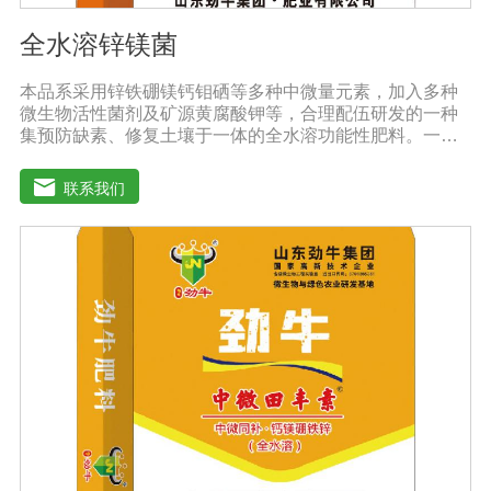
全水溶锌镁菌
本品系采用锌铁硼镁钙钼硒等多种中微量元素，加入多种
微生物活性菌剂及矿源黄腐酸钾等，合理配伍研发的一种
集预防缺素、修复土壤于一体的全水溶功能性肥料。一肥
多用，营养全面，被称为植物的“活营养”、土壤的“修复
剂”，配方科学，配比创新领先技术，多素合一，具有提苗
联系我们
快、生根猛、改良土壤，防病抗重茬之功效，使土壤暄松
透气，使作物生长旺盛，有效预防由土壤传播的植物病原
及植物缺素引起的黄叶、弱苗、僵苗、死苗烂根、死棵、
枯黄萎等病害，提高植物吸纳肥水的能力，降农残、提品
质、降低农业生产成本，从而达到增产增收的目的。适用
作物：本品登记作物:白菜。实践证明本品在蔬菜、果树、
瓜果、大田、中草药材、花卉、苗木、茶树等多种作物上
具有显著效果。用法用量：◆冲施、滴灌、撒施、机播、
混播、基施、种肥同播均可，一般亩用量18-20公斤，作物
缺素严重且有死苗烂根现象及土壤板结且十传杂菌较多地
块，亩用量30-40公斤。◆具体用法用量请根据土壤及作物
情况，在专业农技人员正确指导下使用。注意事项：1.阴
凉干燥处存放，禁止暴晒和雨淋2.内含大量有益活菌，禁
止与杀菌剂或含铜物质混用3.施用本品时可与多种非强