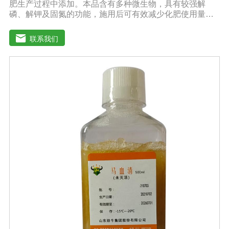
肥生产过程中添加。本品含有多种微生物，具有较强解
磷、解钾及固氮的功能，施用后可有效减少化肥使用量；
同时又能产生多种农作物需要的植物激素、酸性物质以及
维生素，能不同程度地刺激根系生长，促进营养和水分吸
联系我们
收；并且能产生铁载体、抗生素、系统防卫酶等多种物
质，可以抑制细菌、真菌性病害、诱导系统抗性，具有显
著的防病、抗重茬的效果。【产品功能】1.抑制植物病原
真菌的生长，提高植物对枯萎病、黄萎病、根腐病等土传
病害的抗病力；2.分泌促进生长的代谢产物，促进根系生
长；3.产生分解不溶性磷酸盐、硅酸盐和含钾矿物的代谢
产物，促进植物对磷、钾、硅等营养元素的利用；【适用
范围】适宜添加本品的有机肥原料包括：畜禽粪便、城市
有机废弃物、糠壳、饼粕、作物秸杆、产品加工废弃料
（蔗糖泥、果渣、茶渣、蘑菇渣、酒糟）【注意事项】 1.
本品内含大量有益活菌，不可与杀菌剂混合使用，用过农
药 的喷雾器一定要认真清洗后在喷菌剂。 2.本品如与化肥
混用，要现混现用。【贮 存】于阴凉干燥处保存，避免
阳光直射和雨淋【保 质 期】24个月