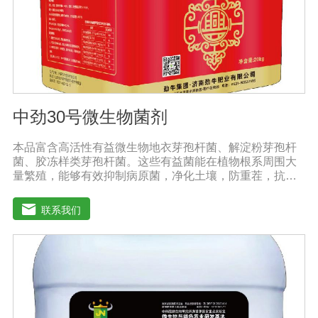
醒农民朋友，水溶肥要尽量单独施用或与非碱性的农药混
用，以免金属离子起反应产生沉淀，造成叶片肥害或药
害。
中劲30号微生物菌剂
本品富含高活性有益微生物地衣芽孢杆菌、解淀粉芽孢杆
菌、胶冻样类芽孢杆菌。这些有益菌能在植物根系周围大
量繁殖，能够有效抑制病原菌，净化土壤，防重茬，抗病
害。功能特点：◆抑菌防病、提质增产：内含复合高效微
生物菌群，防止作物生理性病害的发生，促生根、吸收
联系我们
快，促使作物快速生新根，提高叶绿素含量，增加叶片干
物质积累及果蔬中糖分和VC含量，提高产量、改善品质。
◆螯合养分、高效吸收：采用高纯度螯合态可溶性原料，
海藻中特有的海藻多糖、藻肮酸、高度饱和脂肪酸，可刺
激植物体内非特异活性因子的产生和调节内源素的平衡，
改善土壤酸化、板结。◆调控生长、转色膨果：激活植物
细胞活性，打破休眠障碍，促进花芽分化，增加雌花数
量，调控果柄离层细胞结构，提高授粉质量，提高坐果