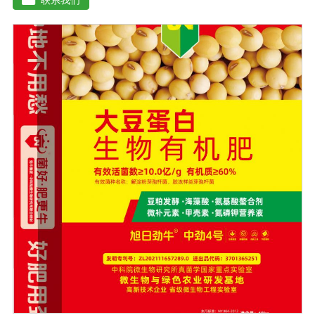
害细菌的生命活动，分解土壤有机物，促进土壤颗粒的形
成，通过有益细菌的活性疏松土壤好地调节土壤疏松、肥
料、肥料、水、水、透气性，分解土壤中的农药残留，避
免农药残留对下一季度的作物造成损害。根系排放的有害
物质也能分解植物的生长过程。微生物菌肥的外部条件包
括温度、土壤湿度、土壤养分、光照强度和土壤酸碱度，
当微生物菌肥的数量和强度合适时，微生物菌肥可以发挥
正常作用。只有在适当的外部条件下，微生物菌肥才能发
挥正常作用。菌株繁殖较大，新陈代谢产生有利于植物生
长的元素，从而提高土壤肥力。空气中的氮可以部分利
用，通过有益细菌的生长代谢产生相应的酶和酸，分解土
壤中不溶性的磷和钾肥，成为植物可以吸收的磷和钾肥，
可以大大提高作物对肥料的利用率。在释放磷和钾的同
时，它还可以促进土壤中微量元素的释放和作物的利用，
同时，有益的细菌可以代谢多种植物所需的物质，如小分
子氨基酸、生长刺激物、维生素等。