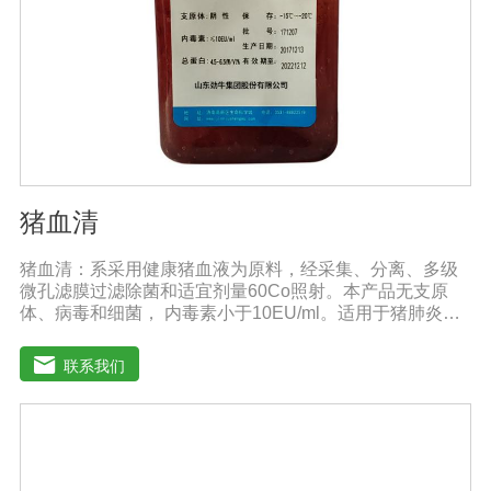
猪血清
猪血清：系采用健康猪血液为原料，经采集、分离、多级
微孔滤膜过滤除菌和适宜剂量60Co照射。本产品无支原
体、病毒和细菌， 内毒素小于10EU/ml。适用于猪肺炎支
原体等多种微生物的培养。质量标准：符合《中华人民共
和国兽药典》2020版质量标准。规格：500ml/瓶保
联系我们
存：-15℃―-20℃有效期：5年注意事项：解冻：采用逐
步解冻法（ -20℃→2-8℃→ 室温），可减少沉淀的产生使
血清质量不会受到影响。