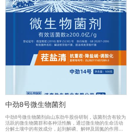
病害。同时还有提高作物免疫力和抗逆性，促进作物生
长，改善品质，促进生长的代谢产物，促进根系生长，产
生分解不溶性磷酸盐、硅酸盐和含钾矿物的代谢产物，促
进植物对磷、钾、硅等营养元素的利用；增产30%-50%；
提早成熟，最终达到增产增收的目的。且持效期较长，对
环境友好，对生态没有破坏性，符合我国农业可持续发展
的要求，是生产绿色食品作物的首选产品。
中劲8号微生物菌剂
中劲8号微生物菌剂由山东劲牛股份研制，该菌剂含有较为
活跃的微生物菌群和各种活性酶，通过微生物的生命活动
分解土壤中的有效成分，起到解磷、解钾及固氮的作用，