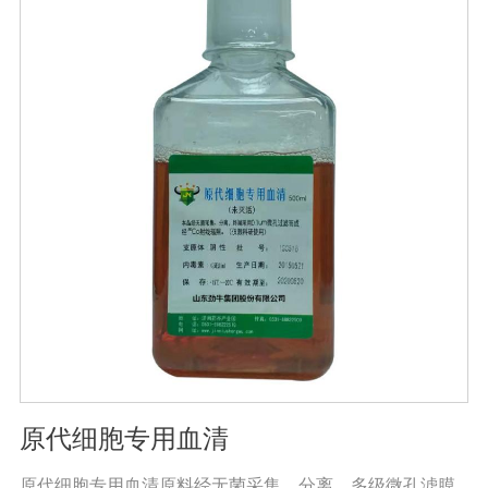
准。规格：500ml/瓶保存：-15℃―-20℃有效期：5年注
意事项：解冻：采用逐步解冻法（ -20℃→2-8℃→ 室
温），可减少沉淀的产生使血清质量不会受到影响。
原代细胞专用血清
原代细胞专用血清原料经无菌采集、分离、多级微孔滤膜