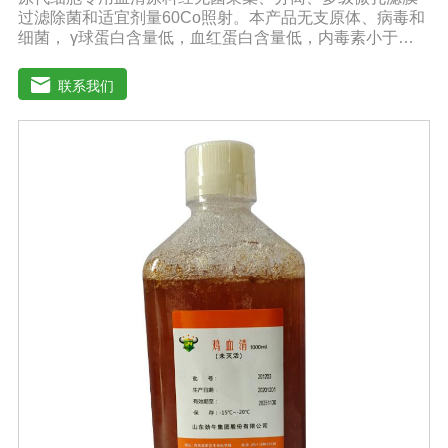
过滤除菌和适宜剂量60Co照射。本产品无支原体、病毒和
细菌， γ球蛋白含量低，血红蛋白含量低，内毒素小于
5EU/ml，具有良好的促进细胞增殖作用。适用于多种细胞
的培养。质量标准：符合《中华人民共和国兽药典》2020
联系我们
版质量标准。规格：100ml/瓶、250ml/瓶、500ml/瓶保
存：-15℃―-20℃有效期：5年注意事项：1、解冻：采用
逐步解冻法（ -20℃→2-8℃→ 室温），可减少沉淀的产生
使血清质量不会受到影响。