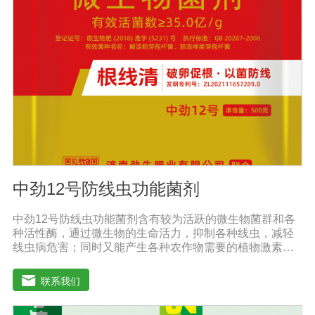
喷洒可以增加果实，提前成熟，在抽穗期和灌浆期喷洒谷
物可以使抽穗整齐，重量显著增加。4.灾后恢复，抗旱、
防涝、防虫。风灾后，喷洒能迅速恢复生长，抵抗农作物
病虫害，与农药混合喷洒，病株恢复更快。
中劲12号防线虫功能菌剂
中劲12号防线虫功能菌剂含有较为活跃的微生物菌群和各
种活性酶，通过微生物的生命活力，抑制各种线虫，减轻
线虫病危害；同时又能产生各种农作物需要的植物激素、
酸性物质以及维生素，能不同程度的刺激调节植物生长；
并且能产生抗生素，系统防伪酶等多种物质，间接达到促
联系我们
进植物生长。【产品功能】 1、本产品利用微生物自身的
寄生作用，并释放出对线虫、细菌、真菌等具有杀灭作用