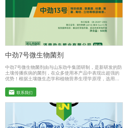
钠的的浓度也提高了。标准配方DMEM培养基葡萄糖的含
量为1000 mg/L，高糖DMEM培养基葡萄糖的含量为4500
mg/L。DMEM早期是用来培养鼠胚胎细胞。
中劲7号微生物菌剂
中劲7号微生物菌剂由与山东劲牛集团研制，是新研发的防
土壤传播疾病的菌剂，在众多使用本产品中表现出超强的
优势！根据土壤微生态学和植物营养生理学原理，选用有
效的菌群等高效菌株，采用现代微生物发酵技术加工制备
而成的农用生物制剂。它利用微生物自身的寄生作用，并
联系我们
释放出对土壤传播疾病和植物疾病、对细菌、真菌等具有
杀灭作用的化学物质，再辅助特殊增效剂，能快速、高效
抑制作物真菌、细菌病害。不仅有效地预防和控制多种作
物疾病的危害，还具有预防根腐病、枯萎病、锈枯病、黄
萎病、立枯病等多种病害功效，等土传病害的抗病力；从
而有效地解决由土传病害引起的作物根部病害及蔬菜苗期