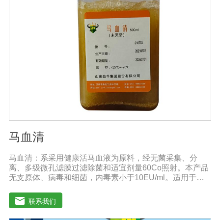
马血清
马血清：系采用健康活马血液为原料，经无菌采集、分
离、多级微孔滤膜过滤除菌和适宜剂量60Co照射。本产品
无支原体、病毒和细菌，内毒素小于10EU/ml。适用于多
种微生物的培养。质量标准：符合《中华人民共和国兽药
典》2020版质量标准。规格：500ml/瓶保
联系我们
存：-15℃―-20℃有效期：5年注意事项：解冻：采用逐
步解冻法（ -20℃→2-8℃→ 室温），可减少沉淀的产生使