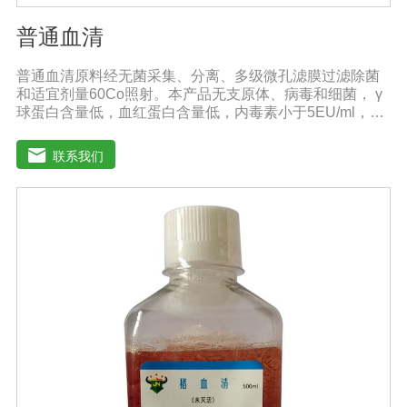
普通血清
普通血清原料经无菌采集、分离、多级微孔滤膜过滤除菌
和适宜剂量60Co照射。本产品无支原体、病毒和细菌， γ
球蛋白含量低，血红蛋白含量低，内毒素小于5EU/ml，具
有良好的促进细胞增殖作用。适用于多种细胞株的培养、
扩增及单克隆抗体的制备和疫苗的研制及生产。质量标
联系我们
准：符合《中华人民共和国兽药典》2020版质量标准。规
格：500ml/瓶保存：-15℃―-20℃有效期：5年注意事
项：解冻：采用逐步解冻法（ -20℃→2-8℃→ 室温），可
减少沉淀的产生使血清质量不会受到影响。