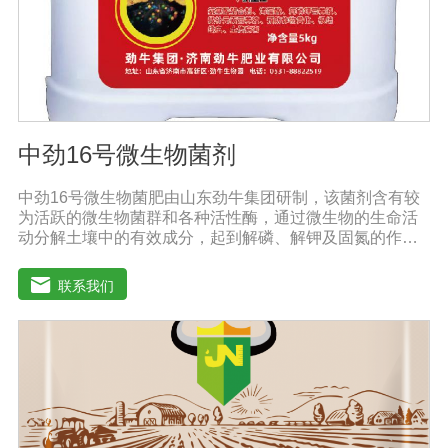
中劲16号微生物菌剂
中劲16号微生物菌肥由山东劲牛集团研制，该菌剂含有较
为活跃的微生物菌群和各种活性酶，通过微生物的生命活
动分解土壤中的有效成分，起到解磷、解钾及固氮的作
用，减少化肥使用量；同时又能产生各种农作物需要的植
物激素、酸性物质以及维生素，能不同程度地刺激调节植
联系我们
物生长；并且能产生铁载体、抗生素、系统防卫酶等多种
物质，可以抑制细菌或真菌性病害或诱导系统抗性间接达
到促进植物生长的作用。●传导性强，生根护根，平衡土壤
微生物环境，形成有益菌屏障，提高作物的抗病性，苗齐
苗壮。●增强植物免疫能力，提高植物对高温、低温、干
旱、药害、盐害等逆境的抗逆能力。●营养丰富，促进植物
生长发育，叶片更加柔软浓绿、毛细根增多，预防早衰，
增产提质。【适用范围】玉米、小麦、果树、土豆、红