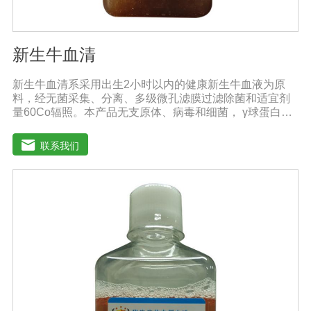
新生牛血清
新生牛血清系采用出生2小时以内的健康新生牛血液为原
料，经无菌采集、分离、多级微孔滤膜过滤除菌和适宜剂
量60Co辐照。本产品无支原体、病毒和细菌， γ球蛋白含
量低，血红蛋白含量低，内毒素小于5EU/ml，具有良好的
促进细胞增殖作用。适用于多种细胞株的培养、扩增及单
联系我们
克隆抗体的制备和疫苗的研制及生产。质量标准：符合
《中华人民共和国药典》2020版、《中华人民共和国兽药
典》2020版质量标准。规格：500ml/瓶、1000ml/瓶保
存：-15℃―-20℃有效期：5年注意事项：1、解冻：采用
逐步解冻法（ -20℃→2-8℃→ 室温），可减少沉淀的产生
使血清质量不会受到影响。