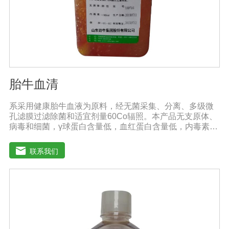
胎牛血清
系采用健康胎牛血液为原料，经无菌采集、分离、多级微
孔滤膜过滤除菌和适宜剂量60Co辐照。本产品无支原体、
病毒和细菌，γ球蛋白含量低，血红蛋白含量低，内毒素小
于5EU/ml，具有极好的促进细胞增殖作用。适用于娇贵细
胞及多种细胞株的培养、扩增和保藏、组织器官的分离、
联系我们
培养及单克隆抗体的制备和疫苗的研制及生产。质量标
准：符合《中华人民共和国药典》2020版、《中华人民共
和国兽药典》2020版质量标准。规格：250ml/瓶保
存：-15℃―-20℃有效期：5年注意事项：1、解冻：采用
逐步解冻法（ -20℃→2-8℃→ 室温），可减少沉淀的产生
使血清质量不会受到影响。2、在 0℃ ~ 4℃状态下存放过
久会影响促细胞生长效果。