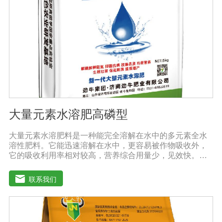
防、抑制细菌、真菌性病害如:小麦根腐病、镰刀菌、姜腐
病、黄萎病、灰葡萄孢、香蕉与棉花等枯萎病。
大量元素水溶肥高磷型
大量元素水溶肥料是一种能完全溶解在水中的多元素全水
溶性肥料。它能迅速溶解在水中，更容易被作物吸收外，
它的吸收利用率相对较高，营养综合用量少，见效快。用
于灌溉施肥、叶面施肥、无土栽培、浸泡浸根等液体或固
体肥料。使用方法：灌溉施肥，灌溉包括灌溉、滴灌等灌
联系我们
溉方式，不仅节约用水，而且节约施肥，而且植物吸收
快。叶面施肥，将肥料稀释溶解在水中喷洒叶面，或溶解
在水中，均匀喷洒叶面，通过叶面孔进入植物，植物可以
通过叶片营养吸收，大大提高了肥料的吸收利用效率。利