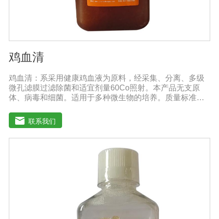
鸡血清
鸡血清：系采用健康鸡血液为原料，经采集、分离、多级
微孔滤膜过滤除菌和适宜剂量60Co照射。本产品无支原
体、病毒和细菌。适用于多种微生物的培养。质量标准：
符合《中华人民共和国兽药典》2020版质量标准。规格：
1000ml/瓶保存：-15℃―-20℃有效期：5年注意事项：解
联系我们
冻：采用逐步解冻法（ -20℃→2-8℃→ 室温），可减少沉
淀的产生使血清质量不会受到影响。