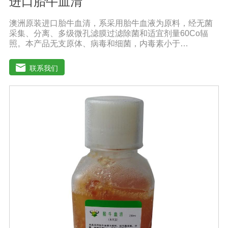
进口胎牛血清
澳洲原装进口胎牛血清，系采用胎牛血液为原料，经无菌
采集、分离、多级微孔滤膜过滤除菌和适宜剂量60Co辐
照。本产品无支原体、病毒和细菌，内毒素小于
10EU/ml，具有很好好的促进细胞增殖作用。适用于娇贵
细胞及多种细胞株的培养、扩增和保藏、组织器官的分
联系我们
离、培养及单克隆抗体的制备和疫苗的研制及生产。质量
标准：符合《中华人民共和国药典》2020版、符合《中华
人民共和国兽药典》2020版、欧洲药典、美国药典质量标
准。规格：500ml/瓶保存：-15℃―-20℃有效期：5年注
意事项：解冻：采用逐步解冻法（ -20℃→2-8℃→ 室
温），可减少沉淀的产生使血清质量不会受到影响。