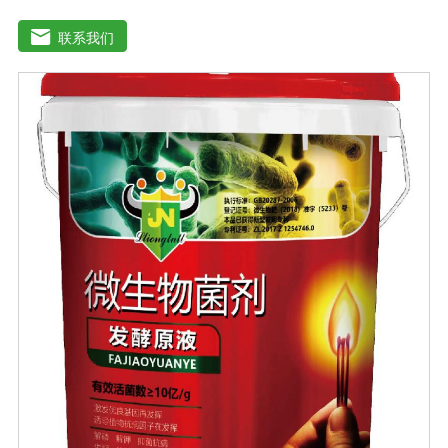
减少化肥使用量；同时又能产生各种农作物需要的植物激
素、酸性物质以及维生素，能不同程度地刺激调节植物生
联系我们
长；并且能产生铁载体、抗生素、系统防卫酶等多种物
质，可以抑制细菌或真菌性病害或诱导系统抗性间接达到
促进植物生长的作用。既能适用于各种粮食作物及蔬菜的
种植，又能适用于果树等经济作物的栽培。【适用范围】
玉米、小麦、果树、土豆、红薯、辣椒、番茄、黄瓜丶韮
菜、甘蓝等瓜果、蔬菜。【注意事项】1.本品内含大量有
益活菌，不可与杀菌剂混合使用，用过农药 的喷雾器一定
要认真清洗后在喷菌剂。2.本品如与化肥混用，要现混现
用。【贮 存】于阴凉干燥处保存，避免阳光直射和雨淋
【保 质 期】24个月【性 状】粉剂【活 菌 数】≥200亿/克