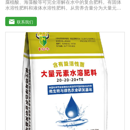
腐植酸、海藻酸等可完全溶解在水中的复合肥料。有固体
水溶性肥料和液体水溶性肥料。从营养含量分为大量元素
水溶性肥料、中元素水溶性肥料、微量元素水溶性肥料、
含氨基酸水溶性肥料、含腐植酸水溶性肥料、有机水溶性
联系我们
肥料等。水溶肥与传统的过磷酸钙肥等品种相比，水溶性
肥料具有明显的优势。它是一种水溶性好、无残渣的速效
肥料，能完全溶于水，能直接被作物的根和叶吸收利用。
水溶肥作为一种快速肥料，其营养元素相对全面，根据不
同作物的肥料特点，相应的肥料配方不同，市场销售蔬
菜、果树、花卉、食品、棉花、油等作物专用水溶性肥
料。使用技巧：1．避免直接冲施，要采取二次稀释法。由
于水溶性肥料有别于一般的复合肥料，所以农民就不能够
按常规施肥方法，造成施肥不均匀，出现烧苗伤根，苗小
苗弱等现象，二次稀释保证冲肥均匀，提高肥料利用率。
2．严格控制施肥量。水溶肥比一般复合肥养分含量高，用
量相对较少。由于其速效性强，难以在土壤中长期存留，
所以要严格控制施肥量，避免肥料流失即降低施肥的经济
效益，达不到高产优质高效的目的。3．尽量单用或与非碱
性的农药混用。比如在蔬菜出现缺素症或根系生长不良
时，不少农民多采用喷施水溶肥的方法加以缓解。在此提
醒农民朋友，水溶肥要尽量单独施用或与非碱性的农药混
用，以免金属离子起反应产生沉淀，造成叶片肥害或药
害。