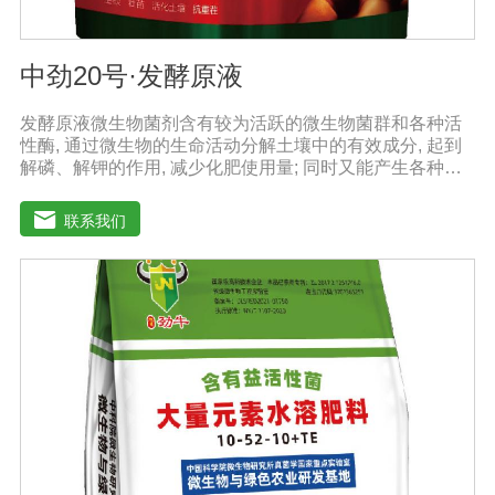
中劲20号·发酵原液
发酵原液微生物菌剂含有较为活跃的微生物菌群和各种活
性酶, 通过微生物的生命活动分解土壤中的有效成分, 起到
解磷、解钾的作用, 减少化肥使用量; 同时又能产生各种农
作物需要的植物激素、酸性物质以及维生素, 能不同程度地
刺激调节植物生长; 并且能产生抗生素、系统防卫酶等多种
联系我们
物质, 可以抑制细菌或真菌性病害或诱导系统抗性, 间接达
到促进植物生长的作用。【产品功能】1、改善土填养分疏
松土壤, 提高土壤通透性和保水保肥能力, 增加土壤有机质
防止板结, 有效解决因连工连作、重茬等原因造成的减产问
题。2、解磷解钾、提高化肥利用率有效菌能分解土壤中的
有机质, 减少氨肥的流失; 其中解钾解磷菌能将土壤中固化
的化学钾肥、化学磷肥分解转化为速效钾、速效磷。3、改
善作物品质使用菌剂后, 作物中的蛋白质、糖分、氮基酸、
维生素等有益成分含量有所提高, 起到改善作物品质的作
用。4、增强作物的抗逆性能、提高产量分泌赤霉素、细胞
分裂素、生长素等活性物质, 刺激、调节、促进作物的生长
发育, 增强农作物的抗逆性能, 有利于农作物的增产5、预