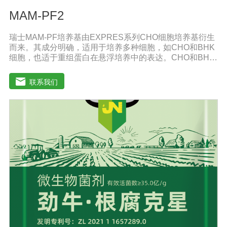
MAM-PF2
瑞士MAM-PF培养基由EXPRES系列CHO细胞培养基衍生
而来。其成分明确，适用于培养多种细胞，如CHO和BHK
细胞，也适于重组蛋白在悬浮培养中的表达。CHO和BHK
细胞是重组蛋白表达中应用广泛的两种细胞。MAM-PF系
列培养基不含L-谷氨酰胺以避免因L-谷氨酰胺降解和胺积累
联系我们
带来的不利影响。MAM-PF培养基可添加极少量的酚红或
不添加。无血清培养基比需添加血清的培养基高级，它有
助于表达产物的纯化和后续处理。多数市场上出售的无血
清培养基含有多种成分不明确蛋白和（或）蛋白水解产
物。因此成分完全明确的培养基和市场上其他添加血清的
培养基以及无血清培养基相比具有巨大的技术优势。从风
险控制的角度来看，不含动物蛋白的培养基也极受欢迎，
同时它还可以避免动物性原料短缺和不稳定带来的影响。
MAM-PF1、MAM-PF2、MAM-PF7d 和MAM-PF7e,MAM-
PF培养基不含动物性蛋白和多肽，无成分不明确的水解产
物。用户使用前需自行添加L-谷氨酰胺（0.6一8 mM）。
DMEM High GlouseDMEM培养基是使用BME改良培养
基，其氨基酸和维生素含量是BME培养的四倍。DMEM培
养基中含有非必需氨基酸和特定的必需微量元素，碳酸氢