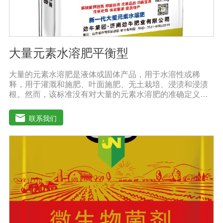
大量元素水溶肥平衡型
大量的元素水溶肥是液体或固体产品，用于水溶性或稀
释，用于灌溉和施肥、叶面施肥、无土栽培、浸渍和浸渍
根。然而，该标准没有对大量的元素水溶肥的准确定义。
本标准规定的水溶性肥料实际上是指水溶性复合肥料或混
合肥料。大量的元素水溶肥的特点是作物喷洒后通过树枝
联系我们
和树叶迅速渗透到体内，提高作物运输营养物质的能力，
增加果叶营养物质，增强细胞活力和代谢能力。1.促进发
芽，加速茶树、果树、蔬菜等作物的生长，增加花蕾，促
进发芽，缩短采摘周期，增加产量，提高品质。瓜类、豆
类、甘蔗、桑树、树苗、果苗和攀缘作物生长得更快。2.
绿叶增强枝条，保护花朵和果实。使用后，叶子呈嫩绿
色，叶子又厚又亮。果树、瓜类、豆类等作物在开花前后
喷洒，也可防止谢花落果。具有显著的保花保果作用，也
是大量元素水溶性肥料的主要作用之一。3.果实大、颗粒
重、早熟、高产果树、瓜类、豆类等多种作物。在果实期