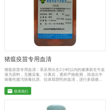
猪瘟疫苗专用血清
猪瘟疫苗专用血清：系采用出生2小时以内的健康新生牛血
液为原料，无菌采集、分离后，逐样严格检测，筛选出牛
病毒性腹泻病毒抗原、抗体双阴性的血清，进行多级微孔
滤膜过滤除菌和适宜剂量60Co照射。本产品无支原体、病
毒和细菌， γ球蛋白含量低，血红蛋白含量低，内毒素小于
联系我们
5EU/ml，具有良好的促进细胞增殖作用。适用于多种细胞
株的培养、扩增及单克隆抗体的制备和疫苗（尤其是猪瘟
疫苗）的研制及生产。质量标准：符合《中华人民共和国
药典》2020版、《中华人民共和国兽药典》2020版质量标