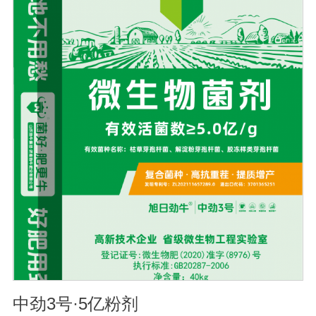
的化学物质，再辅助特殊增效剂，能快速、高效杀灭线虫
和作物真菌、细菌病害。不仅有效地预防和控制多种作物
根结线虫、胞囊线虫、茎线虫等线虫病的危害。2、抑制各
种线虫，减轻线虫病危害；3、改善作物根部微生态环境，
活化土壤，促进植株正常生长；4、激活根部受损细胞，快
速恢复根系生理机能，预防根系因线虫的危害导致的烂
根。
中劲3号·5亿粉剂