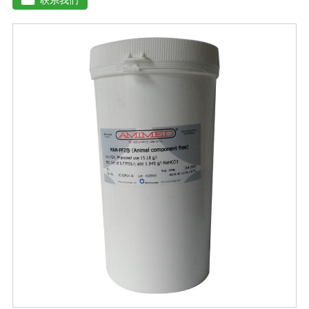
残渣、糠醛渣、农作物秸杆等）。【功效特点】1、本产品
适应性广，升温速度快，分解能力强，除臭效果彻底。2、
起温快在温度0℃以上时, 2天温度可升至60℃以上。可充
分分解畜禽类粪便中产生臭味的有机硫化物、有机氨化物
等, 升温后2-3天, 臭味大幅减低。3、发酵周期短15-20天即
可达到基本腐熟状态。4、发酵过程高温(60℃-70℃)持久
能杀灭发酵物中的病菌、虫卵、杂草种子。5、堆肥总养分
损失少, 腐殖质含量高, 钾元素含量增高明显。【用法用
量】 本品1公斤可发酵2-3吨物料。使用时先将发酵剂与稻
糠或玉米面或者干的发酵物料湿均匀, 后掺入发酵物中, 混
匀, 堆成堆(夏天堆高控制在0. 6-1米之间, 冬季0. 8-1. 6米之
间, 并用薄膜或草帘覆盖, 待内部温度升到25℃时, 将覆盖
物揭开)。待温度升到45℃(冬季温度升到55C)以上 时开始
一次翻堆, 以后每当堆温达到60℃以上时需进行翘堆, 15-
20天即可达到基本腐熟状态。