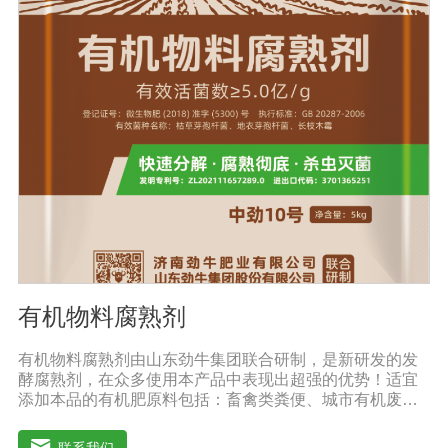
薯、辣椒、番茄、黄瓜丶韮菜、甘蓝等瓜果、蔬菜。【注
意事项】1.本品内含大量有益活菌，不可与杀菌剂混合使
用，用过农药 的喷雾器一定要认真清洗后在喷菌剂。2.本
品如与化肥混用，要现混现用。【贮 存】于阴凉干燥处保
存，避免阳光直射和雨淋【保 质 期】24个月【性 状】粉
剂【活 菌 数】≥10亿/克
有机物料腐熟剂
有机物料腐熟剂由山东劲牛集团联合研制，是新研发的发
酵腐熟剂，在众多使用本产品中表现出超强的优势！适宜
添加本品的有机肥原料包括：畜禽类粪便、城市有机废弃
物、糠壳、饼粕、污泥、农林废弃物、以及谷壳、产品加
工废弃料（蔗糖泥、果渣、茶渣、蘑菇渣、酒糟、中草药
联系我们