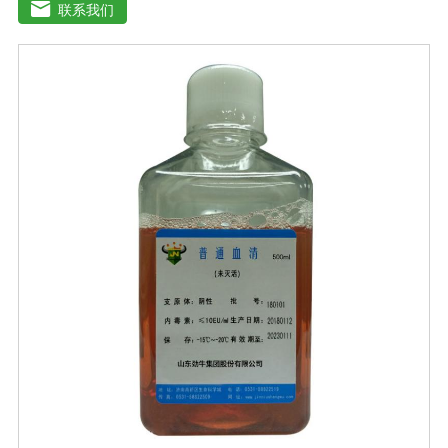
官的分离、培养及单克隆抗体的制备和疫苗的研制及生
联系我们
产。质量标准：符合《中华人民共和国兽药典》2020版、
欧洲药典、美国药典质量标准。规格：500ml/瓶保
存：-15℃―-20℃有效期：5年注意事项：解冻：采用逐
步解冻法（ -20℃→2-8℃→ 室温），可减少沉淀的产生使
血清质量不会受到影响。