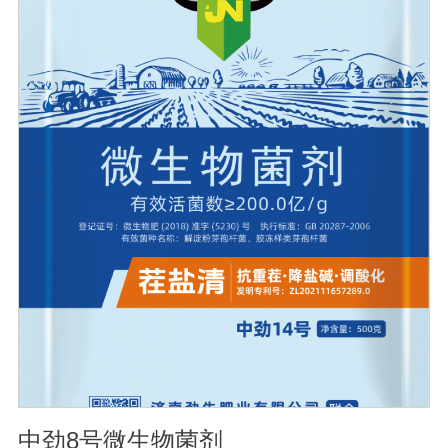
土壤，提高土壤通透性和保水保肥能力，增加土壤有机
质，防止板结，有效解决因连工连作，重茬等原因造成的
减产问题。2、解磷解钾、提高化肥利用率：有效菌能分解
土壤中的有机质，减少氮肥的流失;其中解钾解磷菌能将土
壤中固化的化学钾肥、化学磷肥分解转化为速效钾、速效
磷。3、改善作物品质：使用菌剂后，作物中的蛋白质、糖
分、氨基酸、维生素等有益成分含量有所提高，起到改善
作物品质的作用。4、增强作物的抗逆性能、提高产量：分
泌赤霉素、细胞分裂素、生长素等活性物质，刺激、调
节、促进作物的生长发育，增强农作物的抗逆性能，有利
于农作物的增产【用法用量】拌种：在干种(含包衣种子)或
催芽种子上撒上少许水，均匀湿润种子后，将本品撒在种
子上拌匀，晾千后播种。用量：粮食类用20g本品拌2斤，
稻种或4斤，玉米种、大豆种或15斤小麦种，花生种用20g
本品拌20-40斤种子，瓜菜类用20g本品拌3公斤种子。可
有效提高种子出芽率，减少苗期病害的发生。
中劲8号微生物菌剂