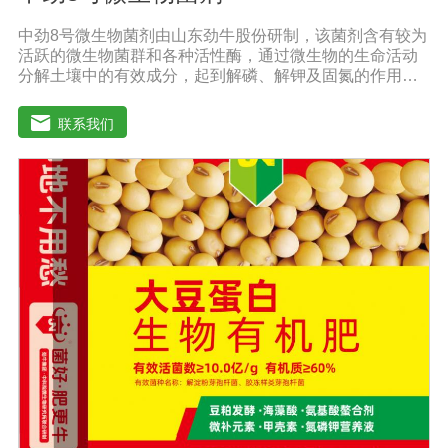
中劲8号微生物菌剂由山东劲牛股份研制，该菌剂含有较为
活跃的微生物菌群和各种活性酶，通过微生物的生命活动
分解土壤中的有效成分，起到解磷、解钾及固氮的作用，
减少化肥使用量；同时又能产生各种农作物需要的植物激
素、酸性物质以及维生素，能不同程度地刺激调节植物生
联系我们
长；并且能产生铁载体、抗生素、系统防卫酶等多种物
质，可以抑制细菌或真菌性病害或诱导系统抗性间接达到
促进植物生长的作用。既能适用于各种粮食作物及蔬菜的
种植，又能适用于果树等经济作物的栽培。【适用范围】
玉米、小麦、果树、土豆、红薯、辣椒、番茄、黄瓜丶韮
菜、甘蓝等瓜果、蔬菜。【注意事项】1.本品内含大量有
益活菌，不可与杀菌剂混合使用，用过农药 的喷雾器一定
要认真清洗后在喷菌剂。2.本品如与化肥混用，要现混现
用。【贮 存】于阴凉干燥处保存，避免阳光直射和雨淋
【保 质 期】24个月【性 状】粉剂【活 菌 数】≥200亿/克