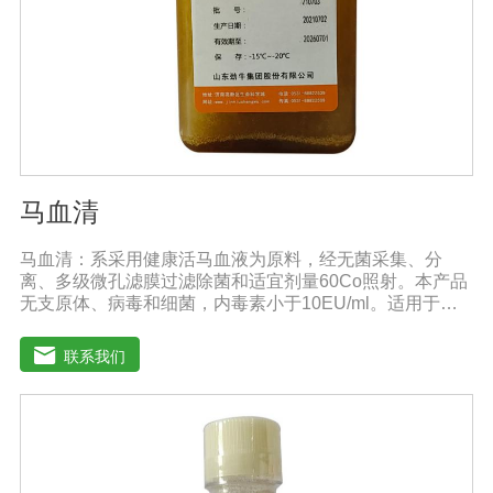
马血清
马血清：系采用健康活马血液为原料，经无菌采集、分
离、多级微孔滤膜过滤除菌和适宜剂量60Co照射。本产品
无支原体、病毒和细菌，内毒素小于10EU/ml。适用于多
种微生物的培养。质量标准：符合《中华人民共和国兽药
典》2020版质量标准。规格：500ml/瓶保
联系我们
存：-15℃―-20℃有效期：5年注意事项：解冻：采用逐
步解冻法（ -20℃→2-8℃→ 室温），可减少沉淀的产生使
血清质量不会受到影响。