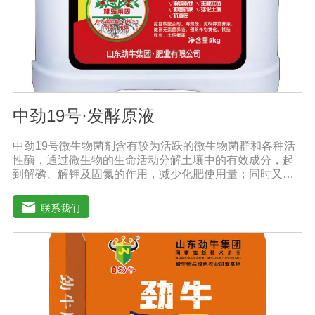
≥50g/L注意事项：阴凉干燥处存放，禁止暴晒和雨淋。内
含大量有益活菌，禁止与杀菌剂或含铜物质混用。
中劲19号·发酵原液
中劲19号微生物菌剂含有较为活跃的微生物菌群和各种活
性酶，通过微生物的生命活动分解土壤中的有效成分，起
到解磷、解钾及固氮的作用，减少化肥使用量；同时又能
产生各种农作物需要的植物激素、酸性物质以及维生素，
能不同程度地刺激调节植物生长；并且能产生铁载体、抗
联系我们
生素、系统防卫酶等多种物质，可以抑制细菌或真菌性病
害或诱导系统抗性间接达到促进植物生长的作用。