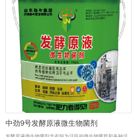
萎病、立枯病等多种病害功效，等土传病害的抗病力；从
而有效地解决由土传病害引起的作物根部病害及蔬菜苗期
病害。同时还有提高作物免疫力和抗逆性，促进作物生
长，改善品质，促进生长的代谢产物，促进根系生长，产
生分解不溶性磷酸盐、硅酸盐和含钾矿物的代谢产物，促
进植物对磷、钾、硅等营养元素的利用；增产30%-50%；
提早成熟，最终达到增产增收的目的。且持效期较长，对
环境友好，对生态没有破坏性，符合我国农业可持续发展
的要求，是生产绿色食品作物的首选产品。
中劲9号发酵原液微生物菌剂
发酵原液微生物菌剂含有较为活跃的微生物菌群和各种活