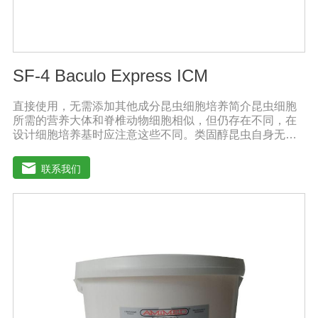
SF-4 Baculo Express ICM
直接使用，无需添加其他成分昆虫细胞培养简介昆虫细胞
所需的营养大体和脊椎动物细胞相似，但仍存在不同，在
设计细胞培养基时应注意这些不同。类固醇昆虫自身无法
合成类固醇，培养基应提供昆虫细胞膜和蜕皮激素的合成
前体。氨基酸昆虫血液中氨基酸含量很高，培养基中氨基
联系我们
酸含量也应较高。有机酸昆虫血液中游离有机酸的含量通
常较高，例如：柠檬酸、琥珀酸、草酸和苹果酸等。每只
昆虫体内游离有机酸含量为0.1-30毫摩尔。pH值、缓冲物
和酸碱指示剂昆虫组织液偏酸性，其值为6.2-6.9，因此昆
虫细胞培养基的pH值应在6.2-6.5之间。而大多数哺乳动物
细胞培养基的pH值在7.1-7.6之间。SF4 Baculo Express能
够在不同的培养环境中保持pH值,例如：暴露在空气中，或
在密闭容器中。昆虫细胞培养基的缓冲物为磷酸钠，并不
需要二氧化碳来保持pH值。昆虫细胞培养基不需添加酸碱
指示剂。因此添加了蛋白质水解产物的昆虫细胞培养基呈