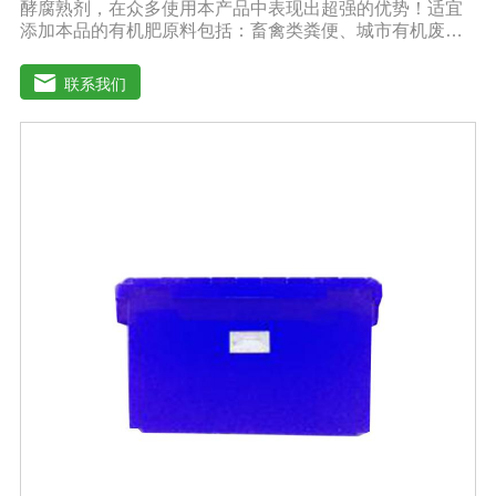
酵腐熟剂，在众多使用本产品中表现出超强的优势！适宜
添加本品的有机肥原料包括：畜禽类粪便、城市有机废弃
物、糠壳、饼粕、污泥、农林废弃物、以及谷壳、产品加
工废弃料（蔗糖泥、果渣、茶渣、蘑菇渣、酒糟、中草药
联系我们
残渣、糠醛渣、农作物秸杆等）。【功效特点】1、本产品
适应性广，升温速度快，分解能力强，除臭效果彻底。2、
起温快在温度0℃以上时, 2天温度可升至60℃以上。可充
分分解畜禽类粪便中产生臭味的有机硫化物、有机氨化物
等, 升温后2-3天, 臭味大幅减低。3、发酵周期短15-20天即
可达到基本腐熟状态。4、发酵过程高温(60℃-70℃)持久
能杀灭发酵物中的病菌、虫卵、杂草种子。5、堆肥总养分
损失少, 腐殖质含量高, 钾元素含量增高明显。【用法用
量】 本品1公斤可发酵2-3吨物料。使用时先将发酵剂与稻
糠或玉米面或者干的发酵物料湿均匀, 后掺入发酵物中, 混
匀, 堆成堆(夏天堆高控制在0. 6-1米之间, 冬季0. 8-1. 6米之
间, 并用薄膜或草帘覆盖, 待内部温度升到25℃时, 将覆盖
物揭开)。待温度升到45℃(冬季温度升到55C)以上 时开始
一次翻堆, 以后每当堆温达到60℃以上时需进行翘堆, 15-
20天即可达到基本腐熟状态。