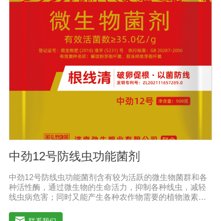
原因造成的减产问题。针对长期使用鸡粪造成的有机酸毒
害，烧根烧菌，病菌虫卵危害，酸碱不平衡等现状采用高
端生物技术精制而成，破除土壤板结，恢复土壤活力、保
肥保水、生物护根、强健植株、保花保果、促进花芽形
成，提高坐果率。 2、解决土壤重金属污染问题微生物菌
剂中的各种菌能有效的对土壤中的重金属进行溶解、氧化
还原及降解作用。重金属可与土壤有机质形成稳定的络合
物，对重金属在土壤中的化学行为产生深刻的影响，有效
解决土壤重金属污染问题。
中劲12号防线虫功能菌剂
中劲12号防线虫功能菌剂含有较为活跃的微生物菌群和各
种活性酶，通过微生物的生命活力，抑制各种线虫，减轻
线虫病危害；同时又能产生各种农作物需要的植物激素、
酸性物质以及维生素，能不同程度的刺激调节植物生长；
并且能产生抗生素，系统防伪酶等多种物质，间接达到促
联系我们