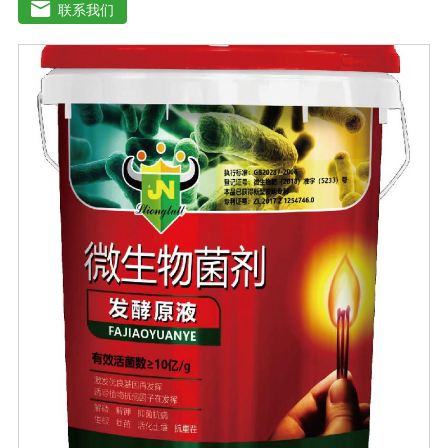
剂”，配方科学，配比创新领先技术，多素合一，具有提苗
联系我们
快、生根猛、改良土壤，防病抗重茬之功效，使土壤暄松
透气，使作物生长旺盛，有效预防由土壤传播的植物病原
及植物缺素引起的黄叶、弱苗、僵苗、死苗烂根、死棵、
枯黄萎等病害，提高植物吸纳肥水的能力，降农残、提品
质、降低农业生产成本，从而达到增产增收的目的。适用
作物：本品登记作物:白菜。实践证明本品在蔬菜、果树、
瓜果、大田、中草药材、花卉、苗木、茶树等多种作物上
具有显著效果。用法用量：◆冲施、滴灌、撒施、机播、
混播、基施、种肥同播均可，一般亩用量18-20公斤，作物
缺素严重且有死苗烂根现象及土壤板结且十传杂菌较多地
块，亩用量30-40公斤。◆具体用法用量请根据土壤及作物
情况，在专业农技人员正确指导下使用。注意事项：1.阴
凉干燥处存放，禁止暴晒和雨淋2.内含大量有益活菌，禁
止与杀菌剂或含铜物质混用3.施用本品时可与多种非强
酸、强碱农药混合施用