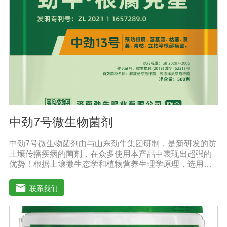
存，避免阳光直射和雨淋【保 质 期】24个月【性 状】粉
剂【活 菌 数】≥10亿/克
中劲7号微生物菌剂
中劲7号微生物菌剂由与山东劲牛集团研制，是新研发的防
土壤传播疾病的菌剂，在众多使用本产品中表现出超强的
优势！根据土壤微生态学和植物营养生理学原理，选用有
效的菌群等高效菌株，采用现代微生物发酵技术加工制备
而成的农用生物制剂。它利用微生物自身的寄生作用，并
联系我们
释放出对土壤传播疾病和植物疾病、对细菌、真菌等具有
杀灭作用的化学物质，再辅助特殊增效剂，能快速、高效
抑制作物真菌、细菌病害。不仅有效地预防和控制多种作
物疾病的危害，还具有预防根腐病、枯萎病、锈枯病、黄