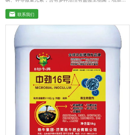
壤有机质，加速有机质降解转化为作物吸收的营养物质，
大大提高土壤肥力，减少化肥用量。增产效果明显：根据
联系我们
作物的不同，高达20%-60%。提高作物和农产品质量，增
加农民收入。重建健康土壤，改善作物抵抗病虫害。改善
土壤板结，激发土壤活力，提供额外的天然植物生长和。
发达根系，增强吸收能力，提高作物和抵抗力。抑制土壤
中的线虫和植物根部病虫害，从根本上减少农药的使用。
促进植物生长发育，提高抗逆性。促进根系生长，果树开
花整齐，保花保果；落叶期晚，抗早春病害。防治早衰，
抗重建，抗倒伏，抗旱抗寒。根据作物肥料需求的特点，
每个时期都有不同的肥料需求，使作物在早期阶段不会出
现长期脱肥现象。适用范围：果树类：苹果、梨、红枣、
葡萄、桃、枸杞、蜜桔、柿子、石榴、猕猴桃、李子、龙
眼、荔枝、柑橘、青梅等瓜菜类：土豆、茄子、黄瓜、大
姜、大蒜、西瓜、甜瓜、冬瓜、辣椒、番茄、苦瓜、南
瓜、地瓜、西葫芦、麻山药等