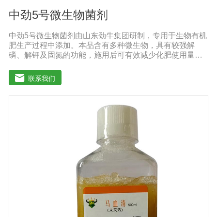
中劲5号微生物菌剂
中劲5号微生物菌剂由山东劲牛集团研制，专用于生物有机
肥生产过程中添加。本品含有多种微生物，具有较强解
磷、解钾及固氮的功能，施用后可有效减少化肥使用量；
同时又能产生多种农作物需要的植物激素、酸性物质以及
维生素，能不同程度地刺激根系生长，促进营养和水分吸
联系我们
收；并且能产生铁载体、抗生素、系统防卫酶等多种物
质，可以抑制细菌、真菌性病害、诱导系统抗性，具有显
著的防病、抗重茬的效果。【产品功能】1.抑制植物病原
真菌的生长，提高植物对枯萎病、黄萎病、根腐病等土传
病害的抗病力；2.分泌促进生长的代谢产物，促进根系生
长；3.产生分解不溶性磷酸盐、硅酸盐和含钾矿物的代谢
产物，促进植物对磷、钾、硅等营养元素的利用；【适用
范围】适宜添加本品的有机肥原料包括：畜禽粪便、城市
有机废弃物、糠壳、饼粕、作物秸杆、产品加工废弃料
（蔗糖泥、果渣、茶渣、蘑菇渣、酒糟）【注意事项】 1.
本品内含大量有益活菌，不可与杀菌剂混合使用，用过农
药 的喷雾器一定要认真清洗后在喷菌剂。 2.本品如与化肥
混用，要现混现用。【贮 存】于阴凉干燥处保存，避免
阳光直射和雨淋【保 质 期】24个月