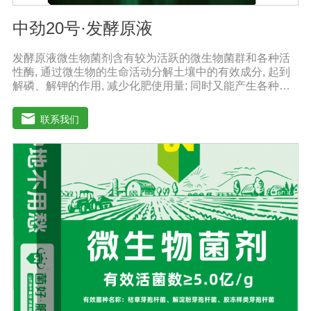
中劲20号·发酵原液
发酵原液微生物菌剂含有较为活跃的微生物菌群和各种活
性酶, 通过微生物的生命活动分解土壤中的有效成分, 起到
解磷、解钾的作用, 减少化肥使用量; 同时又能产生各种农
作物需要的植物激素、酸性物质以及维生素, 能不同程度地
刺激调节植物生长; 并且能产生抗生素、系统防卫酶等多种
联系我们
物质, 可以抑制细菌或真菌性病害或诱导系统抗性, 间接达
到促进植物生长的作用。【产品功能】1、改善土填养分疏
松土壤, 提高土壤通透性和保水保肥能力, 增加土壤有机质
防止板结, 有效解决因连工连作、重茬等原因造成的减产问
题。2、解磷解钾、提高化肥利用率有效菌能分解土壤中的
有机质, 减少氨肥的流失; 其中解钾解磷菌能将土壤中固化
的化学钾肥、化学磷肥分解转化为速效钾、速效磷。3、改
善作物品质使用菌剂后, 作物中的蛋白质、糖分、氮基酸、
维生素等有益成分含量有所提高, 起到改善作物品质的作
用。4、增强作物的抗逆性能、提高产量分泌赤霉素、细胞
分裂素、生长素等活性物质, 刺激、调节、促进作物的生长
发育, 增强农作物的抗逆性能, 有利于农作物的增产5、预
防、抑制细菌、真菌性病害如:小麦根腐病、镰刀菌、姜腐
病、黄萎病、灰葡萄孢、香蕉与棉花等枯萎病。