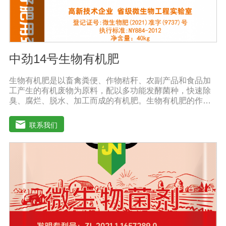
中劲14号生物有机肥
生物有机肥是以畜禽粪便、作物秸秆、农副产品和食品加
工产生的有机废物为原料，配以多功能发酵菌种，快速除
臭、腐烂、脱水、加工而成的有机肥。生物有机肥的作
用：(1)提高作物产量，提高作物质量。生物有机肥营养释
放缓慢，氮以铵离子或氨基酸的形式供应植物，进入植物
联系我们
细胞不需要消耗大量能量，直接参与植物细胞物质的合
成，因此，使用生物有机肥后，植物生长快，积累成分和
干物质，农产品质量好。(2)提高土壤肥力，改善土壤理化
性质。生物有机肥的使用不仅可以补充消耗的有机肥，还
可以不断提高土壤有机质的含量。微生物分解后，有机质
可缩合成新的腐殖质，与土壤中的其他物质结合，形成有
机无机复合体，促进土壤中微粒结构的形成，协调水、
肥、气、热的矛盾，改善土壤结构，疏松土壤，提高耕作
能力。(3)调整微生物区系，改善土壤微生态系统。腐烂的
有机肥含有酵母、乳酸菌、纤维素分解菌和其他有益微生