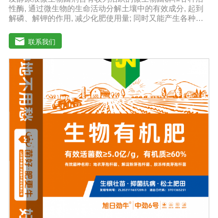
性酶, 通过微生物的生命活动分解土壤中的有效成分, 起到
解磷、解钾的作用, 减少化肥使用量; 同时又能产生各种农
作物需要的植物激素、酸性物质以及维生素, 能不同程度地
刺激调节植物生长; 并且能产生抗生素、系统防卫酶等多种
联系我们
物质, 可以抑制细菌或真菌性病害或诱导系统抗性, 间接达
到促进植物生长的作用。【产品功能】1、改善土填养分疏
松土壤, 提高土壤通透性和保水保肥能力, 增加土壤有机质
防止板结, 有效解决因连工连作、重茬等原因造成的减产问
题。2、解磷解钾、提高化肥利用率有效菌能分解土壤中的
有机质, 减少氨肥的流失; 其中解钾解磷菌能将土壤中固化
的化学钾肥、化学磷肥分解转化为速效钾、速效磷。3、改
善作物品质使用菌剂后, 作物中的蛋白质、糖分、氮基酸、
维生素等有益成分含量有所提高, 起到改善作物品质的作
用。4、增强作物的抗逆性能、提高产量分泌赤霉素、细胞
分裂素、生长素等活性物质, 刺激、调节、促进作物的生长
发育, 增强农作物的抗逆性能, 有利于农作物的增产5、预
防、抑制细菌、真菌性病害如:小麦根腐病、镰刀菌、姜腐
病、黄萎病、灰葡萄孢、香蕉与棉花等枯萎病。