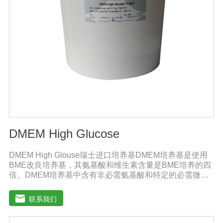
黄色。渗透压昆虫细胞的渗透压与脊椎动物的渗透压相差
甚大，几乎为脊椎动物的两倍。因而昆虫细胞培养基的渗
透压为340-390mOsmol/kg，脊椎动物细胞培养基为290-
330 mOsmol/kg。谷氨酰胺和葡萄糖哺乳动物细胞培养过
程中过量代谢谷氨酰胺和葡萄糖会导致产生过量的铵盐和
乳酸盐，这些代谢产物的积累通常是受抑制的。
DMEM High Glucose
DMEM High Glouse瑞士进口培养基DMEM培养基是使用
BME改良培养基，其氨基酸和维生素含量是BME培养的四
倍。DMEM培养基中含有非必需氨基酸和特定的必需微量
元素，碳酸氢钠的的浓度也提高了。标准配方DMEM培养
基葡萄糖的含量为1000 mg/L，高糖DMEM培养基葡萄糖的
联系我们
含量为4500 mg/L。DMEM早期用来培养鼠胚胎细胞。如今
DMEM培养基广泛应用于普通和转化的鼠细胞和鸡细胞的