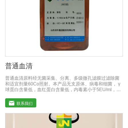
普通血清
普通血清原料经无菌采集、分离、多级微孔滤膜过滤除菌
和适宜剂量60Co照射。本产品无支原体、病毒和细菌， γ
球蛋白含量低，血红蛋白含量低，内毒素小于5EU/ml，具
有良好的促进细胞增殖作用。适用于多种细胞株的培养、
扩增及单克隆抗体的制备和疫苗的研制及生产。质量标
联系我们
准：符合《中华人民共和国兽药典》2020版质量标准。规
格：500ml/瓶保存：-15℃―-20℃有效期：5年注意事
项：解冻：采用逐步解冻法（ -20℃→2-8℃→ 室温），可
减少沉淀的产生使血清质量不会受到影响。