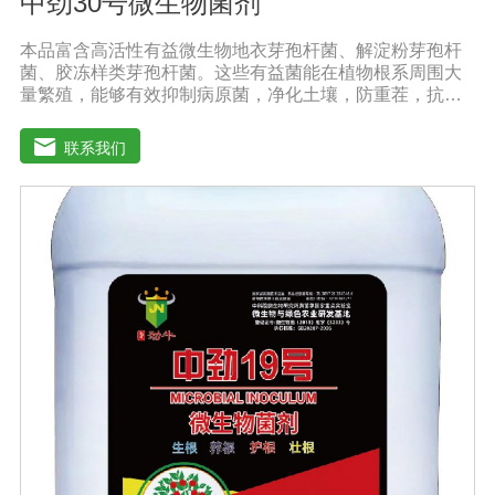
中劲30号微生物菌剂
本品富含高活性有益微生物地衣芽孢杆菌、解淀粉芽孢杆
菌、胶冻样类芽孢杆菌。这些有益菌能在植物根系周围大
量繁殖，能够有效抑制病原菌，净化土壤，防重茬，抗病
害。功能特点：◆抑菌防病、提质增产：内含复合高效微
生物菌群，防止作物生理性病害的发生，促生根、吸收
联系我们
快，促使作物快速生新根，提高叶绿素含量，增加叶片干
物质积累及果蔬中糖分和VC含量，提高产量、改善品质。
◆螯合养分、高效吸收：采用高纯度螯合态可溶性原料，
海藻中特有的海藻多糖、藻肮酸、高度饱和脂肪酸，可刺
激植物体内非特异活性因子的产生和调节内源素的平衡，
改善土壤酸化、板结。◆调控生长、转色膨果：激活植物
细胞活性，打破休眠障碍，促进花芽分化，增加雌花数
量，调控果柄离层细胞结构，提高授粉质量，提高坐果
率，促进果实膨大，上色快而均匀，果形端正。适宜作
物：本品登记作物:番茄。实践证明本产品在蔬菜、果树、
瓜果、大田、中草药材、花卉、苗木、茶树等多种作物上
具有显著效果。用法用量：冲施、滴灌：苗期亩用量5-10
公斤，膨果、转色期亩用量10-20公斤。灌根：稀释300-
800倍灌根，◆具体用法用量请根据土壤及作物情况，在专
业农技人员正确指导下使用。产品技术指标：有效活菌数
≥2亿/mLN+P205+K20≥240g/L多肽蛋白>30g/L有机质