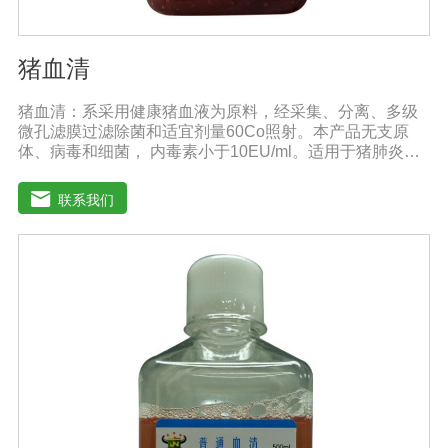
猪血清
猪血清：系采用健康猪血液为原料，经采集、分离、多级
微孔滤膜过滤除菌和适宜剂量60Co照射。本产品无支原
体、病毒和细菌， 内毒素小于10EU/ml。适用于猪肺炎支
原体等多种微生物的培养。质量标准：符合《中华人民共
和国兽药典》2020版质量标准。规格：500ml/瓶保
联系我们
存：-15℃―-20℃有效期：5年注意事项：解冻：采用逐
步解冻法（ -20℃→2-8℃→ 室温），可减少沉淀的产生使
血清质量不会受到影响。