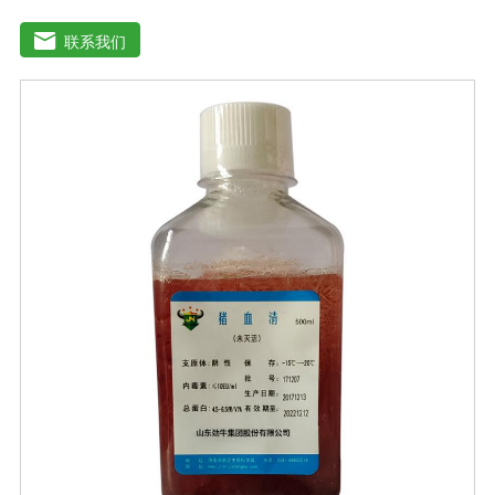
符合《中华人民共和国兽药典》2020版质量标准。规格：
1000ml/瓶保存：-15℃―-20℃有效期：5年注意事项：解
联系我们
冻：采用逐步解冻法（ -20℃→2-8℃→ 室温），可减少沉
淀的产生使血清质量不会受到影响。