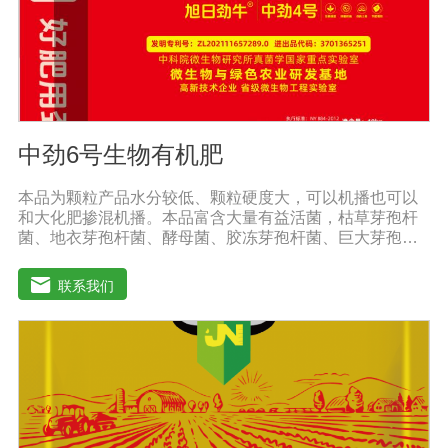
中劲6号生物有机肥
本品为颗粒产品水分较低、颗粒硬度大，可以机播也可以
和大化肥掺混机播。本品富含大量有益活菌，枯草芽孢杆
菌、地衣芽孢杆菌、酵母菌、胶冻芽孢杆菌、巨大芽孢杆
菌、解淀粉芽孢杆菌等复合配伍，有益菌大量繁殖快速释
放大量养分，增强土壤肥力，能激活土壤养分，使土壤中
联系我们
氮磷钾、中微量元素利用率达到大化，土壤肥力大幅度提
高。【中劲6号微生物菌剂产品功能】 以菌克菌，有益菌
群有效的抑制病原菌的生长，有效缓解根腐、黄化、枯
萎、烂根、根肿、早衰等现象，防止其它土传病害及重茬
的发生。 1、改善土壤养分微生物菌剂能够增强土壤团粒
结构，疏松土壤，提高土壤通透性和保水保肥能力，增加
土壤有机质，调节土壤PH值，活化土壤中的潜在养分，改
善土壤中养分的供应情况，有效解决因连工连作，重茬等