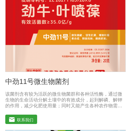
物，生物有机肥还含有固氮、硅酸盐、溶磷、光合细菌和
假单胞细菌，这些微生物除了产生大量活性物质外，还具
有固氮、溶磷、钾，有些还具有抑制植物根病原体的能
力，有些有能力改善土壤微生态环境。此外，生物有机肥
施入土壤后，可以调节土壤中微生物的区域组成，有利于
改变土壤中微生态系统的结构。(4)激活不溶化合物，提高
土壤供养能力。生物有机肥含有固氮微生物，可以通过固
氮酶的作用将空气中的氮还原为可被作物吸收利用的成
分，是作物提供氮营养的重要途径。
中劲11号微生物菌剂
该菌剂含有较为活跃的微生物菌群和各种活性酶，通过微
生物的生命活动分解土壤中的有效成分，起到解磷、解钾
的作用，减少化肥使用量；同时又能产生各种农作物需要
的植物激素、酸性物质以及维生素，能不同程度地刺激调
节植物生长;并且能产生抗生素、系统防卫酶等多种物质，
联系我们
可以抑制细菌或真菌性病害或诱导系统抗性，间接达到促
进植物生长的作用。【产品功能】1、改善土壤养分：疏松