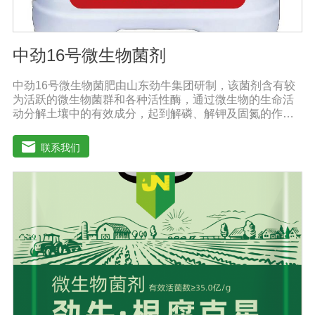
中劲16号微生物菌剂
中劲16号微生物菌肥由山东劲牛集团研制，该菌剂含有较
为活跃的微生物菌群和各种活性酶，通过微生物的生命活
动分解土壤中的有效成分，起到解磷、解钾及固氮的作
用，减少化肥使用量；同时又能产生各种农作物需要的植
物激素、酸性物质以及维生素，能不同程度地刺激调节植
联系我们
物生长；并且能产生铁载体、抗生素、系统防卫酶等多种
物质，可以抑制细菌或真菌性病害或诱导系统抗性间接达
到促进植物生长的作用。●传导性强，生根护根，平衡土壤
微生物环境，形成有益菌屏障，提高作物的抗病性，苗齐
苗壮。●增强植物免疫能力，提高植物对高温、低温、干
旱、药害、盐害等逆境的抗逆能力。●营养丰富，促进植物
生长发育，叶片更加柔软浓绿、毛细根增多，预防早衰，
增产提质。【适用范围】玉米、小麦、果树、土豆、红
薯、辣椒、番茄、黄瓜丶韮菜、甘蓝等瓜果、蔬菜。【注
意事项】1.本品内含大量有益活菌，不可与杀菌剂混合使
用，用过农药 的喷雾器一定要认真清洗后在喷菌剂。2.本
品如与化肥混用，要现混现用。【贮 存】于阴凉干燥处保