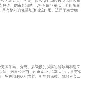
，经无菌采集、分离、多级微孔滤膜过滤除菌和适
无支原体、病毒和细菌，γ球蛋白含量低，血红蛋白
ml，具有极好的促进细胞增殖作用。适用于娇贵细胞
和保藏、组织器官的分离、培养及单克隆抗体的制
标准：符合《中华人民共和国药典》2020版、
20版质量标准。规格：250ml/瓶保
：5年注意事项：1、解冻：采用逐步解冻法（
，可减少沉淀的产生使血清质量不会受到影响。2、在
会影响促细胞生长效果。
经无菌采集、分离、多级微孔滤膜过滤除菌和适宜
原体、病毒和细菌，内毒素小于10EU/ml，具有极
用于多种细胞株的培养、扩增和保藏、组织器官的
制备和疫苗的研制及生产。质量标准：符合《中华
、欧洲药典、美国药典质量标准。规格：500ml/瓶
期：5年注意事项：解冻：采用逐步解冻法（
，可减少沉淀的产生使血清质量不会受到影响。