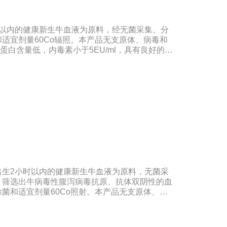
时以内的健康新生牛血液为原料，经无菌采集、分
适宜剂量60Co辐照。本产品无支原体、病毒和
蛋白含量低，内毒素小于5EU/ml，具有良好的促
种细胞株的培养、扩增及单克隆抗体的制备和疫苗
合《中华人民共和国药典》2020版、《中华人民
。规格：500ml/瓶、1000ml/瓶保
：5年注意事项：1、解冻：采用逐步解冻法（
，可减少沉淀的产生使血清质量不会受到影响。
出生2小时以内的健康新生牛血液为原料，无菌采
，筛选出牛病毒性腹泻病毒抗原、抗体双阴性的血
菌和适宜剂量60Co照射。本产品无支原体、病
血红蛋白含量低，内毒素小于5EU/ml，具有良好
于多种细胞株的培养、扩增及单克隆抗体的制备和
研制及生产。质量标准：符合《中华人民共和国药