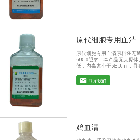
典》2020版、《中华人民共和
保存：-15℃―-20℃有效
-20℃→2-8℃→ 室温）
原代细胞专用血清
原代细胞专用血清原料经无
60Co照射。本产品无支原
低，内毒素小于5EU/ml
养。质量标准：符合《中华人
100ml/瓶、250ml/瓶、5
联系我们
1、解冻：采用逐步解冻法（ 
清质量不会受到影响。
鸡血清