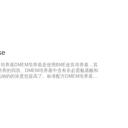
格：500ml/瓶保存：-15℃―-20℃有效期：5年
法（ -20℃→2-8℃→ 室温），可减少沉淀的
响。
se
瑞士进口培养基DMEM培养基是使用BME改良培养基，其
培养的四倍。DMEM培养基中含有非必需氨基酸和
钠的的浓度也提高了。标准配方DMEM培养基葡
高糖DMEM培养基葡萄糖的含量为4500 mg/L。
细胞。如今DMEM培养基广泛应用于普通和转化的
养