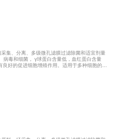
国兽药典》2020版质量标准。规格：500ml/瓶
期：5年注意事项：解冻：采用逐步解冻法（
，可减少沉淀的产生使血清质量不会受到影响。
菌采集、分离、多级微孔滤膜过滤除菌和适宜剂量
体、病毒和细菌， γ球蛋白含量低，血红蛋白含量
，具有良好的促进细胞增殖作用。适用于多种细胞的培
民共和国兽药典》2020版质量标准。规格：
00ml/瓶保存：-15℃―-20℃有效期：5年注意事项：
-20℃→2-8℃→ 室温），可减少沉淀的产生使血