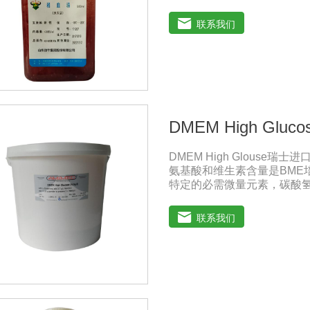
兽药典》2020版质量标准。规
注意事项：解冻：采用逐步解冻
联系我们
产生使血清质量不会受到影
DMEM High Gluco
DMEM High Glouse
氨基酸和维生素含量是BME
特定的必需微量元素，碳酸氢
萄糖的含量为1000 mg/L，
DMEM早期用来培养鼠胚胎
联系我们
鼠细胞和鸡细胞的无血清培