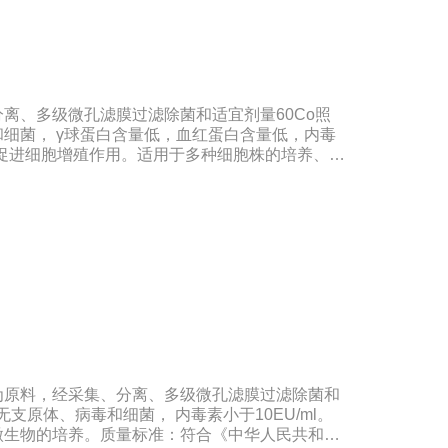
离、多级微孔滤膜过滤除菌和适宜剂量60Co照
细菌， γ球蛋白含量低，血红蛋白含量低，内毒
好的促进细胞增殖作用。适用于多种细胞株的培养、扩
苗的研制及生产。质量标准：符合《中华人民共和
规格：500ml/瓶保存：-15℃―-20℃有效期：5
冻法（ -20℃→2-8℃→ 室温），可减少沉淀
影响。
为原料，经采集、分离、多级微孔滤膜过滤除菌和
无支原体、病毒和细菌， 内毒素小于10EU/ml。
微生物的培养。质量标准：符合《中华人民共和国