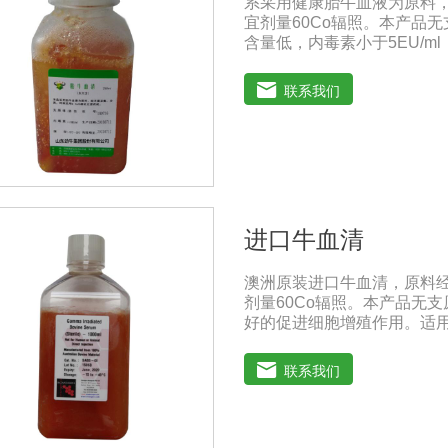
系采用健康胎牛血液为原料
宜剂量60Co辐照。本产品
含量低，内毒素小于5EU/
及多种细胞株的培养、扩增
备和疫苗的研制及生产。质量
联系我们
《中华人民共和国兽药典》20
存：-15℃―-20℃有效期
-20℃→2-8℃→ 室温）
0℃ ~ 4℃状态下存放过久
进口牛血清
澳洲原装进口牛血清，原料
剂量60Co辐照。本产品无支
好的促进细胞增殖作用。适
分离、培养及单克隆抗体的
人民共和国兽药典》2020版
联系我们
保存：-15℃―-20℃有效
-20℃→2-8℃→ 室温）