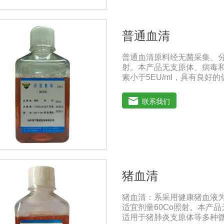
普通血清
普通血清原料经无菌采集、分
射。本产品无支原体、病毒和
素小于5EU/ml，具有良
增及单克隆抗体的制备和疫
国兽药典》2020版质量标准。
联系我们
年注意事项：解冻：采用逐步解
的产生使血清质量不会受到
猪血清
猪血清：系采用健康猪血液
适宜剂量60Co照射。本产品
适用于猪肺炎支原体等多种