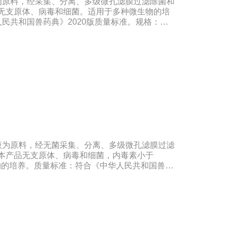
为原料，经采集、分离、多级微孔滤膜过滤除菌和
品无支原体、病毒和细菌。适用于多种微生物的培
民共和国兽药典》2020版质量标准。规格：
―-20℃有效期：5年注意事项：解冻：采用逐步解冻法
温），可减少沉淀的产生使血清质量不会受到影响。
液为原料，经无菌采集、分离、多级微孔滤膜过滤
。本产品无支原体、病毒和细菌，内毒素小于
微生物的培养。质量标准：符合《中华人民共和国兽药
500ml/瓶保存：-15℃―-20℃有效期：5年注意
 -20℃→2-8℃→ 室温），可减少沉淀的产生