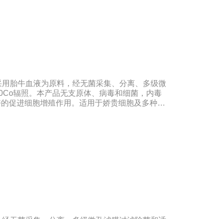
采用胎牛血液为原料，经无菌采集、分离、多级微
0Co辐照。本产品无支原体、病毒和细菌，内毒
很好好的促进细胞增殖作用。适用于娇贵细胞及多种细
组织器官的分离、培养及单克隆抗体的制备和疫苗
合《中华人民共和国药典》2020版、符合《中华
、欧洲药典、美国药典质量标准。规格：500ml/瓶
期：5年注意事项：解冻：采用逐步解冻法（
，可减少沉淀的产生使血清质量不会受到影响。