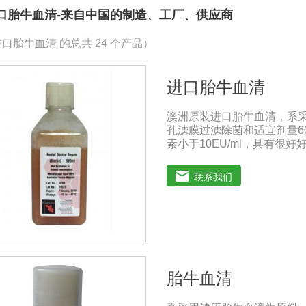
口胎牛血清-来自中国的制造、工厂、供应商
口胎牛血清 的总共 24 个产品）
进口胎牛血清
澳洲原装进口胎牛血清，系
孔滤膜过滤除菌和适宜剂量6
素小于10EU/ml，具有
胞株的培养、扩增和保藏、
的研制及生产。质量标准：符
联系我们
人民共和国兽药典》2020版
保存：-15℃―-20℃有效
-20℃→2-8℃→ 室温）
胎牛血清