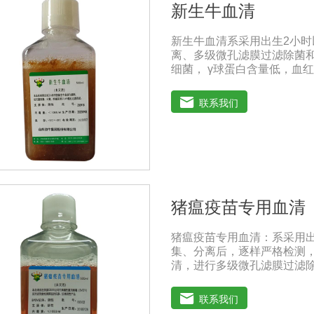
新生牛血清
新生牛血清系采用出生2小
离、多级微孔滤膜过滤除菌和
细菌， γ球蛋白含量低，血红
进细胞增殖作用。适用于多
的研制及生产。质量标准：符
联系我们
共和国兽药典》2020版质量标准
存：-15℃―-20℃有效期
-20℃→2-8℃→ 室温）
猪瘟疫苗专用血清
猪瘟疫苗专用血清：系采用
集、分离后，逐样严格检测
清，进行多级微孔滤膜过滤除
毒和细菌， γ球蛋白含量低，
的促进细胞增殖作用。适用
联系我们
疫苗（尤其是猪瘟疫苗）的