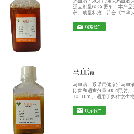
鸡血清：系采用健康鸡血液
适宜剂量60Co照射。本产
养。质量标准：符合《中华人
1000ml/瓶保存：-15℃
（ -20℃→2-8℃→ 室
联系我们
马血清
马血清：系采用健康活马血
除菌和适宜剂量60Co照射
10EU/ml。适用于多种
典》2020版质量标准。规格：
事项：解冻：采用逐步解冻法（
联系我们
使血清质量不会受到影响。