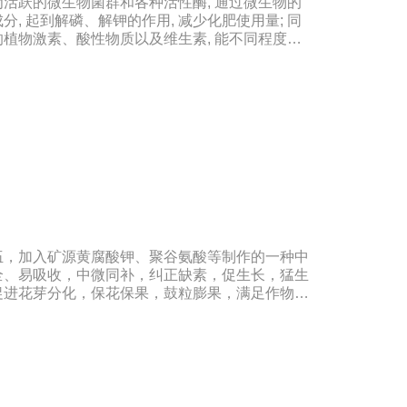
活跃的微生物菌群和各种活性酶, 通过微生物的
, 起到解磷、解钾的作用, 减少化肥使用量; 同
植物激素、酸性物质以及维生素, 能不同程度地
产生抗生素、系统防卫酶等多种物质, 可以抑制细菌
, 间接达到促进植物生长的作用。【产品功能】
提高土壤通透性和保水保肥能力, 增加土壤有机质
连作、重茬等原因造成的减产问题。2、解磷解钾、
土壤中的有机质, 减少氨肥的流失; 其中解钾解磷
肥、化学磷肥分解转化为速效钾、速效磷。3、改
物中的蛋白质、糖分、氮基酸、维生素等有益成分
物品质的作用。4、增强作物的抗逆性能、提高产量
长素等活性物质, 刺激、调节、促进作物的生长
, 有利于农作物的增产5、预防、抑制细菌、真菌
菌、姜腐病、黄萎病、灰葡萄孢、香蕉与棉花等枯
伍，加入矿源黄腐酸钾、聚谷氨酸等制作的一种中
全、易吸收，中微同补，纠正缺素，促生长，猛生
促进花芽分化，保花保果，鼓粒膨果，满足作物种
防作物因缺素引起的多种病害，营养全面，肥效持
度大大提高。适应作物：各种粮、棉、油等大田作
花卉、园林及各种经济作物等。用法用量：冲施、
施均可，一般亩用量18-20公斤，作物缺素严重
用量30-40公斤。注意事项：◆施肥时请注意种
。◆存放在阴凉干燥处保存。◆长时间存放可能产