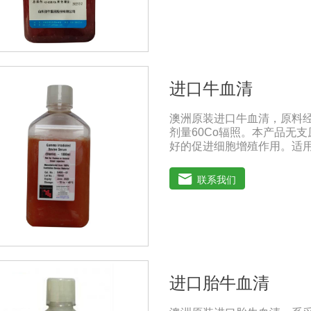
进口牛血清
澳洲原装进口牛血清，原料
剂量60Co辐照。本产品无支
好的促进细胞增殖作用。适
分离、培养及单克隆抗体的
人民共和国兽药典》2020版
联系我们
保存：-15℃―-20℃有效
-20℃→2-8℃→ 室温）
进口胎牛血清