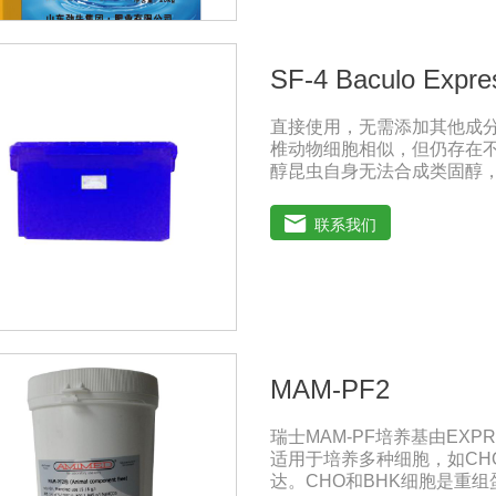
生板结现象，不影响产品效
SF-4 Baculo Expre
直接使用，无需添加其他成
椎动物细胞相似，但仍存在
醇昆虫自身无法合成类固醇
体。氨基酸昆虫血液中氨基
酸昆虫血液中游离有机酸的
联系我们
果酸等。每只昆虫体内游离有机
指示剂昆虫组织液偏酸性，其值
6.2-6.5之间。而大多数哺乳
Baculo Express能
在密闭容器中。昆虫细胞培
pH值。昆虫细胞培养基不需
虫细胞培养基呈黄色。渗透
MAM-PF2
大，几乎为脊椎动物的两倍。
390mOsmol/kg，脊椎动物
瑞士MAM-PF培养基由EX
萄糖哺乳动物细胞培养过程
适用于培养多种细胞，如CH
盐和乳酸盐，这些代谢产物
达。CHO和BHK细胞是重组