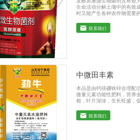
发酵原液微生物菌剂含有较为
酸、强碱农药混合施用
生命活动分解土壤中的有效成分
时又能产生各种农作物需要的
刺激调节植物生长; 并且能
或真菌性病害或诱导系统抗性
联系我们
1、改善土填养分疏松土壤, 
防止板结, 有效解决因连工
提高化肥利用率有效菌能分解
菌能将土壤中固化的化学钾
善作物品质使用菌剂后, 作
含量有所提高, 起到改善作
分泌赤霉素、细胞分裂素、生
中微田丰素
发育, 增强农作物的抗逆性能
性病害如:小麦根腐病、镰刀
本品是由钙镁硼铁锌合理配
萎病。
微量元素功能性肥料，营养
根，叶片深绿，生长旺盛，
个生长阶段的营养需求，预
久，改善作物品质，增产幅
联系我们
物，瓜果蔬菜、根茎作物、
滴灌、撒施、机播、混播、基
且有死苗烂根现象等地块，亩
肥隔离，勿与根系直接接触