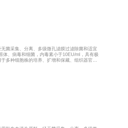
经无菌采集、分离、多级微孔滤膜过滤除菌和适宜
原体、病毒和细菌，内毒素小于10EU/ml，具有极
用于多种细胞株的培养、扩增和保藏、组织器官的
制备和疫苗的研制及生产。质量标准：符合《中华
、欧洲药典、美国药典质量标准。规格：500ml/瓶
期：5年注意事项：解冻：采用逐步解冻法（
，可减少沉淀的产生使血清质量不会受到影响。