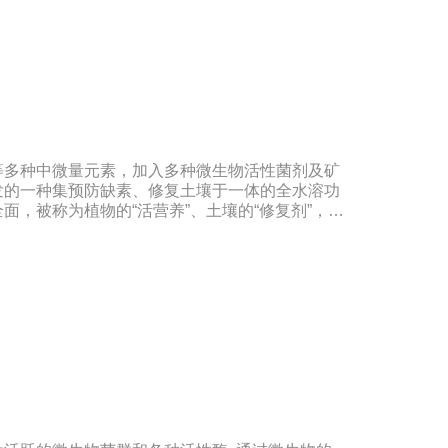
等多种中微量元素，加入多种微生物活性菌剂及矿
发的一种集预防缺素、修复土壤于一体的全水溶功
面，被称为植物的“活营养”、土壤的“修复剂”，配
，多素合一，具有提苗快、生根猛、改良土壤，防
松透气，使作物生长旺盛，有效预防由土壤传播的
黄叶、弱苗、僵苗、死苗烂根、死棵、枯黄萎等病
力，降农残、提品质、降低农业生产成本，从而达
：本品登记作物:白菜。实践证明本品在蔬菜、果
、花卉、苗木、茶树等多种作物上具有显著效果。
撒施、机播、混播、基施、种肥同播均可，一般亩
素严重且有死苗烂根现象及土壤板结且十传杂菌较多
。◆具体用法用量请根据土壤及作物情况，在专业农
事项：1.阴凉干燥处存放，禁止暴晒和雨淋2.内
剂或含铜物质混用3.施用本品时可与多种非强