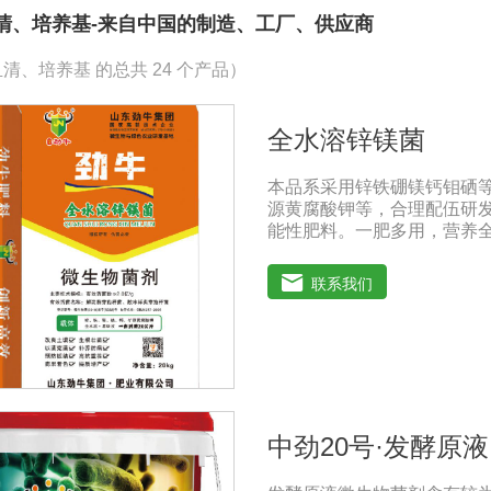
清、培养基-来自中国的制造、工厂、供应商
清、培养基 的总共 24 个产品）
全水溶锌镁菌
本品系采用锌铁硼镁钙钼硒
源黄腐酸钾等，合理配伍研
能性肥料。一肥多用，营养全
方科学，配比创新领先技术
病抗重茬之功效，使土壤暄
联系我们
植物病原及植物缺素引起的
害，提高植物吸纳肥水的能
到增产增收的目的。适用作物
树、瓜果、大田、中草药材
用法用量：◆冲施、滴灌、
用量18-20公斤，作物缺
地块，亩用量30-40公斤
中劲20号·发酵原液
技人员正确指导下使用。注意
含大量有益活菌，禁止与杀菌