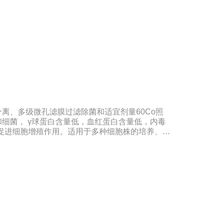
L-谷氨酰胺降解和胺积累带来的不利影响。MAM-
红或不添加。无血清培养基比需添加血清的培养基
纯化和后续处理。多数市场上出售的无血清培养基
（或）蛋白水解产物。因此成分完全明确的培养基
养基以及无血清培养基相比具有巨大的技术优势。
含动物蛋白的培养基也极受欢迎，同时它还可以避
影响。MAM-PF1、MAM-PF2、MAM-PF7d
PF培养基不含动物性蛋白和多肽，无成分不明确的水解产
酰胺（0.6一8 mM）。DMEM High
使用BME改良培养基，其氨基酸和维生素含量是BME
中含有非必需氨基酸和特定的必需微量元素，碳酸
离、多级微孔滤膜过滤除菌和适宜剂量60Co照
方DMEM培养基葡萄糖的含量为1000 mg/L，
细菌， γ球蛋白含量低，血红蛋白含量低，内毒
为4500 mg/L。DMEM早期是用来培养鼠胚胎
好的促进细胞增殖作用。适用于多种细胞株的培养、扩
苗的研制及生产。质量标准：符合《中华人民共和
规格：500ml/瓶保存：-15℃―-20℃有效期：5
冻法（ -20℃→2-8℃→ 室温），可减少沉淀
影响。