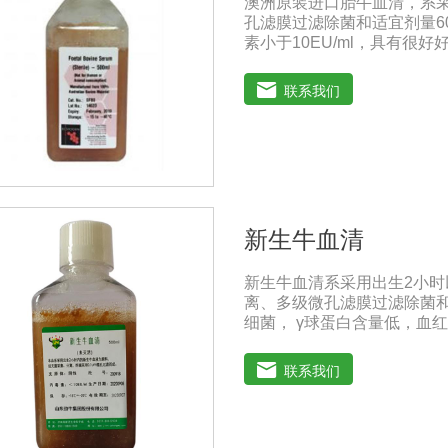
澳洲原装进口胎牛血清，系
孔滤膜过滤除菌和适宜剂量6
素小于10EU/ml，具有
胞株的培养、扩增和保藏、
的研制及生产。质量标准：符
联系我们
人民共和国兽药典》2020版
保存：-15℃―-20℃有效
-20℃→2-8℃→ 室温）
新生牛血清
新生牛血清系采用出生2小
离、多级微孔滤膜过滤除菌和
细菌， γ球蛋白含量低，血红
进细胞增殖作用。适用于多
的研制及生产。质量标准：符
联系我们
共和国兽药典》2020版质量标准
存：-15℃―-20℃有效期
-20℃→2-8℃→ 室温）