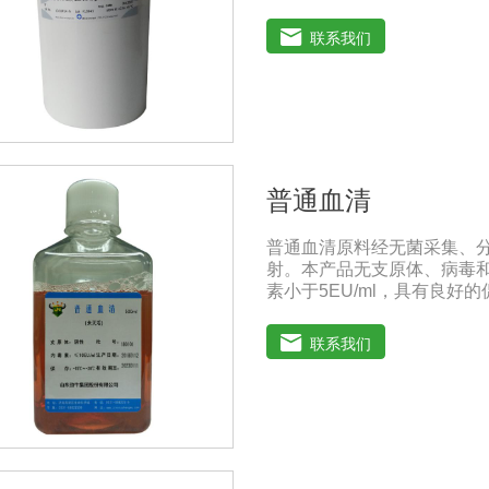
养基不含L-谷氨酰胺以避免因
PF培养基可添加极少量的酚
联系我们
高级，它有助于表达产物的
含有多种成分不明确蛋白和
和市场上其他添加血清的培
从风险控制的角度来看，不
免动物性原料短缺和不稳定带来的
和MAM-PF7e,MAM-
物。用户使用前需自行添加L-谷氨
普通血清
GlouseDMEM培养基是
培养的四倍。DMEM培养基
普通血清原料经无菌采集、分
氢钠的的浓度也提高了。标准配
射。本产品无支原体、病毒和
高糖DMEM培养基葡萄糖的含量
素小于5EU/ml，具有良
细胞。
增及单克隆抗体的制备和疫
国兽药典》2020版质量标准。
联系我们
年注意事项：解冻：采用逐步解
的产生使血清质量不会受到