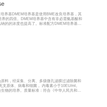
se
瑞士进口培养基DMEM培养基是使用BME改良培养基，其
培养的四倍。DMEM培养基中含有非必需氨基酸和
钠的的浓度也提高了。标准配方DMEM培养基葡
高糖DMEM培养基葡萄糖的含量为4500 mg/L。
细胞。如今DMEM培养基广泛应用于普通和转化的
养
为原料，经采集、分离、多级微孔滤膜过滤除菌和
无支原体、病毒和细菌， 内毒素小于10EU/ml。
微生物的培养。质量标准：符合《中华人民共和国
格：500ml/瓶保存：-15℃―-20℃有效期：5年
法（ -20℃→2-8℃→ 室温），可减少沉淀的
响。