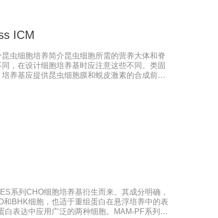
果。
ss ICM
分昆虫细胞培养简介昆虫细胞所需的营养大体和脊
不同，在设计细胞培养基时应注意这些不同。类固
，培养基应提供昆虫细胞膜和蜕皮激素的合成前
酸含量很高，培养基中氨基酸含量也应较高。有机
含量通常较高，例如：柠檬酸、琥珀酸、草酸和苹
酸含量为0.1-30毫摩尔。pH值、缓冲物和酸碱
为6.2-6.9，因此昆虫细胞培养基的pH值应在
动物细胞培养基的pH值在7.1-7.6之间。SF4
够在不同的培养环境中保持pH值,例如：暴露在空气中，或
养基的缓冲物为磷酸钠，并不需要二氧化碳来保持
添加酸碱指示剂。因此添加了蛋白质水解产物的昆
压昆虫细胞的渗透压与脊椎动物的渗透压相差甚
因而昆虫细胞培养基的渗透压为340-
细胞培养基为290-330 mOsmol/kg。谷氨酰胺和葡
PRES系列CHO细胞培养基衍生而来。其成分明确，
中过量代谢谷氨酰胺和葡萄糖会导致产生过量的铵
O和BHK细胞，也适于重组蛋白在悬浮培养中的表
的积累通常是受抑制的。
蛋白表达中应用广泛的两种细胞。MAM-PF系列培