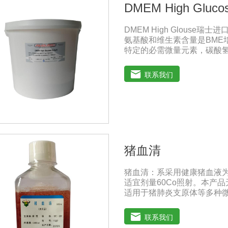
DMEM High Gluco
DMEM High Glouse
氨基酸和维生素含量是BME
特定的必需微量元素，碳酸氢
萄糖的含量为1000 mg/L，
DMEM早期用来培养鼠胚胎
联系我们
鼠细胞和鸡细胞的无血清培
猪血清
猪血清：系采用健康猪血液
适宜剂量60Co照射。本产品
适用于猪肺炎支原体等多种
兽药典》2020版质量标准。规
注意事项：解冻：采用逐步解冻
联系我们
产生使血清质量不会受到影