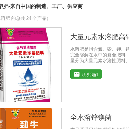
溶肥-来自中国的制造、工厂、供应商
溶肥 的总共 24 个产品）
大量元素水溶肥高
水溶肥是指含氮、磷、钾、
完全溶解在水中的复合肥料
量分为大量元素水溶性肥料
基酸水溶性肥料、含腐植酸
过磷酸钙肥等品种相比，水
联系我们
残渣的速效肥料，能完全溶
为一种快速肥料，其营养元
料配方不同，市场销售蔬菜
肥料。使用技巧：1．避免
别于一般的复合肥料，所以
出现烧苗伤根，苗小苗弱等
2．严格控制施肥量。水溶
全水溶锌镁菌
其速效性强，难以在土壤中
即降低施肥的经济效益，达