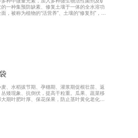
等多种中微量元素，加入多种微生物活性菌剂及矿
出现缺素症或根系生长不良时，不少农民多采用喷
发的一种集预防缺素、修复土壤于一体的全水溶功
在此提醒农民朋友，水溶肥要尽量单独施用或与非
面，被称为植物的“活营养”、土壤的“修复剂”，配
离子起反应产生沉淀，造成叶片肥害或药害。
，多素合一，具有提苗快、生根猛、改良土壤，防
松透气，使作物生长旺盛，有效预防由土壤传播的
黄叶、弱苗、僵苗、死苗烂根、死棵、枯黄萎等病
力，降农残、提品质、降低农业生产成本，从而达
：本品登记作物:白菜。实践证明本品在蔬菜、果
、花卉、苗木、茶树等多种作物上具有显著效果。
撒施、机播、混播、基施、种肥同播均可，一般亩
素严重且有死苗烂根现象及土壤板结且十传杂菌较多
。◆具体用法用量请根据土壤及作物情况，在专业农
/袋
事项：1.阴凉干燥处存放，禁止暴晒和雨淋2.内
剂或含铜物质混用3.施用本品时可与多种非强
小麦、水稻拔节期、孕穗期、灌浆期促根壮苗、返
、丛矮现象、抗倒伏，提高干粒重。瓜果、蔬菜移
膨大期叶肥叶厚、保花保果，防止茎叶黄化老化，
商品率。花生、大豆、芝麻苗期、盛花期、膨果期
，防水渍。果树类(苹果、葡萄、香蕉、柑橘、梨
大期促进花芽分化，保花保果、着色好，果型美
，提高商品性。玉米4-5叶期、抽穗扬花期灌浆
高籽粒重，减少秃顶穗，预防粗缩病，解除除草剂
展叶期促苗壮苗、叶片增大增厚，提高品质，提早