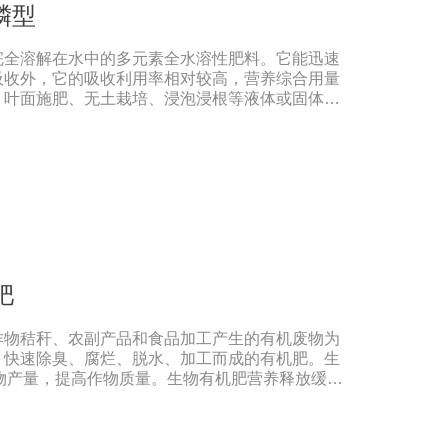
磷型
, 有利于农作物的增产5、预防、抑制细菌、真菌
菌、姜腐病、黄萎病、灰葡萄孢、香蕉与棉花等枯
完全溶解在水中的多元素全水溶性肥料。它能迅速
吸收外，它的吸收利用率相对较高，营养综合用量
、叶面施肥、无土栽培、浸泡浸根等液体或固体肥
灌溉包括灌溉、滴灌等灌溉方式，不仅节约用水，
收快。叶面施肥，将肥料稀释溶解在水中喷洒叶
洒叶面，通过叶面孔进入植物，植物可以通过叶片
的吸收利用效率。利用大量元素水溶性肥料收获的
留，确保了食用的绿色和安全。此外，作物中蛋白
有益成分的含量显著增加，颗粒丰满光滑，蔬菜和
硝酸盐的积累，提高农产品的安全性。
肥
作物秸秆、农副产品和食品加工产生的有机废物为
，快速除臭、腐烂、脱水、加工而成的有机肥。生
作物产量，提高作物质量。生物有机肥营养释放缓
形式供应植物，进入植物细胞不需要消耗大量能
的合成，因此，使用生物有机肥后，植物生长快，
量好。(2)提高土壤肥力，改善土壤理化性质。生