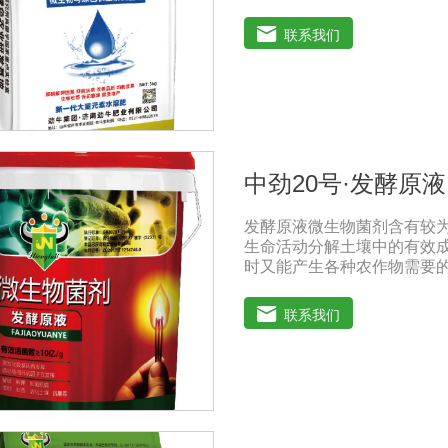
料。大量的元素水溶肥的特
提高作物运输营养物质的能
联系我们
力。1.促进发芽，加速茶树
芽，缩短采摘周期，增加产
果苗和攀缘作物生长得更快。
子呈嫩绿色，叶子又厚又亮
防止谢花落果。具有显著的
用之一。3.果实大、颗粒重
实期喷洒可以增加果实，提
中劲20号·发酵原液
齐，重量显著增加。4.灾后
复生长，抵抗农作物病虫害
发酵原液微生物菌剂含有较为
生命活动分解土壤中的有效成分
时又能产生各种农作物需要的
刺激调节植物生长; 并且能
或真菌性病害或诱导系统抗性
联系我们
1、改善土填养分疏松土壤, 
防止板结, 有效解决因连工
提高化肥利用率有效菌能分解
菌能将土壤中固化的化学钾
善作物品质使用菌剂后, 作
含量有所提高, 起到改善作
分泌赤霉素、细胞分裂素、生