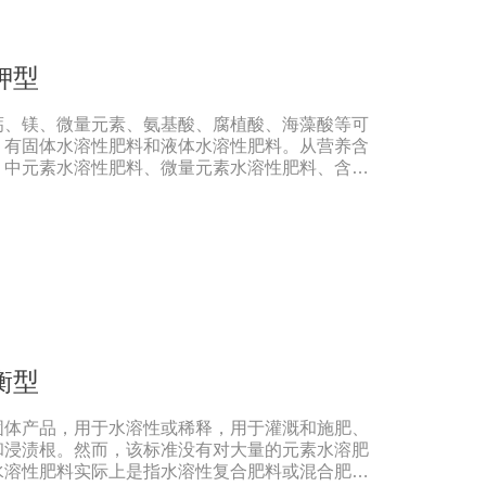
后定苗期、现蕾期、结铃期防落花落蕾落铃、提高
根、烂铃、僵褪等不良现象，防早衰。使用方法与
00-1000倍液，叶片正反面均匀喷雾，全生育期可喷
钾型
;2、灌根:本品稀释2000-3000倍液适量灌根;3、
2-3公斤兑水溶解后随水冲施或滴灌。注意事
钙、镁、微量元素、氨基酸、腐植酸、海藻酸等可
混用，并增加药效。2、宜在上午9点之前或下午4
。有固体水溶性肥料和液体水溶性肥料。从营养含
雨水应补喷。3、储存于阴凉干燥通风处。
、中元素水溶性肥料、微量元素水溶性肥料、含氨
水溶性肥料、有机水溶性肥料等。水溶肥与传统的
溶性肥料具有明显的优势。它是一种水溶性好、无
于水，能直接被作物的根和叶吸收利用。水溶肥作
素相对全面，根据不同作物的肥料特点，相应的肥
、果树、花卉、食品、棉花、油等作物专用水溶性
直接冲施，要采取二次稀释法。由于水溶性肥料有
农民就不能够按常规施肥方法，造成施肥不均匀，
现象，二次稀释保证冲肥均匀，提高肥料利用率。
肥比一般复合肥养分含量高，用量相对较少。由于
衡型
长期存留，所以要严格控制施肥量，避免肥料流失
不到高产优质高效的目的。3．尽量单用或与非碱
固体产品，用于水溶性或稀释，用于灌溉和施肥、
出现缺素症或根系生长不良时，不少农民多采用喷
和浸渍根。然而，该标准没有对大量的元素水溶肥
在此提醒农民朋友，水溶肥要尽量单独施用或与非
水溶性肥料实际上是指水溶性复合肥料或混合肥
离子起反应产生沉淀，造成叶片肥害或药害。