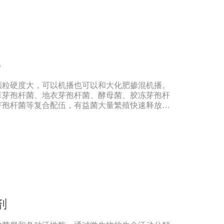
充消耗的有机肥，还可以不断提高土壤有机质的含
可缩合成新的腐殖质，与土壤中的其他物质结合，
土壤中微粒结构的形成，协调水、肥、气、热的矛
，提高耕作能力。(3)调整微生物区系，改善土壤
含有酵母、乳酸菌、纤维素分解菌和其他有益微生
、硅酸盐、溶磷、光合细菌和假单胞细菌，这些微
肥
外，还具有固氮、溶磷、钾，有些还具有抑制植物
力改善土壤微生态环境。此外，生物有机肥施入土
颗粒硬度大，可以机播也可以和大化肥掺混机播。
物的区域组成，有利于改变土壤中微生态系统的结
草芽孢杆菌、地衣芽孢杆菌、酵母菌、胶冻芽孢杆
提高土壤供养能力。生物有机肥含有固氮微生物，可
芽孢杆菌等复合配伍，有益菌大量繁殖快速释放大
中的氮还原为可被作物吸收利用的成分，是作物提
激活土壤养分，使土壤中氮磷钾、中微量元素利用
提高。【中劲6号微生物菌剂产品功能】 以菌克
原菌的生长，有效缓解根腐、黄化、枯萎、烂根、
土传病害及重茬的发生。 1、改善土壤养分微生
构，疏松土壤，提高土壤通透性和保水保肥能力，
PH值，活化土壤中的潜在养分，改善土壤中养分
工连作，重茬等原因造成的减产问题。针对长期使
烧根烧菌，病菌虫卵危害，酸碱不平衡等现状采用
除土壤板结，恢复土壤活力、保肥保水、生物护
剂
进花芽形成，提高坐果率。 2、解决土壤重金属
种菌能有效的对土壤中的重金属进行溶解、氧化还