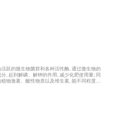
点是作物喷洒后通过树枝和树叶迅速渗透到体内，
力，增加果叶营养物质，增强细胞活力和代谢能
、果树、蔬菜等作物的生长，增加花蕾，促进发
量，提高品质。瓜类、豆类、甘蔗、桑树、树苗、
2.绿叶增强枝条，保护花朵和果实。使用后，叶
。果树、瓜类、豆类等作物在开花前后喷洒，也可
保花保果作用，也是大量元素水溶性肥料的主要作
、早熟、高产果树、瓜类、豆类等多种作物。在果
前成熟，在抽穗期和灌浆期喷洒谷物可以使抽穗整
恢复，抗旱、防涝、防虫。风灾后，喷洒能迅速恢
，与农药混合喷洒，病株恢复更快。
活跃的微生物菌群和各种活性酶, 通过微生物的
, 起到解磷、解钾的作用, 减少化肥使用量; 同
植物激素、酸性物质以及维生素, 能不同程度地
产生抗生素、系统防卫酶等多种物质, 可以抑制细菌
, 间接达到促进植物生长的作用。【产品功能】
提高土壤通透性和保水保肥能力, 增加土壤有机质
连作、重茬等原因造成的减产问题。2、解磷解钾、
土壤中的有机质, 减少氨肥的流失; 其中解钾解磷
肥、化学磷肥分解转化为速效钾、速效磷。3、改
物中的蛋白质、糖分、氮基酸、维生素等有益成分
物品质的作用。4、增强作物的抗逆性能、提高产量
长素等活性物质, 刺激、调节、促进作物的生长