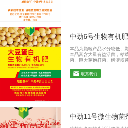
物有机肥的使用不仅可以补
量。微生物分解后，有机质
形成有机无机复合体，促进
盾，改善土壤结构，疏松土壤
微生态系统。腐烂的有机肥
物，生物有机肥还含有固氮
中劲6号生物有机
生物除了产生大量活性物质
根病原体的能力，有些有能
本品为颗粒产品水分较低、
壤后，可以调节土壤中微生
本品富含大量有益活菌，枯
构。(4)激活不溶化合物，
菌、巨大芽孢杆菌、解淀粉
以通过固氮酶的作用将空气
量养分，增强土壤肥力，能
供氮营养的重要途径。
率达到大化，土壤肥力大幅度
联系我们
菌，有益菌群有效的抑制病
根肿、早衰等现象，防止其它
物菌剂能够增强土壤团粒结
增加土壤有机质，调节土壤
的供应情况，有效解决因连
用鸡粪造成的有机酸毒害，
高端生物技术精制而成，破
中劲11号微生物菌
根、强健植株、保花保果、促
污染问题微生物菌剂中的各