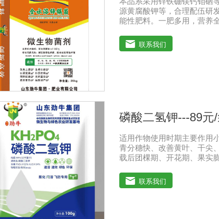
本品系采用锌铁硼镁钙钼硒
性的农药混用。比如在蔬菜
源黄腐酸钾等，合理配伍研
施水溶肥的方法加以缓解。
能性肥料。一肥多用，营养全
碱性的农药混用，以免金属
方科学，配比创新领先技术
病抗重茬之功效，使土壤暄
联系我们
植物病原及植物缺素引起的
害，提高植物吸纳肥水的能
到增产增收的目的。适用作物
树、瓜果、大田、中草药材
用法用量：◆冲施、滴灌、
用量18-20公斤，作物缺
地块，亩用量30-40公斤
磷酸二氢钾---89元
技人员正确指导下使用。注意
含大量有益活菌，禁止与杀菌
适用作物使用时期主要作用
酸、强碱农药混合施用
青分穗快、改善黄叶、干尖
载后团棵期、开花期、果实
改善品质，增产增收，提高
黄叶变绿、花多荚多，抗重茬
联系我们
等)花前20天、生长期、膨
观，增加果实甜度，膨大早熟
期植株粗壮，抗旱抗倒，提
药害。烟草苗期、移栽期、