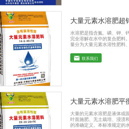
成熟，增产显著。棉花移栽
单株结铃率。减少烂根、黑
使用量:1、喷施:本品稀释8
大量元素水溶肥超
施3-4次，每次间隔期10-15天
冲施或滴灌:每亩每次用本品
水溶肥是指含氮、磷、钾、
项:1、本品可与中酸性农药
完全溶解在水中的复合肥料
点以后喷施，喷后4小时内遇
量分为大量元素水溶性肥料
基酸水溶性肥料、含腐植酸
过磷酸钙肥等品种相比，水
联系我们
残渣的速效肥料，能完全溶
为一种快速肥料，其营养元
料配方不同，市场销售蔬菜
肥料。使用技巧：1．避免
别于一般的复合肥料，所以
出现烧苗伤根，苗小苗弱等
2．严格控制施肥量。水溶
大量元素水溶肥平
其速效性强，难以在土壤中
即降低施肥的经济效益，达
大量的元素水溶肥是液体或
性的农药混用。比如在蔬菜
叶面施肥、无土栽培、浸渍
施水溶肥的方法加以缓解。
的准确定义。本标准规定的
碱性的农药混用，以免金属