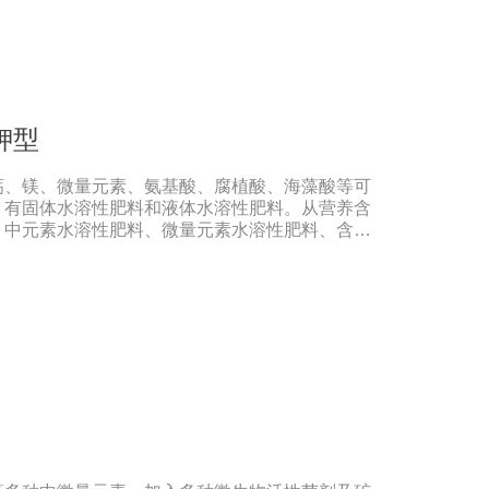
钾型
钙、镁、微量元素、氨基酸、腐植酸、海藻酸等可
。有固体水溶性肥料和液体水溶性肥料。从营养含
、中元素水溶性肥料、微量元素水溶性肥料、含氨
水溶性肥料、有机水溶性肥料等。水溶肥与传统的
溶性肥料具有明显的优势。它是一种水溶性好、无
于水，能直接被作物的根和叶吸收利用。水溶肥作
素相对全面，根据不同作物的肥料特点，相应的肥
、果树、花卉、食品、棉花、油等作物专用水溶性
直接冲施，要采取二次稀释法。由于水溶性肥料有
农民就不能够按常规施肥方法，造成施肥不均匀，
现象，二次稀释保证冲肥均匀，提高肥料利用率。
肥比一般复合肥养分含量高，用量相对较少。由于
长期存留，所以要严格控制施肥量，避免肥料流失
不到高产优质高效的目的。3．尽量单用或与非碱