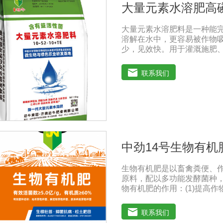
大量元素水溶肥高
发育, 增强农作物的抗逆性能
性病害如:小麦根腐病、镰刀
大量元素水溶肥料是一种能
萎病。
溶解在水中，更容易被作物
少，见效快。用于灌溉施肥
料。使用方法：灌溉施肥，
而且节约施肥，而且植物吸
联系我们
面，或溶解在水中，均匀喷
营养吸收，大大提高了肥料
农产品，大大降低了农药残
质、糖、氨基酸、维生素等
水果颜色明亮，也能减少烟
中劲14号生物有机
生物有机肥是以畜禽粪便、
原料，配以多功能发酵菌种
物有机肥的作用：(1)提高
慢，氮以铵离子或氨基酸的
量，直接参与植物细胞物质
联系我们
积累成分和干物质，农产品质