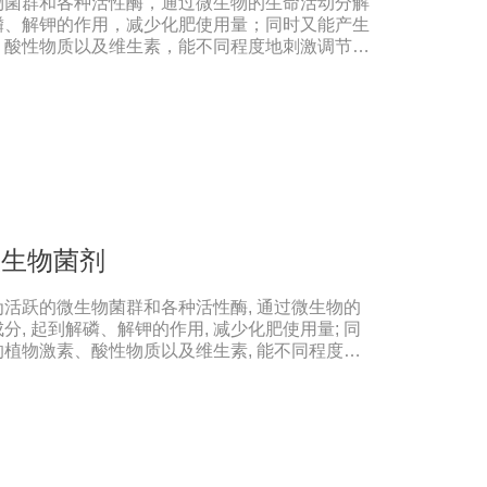
物菌群和各种活性酶，通过微生物的生命活动分解
土壤有机质形成稳定的络合物，对重金属在土壤中
磷、解钾的作用，减少化肥使用量；同时又能产生
，有效解决土壤重金属污染问题。
、酸性物质以及维生素，能不同程度地刺激调节植
系统防卫酶等多种物质，可以抑制细菌或真菌性病
到促进植物生长的作用。【产品功能】1、改善土
壤通透性和保水保肥能力，增加土壤有机质，防止
，重茬等原因造成的减产问题。2、解磷解钾、提
土壤中的有机质，减少氮肥的流失;其中解钾解磷
肥、化学磷肥分解转化为速效钾、速效磷。3、改
作物中的蛋白质、糖分、氨基酸、维生素等有益成
作物品质的作用。4、增强作物的抗逆性能、提高
裂素、生长素等活性物质，刺激、调节、促进作物
微生物菌剂
抗逆性能，有利于农作物的增产【用法用量】拌
催芽种子上撒上少许水，均匀湿润种子后，将本品
活跃的微生物菌群和各种活性酶, 通过微生物的
。用量：粮食类用20g本品拌2斤，稻种或4斤，
, 起到解磷、解钾的作用, 减少化肥使用量; 同
，花生种用20g本品拌20-40斤种子，瓜菜类用
植物激素、酸性物质以及维生素, 能不同程度地
有效提高种子出芽率，减少苗期病害的发生。
产生抗生素、系统防卫酶等多种物质, 可以抑制细菌
, 间接达到促进植物生长的作用。【产品功能】
提高土壤通透性和保水保肥能力, 增加土壤有机质
连作、重茬等原因造成的减产问题。2、解磷解钾、
土壤中的有机质, 减少氨肥的流失; 其中解钾解磷
肥、化学磷肥分解转化为速效钾、速效磷。3、改