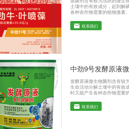
该菌剂含有较为活跃的微生
原及降解作用。重金属可与
土壤中的有效成分，起到解
的化学行为产生深刻的影响
各种农作物需要的植物激素
物生长;并且能产生抗生素、
害或诱导系统抗性，间接达
联系我们
壤养分：疏松土壤，提高土
板结，有效解决因连工连作
高化肥利用率：有效菌能分解
菌能将土壤中固化的化学钾
善作物品质：使用菌剂后，
分含量有所提高，起到改善
产量：分泌赤霉素、细胞分
中劲9号发酵原液
的生长发育，增强农作物的
种：在干种(含包衣种子)或
发酵原液微生物菌剂含有较为
撒在种子上拌匀，晾千后播种
生命活动分解土壤中的有效成分
玉米种、大豆种或15斤小麦种
时又能产生各种农作物需要的
20g本品拌3公斤种子。可
刺激调节植物生长; 并且能
或真菌性病害或诱导系统抗性
联系我们
1、改善土填养分疏松土壤, 
防止板结, 有效解决因连工
提高化肥利用率有效菌能分解
菌能将土壤中固化的化学钾