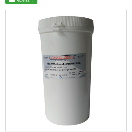
残渣、糠醛渣、农作物秸杆等）。【功效特点】1、本产品
适应性广，升温速度快，分解能力强，除臭效果彻底。2、
起温快在温度0℃以上时, 2天温度可升至60℃以上。可充
分分解畜禽类粪便中产生臭味的有机硫化物、有机氨化物
等, 升温后2-3天, 臭味大幅减低。3、发酵周期短15-20天即
可达到基本腐熟状态。4、发酵过程高温(60℃-70℃)持久
能杀灭发酵物中的病菌、虫卵、杂草种子。5、堆肥总养分
损失少, 腐殖质含量高, 钾元素含量增高明显。【用法用
量】 本品1公斤可发酵2-3吨物料。使用时先将发酵剂与稻
糠或玉米面或者干的发酵物料湿均匀, 后掺入发酵物中, 混
匀, 堆成堆(夏天堆高控制在0. 6-1米之间, 冬季0. 8-1. 6米之
间, 并用薄膜或草帘覆盖, 待内部温度升到25℃时, 将覆盖
物揭开)。待温度升到45℃(冬季温度升到55C)以上 时开始
一次翻堆, 以后每当堆温达到60℃以上时需进行翘堆, 15-
20天即可达到基本腐熟状态。