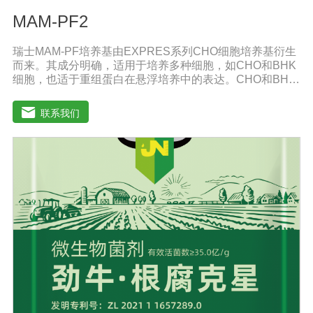
MAM-PF2
瑞士MAM-PF培养基由EXPRES系列CHO细胞培养基衍生
而来。其成分明确，适用于培养多种细胞，如CHO和BHK
细胞，也适于重组蛋白在悬浮培养中的表达。CHO和BHK
细胞是重组蛋白表达中应用广泛的两种细胞。MAM-PF系
列培养基不含L-谷氨酰胺以避免因L-谷氨酰胺降解和胺积累
联系我们
带来的不利影响。MAM-PF培养基可添加极少量的酚红或
不添加。无血清培养基比需添加血清的培养基高级，它有
助于表达产物的纯化和后续处理。多数市场上出售的无血
清培养基含有多种成分不明确蛋白和（或）蛋白水解产
物。因此成分完全明确的培养基和市场上其他添加血清的
培养基以及无血清培养基相比具有巨大的技术优势。从风
险控制的角度来看，不含动物蛋白的培养基也极受欢迎，
同时它还可以避免动物性原料短缺和不稳定带来的影响。
MAM-PF1、MAM-PF2、MAM-PF7d 和MAM-PF7e,MAM-
PF培养基不含动物性蛋白和多肽，无成分不明确的水解产
物。用户使用前需自行添加L-谷氨酰胺（0.6一8 mM）。
DMEM High GlouseDMEM培养基是使用BME改良培养
基，其氨基酸和维生素含量是BME培养的四倍。DMEM培
养基中含有非必需氨基酸和特定的必需微量元素，碳酸氢