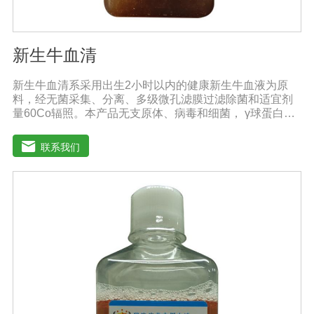
新生牛血清
新生牛血清系采用出生2小时以内的健康新生牛血液为原
料，经无菌采集、分离、多级微孔滤膜过滤除菌和适宜剂
量60Co辐照。本产品无支原体、病毒和细菌， γ球蛋白含
量低，血红蛋白含量低，内毒素小于5EU/ml，具有良好的
促进细胞增殖作用。适用于多种细胞株的培养、扩增及单
联系我们
克隆抗体的制备和疫苗的研制及生产。质量标准：符合
《中华人民共和国药典》2020版、《中华人民共和国兽药
典》2020版质量标准。规格：500ml/瓶、1000ml/瓶保
存：-15℃―-20℃有效期：5年注意事项：1、解冻：采用
逐步解冻法（ -20℃→2-8℃→ 室温），可减少沉淀的产生
使血清质量不会受到影响。