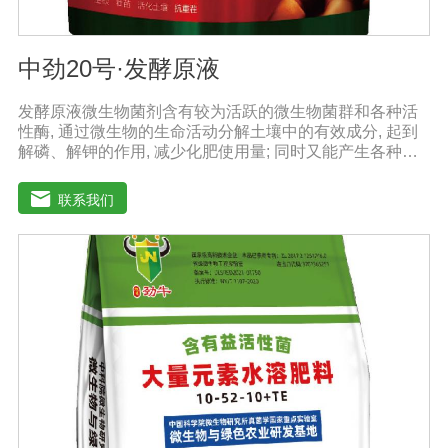
中劲20号·发酵原液
发酵原液微生物菌剂含有较为活跃的微生物菌群和各种活
性酶, 通过微生物的生命活动分解土壤中的有效成分, 起到
解磷、解钾的作用, 减少化肥使用量; 同时又能产生各种农
作物需要的植物激素、酸性物质以及维生素, 能不同程度地
刺激调节植物生长; 并且能产生抗生素、系统防卫酶等多种
联系我们
物质, 可以抑制细菌或真菌性病害或诱导系统抗性, 间接达
到促进植物生长的作用。【产品功能】1、改善土填养分疏
松土壤, 提高土壤通透性和保水保肥能力, 增加土壤有机质
防止板结, 有效解决因连工连作、重茬等原因造成的减产问
题。2、解磷解钾、提高化肥利用率有效菌能分解土壤中的
有机质, 减少氨肥的流失; 其中解钾解磷菌能将土壤中固化
的化学钾肥、化学磷肥分解转化为速效钾、速效磷。3、改
善作物品质使用菌剂后, 作物中的蛋白质、糖分、氮基酸、
维生素等有益成分含量有所提高, 起到改善作物品质的作
用。4、增强作物的抗逆性能、提高产量分泌赤霉素、细胞
分裂素、生长素等活性物质, 刺激、调节、促进作物的生长
发育, 增强农作物的抗逆性能, 有利于农作物的增产5、预