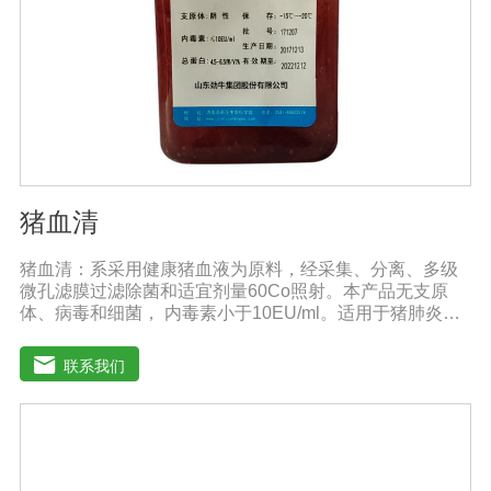
猪血清
猪血清：系采用健康猪血液为原料，经采集、分离、多级
微孔滤膜过滤除菌和适宜剂量60Co照射。本产品无支原
体、病毒和细菌， 内毒素小于10EU/ml。适用于猪肺炎支
原体等多种微生物的培养。质量标准：符合《中华人民共
和国兽药典》2020版质量标准。规格：500ml/瓶保
联系我们
存：-15℃―-20℃有效期：5年注意事项：解冻：采用逐
步解冻法（ -20℃→2-8℃→ 室温），可减少沉淀的产生使
血清质量不会受到影响。