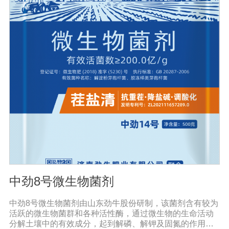
病害。同时还有提高作物免疫力和抗逆性，促进作物生
长，改善品质，促进生长的代谢产物，促进根系生长，产
生分解不溶性磷酸盐、硅酸盐和含钾矿物的代谢产物，促
进植物对磷、钾、硅等营养元素的利用；增产30%-50%；
提早成熟，最终达到增产增收的目的。且持效期较长，对
环境友好，对生态没有破坏性，符合我国农业可持续发展
的要求，是生产绿色食品作物的首选产品。
中劲8号微生物菌剂
中劲8号微生物菌剂由山东劲牛股份研制，该菌剂含有较为
活跃的微生物菌群和各种活性酶，通过微生物的生命活动
分解土壤中的有效成分，起到解磷、解钾及固氮的作用，