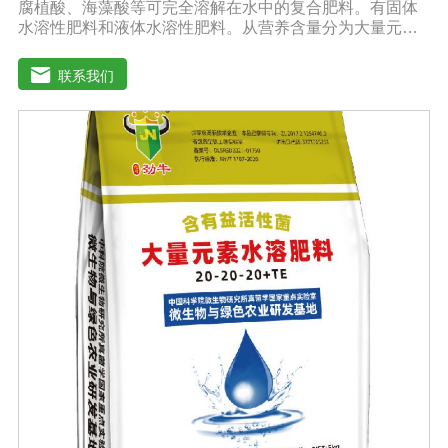
腐植酸、海藻酸等可完全溶解在水中的复合肥料。有固体
水溶性肥料和液体水溶性肥料。从营养含量分为大量元素
水溶性肥料、中元素水溶性肥料、微量元素水溶性肥料、
含氨基酸水溶性肥料、含腐植酸水溶性肥料、有机水溶性
联系我们
肥料等。水溶肥与传统的过磷酸钙肥等品种相比，水溶性
肥料具有明显的优势。它是一种水溶性好、无残渣的速效
肥料，能完全溶于水，能直接被作物的根和叶吸收利用。
水溶肥作为一种快速肥料，其营养元素相对全面，根据不
同作物的肥料特点，相应的肥料配方不同，市场销售蔬
菜、果树、花卉、食品、棉花、油等作物专用水溶性肥
料。使用技巧：1．避免直接冲施，要采取二次稀释法。由
于水溶性肥料有别于一般的复合肥料，所以农民就不能够
按常规施肥方法，造成施肥不均匀，出现烧苗伤根，苗小
苗弱等现象，二次稀释保证冲肥均匀，提高肥料利用率。
2．严格控制施肥量。水溶肥比一般复合肥养分含量高，用
量相对较少。由于其速效性强，难以在土壤中长期存留，
所以要严格控制施肥量，避免肥料流失即降低施肥的经济
效益，达不到高产优质高效的目的。3．尽量单用或与非碱
性的农药混用。比如在蔬菜出现缺素症或根系生长不良
时，不少农民多采用喷施水溶肥的方法加以缓解。在此提
醒农民朋友，水溶肥要尽量单独施用或与非碱性的农药混
用，以免金属离子起反应产生沉淀，造成叶片肥害或药
害。