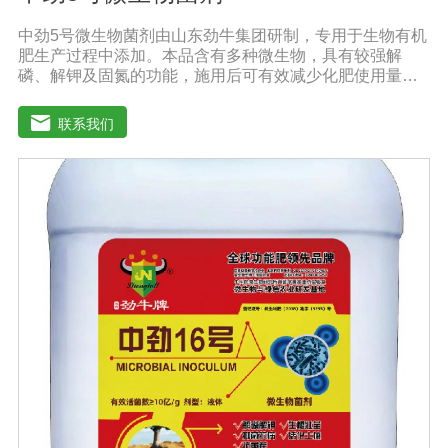
中劲5号微生物菌剂由山东劲牛集团研制，专用于生物有机
肥生产过程中添加。本品含有多种微生物，具有较强解
磷、解钾及固氮的功能，施用后可有效减少化肥使用量；
同时又能产生多种农作物需要的植物激素、酸性物质以及
维生素，能不同程度地刺激根系生长，促进营养和水分吸
联系我们
收；并且能产生铁载体、抗生素、系统防卫酶等多种物
质，可以抑制细菌、真菌性病害、诱导系统抗性，具有显
著的防病、抗重茬的效果。【产品功能】1.抑制植物病原
真菌的生长，提高植物对枯萎病、黄萎病、根腐病等土传
病害的抗病力；2.分泌促进生长的代谢产物，促进根系生
长；3.产生分解不溶性磷酸盐、硅酸盐和含钾矿物的代谢
产物，促进植物对磷、钾、硅等营养元素的利用；【适用
范围】适宜添加本品的有机肥原料包括：畜禽粪便、城市
有机废弃物、糠壳、饼粕、作物秸杆、产品加工废弃料
（蔗糖泥、果渣、茶渣、蘑菇渣、酒糟）【注意事项】 1.
本品内含大量有益活菌，不可与杀菌剂混合使用，用过农
药 的喷雾器一定要认真清洗后在喷菌剂。 2.本品如与化肥
混用，要现混现用。【贮 存】于阴凉干燥处保存，避免
阳光直射和雨淋【保 质 期】24个月