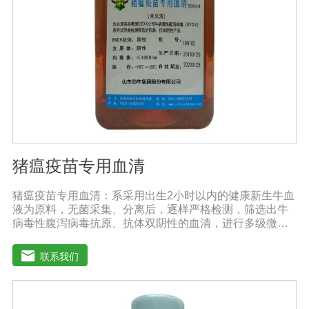
猪瘟疫苗专用血清
猪瘟疫苗专用血清：系采用出生2小时以内的健康新生牛血
液为原料，无菌采集、分离后，逐样严格检测，筛选出牛
病毒性腹泻病毒抗原、抗体双阴性的血清，进行多级微孔
滤膜过滤除菌和适宜剂量60Co照射。本产品无支原体、病
毒和细菌， γ球蛋白含量低，血红蛋白含量低，内毒素小于
联系我们
5EU/ml，具有良好的促进细胞增殖作用。适用于多种细胞
株的培养、扩增及单克隆抗体的制备和疫苗（尤其是猪瘟
疫苗）的研制及生产。质量标准：符合《中华人民共和国
药典》2020版、《中华人民共和国兽药典》2020版质量标