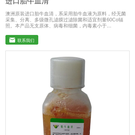
进口胎牛血清
澳洲原装进口胎牛血清，系采用胎牛血液为原料，经无菌
采集、分离、多级微孔滤膜过滤除菌和适宜剂量60Co辐
照。本产品无支原体、病毒和细菌，内毒素小于
10EU/ml，具有很好好的促进细胞增殖作用。适用于娇贵
细胞及多种细胞株的培养、扩增和保藏、组织器官的分
联系我们
离、培养及单克隆抗体的制备和疫苗的研制及生产。质量
标准：符合《中华人民共和国药典》2020版、符合《中华
人民共和国兽药典》2020版、欧洲药典、美国药典质量标
准。规格：500ml/瓶保存：-15℃―-20℃有效期：5年注
意事项：解冻：采用逐步解冻法（ -20℃→2-8℃→ 室
温），可减少沉淀的产生使血清质量不会受到影响。