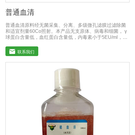
普通血清
普通血清原料经无菌采集、分离、多级微孔滤膜过滤除菌
和适宜剂量60Co照射。本产品无支原体、病毒和细菌， γ
球蛋白含量低，血红蛋白含量低，内毒素小于5EU/ml，具
有良好的促进细胞增殖作用。适用于多种细胞株的培养、
扩增及单克隆抗体的制备和疫苗的研制及生产。质量标
联系我们
准：符合《中华人民共和国兽药典》2020版质量标准。规
格：500ml/瓶保存：-15℃―-20℃有效期：5年注意事
项：解冻：采用逐步解冻法（ -20℃→2-8℃→ 室温），可
减少沉淀的产生使血清质量不会受到影响。