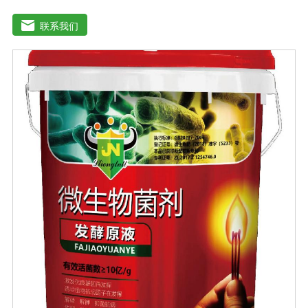
减少化肥使用量；同时又能产生各种农作物需要的植物激
素、酸性物质以及维生素，能不同程度地刺激调节植物生
联系我们
长；并且能产生铁载体、抗生素、系统防卫酶等多种物
质，可以抑制细菌或真菌性病害或诱导系统抗性间接达到
促进植物生长的作用。既能适用于各种粮食作物及蔬菜的
种植，又能适用于果树等经济作物的栽培。【适用范围】
玉米、小麦、果树、土豆、红薯、辣椒、番茄、黄瓜丶韮
菜、甘蓝等瓜果、蔬菜。【注意事项】1.本品内含大量有
益活菌，不可与杀菌剂混合使用，用过农药 的喷雾器一定
要认真清洗后在喷菌剂。2.本品如与化肥混用，要现混现
用。【贮 存】于阴凉干燥处保存，避免阳光直射和雨淋
【保 质 期】24个月【性 状】粉剂【活 菌 数】≥200亿/克