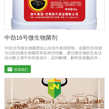
中劲16号微生物菌剂
中劲16号微生物菌肥由山东劲牛集团研制，该菌剂含有较
为活跃的微生物菌群和各种活性酶，通过微生物的生命活
动分解土壤中的有效成分，起到解磷、解钾及固氮的作
用，减少化肥使用量；同时又能产生各种农作物需要的植
物激素、酸性物质以及维生素，能不同程度地刺激调节植
联系我们
物生长；并且能产生铁载体、抗生素、系统防卫酶等多种
物质，可以抑制细菌或真菌性病害或诱导系统抗性间接达
到促进植物生长的作用。●传导性强，生根护根，平衡土壤
微生物环境，形成有益菌屏障，提高作物的抗病性，苗齐
苗壮。●增强植物免疫能力，提高植物对高温、低温、干
旱、药害、盐害等逆境的抗逆能力。●营养丰富，促进植物
生长发育，叶片更加柔软浓绿、毛细根增多，预防早衰，
增产提质。【适用范围】玉米、小麦、果树、土豆、红