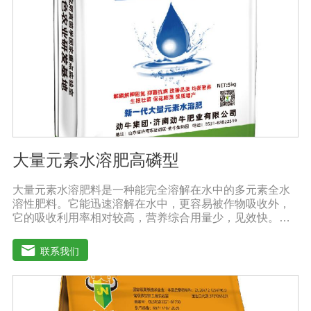
防、抑制细菌、真菌性病害如:小麦根腐病、镰刀菌、姜腐
病、黄萎病、灰葡萄孢、香蕉与棉花等枯萎病。
大量元素水溶肥高磷型
大量元素水溶肥料是一种能完全溶解在水中的多元素全水
溶性肥料。它能迅速溶解在水中，更容易被作物吸收外，
它的吸收利用率相对较高，营养综合用量少，见效快。用
于灌溉施肥、叶面施肥、无土栽培、浸泡浸根等液体或固
体肥料。使用方法：灌溉施肥，灌溉包括灌溉、滴灌等灌
联系我们
溉方式，不仅节约用水，而且节约施肥，而且植物吸收
快。叶面施肥，将肥料稀释溶解在水中喷洒叶面，或溶解
在水中，均匀喷洒叶面，通过叶面孔进入植物，植物可以
通过叶片营养吸收，大大提高了肥料的吸收利用效率。利