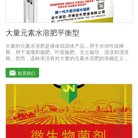
大量元素水溶肥平衡型
大量的元素水溶肥是液体或固体产品，用于水溶性或稀
释，用于灌溉和施肥、叶面施肥、无土栽培、浸渍和浸渍
根。然而，该标准没有对大量的元素水溶肥的准确定义。
本标准规定的水溶性肥料实际上是指水溶性复合肥料或混
合肥料。大量的元素水溶肥的特点是作物喷洒后通过树枝
联系我们
和树叶迅速渗透到体内，提高作物运输营养物质的能力，
增加果叶营养物质，增强细胞活力和代谢能力。1.促进发
芽，加速茶树、果树、蔬菜等作物的生长，增加花蕾，促
进发芽，缩短采摘周期，增加产量，提高品质。瓜类、豆
类、甘蔗、桑树、树苗、果苗和攀缘作物生长得更快。2.
绿叶增强枝条，保护花朵和果实。使用后，叶子呈嫩绿
色，叶子又厚又亮。果树、瓜类、豆类等作物在开花前后
喷洒，也可防止谢花落果。具有显著的保花保果作用，也
是大量元素水溶性肥料的主要作用之一。3.果实大、颗粒
重、早熟、高产果树、瓜类、豆类等多种作物。在果实期