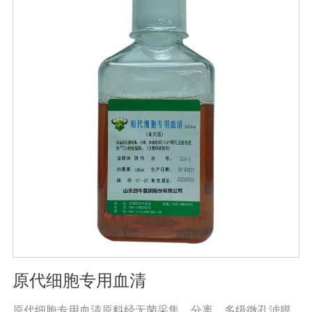
准。规格：500ml/瓶保存：-15℃―-20℃有效期：5年注
意事项：解冻：采用逐步解冻法（ -20℃→2-8℃→ 室
温），可减少沉淀的产生使血清质量不会受到影响。
原代细胞专用血清
原代细胞专用血清原料经无菌采集、分离、多级微孔滤膜