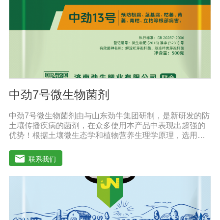
钠的的浓度也提高了。标准配方DMEM培养基葡萄糖的含
量为1000 mg/L，高糖DMEM培养基葡萄糖的含量为4500
mg/L。DMEM早期是用来培养鼠胚胎细胞。
中劲7号微生物菌剂
中劲7号微生物菌剂由与山东劲牛集团研制，是新研发的防
土壤传播疾病的菌剂，在众多使用本产品中表现出超强的
优势！根据土壤微生态学和植物营养生理学原理，选用有
效的菌群等高效菌株，采用现代微生物发酵技术加工制备
而成的农用生物制剂。它利用微生物自身的寄生作用，并
联系我们
释放出对土壤传播疾病和植物疾病、对细菌、真菌等具有
杀灭作用的化学物质，再辅助特殊增效剂，能快速、高效
抑制作物真菌、细菌病害。不仅有效地预防和控制多种作
物疾病的危害，还具有预防根腐病、枯萎病、锈枯病、黄
萎病、立枯病等多种病害功效，等土传病害的抗病力；从
而有效地解决由土传病害引起的作物根部病害及蔬菜苗期