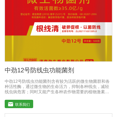
喷洒可以增加果实，提前成熟，在抽穗期和灌浆期喷洒谷
物可以使抽穗整齐，重量显著增加。4.灾后恢复，抗旱、
防涝、防虫。风灾后，喷洒能迅速恢复生长，抵抗农作物
病虫害，与农药混合喷洒，病株恢复更快。
中劲12号防线虫功能菌剂
中劲12号防线虫功能菌剂含有较为活跃的微生物菌群和各
种活性酶，通过微生物的生命活力，抑制各种线虫，减轻
线虫病危害；同时又能产生各种农作物需要的植物激素、
酸性物质以及维生素，能不同程度的刺激调节植物生长；
并且能产生抗生素，系统防伪酶等多种物质，间接达到促
联系我们
进植物生长。【产品功能】 1、本产品利用微生物自身的
寄生作用，并释放出对线虫、细菌、真菌等具有杀灭作用