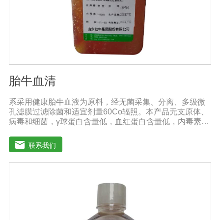
胎牛血清
系采用健康胎牛血液为原料，经无菌采集、分离、多级微
孔滤膜过滤除菌和适宜剂量60Co辐照。本产品无支原体、
病毒和细菌，γ球蛋白含量低，血红蛋白含量低，内毒素小
于5EU/ml，具有极好的促进细胞增殖作用。适用于娇贵细
胞及多种细胞株的培养、扩增和保藏、组织器官的分离、
联系我们
培养及单克隆抗体的制备和疫苗的研制及生产。质量标
准：符合《中华人民共和国药典》2020版、《中华人民共
和国兽药典》2020版质量标准。规格：250ml/瓶保
存：-15℃―-20℃有效期：5年注意事项：1、解冻：采用
逐步解冻法（ -20℃→2-8℃→ 室温），可减少沉淀的产生
使血清质量不会受到影响。2、在 0℃ ~ 4℃状态下存放过
久会影响促细胞生长效果。