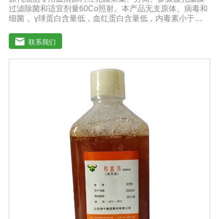
过滤除菌和适宜剂量60Co照射。本产品无支原体、病毒和
细菌， γ球蛋白含量低，血红蛋白含量低，内毒素小于
5EU/ml，具有良好的促进细胞增殖作用。适用于多种细胞
的培养。质量标准：符合《中华人民共和国兽药典》2020
联系我们
版质量标准。规格：100ml/瓶、250ml/瓶、500ml/瓶保
存：-15℃―-20℃有效期：5年注意事项：1、解冻：采用
逐步解冻法（ -20℃→2-8℃→ 室温），可减少沉淀的产生
使血清质量不会受到影响。