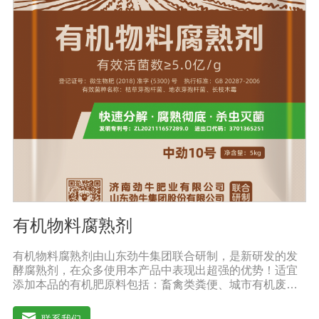
薯、辣椒、番茄、黄瓜丶韮菜、甘蓝等瓜果、蔬菜。【注
意事项】1.本品内含大量有益活菌，不可与杀菌剂混合使
用，用过农药 的喷雾器一定要认真清洗后在喷菌剂。2.本
品如与化肥混用，要现混现用。【贮 存】于阴凉干燥处保
存，避免阳光直射和雨淋【保 质 期】24个月【性 状】粉
剂【活 菌 数】≥10亿/克
有机物料腐熟剂
有机物料腐熟剂由山东劲牛集团联合研制，是新研发的发
酵腐熟剂，在众多使用本产品中表现出超强的优势！适宜
添加本品的有机肥原料包括：畜禽类粪便、城市有机废弃
物、糠壳、饼粕、污泥、农林废弃物、以及谷壳、产品加
工废弃料（蔗糖泥、果渣、茶渣、蘑菇渣、酒糟、中草药
联系我们