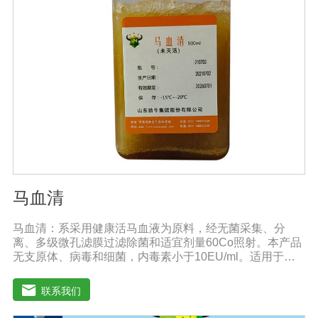
马血清
马血清：系采用健康活马血液为原料，经无菌采集、分
离、多级微孔滤膜过滤除菌和适宜剂量60Co照射。本产品
无支原体、病毒和细菌，内毒素小于10EU/ml。适用于多
种微生物的培养。质量标准：符合《中华人民共和国兽药
典》2020版质量标准。规格：500ml/瓶保
联系我们
存：-15℃―-20℃有效期：5年注意事项：解冻：采用逐
步解冻法（ -20℃→2-8℃→ 室温），可减少沉淀的产生使