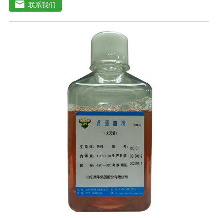
官的分离、培养及单克隆抗体的制备和疫苗的研制及生
联系我们
产。质量标准：符合《中华人民共和国兽药典》2020版、
欧洲药典、美国药典质量标准。规格：500ml/瓶保
存：-15℃―-20℃有效期：5年注意事项：解冻：采用逐
步解冻法（ -20℃→2-8℃→ 室温），可减少沉淀的产生使
血清质量不会受到影响。