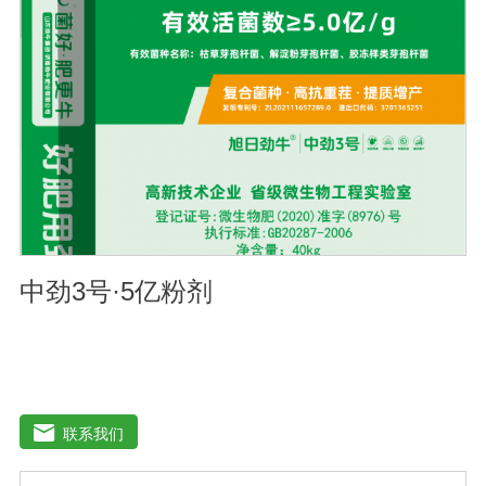
中劲3号·5亿粉剂
联系我们