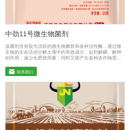
害。
中劲11号微生物菌剂
该菌剂含有较为活跃的微生物菌群和各种活性酶，通过微
生物的生命活动分解土壤中的有效成分，起到解磷、解钾
的作用，减少化肥使用量；同时又能产生各种农作物需要
的植物激素、酸性物质以及维生素，能不同程度地刺激调
节植物生长;并且能产生抗生素、系统防卫酶等多种物质，
联系我们
可以抑制细菌或真菌性病害或诱导系统抗性，间接达到促
进植物生长的作用。【产品功能】1、改善土壤养分：疏松
土壤，提高土壤通透性和保水保肥能力，增加土壤有机
质，防止板结，有效解决因连工连作，重茬等原因造成的
减产问题。2、解磷解钾、提高化肥利用率：有效菌能分解
土壤中的有机质，减少氮肥的流失;其中解钾解磷菌能将土
壤中固化的化学钾肥、化学磷肥分解转化为速效钾、速效
磷。3、改善作物品质：使用菌剂后，作物中的蛋白质、糖
分、氨基酸、维生素等有益成分含量有所提高，起到改善
作物品质的作用。4、增强作物的抗逆性能、提高产量：分