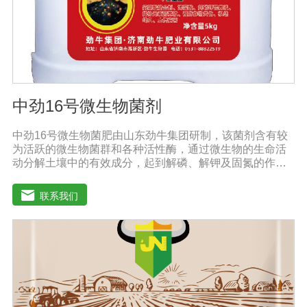
中劲16号微生物菌剂
中劲16号微生物菌肥由山东劲牛集团研制，该菌剂含有较
为活跃的微生物菌群和各种活性酶，通过微生物的生命活
动分解土壤中的有效成分，起到解磷、解钾及固氮的作
用，减少化肥使用量；同时又能产生各种农作物需要的植
物激素、酸性物质以及维生素，能不同程度地刺激调节植
联系我们
物生长；并且能产生铁载体、抗生素、系统防卫酶等多种
物质，可以抑制细菌或真菌性病害或诱导系统抗性间接达
到促进植物生长的作用。●传导性强，生根护根，平衡土壤
微生物环境，形成有益菌屏障，提高作物的抗病性，苗齐
苗壮。●增强植物免疫能力，提高植物对高温、低温、干
旱、药害、盐害等逆境的抗逆能力。●营养丰富，促进植物
生长发育，叶片更加柔软浓绿、毛细根增多，预防早衰，
增产提质。【适用范围】玉米、小麦、果树、土豆、红