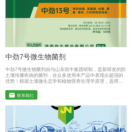
钠的的浓度也提高了。标准配方DMEM培养基葡萄糖的含
量为1000 mg/L，高糖DMEM培养基葡萄糖的含量为4500
mg/L。DMEM早期是用来培养鼠胚胎细胞。
中劲7号微生物菌剂
中劲7号微生物菌剂由与山东劲牛集团研制，是新研发的防
土壤传播疾病的菌剂，在众多使用本产品中表现出超强的
优势！根据土壤微生态学和植物营养生理学原理，选用有
效的菌群等高效菌株，采用现代微生物发酵技术加工制备
而成的农用生物制剂。它利用微生物自身的寄生作用，并
联系我们
释放出对土壤传播疾病和植物疾病、对细菌、真菌等具有
杀灭作用的化学物质，再辅助特殊增效剂，能快速、高效
抑制作物真菌、细菌病害。不仅有效地预防和控制多种作
物疾病的危害，还具有预防根腐病、枯萎病、锈枯病、黄
萎病、立枯病等多种病害功效，等土传病害的抗病力；从
而有效地解决由土传病害引起的作物根部病害及蔬菜苗期