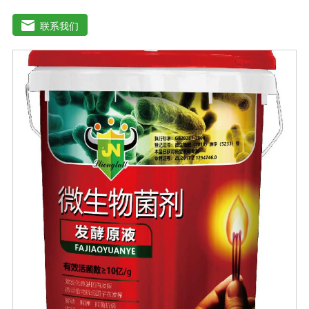
减少化肥使用量；同时又能产生各种农作物需要的植物激
素、酸性物质以及维生素，能不同程度地刺激调节植物生
联系我们
长；并且能产生铁载体、抗生素、系统防卫酶等多种物
质，可以抑制细菌或真菌性病害或诱导系统抗性间接达到
促进植物生长的作用。既能适用于各种粮食作物及蔬菜的
种植，又能适用于果树等经济作物的栽培。【适用范围】
玉米、小麦、果树、土豆、红薯、辣椒、番茄、黄瓜丶韮
菜、甘蓝等瓜果、蔬菜。【注意事项】1.本品内含大量有
益活菌，不可与杀菌剂混合使用，用过农药 的喷雾器一定
要认真清洗后在喷菌剂。2.本品如与化肥混用，要现混现
用。【贮 存】于阴凉干燥处保存，避免阳光直射和雨淋
【保 质 期】24个月【性 状】粉剂【活 菌 数】≥200亿/克