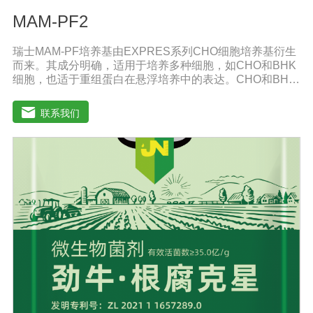
MAM-PF2
瑞士MAM-PF培养基由EXPRES系列CHO细胞培养基衍生
而来。其成分明确，适用于培养多种细胞，如CHO和BHK
细胞，也适于重组蛋白在悬浮培养中的表达。CHO和BHK
细胞是重组蛋白表达中应用广泛的两种细胞。MAM-PF系
列培养基不含L-谷氨酰胺以避免因L-谷氨酰胺降解和胺积累
联系我们
带来的不利影响。MAM-PF培养基可添加极少量的酚红或
不添加。无血清培养基比需添加血清的培养基高级，它有
助于表达产物的纯化和后续处理。多数市场上出售的无血
清培养基含有多种成分不明确蛋白和（或）蛋白水解产
物。因此成分完全明确的培养基和市场上其他添加血清的
培养基以及无血清培养基相比具有巨大的技术优势。从风
险控制的角度来看，不含动物蛋白的培养基也极受欢迎，
同时它还可以避免动物性原料短缺和不稳定带来的影响。
MAM-PF1、MAM-PF2、MAM-PF7d 和MAM-PF7e,MAM-
PF培养基不含动物性蛋白和多肽，无成分不明确的水解产
物。用户使用前需自行添加L-谷氨酰胺（0.6一8 mM）。
DMEM High GlouseDMEM培养基是使用BME改良培养
基，其氨基酸和维生素含量是BME培养的四倍。DMEM培
养基中含有非必需氨基酸和特定的必需微量元素，碳酸氢