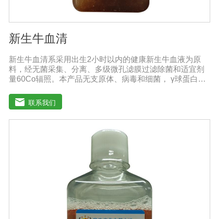
新生牛血清
新生牛血清系采用出生2小时以内的健康新生牛血液为原
料，经无菌采集、分离、多级微孔滤膜过滤除菌和适宜剂
量60Co辐照。本产品无支原体、病毒和细菌， γ球蛋白含
量低，血红蛋白含量低，内毒素小于5EU/ml，具有良好的
促进细胞增殖作用。适用于多种细胞株的培养、扩增及单
联系我们
克隆抗体的制备和疫苗的研制及生产。质量标准：符合
《中华人民共和国药典》2020版、《中华人民共和国兽药
典》2020版质量标准。规格：500ml/瓶、1000ml/瓶保
存：-15℃―-20℃有效期：5年注意事项：1、解冻：采用
逐步解冻法（ -20℃→2-8℃→ 室温），可减少沉淀的产生
使血清质量不会受到影响。