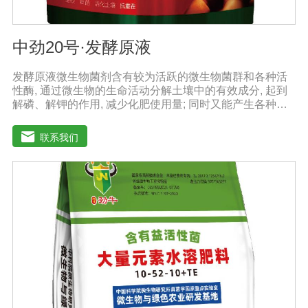
中劲20号·发酵原液
发酵原液微生物菌剂含有较为活跃的微生物菌群和各种活
性酶, 通过微生物的生命活动分解土壤中的有效成分, 起到
解磷、解钾的作用, 减少化肥使用量; 同时又能产生各种农
作物需要的植物激素、酸性物质以及维生素, 能不同程度地
刺激调节植物生长; 并且能产生抗生素、系统防卫酶等多种
联系我们
物质, 可以抑制细菌或真菌性病害或诱导系统抗性, 间接达
到促进植物生长的作用。【产品功能】1、改善土填养分疏
松土壤, 提高土壤通透性和保水保肥能力, 增加土壤有机质
防止板结, 有效解决因连工连作、重茬等原因造成的减产问
题。2、解磷解钾、提高化肥利用率有效菌能分解土壤中的
有机质, 减少氨肥的流失; 其中解钾解磷菌能将土壤中固化
的化学钾肥、化学磷肥分解转化为速效钾、速效磷。3、改
善作物品质使用菌剂后, 作物中的蛋白质、糖分、氮基酸、
维生素等有益成分含量有所提高, 起到改善作物品质的作
用。4、增强作物的抗逆性能、提高产量分泌赤霉素、细胞
分裂素、生长素等活性物质, 刺激、调节、促进作物的生长
发育, 增强农作物的抗逆性能, 有利于农作物的增产5、预