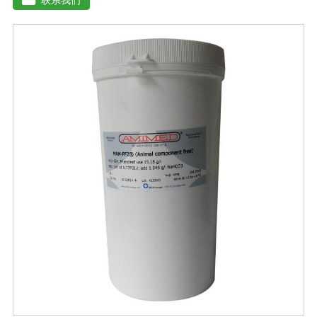
残渣、糠醛渣、农作物秸杆等）。【功效特点】1、本产品
适应性广，升温速度快，分解能力强，除臭效果彻底。2、
起温快在温度0℃以上时, 2天温度可升至60℃以上。可充
分分解畜禽类粪便中产生臭味的有机硫化物、有机氨化物
等, 升温后2-3天, 臭味大幅减低。3、发酵周期短15-20天即
可达到基本腐熟状态。4、发酵过程高温(60℃-70℃)持久
能杀灭发酵物中的病菌、虫卵、杂草种子。5、堆肥总养分
损失少, 腐殖质含量高, 钾元素含量增高明显。【用法用
量】 本品1公斤可发酵2-3吨物料。使用时先将发酵剂与稻
糠或玉米面或者干的发酵物料湿均匀, 后掺入发酵物中, 混
匀, 堆成堆(夏天堆高控制在0. 6-1米之间, 冬季0. 8-1. 6米之
间, 并用薄膜或草帘覆盖, 待内部温度升到25℃时, 将覆盖
物揭开)。待温度升到45℃(冬季温度升到55C)以上 时开始
一次翻堆, 以后每当堆温达到60℃以上时需进行翘堆, 15-
20天即可达到基本腐熟状态。