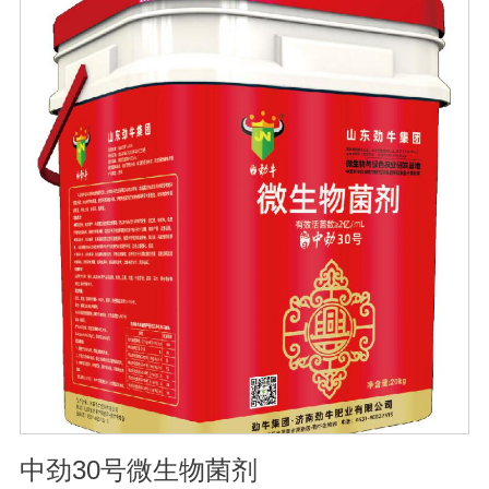
的化学物质，再辅助特殊增效剂，能快速、高效杀灭线虫
和作物真菌、细菌病害。不仅有效地预防和控制多种作物
根结线虫、胞囊线虫、茎线虫等线虫病的危害。2、抑制各
种线虫，减轻线虫病危害；3、改善作物根部微生态环境，
活化土壤，促进植株正常生长；4、激活根部受损细胞，快
速恢复根系生理机能，预防根系因线虫的危害导致的烂
根。
中劲30号微生物菌剂