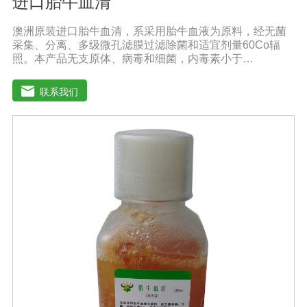
进口胎牛血清
澳洲原装进口胎牛血清，系采用胎牛血液为原料，经无菌
采集、分离、多级微孔滤膜过滤除菌和适宜剂量60Co辐
照。本产品无支原体、病毒和细菌，内毒素小于
10EU/ml，具有很好好的促进细胞增殖作用。适用于娇贵
细胞及多种细胞株的培养、扩增和保藏、组织器官的分
联系我们
离、培养及单克隆抗体的制备和疫苗的研制及生产。质量
标准：符合《中华人民共和国药典》2020版、符合《中华
人民共和国兽药典》2020版、欧洲药典、美国药典质量标
准。规格：500ml/瓶保存：-15℃―-20℃有效期：5年注
意事项：解冻：采用逐步解冻法（ -20℃→2-8℃→ 室
温），可减少沉淀的产生使血清质量不会受到影响。