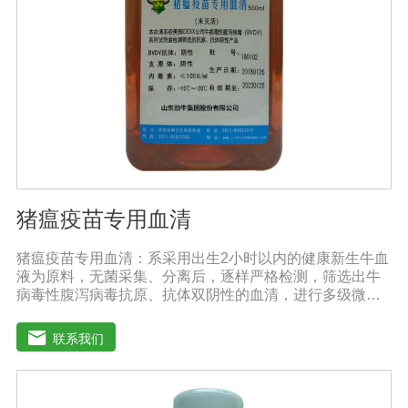
猪瘟疫苗专用血清
猪瘟疫苗专用血清：系采用出生2小时以内的健康新生牛血
液为原料，无菌采集、分离后，逐样严格检测，筛选出牛
病毒性腹泻病毒抗原、抗体双阴性的血清，进行多级微孔
滤膜过滤除菌和适宜剂量60Co照射。本产品无支原体、病
毒和细菌， γ球蛋白含量低，血红蛋白含量低，内毒素小于
联系我们
5EU/ml，具有良好的促进细胞增殖作用。适用于多种细胞
株的培养、扩增及单克隆抗体的制备和疫苗（尤其是猪瘟
疫苗）的研制及生产。质量标准：符合《中华人民共和国
药典》2020版、《中华人民共和国兽药典》2020版质量标