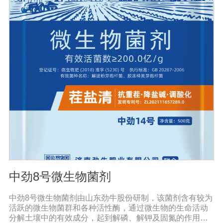
病害。同时还有提高作物免疫力和抗逆性，促进作物生
长，改善品质，促进生长的代谢产物，促进根系生长，产
生分解不溶性磷酸盐、硅酸盐和含钾矿物的代谢产物，促
进植物对磷、钾、硅等营养元素的利用；增产30%-50%；
提早成熟，最终达到增产增收的目的。且持效期较长，对
环境友好，对生态没有破坏性，符合我国农业可持续发展
的要求，是生产绿色食品作物的首选产品。
中劲8号微生物菌剂
中劲8号微生物菌剂由山东劲牛股份研制，该菌剂含有较为
活跃的微生物菌群和各种活性酶，通过微生物的生命活动
分解土壤中的有效成分，起到解磷、解钾及固氮的作用，