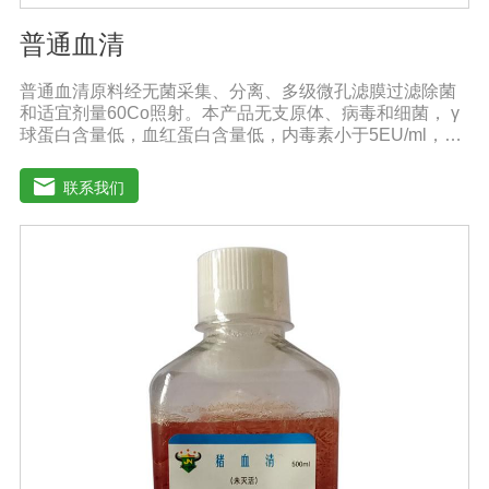
普通血清
普通血清原料经无菌采集、分离、多级微孔滤膜过滤除菌
和适宜剂量60Co照射。本产品无支原体、病毒和细菌， γ
球蛋白含量低，血红蛋白含量低，内毒素小于5EU/ml，具
有良好的促进细胞增殖作用。适用于多种细胞株的培养、
扩增及单克隆抗体的制备和疫苗的研制及生产。质量标
联系我们
准：符合《中华人民共和国兽药典》2020版质量标准。规
格：500ml/瓶保存：-15℃―-20℃有效期：5年注意事
项：解冻：采用逐步解冻法（ -20℃→2-8℃→ 室温），可
减少沉淀的产生使血清质量不会受到影响。