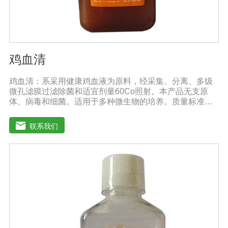
鸡血清
鸡血清：系采用健康鸡血液为原料，经采集、分离、多级
微孔滤膜过滤除菌和适宜剂量60Co照射。本产品无支原
体、病毒和细菌。适用于多种微生物的培养。质量标准：
符合《中华人民共和国兽药典》2020版质量标准。规格：
1000ml/瓶保存：-15℃―-20℃有效期：5年注意事项：解
联系我们
冻：采用逐步解冻法（ -20℃→2-8℃→ 室温），可减少沉
淀的产生使血清质量不会受到影响。