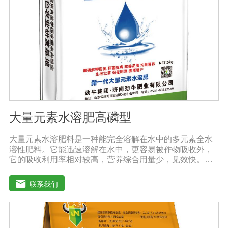
防、抑制细菌、真菌性病害如:小麦根腐病、镰刀菌、姜腐
病、黄萎病、灰葡萄孢、香蕉与棉花等枯萎病。
大量元素水溶肥高磷型
大量元素水溶肥料是一种能完全溶解在水中的多元素全水
溶性肥料。它能迅速溶解在水中，更容易被作物吸收外，
它的吸收利用率相对较高，营养综合用量少，见效快。用
于灌溉施肥、叶面施肥、无土栽培、浸泡浸根等液体或固
体肥料。使用方法：灌溉施肥，灌溉包括灌溉、滴灌等灌
联系我们
溉方式，不仅节约用水，而且节约施肥，而且植物吸收
快。叶面施肥，将肥料稀释溶解在水中喷洒叶面，或溶解
在水中，均匀喷洒叶面，通过叶面孔进入植物，植物可以
通过叶片营养吸收，大大提高了肥料的吸收利用效率。利