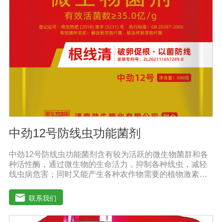
喷洒可以增加果实，提前成熟，在抽穗期和灌浆期喷洒谷
物可以使抽穗整齐，重量显著增加。4.灾后恢复，抗旱、
防涝、防虫。风灾后，喷洒能迅速恢复生长，抵抗农作物
病虫害，与农药混合喷洒，病株恢复更快。
中劲12号防线虫功能菌剂
中劲12号防线虫功能菌剂含有较为活跃的微生物菌群和各
种活性酶，通过微生物的生命活力，抑制各种线虫，减轻
线虫病危害；同时又能产生各种农作物需要的植物激素、
酸性物质以及维生素，能不同程度的刺激调节植物生长；
并且能产生抗生素，系统防伪酶等多种物质，间接达到促
联系我们
进植物生长。【产品功能】 1、本产品利用微生物自身的
寄生作用，并释放出对线虫、细菌、真菌等具有杀灭作用