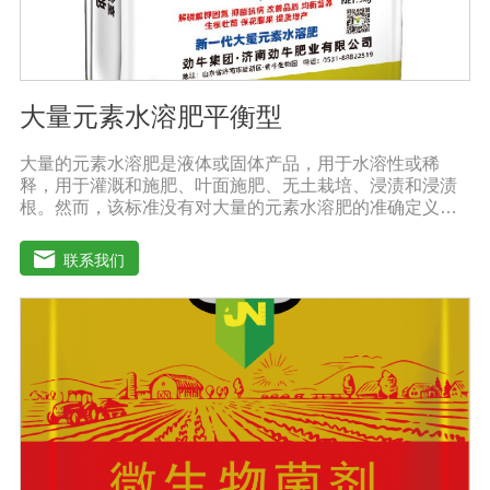
大量元素水溶肥平衡型
大量的元素水溶肥是液体或固体产品，用于水溶性或稀
释，用于灌溉和施肥、叶面施肥、无土栽培、浸渍和浸渍
根。然而，该标准没有对大量的元素水溶肥的准确定义。
本标准规定的水溶性肥料实际上是指水溶性复合肥料或混
合肥料。大量的元素水溶肥的特点是作物喷洒后通过树枝
联系我们
和树叶迅速渗透到体内，提高作物运输营养物质的能力，
增加果叶营养物质，增强细胞活力和代谢能力。1.促进发
芽，加速茶树、果树、蔬菜等作物的生长，增加花蕾，促
进发芽，缩短采摘周期，增加产量，提高品质。瓜类、豆
类、甘蔗、桑树、树苗、果苗和攀缘作物生长得更快。2.
绿叶增强枝条，保护花朵和果实。使用后，叶子呈嫩绿
色，叶子又厚又亮。果树、瓜类、豆类等作物在开花前后
喷洒，也可防止谢花落果。具有显著的保花保果作用，也
是大量元素水溶性肥料的主要作用之一。3.果实大、颗粒
重、早熟、高产果树、瓜类、豆类等多种作物。在果实期