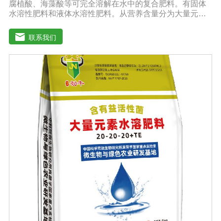
腐植酸、海藻酸等可完全溶解在水中的复合肥料。有固体
水溶性肥料和液体水溶性肥料。从营养含量分为大量元素
水溶性肥料、中元素水溶性肥料、微量元素水溶性肥料、
含氨基酸水溶性肥料、含腐植酸水溶性肥料、有机水溶性
联系我们
肥料等。水溶肥与传统的过磷酸钙肥等品种相比，水溶性
肥料具有明显的优势。它是一种水溶性好、无残渣的速效
肥料，能完全溶于水，能直接被作物的根和叶吸收利用。
水溶肥作为一种快速肥料，其营养元素相对全面，根据不
同作物的肥料特点，相应的肥料配方不同，市场销售蔬
菜、果树、花卉、食品、棉花、油等作物专用水溶性肥
料。使用技巧：1．避免直接冲施，要采取二次稀释法。由
于水溶性肥料有别于一般的复合肥料，所以农民就不能够
按常规施肥方法，造成施肥不均匀，出现烧苗伤根，苗小
苗弱等现象，二次稀释保证冲肥均匀，提高肥料利用率。
2．严格控制施肥量。水溶肥比一般复合肥养分含量高，用
量相对较少。由于其速效性强，难以在土壤中长期存留，
所以要严格控制施肥量，避免肥料流失即降低施肥的经济
效益，达不到高产优质高效的目的。3．尽量单用或与非碱
性的农药混用。比如在蔬菜出现缺素症或根系生长不良
时，不少农民多采用喷施水溶肥的方法加以缓解。在此提
醒农民朋友，水溶肥要尽量单独施用或与非碱性的农药混
用，以免金属离子起反应产生沉淀，造成叶片肥害或药
害。