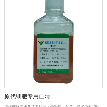
准。规格：500ml/瓶保存：-15℃―-20℃有效期：5年注
意事项：解冻：采用逐步解冻法（ -20℃→2-8℃→ 室
温），可减少沉淀的产生使血清质量不会受到影响。
原代细胞专用血清
原代细胞专用血清原料经无菌采集、分离、多级微孔滤膜