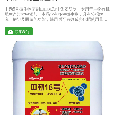
中劲5号微生物菌剂由山东劲牛集团研制，专用于生物有机
肥生产过程中添加。本品含有多种微生物，具有较强解
磷、解钾及固氮的功能，施用后可有效减少化肥使用量；
同时又能产生多种农作物需要的植物激素、酸性物质以及
维生素，能不同程度地刺激根系生长，促进营养和水分吸
联系我们
收；并且能产生铁载体、抗生素、系统防卫酶等多种物
质，可以抑制细菌、真菌性病害、诱导系统抗性，具有显
著的防病、抗重茬的效果。【产品功能】1.抑制植物病原
真菌的生长，提高植物对枯萎病、黄萎病、根腐病等土传
病害的抗病力；2.分泌促进生长的代谢产物，促进根系生
长；3.产生分解不溶性磷酸盐、硅酸盐和含钾矿物的代谢
产物，促进植物对磷、钾、硅等营养元素的利用；【适用
范围】适宜添加本品的有机肥原料包括：畜禽粪便、城市
有机废弃物、糠壳、饼粕、作物秸杆、产品加工废弃料
（蔗糖泥、果渣、茶渣、蘑菇渣、酒糟）【注意事项】 1.
本品内含大量有益活菌，不可与杀菌剂混合使用，用过农
药 的喷雾器一定要认真清洗后在喷菌剂。 2.本品如与化肥
混用，要现混现用。【贮 存】于阴凉干燥处保存，避免
阳光直射和雨淋【保 质 期】24个月