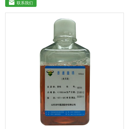
官的分离、培养及单克隆抗体的制备和疫苗的研制及生
联系我们
产。质量标准：符合《中华人民共和国兽药典》2020版、
欧洲药典、美国药典质量标准。规格：500ml/瓶保
存：-15℃―-20℃有效期：5年注意事项：解冻：采用逐
步解冻法（ -20℃→2-8℃→ 室温），可减少沉淀的产生使
血清质量不会受到影响。