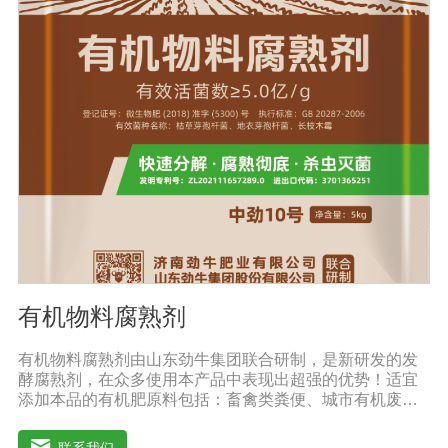
薯、辣椒、番茄、黄瓜丶韮菜、甘蓝等瓜果、蔬菜。【注
意事项】1.本品内含大量有益活菌，不可与杀菌剂混合使
用，用过农药 的喷雾器一定要认真清洗后在喷菌剂。2.本
品如与化肥混用，要现混现用。【贮 存】于阴凉干燥处保
存，避免阳光直射和雨淋【保 质 期】24个月【性 状】粉
剂【活 菌 数】≥10亿/克
有机物料腐熟剂
有机物料腐熟剂由山东劲牛集团联合研制，是新研发的发
酵腐熟剂，在众多使用本产品中表现出超强的优势！适宜
添加本品的有机肥原料包括：畜禽类粪便、城市有机废弃
物、糠壳、饼粕、污泥、农林废弃物、以及谷壳、产品加
工废弃料（蔗糖泥、果渣、茶渣、蘑菇渣、酒糟、中草药
联系我们