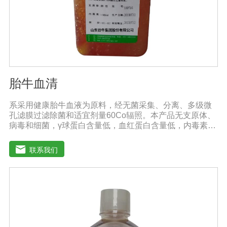
胎牛血清
系采用健康胎牛血液为原料，经无菌采集、分离、多级微
孔滤膜过滤除菌和适宜剂量60Co辐照。本产品无支原体、
病毒和细菌，γ球蛋白含量低，血红蛋白含量低，内毒素小
于5EU/ml，具有极好的促进细胞增殖作用。适用于娇贵细
胞及多种细胞株的培养、扩增和保藏、组织器官的分离、
联系我们
培养及单克隆抗体的制备和疫苗的研制及生产。质量标
准：符合《中华人民共和国药典》2020版、《中华人民共
和国兽药典》2020版质量标准。规格：250ml/瓶保
存：-15℃―-20℃有效期：5年注意事项：1、解冻：采用
逐步解冻法（ -20℃→2-8℃→ 室温），可减少沉淀的产生
使血清质量不会受到影响。2、在 0℃ ~ 4℃状态下存放过
久会影响促细胞生长效果。