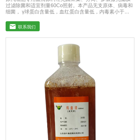
过滤除菌和适宜剂量60Co照射。本产品无支原体、病毒和
细菌， γ球蛋白含量低，血红蛋白含量低，内毒素小于
5EU/ml，具有良好的促进细胞增殖作用。适用于多种细胞
的培养。质量标准：符合《中华人民共和国兽药典》2020
联系我们
版质量标准。规格：100ml/瓶、250ml/瓶、500ml/瓶保
存：-15℃―-20℃有效期：5年注意事项：1、解冻：采用
逐步解冻法（ -20℃→2-8℃→ 室温），可减少沉淀的产生
使血清质量不会受到影响。