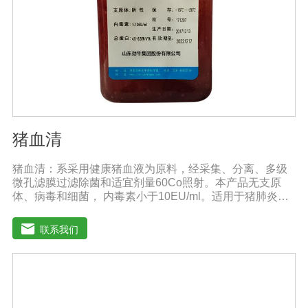
猪血清
猪血清：系采用健康猪血液为原料，经采集、分离、多级
微孔滤膜过滤除菌和适宜剂量60Co照射。本产品无支原
体、病毒和细菌， 内毒素小于10EU/ml。适用于猪肺炎支
原体等多种微生物的培养。质量标准：符合《中华人民共
和国兽药典》2020版质量标准。规格：500ml/瓶保
联系我们
存：-15℃―-20℃有效期：5年注意事项：解冻：采用逐
步解冻法（ -20℃→2-8℃→ 室温），可减少沉淀的产生使
血清质量不会受到影响。