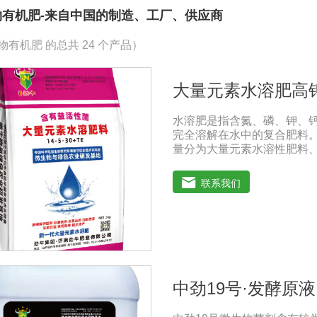
物有机肥-来自中国的制造、工厂、供应商
物有机肥 的总共 24 个产品）
大量元素水溶肥高
水溶肥是指含氮、磷、钾、
完全溶解在水中的复合肥料
量分为大量元素水溶性肥料
基酸水溶性肥料、含腐植酸
过磷酸钙肥等品种相比，水
联系我们
残渣的速效肥料，能完全溶
为一种快速肥料，其营养元
料配方不同，市场销售蔬菜
肥料。使用技巧：1．避免
别于一般的复合肥料，所以
出现烧苗伤根，苗小苗弱等
2．严格控制施肥量。水溶
中劲19号·发酵原液
其速效性强，难以在土壤中
即降低施肥的经济效益，达