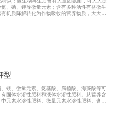
品特点：微生物再生后含有大量固氮菌，可大大提
。用量：粮食类用20g本品拌2斤，稻种或4斤，
少氮、磷、钾等微量元素；含有多种活性有益微生
，花生种用20g本品拌20-40斤种子，瓜菜类用
速有机质降解转化为作物吸收的营养物质，大大提
有效提高种子出芽率，减少苗期病害的发生。
。增产效果明显：根据作物的不同，高达
农产品质量，增加农民收入。重建健康土壤，改善作物
，激发土壤活力，提供额外的天然植物生长和。发
高作物和抵抗力。抑制土壤中的线虫和植物根部病
使用。促进植物生长发育，提高抗逆性。促进根系
保果；落叶期晚，抗早春病害。防治早衰，抗重
据作物肥料需求的特点，每个时期都有不同的肥料
会出现长期脱肥现象。适用范围：果树类：苹果、
、蜜桔、柿子、石榴、猕猴桃、李子、龙眼、荔
钾型
土豆、茄子、黄瓜、大姜、大蒜、西瓜、甜瓜、冬
瓜、地瓜、西葫芦、麻山药等
钙、镁、微量元素、氨基酸、腐植酸、海藻酸等可
。有固体水溶性肥料和液体水溶性肥料。从营养含
、中元素水溶性肥料、微量元素水溶性肥料、含氨
水溶性肥料、有机水溶性肥料等。水溶肥与传统的
溶性肥料具有明显的优势。它是一种水溶性好、无
于水，能直接被作物的根和叶吸收利用。水溶肥作
素相对全面，根据不同作物的肥料特点，相应的肥
、果树、花卉、食品、棉花、油等作物专用水溶性
直接冲施，要采取二次稀释法。由于水溶性肥料有