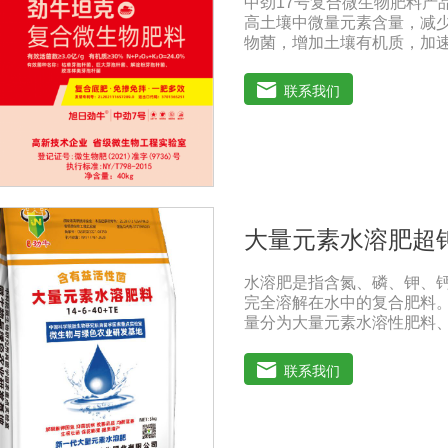
中劲17号复合微生物肥料产
撒在种子上拌匀，晾千后播种
高土壤中微量元素含量，减
玉米种、大豆种或15斤小麦种
物菌，增加土壤有机质，加
20g本品拌3公斤种子。可
高土壤肥力，减少化肥用量
20%-60%。提高作物和
联系我们
抵抗病虫害。改善土壤板结
达根系，增强吸收能力，提
虫害，从根本上减少农药的
生长，果树开花整齐，保花
建，抗倒伏，抗旱抗寒。根
需求，使作物在早期阶段不
梨、红枣、葡萄、桃、枸杞
大量元素水溶肥超
枝、柑橘、青梅等瓜菜类：
瓜、辣椒、番茄、苦瓜、南
水溶肥是指含氮、磷、钾、
完全溶解在水中的复合肥料
量分为大量元素水溶性肥料
基酸水溶性肥料、含腐植酸
过磷酸钙肥等品种相比，水
联系我们
残渣的速效肥料，能完全溶
为一种快速肥料，其营养元
料配方不同，市场销售蔬菜
肥料。使用技巧：1．避免