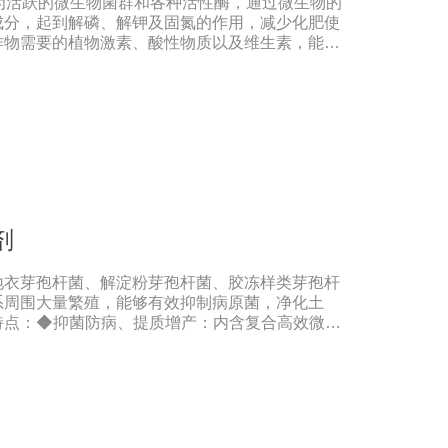
为活跃的微生物菌群和各种活性酶，通过微生物的
出现缺素症或根系生长不良时，不少农民多采用喷
成分，起到解磷、解钾及固氮的作用，减少化肥使
在此提醒农民朋友，水溶肥要尽量单独施用或与非
作物需要的植物激素、酸性物质以及维生素，能不
离子起反应产生沉淀，造成叶片肥害或药害。
；并且能产生铁载体、抗生素、系统防卫酶等多种
性病害或诱导系统抗性间接达到促进植物生长的作
剂
地衣芽孢杆菌、解淀粉芽孢杆菌、胶冻样类芽孢杆
系周围大量繁殖，能够有效抑制病原菌，净化土
特点：◆抑菌防病、提质增产：内含复合高效微生
害的发生，促生根、吸收快，促使作物快速生新
叶片干物质积累及果蔬中糖分和VC含量，提高产
、高效吸收：采用高纯度螯合态可溶性原料，海藻
、高度饱和脂肪酸，可刺激植物体内非特异活性因
衡，改善土壤酸化、板结。◆调控生长、转色膨
破休眠障碍，促进花芽分化，增加雌花数量，调控