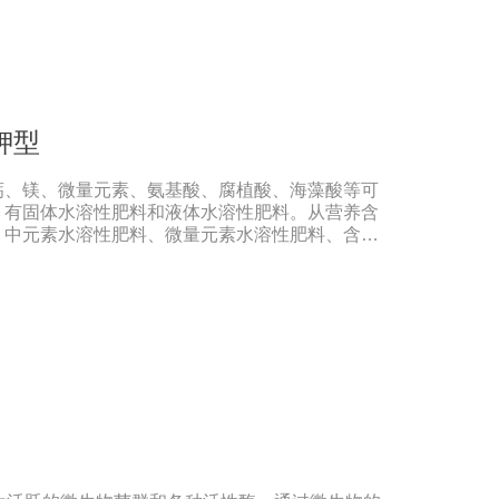
钾型
钙、镁、微量元素、氨基酸、腐植酸、海藻酸等可
。有固体水溶性肥料和液体水溶性肥料。从营养含
、中元素水溶性肥料、微量元素水溶性肥料、含氨
水溶性肥料、有机水溶性肥料等。水溶肥与传统的
溶性肥料具有明显的优势。它是一种水溶性好、无
于水，能直接被作物的根和叶吸收利用。水溶肥作
素相对全面，根据不同作物的肥料特点，相应的肥
、果树、花卉、食品、棉花、油等作物专用水溶性
直接冲施，要采取二次稀释法。由于水溶性肥料有
农民就不能够按常规施肥方法，造成施肥不均匀，
现象，二次稀释保证冲肥均匀，提高肥料利用率。
肥比一般复合肥养分含量高，用量相对较少。由于
长期存留，所以要严格控制施肥量，避免肥料流失
不到高产优质高效的目的。3．尽量单用或与非碱