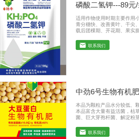
磷酸二氢钾---89元
生物除了产生大量活性物质
根病原体的能力，有些有能
适用作物使用时期主要作用
壤后，可以调节土壤中微生
青分穗快、改善黄叶、干尖
构。(4)激活不溶化合物，
载后团棵期、开花期、果实
以通过固氮酶的作用将空气
改善品质，增产增收，提高
供氮营养的重要途径。
黄叶变绿、花多荚多，抗重茬
联系我们
等)花前20天、生长期、膨
观，增加果实甜度，膨大早熟
期植株粗壮，抗旱抗倒，提
药害。烟草苗期、移栽期、
成熟，增产显著。棉花移栽
单株结铃率。减少烂根、黑
使用量:1、喷施:本品稀释8
中劲6号生物有机
施3-4次，每次间隔期10-15天
冲施或滴灌:每亩每次用本品
本品为颗粒产品水分较低、
项:1、本品可与中酸性农药
本品富含大量有益活菌，枯
点以后喷施，喷后4小时内遇
菌、巨大芽孢杆菌、解淀粉
量养分，增强土壤肥力，能
率达到大化，土壤肥力大幅度
联系我们
菌，有益菌群有效的抑制病