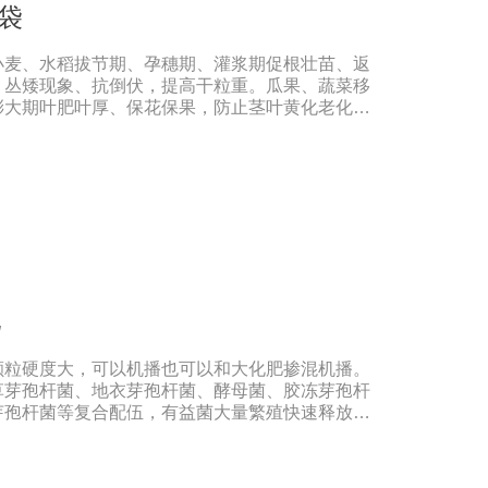
/袋
外，还具有固氮、溶磷、钾，有些还具有抑制植物
力改善土壤微生态环境。此外，生物有机肥施入土
小麦、水稻拔节期、孕穗期、灌浆期促根壮苗、返
物的区域组成，有利于改变土壤中微生态系统的结
、丛矮现象、抗倒伏，提高干粒重。瓜果、蔬菜移
提高土壤供养能力。生物有机肥含有固氮微生物，可
膨大期叶肥叶厚、保花保果，防止茎叶黄化老化，
中的氮还原为可被作物吸收利用的成分，是作物提
商品率。花生、大豆、芝麻苗期、盛花期、膨果期
，防水渍。果树类(苹果、葡萄、香蕉、柑橘、梨
大期促进花芽分化，保花保果、着色好，果型美
，提高商品性。玉米4-5叶期、抽穗扬花期灌浆
高籽粒重，减少秃顶穗，预防粗缩病，解除除草剂
展叶期促苗壮苗、叶片增大增厚，提高品质，提早
后定苗期、现蕾期、结铃期防落花落蕾落铃、提高
根、烂铃、僵褪等不良现象，防早衰。使用方法与
00-1000倍液，叶片正反面均匀喷雾，全生育期可喷
肥
;2、灌根:本品稀释2000-3000倍液适量灌根;3、
2-3公斤兑水溶解后随水冲施或滴灌。注意事
颗粒硬度大，可以机播也可以和大化肥掺混机播。
混用，并增加药效。2、宜在上午9点之前或下午4
草芽孢杆菌、地衣芽孢杆菌、酵母菌、胶冻芽孢杆
雨水应补喷。3、储存于阴凉干燥通风处。
芽孢杆菌等复合配伍，有益菌大量繁殖快速释放大
激活土壤养分，使土壤中氮磷钾、中微量元素利用
提高。【中劲6号微生物菌剂产品功能】 以菌克
原菌的生长，有效缓解根腐、黄化、枯萎、烂根、