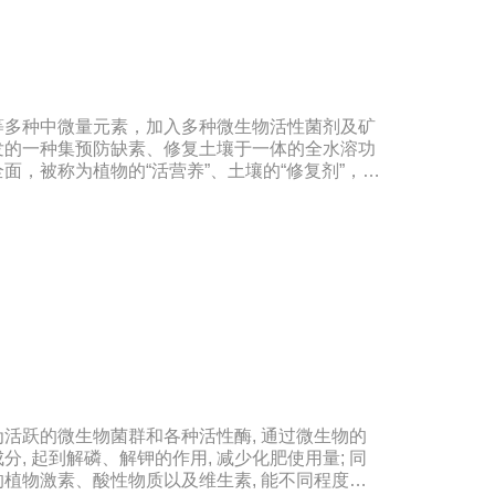
粉质量，提高坐果率，促进果实膨大，上色快而均
品登记作物:番茄。实践证明本产品在蔬菜、果
、花卉、苗木、茶树等多种作物上具有显著效果。
用量5-10公斤，膨果、转色期亩用量10-20公
0倍灌根，◆具体用法用量请根据土壤及作物情况，在
等多种中微量元素，加入多种微生物活性菌剂及矿
。产品技术指标：有效活菌数≥2
发的一种集预防缺素、修复土壤于一体的全水溶功
g/L多肽蛋白>30g/L有机质≥50g/L注意事项：阴凉干
面，被称为植物的“活营养”、土壤的“修复剂”，配
。内含大量有益活菌，禁止与杀菌剂或含铜物质混
，多素合一，具有提苗快、生根猛、改良土壤，防
松透气，使作物生长旺盛，有效预防由土壤传播的
黄叶、弱苗、僵苗、死苗烂根、死棵、枯黄萎等病
力，降农残、提品质、降低农业生产成本，从而达
：本品登记作物:白菜。实践证明本品在蔬菜、果
、花卉、苗木、茶树等多种作物上具有显著效果。
撒施、机播、混播、基施、种肥同播均可，一般亩
素严重且有死苗烂根现象及土壤板结且十传杂菌较多
。◆具体用法用量请根据土壤及作物情况，在专业农
事项：1.阴凉干燥处存放，禁止暴晒和雨淋2.内
剂或含铜物质混用3.施用本品时可与多种非强
活跃的微生物菌群和各种活性酶, 通过微生物的
, 起到解磷、解钾的作用, 减少化肥使用量; 同
植物激素、酸性物质以及维生素, 能不同程度地