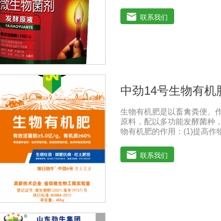
刺激调节植物生长; 并且能
或真菌性病害或诱导系统抗性
联系我们
1、改善土填养分疏松土壤, 
防止板结, 有效解决因连工
提高化肥利用率有效菌能分解
菌能将土壤中固化的化学钾
善作物品质使用菌剂后, 作
含量有所提高, 起到改善作
分泌赤霉素、细胞分裂素、生
中劲14号生物有机
发育, 增强农作物的抗逆性能
性病害如:小麦根腐病、镰刀
生物有机肥是以畜禽粪便、
萎病。
原料，配以多功能发酵菌种
物有机肥的作用：(1)提高
慢，氮以铵离子或氨基酸的
量，直接参与植物细胞物质
联系我们
积累成分和干物质，农产品质
物有机肥的使用不仅可以补
量。微生物分解后，有机质
形成有机无机复合体，促进
盾，改善土壤结构，疏松土壤
微生态系统。腐烂的有机肥
物，生物有机肥还含有固氮