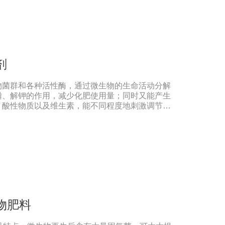
土传病害及重茬的发生。 1、改善土壤养分微生
构，疏松土壤，提高土壤通透性和保水保肥能力，
PH值，活化土壤中的潜在养分，改善土壤中养分
工连作，重茬等原因造成的减产问题。针对长期使
烧根烧菌，病菌虫卵危害，酸碱不平衡等现状采用
除土壤板结，恢复土壤活力、保肥保水、生物护
剂
进花芽形成，提高坐果率。 2、解决土壤重金属
种菌能有效的对土壤中的重金属进行溶解、氧化还
物菌群和各种活性酶，通过微生物的生命活动分解
土壤有机质形成稳定的络合物，对重金属在土壤中
磷、解钾的作用，减少化肥使用量；同时又能产生
，有效解决土壤重金属污染问题。
、酸性物质以及维生素，能不同程度地刺激调节植
系统防卫酶等多种物质，可以抑制细菌或真菌性病
到促进植物生长的作用。【产品功能】1、改善土
壤通透性和保水保肥能力，增加土壤有机质，防止
，重茬等原因造成的减产问题。2、解磷解钾、提
土壤中的有机质，减少氮肥的流失;其中解钾解磷
肥、化学磷肥分解转化为速效钾、速效磷。3、改
作物中的蛋白质、糖分、氨基酸、维生素等有益成
作物品质的作用。4、增强作物的抗逆性能、提高
裂素、生长素等活性物质，刺激、调节、促进作物
物肥料
抗逆性能，有利于农作物的增产【用法用量】拌
催芽种子上撒上少许水，均匀湿润种子后，将本品