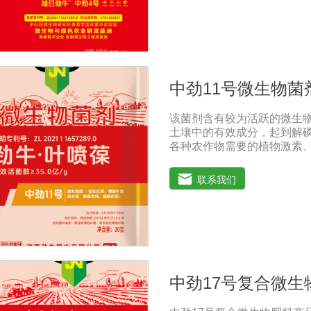
根肿、早衰等现象，防止其它
物菌剂能够增强土壤团粒结
增加土壤有机质，调节土壤
的供应情况，有效解决因连
用鸡粪造成的有机酸毒害，
高端生物技术精制而成，破
中劲11号微生物菌
根、强健植株、保花保果、促
污染问题微生物菌剂中的各
该菌剂含有较为活跃的微生
原及降解作用。重金属可与
土壤中的有效成分，起到解
的化学行为产生深刻的影响
各种农作物需要的植物激素
物生长;并且能产生抗生素、
害或诱导系统抗性，间接达
联系我们
壤养分：疏松土壤，提高土
板结，有效解决因连工连作
高化肥利用率：有效菌能分解
菌能将土壤中固化的化学钾
善作物品质：使用菌剂后，
分含量有所提高，起到改善
产量：分泌赤霉素、细胞分
中劲17号复合微生
的生长发育，增强农作物的
种：在干种(含包衣种子)或