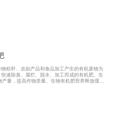
产生抗生素、系统防卫酶等多种物质, 可以抑制细菌
, 间接达到促进植物生长的作用。【产品功能】
提高土壤通透性和保水保肥能力, 增加土壤有机质
连作、重茬等原因造成的减产问题。2、解磷解钾、
土壤中的有机质, 减少氨肥的流失; 其中解钾解磷
肥、化学磷肥分解转化为速效钾、速效磷。3、改
物中的蛋白质、糖分、氮基酸、维生素等有益成分
物品质的作用。4、增强作物的抗逆性能、提高产量
长素等活性物质, 刺激、调节、促进作物的生长
肥
, 有利于农作物的增产5、预防、抑制细菌、真菌
菌、姜腐病、黄萎病、灰葡萄孢、香蕉与棉花等枯
作物秸秆、农副产品和食品加工产生的有机废物为
，快速除臭、腐烂、脱水、加工而成的有机肥。生
作物产量，提高作物质量。生物有机肥营养释放缓
形式供应植物，进入植物细胞不需要消耗大量能
的合成，因此，使用生物有机肥后，植物生长快，
量好。(2)提高土壤肥力，改善土壤理化性质。生
充消耗的有机肥，还可以不断提高土壤有机质的含
可缩合成新的腐殖质，与土壤中的其他物质结合，
土壤中微粒结构的形成，协调水、肥、气、热的矛
，提高耕作能力。(3)调整微生物区系，改善土壤
含有酵母、乳酸菌、纤维素分解菌和其他有益微生
、硅酸盐、溶磷、光合细菌和假单胞细菌，这些微