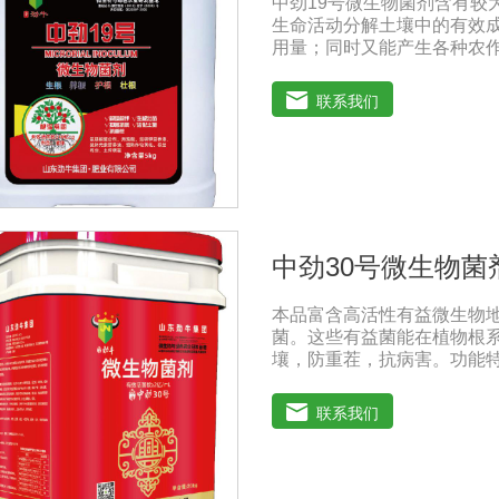
中劲19号微生物菌剂含有较
性的农药混用。比如在蔬菜
生命活动分解土壤中的有效
施水溶肥的方法加以缓解。
用量；同时又能产生各种农
碱性的农药混用，以免金属
同程度地刺激调节植物生长
物质，可以抑制细菌或真菌
联系我们
用。
中劲30号微生物菌
本品富含高活性有益微生物
菌。这些有益菌能在植物根
壤，防重茬，抗病害。功能
物菌群，防止作物生理性病
根，提高叶绿素含量，增加
联系我们
量、改善品质。◆螯合养分
中特有的海藻多糖、藻肮酸
子的产生和调节内源素的平
果：激活植物细胞活性，打