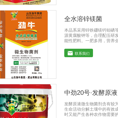
果柄离层细胞结构，提高授
匀，果形端正。适宜作物：本
树、瓜果、大田、中草药材
全水溶锌镁菌
用法用量：冲施、滴灌：苗期亩
斤。灌根：稀释300-80
本品系采用锌铁硼镁钙钼硒
专业农技人员正确指导下使用
源黄腐酸钾等，合理配伍研
亿/mLN+P205+K20≥240
能性肥料。一肥多用，营养全
燥处存放，禁止暴晒和雨淋
方科学，配比创新领先技术
用。
病抗重茬之功效，使土壤暄
联系我们
植物病原及植物缺素引起的
害，提高植物吸纳肥水的能
到增产增收的目的。适用作物
树、瓜果、大田、中草药材
用法用量：◆冲施、滴灌、
用量18-20公斤，作物缺
地块，亩用量30-40公斤
中劲20号·发酵原液
技人员正确指导下使用。注意
含大量有益活菌，禁止与杀菌
发酵原液微生物菌剂含有较为
酸、强碱农药混合施用
生命活动分解土壤中的有效成分
时又能产生各种农作物需要的