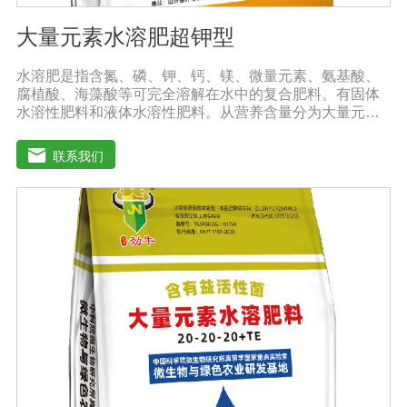
大量元素水溶肥超钾型
水溶肥是指含氮、磷、钾、钙、镁、微量元素、氨基酸、
腐植酸、海藻酸等可完全溶解在水中的复合肥料。有固体
水溶性肥料和液体水溶性肥料。从营养含量分为大量元素
水溶性肥料、中元素水溶性肥料、微量元素水溶性肥料、
含氨基酸水溶性肥料、含腐植酸水溶性肥料、有机水溶性
联系我们
肥料等。水溶肥与传统的过磷酸钙肥等品种相比，水溶性
肥料具有明显的优势。它是一种水溶性好、无残渣的速效
肥料，能完全溶于水，能直接被作物的根和叶吸收利用。
水溶肥作为一种快速肥料，其营养元素相对全面，根据不
同作物的肥料特点，相应的肥料配方不同，市场销售蔬
菜、果树、花卉、食品、棉花、油等作物专用水溶性肥
料。使用技巧：1．避免直接冲施，要采取二次稀释法。由
于水溶性肥料有别于一般的复合肥料，所以农民就不能够
按常规施肥方法，造成施肥不均匀，出现烧苗伤根，苗小
苗弱等现象，二次稀释保证冲肥均匀，提高肥料利用率。
2．严格控制施肥量。水溶肥比一般复合肥养分含量高，用
量相对较少。由于其速效性强，难以在土壤中长期存留，
所以要严格控制施肥量，避免肥料流失即降低施肥的经济
效益，达不到高产优质高效的目的。3．尽量单用或与非碱