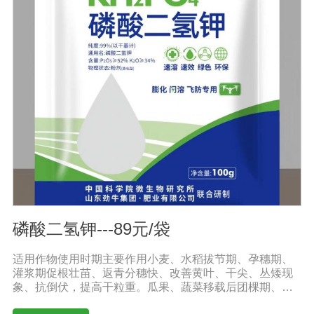
混播、基施、种肥同播均可，一般亩用量18-20公斤，作物
缺素严重且有死苗烂根现象及土壤板结且十传杂菌较多地
块，亩用量30-40公斤。◆具体用法用量请根据土壤及作物
情况，在专业农技人员正确指导下使用。注意事项：1.阴
凉干燥处存放，禁止暴晒和雨淋2.内含大量有益活菌，禁
止与杀菌剂或含铜物质混用3.施用本品时可与多种非强
酸、强碱农药混合施用
磷酸二氢钾---89元/袋
适用作物使用时期主要作用小麦、水稻拔节期、孕穗期、
灌浆期促根壮苗、返青分穗快、改善黄叶、干尖、丛矮现
象、抗倒伏，提高干粒重。瓜果、蔬菜移载后团棵期、开
花期、果实膨大期叶肥叶厚、保花保果，防止茎叶黄化老