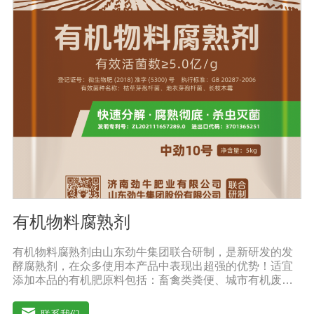
每个时期都有不同的肥料需求，使作物在早期阶段不会出
现长期脱肥现象。适用范围：果树类：苹果、梨、红枣、
葡萄、桃、枸杞、蜜桔、柿子、石榴、猕猴桃、李子、龙
眼、荔枝、柑橘、青梅等瓜菜类：土豆、茄子、黄瓜、大
姜、大蒜、西瓜、甜瓜、冬瓜、辣椒、番茄、苦瓜、南
瓜、地瓜、西葫芦、麻山药等
有机物料腐熟剂
有机物料腐熟剂由山东劲牛集团联合研制，是新研发的发
酵腐熟剂，在众多使用本产品中表现出超强的优势！适宜
添加本品的有机肥原料包括：畜禽类粪便、城市有机废弃
物、糠壳、饼粕、污泥、农林废弃物、以及谷壳、产品加
工废弃料（蔗糖泥、果渣、茶渣、蘑菇渣、酒糟、中草药
联系我们