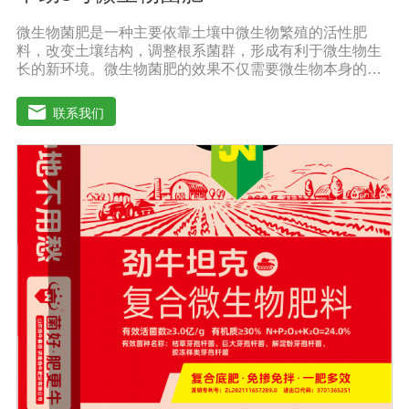
微生物菌肥是一种主要依靠土壤中微生物繁殖的活性肥
料，改变土壤结构，调整根系菌群，形成有利于微生物生
长的新环境。微生物菌肥的效果不仅需要微生物本身的活
性，而且还与外部气候条件密切相关。通过有益细菌的大
规模繁殖，在植物根系周围形成有利的种群，防止其他有
联系我们
害细菌的生命活动，分解土壤有机物，促进土壤颗粒的形
成，通过有益细菌的活性疏松土壤好地调节土壤疏松、肥
料、肥料、水、水、透气性，分解土壤中的农药残留，避
免农药残留对下一季度的作物造成损害。根系排放的有害
物质也能分解植物的生长过程。微生物菌肥的外部条件包
括温度、土壤湿度、土壤养分、光照强度和土壤酸碱度，
当微生物菌肥的数量和强度合适时，微生物菌肥可以发挥
正常作用。只有在适当的外部条件下，微生物菌肥才能发
挥正常作用。菌株繁殖较大，新陈代谢产生有利于植物生
长的元素，从而提高土壤肥力。空气中的氮可以部分利
用，通过有益细菌的生长代谢产生相应的酶和酸，分解土
壤中不溶性的磷和钾肥，成为植物可以吸收的磷和钾肥，
可以大大提高作物对肥料的利用率。在释放磷和钾的同
时，它还可以促进土壤中微量元素的释放和作物的利用，
同时，有益的细菌可以代谢多种植物所需的物质，如小分
子氨基酸、生长刺激物、维生素等。