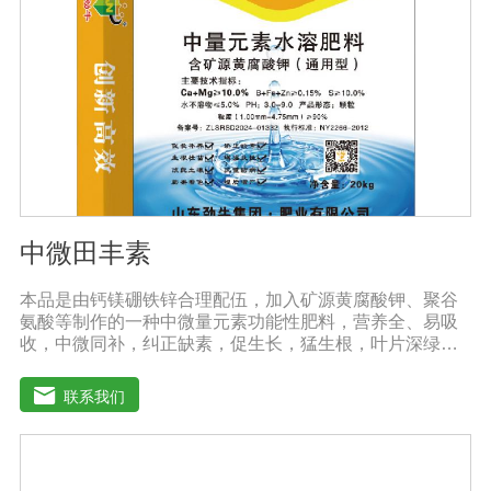
中微田丰素
本品是由钙镁硼铁锌合理配伍，加入矿源黄腐酸钾、聚谷
氨酸等制作的一种中微量元素功能性肥料，营养全、易吸
收，中微同补，纠正缺素，促生长，猛生根，叶片深绿，
生长旺盛，促进花芽分化，保花保果，鼓粒膨果，满足作
物种个生长阶段的营养需求，预防作物因缺素引起的多种
联系我们
病害，营养全面，肥效持久，改善作物品质，增产幅度大
大提高。适应作物：各种粮、棉、油等大田作物，瓜果蔬
菜、根茎作物、花卉、园林及各种经济作物等。用法用
量：冲施、滴灌、撒施、机播、混播、基施均可，一般亩