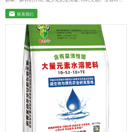
作物需要的植物激素、酸性物质以及维生素, 能不同程度地
刺激调节植物生长; 并且能产生抗生素、系统防卫酶等多种
联系我们
物质, 可以抑制细菌或真菌性病害或诱导系统抗性, 间接达
到促进植物生长的作用。【产品功能】1、改善土填养分疏
松土壤, 提高土壤通透性和保水保肥能力, 增加土壤有机质
防止板结, 有效解决因连工连作、重茬等原因造成的减产问
题。2、解磷解钾、提高化肥利用率有效菌能分解土壤中的
有机质, 减少氨肥的流失; 其中解钾解磷菌能将土壤中固化
的化学钾肥、化学磷肥分解转化为速效钾、速效磷。3、改
善作物品质使用菌剂后, 作物中的蛋白质、糖分、氮基酸、
维生素等有益成分含量有所提高, 起到改善作物品质的作
用。4、增强作物的抗逆性能、提高产量分泌赤霉素、细胞
分裂素、生长素等活性物质, 刺激、调节、促进作物的生长
发育, 增强农作物的抗逆性能, 有利于农作物的增产5、预
防、抑制细菌、真菌性病害如:小麦根腐病、镰刀菌、姜腐
病、黄萎病、灰葡萄孢、香蕉与棉花等枯萎病。