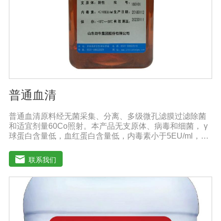
普通血清
普通血清原料经无菌采集、分离、多级微孔滤膜过滤除菌
和适宜剂量60Co照射。本产品无支原体、病毒和细菌， γ
球蛋白含量低，血红蛋白含量低，内毒素小于5EU/ml，具
有良好的促进细胞增殖作用。适用于多种细胞株的培养、
扩增及单克隆抗体的制备和疫苗的研制及生产。质量标
联系我们
准：符合《中华人民共和国兽药典》2020版质量标准。规
格：500ml/瓶保存：-15℃―-20℃有效期：5年注意事
项：解冻：采用逐步解冻法（ -20℃→2-8℃→ 室温），可
减少沉淀的产生使血清质量不会受到影响。