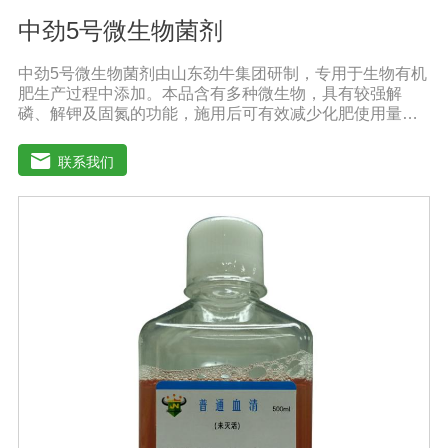
中劲5号微生物菌剂
中劲5号微生物菌剂由山东劲牛集团研制，专用于生物有机
肥生产过程中添加。本品含有多种微生物，具有较强解
磷、解钾及固氮的功能，施用后可有效减少化肥使用量；
同时又能产生多种农作物需要的植物激素、酸性物质以及
维生素，能不同程度地刺激根系生长，促进营养和水分吸
联系我们
收；并且能产生铁载体、抗生素、系统防卫酶等多种物
质，可以抑制细菌、真菌性病害、诱导系统抗性，具有显
著的防病、抗重茬的效果。【产品功能】1.抑制植物病原
真菌的生长，提高植物对枯萎病、黄萎病、根腐病等土传
病害的抗病力；2.分泌促进生长的代谢产物，促进根系生
长；3.产生分解不溶性磷酸盐、硅酸盐和含钾矿物的代谢
产物，促进植物对磷、钾、硅等营养元素的利用；【适用
范围】适宜添加本品的有机肥原料包括：畜禽粪便、城市
有机废弃物、糠壳、饼粕、作物秸杆、产品加工废弃料
（蔗糖泥、果渣、茶渣、蘑菇渣、酒糟）【注意事项】 1.
本品内含大量有益活菌，不可与杀菌剂混合使用，用过农
药 的喷雾器一定要认真清洗后在喷菌剂。 2.本品如与化肥
混用，要现混现用。【贮 存】于阴凉干燥处保存，避免
阳光直射和雨淋【保 质 期】24个月