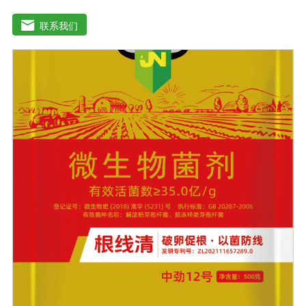
用，减少化肥使用量；同时又能产生各种农作物需要的植
物激素、酸性物质以及维生素，能不同程度地刺激调节植
联系我们
物生长；并且能产生铁载体、抗生素、系统防卫酶等多种
物质，可以抑制细菌或真菌性病害或诱导系统抗性间接达
到促进植物生长的作用。●传导性强，生根护根，平衡土壤
微生物环境，形成有益菌屏障，提高作物的抗病性，苗齐
苗壮。●增强植物免疫能力，提高植物对高温、低温、干
旱、药害、盐害等逆境的抗逆能力。●营养丰富，促进植物
生长发育，叶片更加柔软浓绿、毛细根增多，预防早衰，
增产提质。【适用范围】玉米、小麦、果树、土豆、红
薯、辣椒、番茄、黄瓜丶韮菜、甘蓝等瓜果、蔬菜。【注
意事项】1.本品内含大量有益活菌，不可与杀菌剂混合使
用，用过农药 的喷雾器一定要认真清洗后在喷菌剂。2.本
品如与化肥混用，要现混现用。【贮 存】于阴凉干燥处保
存，避免阳光直射和雨淋【保 质 期】24个月【性 状】粉
剂【活 菌 数】≥10亿/克