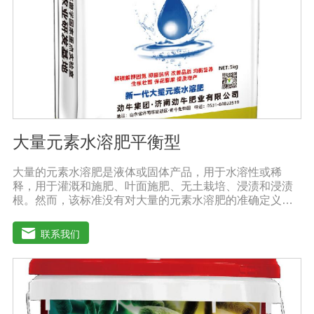
性的农药混用。比如在蔬菜出现缺素症或根系生长不良
时，不少农民多采用喷施水溶肥的方法加以缓解。在此提
醒农民朋友，水溶肥要尽量单独施用或与非碱性的农药混
用，以免金属离子起反应产生沉淀，造成叶片肥害或药
害。
大量元素水溶肥平衡型
大量的元素水溶肥是液体或固体产品，用于水溶性或稀
释，用于灌溉和施肥、叶面施肥、无土栽培、浸渍和浸渍
根。然而，该标准没有对大量的元素水溶肥的准确定义。
本标准规定的水溶性肥料实际上是指水溶性复合肥料或混
合肥料。大量的元素水溶肥的特点是作物喷洒后通过树枝
联系我们
和树叶迅速渗透到体内，提高作物运输营养物质的能力，
增加果叶营养物质，增强细胞活力和代谢能力。1.促进发
芽，加速茶树、果树、蔬菜等作物的生长，增加花蕾，促
进发芽，缩短采摘周期，增加产量，提高品质。瓜类、豆
类、甘蔗、桑树、树苗、果苗和攀缘作物生长得更快。2.
绿叶增强枝条，保护花朵和果实。使用后，叶子呈嫩绿