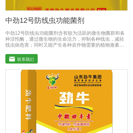
中劲12号防线虫功能菌剂
中劲12号防线虫功能菌剂含有较为活跃的微生物菌群和各
种活性酶，通过微生物的生命活力，抑制各种线虫，减轻
线虫病危害；同时又能产生各种农作物需要的植物激素、
酸性物质以及维生素，能不同程度的刺激调节植物生长；
并且能产生抗生素，系统防伪酶等多种物质，间接达到促
联系我们
进植物生长。【产品功能】 1、本产品利用微生物自身的
寄生作用，并释放出对线虫、细菌、真菌等具有杀灭作用
的化学物质，再辅助特殊增效剂，能快速、高效杀灭线虫
和作物真菌、细菌病害。不仅有效地预防和控制多种作物
根结线虫、胞囊线虫、茎线虫等线虫病的危害。2、抑制各
种线虫，减轻线虫病危害；3、改善作物根部微生态环境，
活化土壤，促进植株正常生长；4、激活根部受损细胞，快
速恢复根系生理机能，预防根系因线虫的危害导致的烂
根。