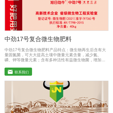
中劲17号复合微生物肥料
中劲17号复合微生物肥料产品特点：微生物再生后含有大
量固氮菌，可大大提高土壤中微量元素含量，减少氮、
磷、钾等微量元素；含有多种活性有益微生物菌，增加土
壤有机质，加速有机质降解转化为作物吸收的营养物质，
大大提高土壤肥力，减少化肥用量。增产效果明显：根据
联系我们
作物的不同，高达20%-60%。提高作物和农产品质量，增
加农民收入。重建健康土壤，改善作物抵抗病虫害。改善
土壤板结，激发土壤活力，提供额外的天然植物生长和。
发达根系，增强吸收能力，提高作物和抵抗力。抑制土壤
中的线虫和植物根部病虫害，从根本上减少农药的使用。
促进植物生长发育，提高抗逆性。促进根系生长，果树开
花整齐，保花保果；落叶期晚，抗早春病害。防治早衰，
抗重建，抗倒伏，抗旱抗寒。根据作物肥料需求的特点，