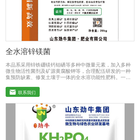
醒农民朋友，水溶肥要尽量单独施用或与非碱性的农药混
用，以免金属离子起反应产生沉淀，造成叶片肥害或药
害。
全水溶锌镁菌
本品系采用锌铁硼镁钙钼硒等多种中微量元素，加入多种
微生物活性菌剂及矿源黄腐酸钾等，合理配伍研发的一种
集预防缺素、修复土壤于一体的全水溶功能性肥料。一肥
多用，营养全面，被称为植物的“活营养”、土壤的“修复
剂”，配方科学，配比创新领先技术，多素合一，具有提苗
联系我们
快、生根猛、改良土壤，防病抗重茬之功效，使土壤暄松
透气，使作物生长旺盛，有效预防由土壤传播的植物病原
及植物缺素引起的黄叶、弱苗、僵苗、死苗烂根、死棵、
枯黄萎等病害，提高植物吸纳肥水的能力，降农残、提品
质、降低农业生产成本，从而达到增产增收的目的。适用
作物：本品登记作物:白菜。实践证明本品在蔬菜、果树、
瓜果、大田、中草药材、花卉、苗木、茶树等多种作物上
具有显著效果。用法用量：◆冲施、滴灌、撒施、机播、