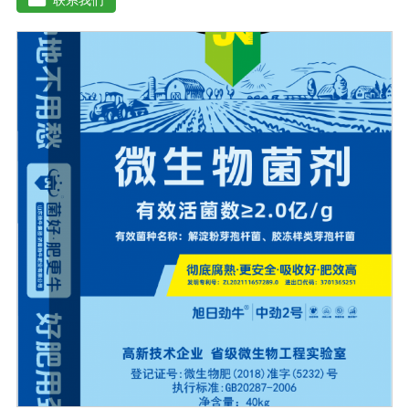
残渣、糠醛渣、农作物秸杆等）。【功效特点】1、本产品
适应性广，升温速度快，分解能力强，除臭效果彻底。2、
起温快在温度0℃以上时, 2天温度可升至60℃以上。可充
分分解畜禽类粪便中产生臭味的有机硫化物、有机氨化物
等, 升温后2-3天, 臭味大幅减低。3、发酵周期短15-20天即
可达到基本腐熟状态。4、发酵过程高温(60℃-70℃)持久
能杀灭发酵物中的病菌、虫卵、杂草种子。5、堆肥总养分
损失少, 腐殖质含量高, 钾元素含量增高明显。【用法用
量】 本品1公斤可发酵2-3吨物料。使用时先将发酵剂与稻
糠或玉米面或者干的发酵物料湿均匀, 后掺入发酵物中, 混
匀, 堆成堆(夏天堆高控制在0. 6-1米之间, 冬季0. 8-1. 6米之
间, 并用薄膜或草帘覆盖, 待内部温度升到25℃时, 将覆盖
物揭开)。待温度升到45℃(冬季温度升到55C)以上 时开始
一次翻堆, 以后每当堆温达到60℃以上时需进行翘堆, 15-
20天即可达到基本腐熟状态。