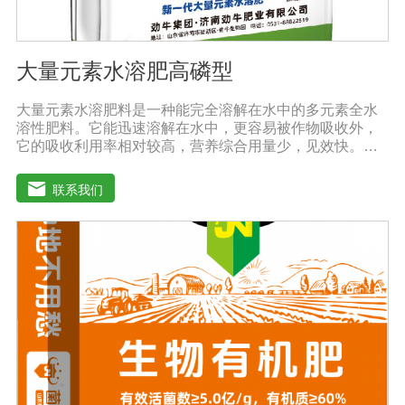
大量元素水溶肥高磷型
大量元素水溶肥料是一种能完全溶解在水中的多元素全水
溶性肥料。它能迅速溶解在水中，更容易被作物吸收外，
它的吸收利用率相对较高，营养综合用量少，见效快。用
于灌溉施肥、叶面施肥、无土栽培、浸泡浸根等液体或固
体肥料。使用方法：灌溉施肥，灌溉包括灌溉、滴灌等灌
联系我们
溉方式，不仅节约用水，而且节约施肥，而且植物吸收
快。叶面施肥，将肥料稀释溶解在水中喷洒叶面，或溶解
在水中，均匀喷洒叶面，通过叶面孔进入植物，植物可以
通过叶片营养吸收，大大提高了肥料的吸收利用效率。利
用大量元素水溶性肥料收获的农产品，大大降低了农药残
留，确保了食用的绿色和安全。此外，作物中蛋白质、
糖、氨基酸、维生素等有益成分的含量显著增加，颗粒丰
满光滑，蔬菜和水果颜色明亮，也能减少烟硝酸盐的积
累，提高农产品的安全性。