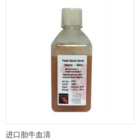
存：-15℃―-20℃有效期：5年注意事项：解冻：采用逐
步解冻法（ -20℃→2-8℃→ 室温），可减少沉淀的产生使
血清质量不会受到影响。
进口胎牛血清