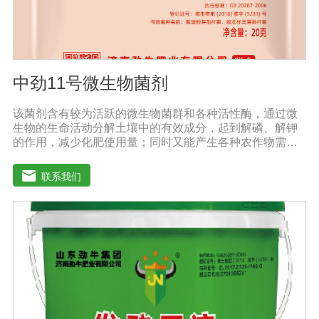
中劲11号微生物菌剂
该菌剂含有较为活跃的微生物菌群和各种活性酶，通过微
生物的生命活动分解土壤中的有效成分，起到解磷、解钾
的作用，减少化肥使用量；同时又能产生各种农作物需要
的植物激素、酸性物质以及维生素，能不同程度地刺激调
节植物生长;并且能产生抗生素、系统防卫酶等多种物质，
联系我们
可以抑制细菌或真菌性病害或诱导系统抗性，间接达到促
进植物生长的作用。【产品功能】1、改善土壤养分：疏松
土壤，提高土壤通透性和保水保肥能力，增加土壤有机
质，防止板结，有效解决因连工连作，重茬等原因造成的
减产问题。2、解磷解钾、提高化肥利用率：有效菌能分解
土壤中的有机质，减少氮肥的流失;其中解钾解磷菌能将土
壤中固化的化学钾肥、化学磷肥分解转化为速效钾、速效
磷。3、改善作物品质：使用菌剂后，作物中的蛋白质、糖
分、氨基酸、维生素等有益成分含量有所提高，起到改善
作物品质的作用。4、增强作物的抗逆性能、提高产量：分