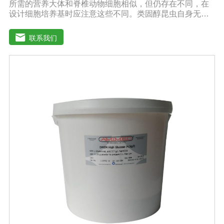
所需的营养大体和脊椎动物细胞相似，但仍存在不同，在
设计细胞培养基时应注意这些不同。类固醇昆虫自身无法
合成类固醇，培养基应提供昆虫细胞膜和蜕皮激素的合成
前体。氨基酸昆虫血液中氨基酸含量很高，培养基中氨基
联系我们
酸含量也应较高。有机酸昆虫血液中游离有机酸的含量通
常较高，例如：柠檬酸、琥珀酸、草酸和苹果酸等。每只
昆虫体内游离有机酸含量为0.1-30毫摩尔。pH值、缓冲物
和酸碱指示剂昆虫组织液偏酸性，其值为6.2-6.9，因此昆
虫细胞培养基的pH值应在6.2-6.5之间。而大多数哺乳动物
细胞培养基的pH值在7.1-7.6之间。SF4 Baculo Express能
够在不同的培养环境中保持pH值,例如：暴露在空气中，或
在密闭容器中。昆虫细胞培养基的缓冲物为磷酸钠，并不
需要二氧化碳来保持pH值。昆虫细胞培养基不需添加酸碱
指示剂。因此添加了蛋白质水解产物的昆虫细胞培养基呈
黄色。渗透压昆虫细胞的渗透压与脊椎动物的渗透压相差
甚大，几乎为脊椎动物的两倍。因而昆虫细胞培养基的渗
透压为340-390mOsmol/kg，脊椎动物细胞培养基为290-
330 mOsmol/kg。谷氨酰胺和葡萄糖哺乳动物细胞培养过
程中过量代谢谷氨酰胺和葡萄糖会导致产生过量的铵盐和
乳酸盐，这些代谢产物的积累通常是受抑制的。