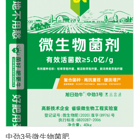
松土壤, 提高土壤通透性和保水保肥能力, 增加土壤有机质
防止板结, 有效解决因连工连作、重茬等原因造成的减产问
题。2、解磷解钾、提高化肥利用率有效菌能分解土壤中的
有机质, 减少氨肥的流失; 其中解钾解磷菌能将土壤中固化
的化学钾肥、化学磷肥分解转化为速效钾、速效磷。3、改
善作物品质使用菌剂后, 作物中的蛋白质、糖分、氮基酸、
维生素等有益成分含量有所提高, 起到改善作物品质的作
用。4、增强作物的抗逆性能、提高产量分泌赤霉素、细胞
分裂素、生长素等活性物质, 刺激、调节、促进作物的生长
发育, 增强农作物的抗逆性能, 有利于农作物的增产5、预
防、抑制细菌、真菌性病害如:小麦根腐病、镰刀菌、姜腐
病、黄萎病、灰葡萄孢、香蕉与棉花等枯萎病。
中劲3号微生物菌肥