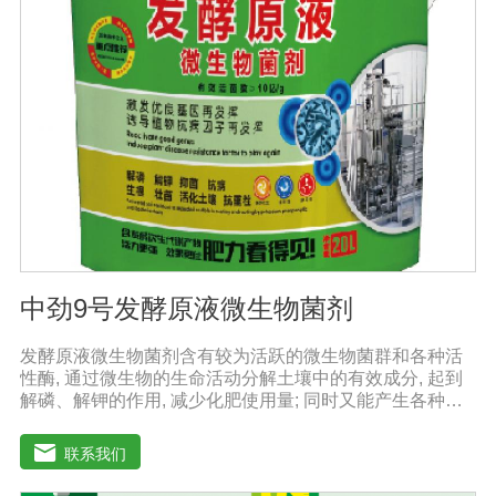
泌赤霉素、细胞分裂素、生长素等活性物质，刺激、调
节、促进作物的生长发育，增强农作物的抗逆性能，有利
于农作物的增产【用法用量】拌种：在干种(含包衣种子)或
催芽种子上撒上少许水，均匀湿润种子后，将本品撒在种
子上拌匀，晾千后播种。用量：粮食类用20g本品拌2斤，
稻种或4斤，玉米种、大豆种或15斤小麦种，花生种用20g
本品拌20-40斤种子，瓜菜类用20g本品拌3公斤种子。可
有效提高种子出芽率，减少苗期病害的发生。
中劲9号发酵原液微生物菌剂
发酵原液微生物菌剂含有较为活跃的微生物菌群和各种活
性酶, 通过微生物的生命活动分解土壤中的有效成分, 起到
解磷、解钾的作用, 减少化肥使用量; 同时又能产生各种农
作物需要的植物激素、酸性物质以及维生素, 能不同程度地
刺激调节植物生长; 并且能产生抗生素、系统防卫酶等多种
联系我们
物质, 可以抑制细菌或真菌性病害或诱导系统抗性, 间接达
到促进植物生长的作用。【产品功能】1、改善土填养分疏