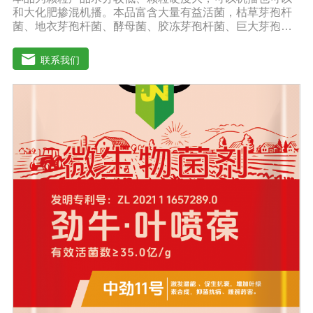
和大化肥掺混机播。本品富含大量有益活菌，枯草芽孢杆
菌、地衣芽孢杆菌、酵母菌、胶冻芽孢杆菌、巨大芽孢杆
菌、解淀粉芽孢杆菌等复合配伍，有益菌大量繁殖快速释
放大量养分，增强土壤肥力，能激活土壤养分，使土壤中
联系我们
氮磷钾、中微量元素利用率达到大化，土壤肥力大幅度提
高。【中劲6号微生物菌剂产品功能】 以菌克菌，有益菌
群有效的抑制病原菌的生长，有效缓解根腐、黄化、枯
萎、烂根、根肿、早衰等现象，防止其它土传病害及重茬
的发生。 1、改善土壤养分微生物菌剂能够增强土壤团粒
结构，疏松土壤，提高土壤通透性和保水保肥能力，增加
土壤有机质，调节土壤PH值，活化土壤中的潜在养分，改
善土壤中养分的供应情况，有效解决因连工连作，重茬等
原因造成的减产问题。针对长期使用鸡粪造成的有机酸毒
害，烧根烧菌，病菌虫卵危害，酸碱不平衡等现状采用高
端生物技术精制而成，破除土壤板结，恢复土壤活力、保
肥保水、生物护根、强健植株、保花保果、促进花芽形
成，提高坐果率。 2、解决土壤重金属污染问题微生物菌
剂中的各种菌能有效的对土壤中的重金属进行溶解、氧化
还原及降解作用。重金属可与土壤有机质形成稳定的络合
物，对重金属在土壤中的化学行为产生深刻的影响，有效
解决土壤重金属污染问题。