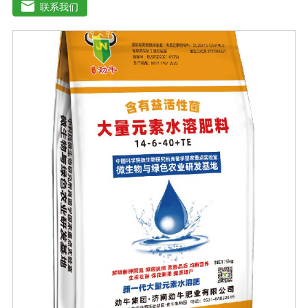
化，改善品质，增产增收，提高商品率。花生、大豆、芝
联系我们
麻苗期、盛花期、膨果期黄叶变绿、花多荚多，抗重茬，
防水渍。果树类(苹果、葡萄、香蕉、柑橘、梨等)花前20
天、生长期、膨大期促进花芽分化，保花保果、着色好，
果型美观，增加果实甜度，膨大早熟，提高商品性。玉米
4-5叶期、抽穗扬花期灌浆期植株粗壮，抗旱抗倒，提高籽
粒重，减少秃顶穗，预防粗缩病，解除除草剂药害。烟草
苗期、移栽期、展叶期促苗壮苗、叶片增大增厚，提高品
质，提早成熟，增产显著。棉花移栽后定苗期、现蕾期、
结铃期防落花落蕾落铃、提高单株结铃率。减少烂根、黑
根、烂铃、僵褪等不良现象，防早衰。使用方法与使用
量:1、喷施:本品稀释800-1000倍液，叶片正反面均匀喷
雾，全生育期可喷施3-4次，每次间隔期10-15天;2、灌根:
本品稀释2000-3000倍液适量灌根;3、冲施或滴灌:每亩每
次用本品2-3公斤兑水溶解后随水冲施或滴灌。注意事
项:1、本品可与中酸性农药混用，并增加药效。2、宜在上
午9点之前或下午4点以后喷施，喷后4小时内遇雨水应补
喷。3、储存于阴凉干燥通风处。