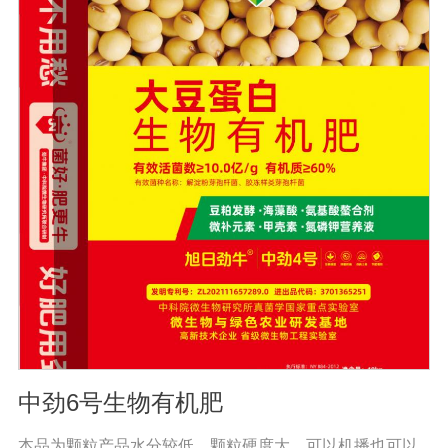
可以不断提高土壤有机质的含量。微生物分解后，有机质
可缩合成新的腐殖质，与土壤中的其他物质结合，形成有
机无机复合体，促进土壤中微粒结构的形成，协调水、
肥、气、热的矛盾，改善土壤结构，疏松土壤，提高耕作
能力。(3)调整微生物区系，改善土壤微生态系统。腐烂的
有机肥含有酵母、乳酸菌、纤维素分解菌和其他有益微生
物，生物有机肥还含有固氮、硅酸盐、溶磷、光合细菌和
假单胞细菌，这些微生物除了产生大量活性物质外，还具
有固氮、溶磷、钾，有些还具有抑制植物根病原体的能
力，有些有能力改善土壤微生态环境。此外，生物有机肥
施入土壤后，可以调节土壤中微生物的区域组成，有利于
改变土壤中微生态系统的结构。(4)激活不溶化合物，提高
土壤供养能力。生物有机肥含有固氮微生物，可以通过固
氮酶的作用将空气中的氮还原为可被作物吸收利用的成
分，是作物提供氮营养的重要途径。
中劲6号生物有机肥
本品为颗粒产品水分较低、颗粒硬度大，可以机播也可以