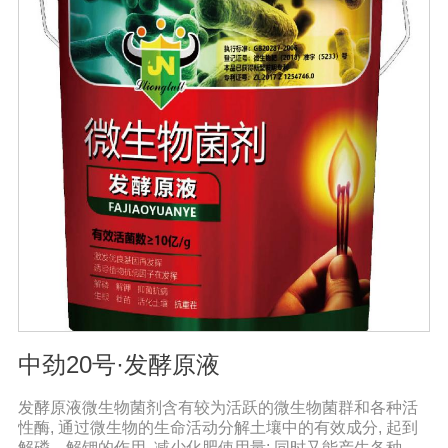
色，叶子又厚又亮。果树、瓜类、豆类等作物在开花前后
喷洒，也可防止谢花落果。具有显著的保花保果作用，也
是大量元素水溶性肥料的主要作用之一。3.果实大、颗粒
重、早熟、高产果树、瓜类、豆类等多种作物。在果实期
喷洒可以增加果实，提前成熟，在抽穗期和灌浆期喷洒谷
物可以使抽穗整齐，重量显著增加。4.灾后恢复，抗旱、
防涝、防虫。风灾后，喷洒能迅速恢复生长，抵抗农作物
病虫害，与农药混合喷洒，病株恢复更快。
中劲20号·发酵原液
发酵原液微生物菌剂含有较为活跃的微生物菌群和各种活
性酶, 通过微生物的生命活动分解土壤中的有效成分, 起到
解磷、解钾的作用, 减少化肥使用量; 同时又能产生各种农