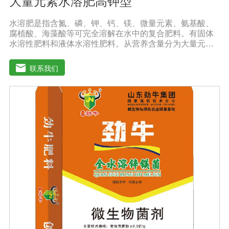
大量元素水溶肥高钾型
水溶肥是指含氮、磷、钾、钙、镁、微量元素、氨基酸、
腐植酸、海藻酸等可完全溶解在水中的复合肥料。有固体
水溶性肥料和液体水溶性肥料。从营养含量分为大量元素
水溶性肥料、中元素水溶性肥料、微量元素水溶性肥料、
含氨基酸水溶性肥料、含腐植酸水溶性肥料、有机水溶性
联系我们
肥料等。水溶肥与传统的过磷酸钙肥等品种相比，水溶性
肥料具有明显的优势。它是一种水溶性好、无残渣的速效
肥料，能完全溶于水，能直接被作物的根和叶吸收利用。
水溶肥作为一种快速肥料，其营养元素相对全面，根据不
同作物的肥料特点，相应的肥料配方不同，市场销售蔬
菜、果树、花卉、食品、棉花、油等作物专用水溶性肥
料。使用技巧：1．避免直接冲施，要采取二次稀释法。由
于水溶性肥料有别于一般的复合肥料，所以农民就不能够
按常规施肥方法，造成施肥不均匀，出现烧苗伤根，苗小
苗弱等现象，二次稀释保证冲肥均匀，提高肥料利用率。
2．严格控制施肥量。水溶肥比一般复合肥养分含量高，用
量相对较少。由于其速效性强，难以在土壤中长期存留，
所以要严格控制施肥量，避免肥料流失即降低施肥的经济
效益，达不到高产优质高效的目的。3．尽量单用或与非碱
性的农药混用。比如在蔬菜出现缺素症或根系生长不良
时，不少农民多采用喷施水溶肥的方法加以缓解。在此提