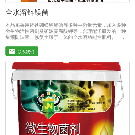
全水溶锌镁菌
本品系采用锌铁硼镁钙钼硒等多种中微量元素，加入多种
微生物活性菌剂及矿源黄腐酸钾等，合理配伍研发的一种
集预防缺素、修复土壤于一体的全水溶功能性肥料。一肥
多用，营养全面，被称为植物的“活营养”、土壤的“修复
剂”，配方科学，配比创新领先技术，多素合一，具有提苗
联系我们
快、生根猛、改良土壤，防病抗重茬之功效，使土壤暄松
透气，使作物生长旺盛，有效预防由土壤传播的植物病原
及植物缺素引起的黄叶、弱苗、僵苗、死苗烂根、死棵、
枯黄萎等病害，提高植物吸纳肥水的能力，降农残、提品
质、降低农业生产成本，从而达到增产增收的目的。适用
作物：本品登记作物:白菜。实践证明本品在蔬菜、果树、
瓜果、大田、中草药材、花卉、苗木、茶树等多种作物上
具有显著效果。用法用量：◆冲施、滴灌、撒施、机播、
混播、基施、种肥同播均可，一般亩用量18-20公斤，作物
缺素严重且有死苗烂根现象及土壤板结且十传杂菌较多地
块，亩用量30-40公斤。◆具体用法用量请根据土壤及作物
情况，在专业农技人员正确指导下使用。注意事项：1.阴
凉干燥处存放，禁止暴晒和雨淋2.内含大量有益活菌，禁
止与杀菌剂或含铜物质混用3.施用本品时可与多种非强