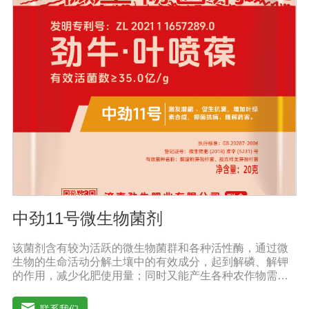
薯、辣椒、番茄、黄瓜丶韮菜、甘蓝等瓜果、蔬菜。【注
意事项】1.本品内含大量有益活菌，不可与杀菌剂混合使
用，用过农药 的喷雾器一定要认真清洗后在喷菌剂。2.本
品如与化肥混用，要现混现用。【贮 存】于阴凉干燥处保
存，避免阳光直射和雨淋【保 质 期】24个月【性 状】粉
剂【活 菌 数】≥10亿/克
中劲11号微生物菌剂
该菌剂含有较为活跃的微生物菌群和各种活性酶，通过微
生物的生命活动分解土壤中的有效成分，起到解磷、解钾
的作用，减少化肥使用量；同时又能产生各种农作物需要
的植物激素、酸性物质以及维生素，能不同程度地刺激调
节植物生长;并且能产生抗生素、系统防卫酶等多种物质，
联系我们