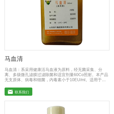
混用，要现混现用。【贮 存】于阴凉干燥处保存，避免
阳光直射和雨淋【保 质 期】24个月
马血清
马血清：系采用健康活马血液为原料，经无菌采集、分
离、多级微孔滤膜过滤除菌和适宜剂量60Co照射。本产品
无支原体、病毒和细菌，内毒素小于10EU/ml。适用于多
种微生物的培养。质量标准：符合《中华人民共和国兽药
典》2020版质量标准。规格：500ml/瓶保
联系我们
存：-15℃―-20℃有效期：5年注意事项：解冻：采用逐
步解冻法（ -20℃→2-8℃→ 室温），可减少沉淀的产生使
血清质量不会受到影响。