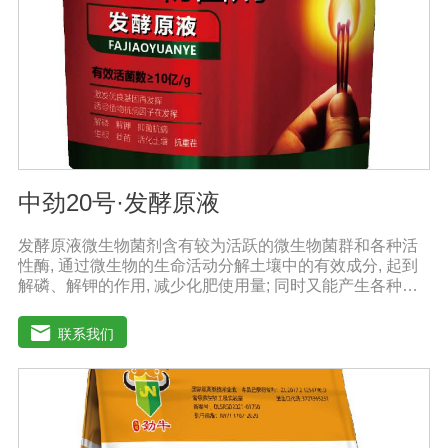
酸、强碱农药混合施用
中劲20号·发酵原液
发酵原液微生物菌剂含有较为活跃的微生物菌群和各种活
性酶, 通过微生物的生命活动分解土壤中的有效成分, 起到
解磷、解钾的作用, 减少化肥使用量; 同时又能产生各种农
作物需要的植物激素、酸性物质以及维生素, 能不同程度地
刺激调节植物生长; 并且能产生抗生素、系统防卫酶等多种
联系我们
物质, 可以抑制细菌或真菌性病害或诱导系统抗性, 间接达
到促进植物生长的作用。【产品功能】1、改善土填养分疏
松土壤, 提高土壤通透性和保水保肥能力, 增加土壤有机质
防止板结, 有效解决因连工连作、重茬等原因造成的减产问
题。2、解磷解钾、提高化肥利用率有效菌能分解土壤中的
有机质, 减少氨肥的流失; 其中解钾解磷菌能将土壤中固化