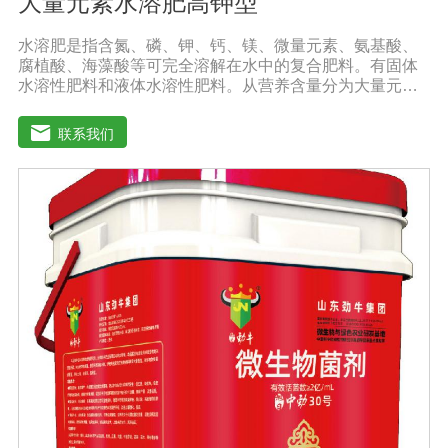
大量元素水溶肥高钾型
水溶肥是指含氮、磷、钾、钙、镁、微量元素、氨基酸、
腐植酸、海藻酸等可完全溶解在水中的复合肥料。有固体
水溶性肥料和液体水溶性肥料。从营养含量分为大量元素
水溶性肥料、中元素水溶性肥料、微量元素水溶性肥料、
含氨基酸水溶性肥料、含腐植酸水溶性肥料、有机水溶性
联系我们
肥料等。水溶肥与传统的过磷酸钙肥等品种相比，水溶性
肥料具有明显的优势。它是一种水溶性好、无残渣的速效
肥料，能完全溶于水，能直接被作物的根和叶吸收利用。
水溶肥作为一种快速肥料，其营养元素相对全面，根据不
同作物的肥料特点，相应的肥料配方不同，市场销售蔬
菜、果树、花卉、食品、棉花、油等作物专用水溶性肥
料。使用技巧：1．避免直接冲施，要采取二次稀释法。由
于水溶性肥料有别于一般的复合肥料，所以农民就不能够
按常规施肥方法，造成施肥不均匀，出现烧苗伤根，苗小
苗弱等现象，二次稀释保证冲肥均匀，提高肥料利用率。
2．严格控制施肥量。水溶肥比一般复合肥养分含量高，用
量相对较少。由于其速效性强，难以在土壤中长期存留，
所以要严格控制施肥量，避免肥料流失即降低施肥的经济
效益，达不到高产优质高效的目的。3．尽量单用或与非碱
性的农药混用。比如在蔬菜出现缺素症或根系生长不良
时，不少农民多采用喷施水溶肥的方法加以缓解。在此提