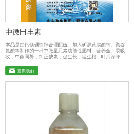
中微田丰素
本品是由钙镁硼铁锌合理配伍，加入矿源黄腐酸钾、聚谷
氨酸等制作的一种中微量元素功能性肥料，营养全、易吸
收，中微同补，纠正缺素，促生长，猛生根，叶片深绿，
生长旺盛，促进花芽分化，保花保果，鼓粒膨果，满足作
物种个生长阶段的营养需求，预防作物因缺素引起的多种
联系我们
病害，营养全面，肥效持久，改善作物品质，增产幅度大
大提高。适应作物：各种粮、棉、油等大田作物，瓜果蔬
菜、根茎作物、花卉、园林及各种经济作物等。用法用
量：冲施、滴灌、撒施、机播、混播、基施均可，一般亩
用量18-20公斤，作物缺素严重且有死苗烂根现象等地块，
亩用量30-40公斤。注意事项：◆施肥时请注意种肥隔离，
勿与根系直接接触。◆存放在阴凉干燥处保存。◆长时间
存放可能产生板结现象，不影响产品效果。