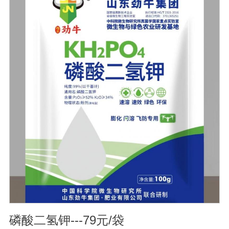
人民共和国兽药典》2020版、欧洲药典、美国药典质量标
准。规格：500ml/瓶保存：-15℃―-20℃有效期：5年注
意事项：解冻：采用逐步解冻法（ -20℃→2-8℃→ 室
温），可减少沉淀的产生使血清质量不会受到影响。
磷酸二氢钾---79元/袋