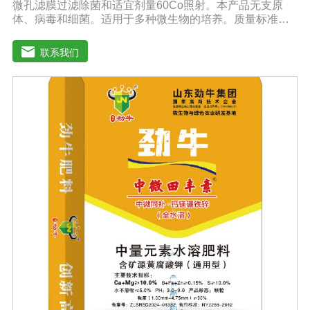
微孔滤膜过滤除菌和适宜剂量60Co照射。本产品无支原
体、病毒和细菌。适用于多种微生物的培养。质量标准：
符合《中华人民共和国兽药典》2020版质量标准。规格：
1000ml/瓶保存：-15℃―-20℃有效期：5年注意事项：解
联系我们
冻：采用逐步解冻法（ -20℃→2-8℃→ 室温），可减少沉
淀的产生使血清质量不会受到影响。