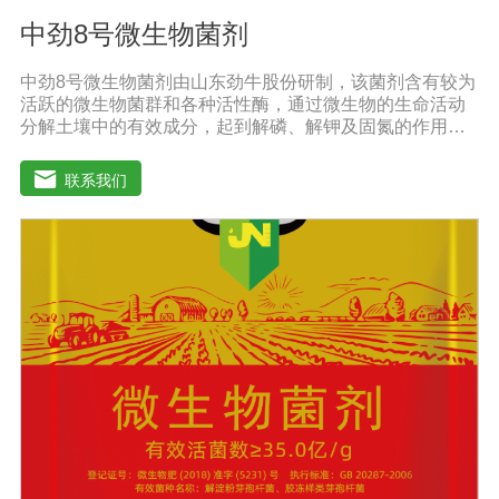
中劲8号微生物菌剂
中劲8号微生物菌剂由山东劲牛股份研制，该菌剂含有较为
活跃的微生物菌群和各种活性酶，通过微生物的生命活动
分解土壤中的有效成分，起到解磷、解钾及固氮的作用，
减少化肥使用量；同时又能产生各种农作物需要的植物激
素、酸性物质以及维生素，能不同程度地刺激调节植物生
联系我们
长；并且能产生铁载体、抗生素、系统防卫酶等多种物
质，可以抑制细菌或真菌性病害或诱导系统抗性间接达到
促进植物生长的作用。既能适用于各种粮食作物及蔬菜的
种植，又能适用于果树等经济作物的栽培。【适用范围】
玉米、小麦、果树、土豆、红薯、辣椒、番茄、黄瓜丶韮
菜、甘蓝等瓜果、蔬菜。【注意事项】1.本品内含大量有
益活菌，不可与杀菌剂混合使用，用过农药 的喷雾器一定
要认真清洗后在喷菌剂。2.本品如与化肥混用，要现混现
用。【贮 存】于阴凉干燥处保存，避免阳光直射和雨淋
【保 质 期】24个月【性 状】粉剂【活 菌 数】≥200亿/克