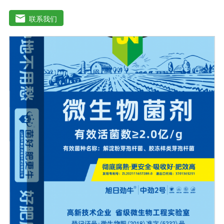
性，而且还与外部气候条件密切相关。通过有益细菌的大
规模繁殖，在植物根系周围形成有利的种群，防止其他有
联系我们
害细菌的生命活动，分解土壤有机物，促进土壤颗粒的形
成，通过有益细菌的活性疏松土壤好地调节土壤疏松、肥
料、肥料、水、水、透气性，分解土壤中的农药残留，避
免农药残留对下一季度的作物造成损害。根系排放的有害
物质也能分解植物的生长过程。微生物菌肥的外部条件包
括温度、土壤湿度、土壤养分、光照强度和土壤酸碱度，
当微生物菌肥的数量和强度合适时，微生物菌肥可以发挥
正常作用。只有在适当的外部条件下，微生物菌肥才能发
挥正常作用。菌株繁殖较大，新陈代谢产生有利于植物生
长的元素，从而提高土壤肥力。空气中的氮可以部分利
用，通过有益细菌的生长代谢产生相应的酶和酸，分解土
壤中不溶性的磷和钾肥，成为植物可以吸收的磷和钾肥，
可以大大提高作物对肥料的利用率。在释放磷和钾的同
时，它还可以促进土壤中微量元素的释放和作物的利用，
同时，有益的细菌可以代谢多种植物所需的物质，如小分
子氨基酸、生长刺激物、维生素等。