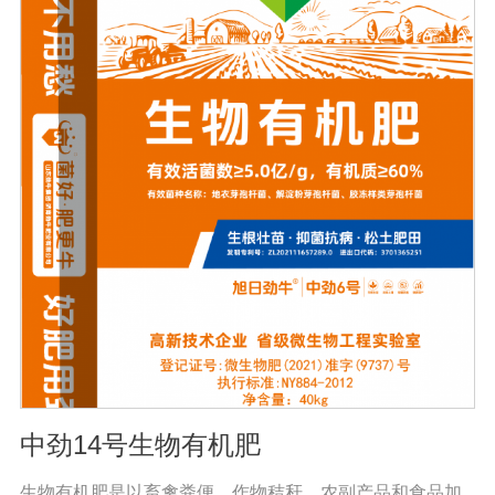
类、甘蔗、桑树、树苗、果苗和攀缘作物生长得更快。2.
绿叶增强枝条，保护花朵和果实。使用后，叶子呈嫩绿
色，叶子又厚又亮。果树、瓜类、豆类等作物在开花前后
喷洒，也可防止谢花落果。具有显著的保花保果作用，也
是大量元素水溶性肥料的主要作用之一。3.果实大、颗粒
重、早熟、高产果树、瓜类、豆类等多种作物。在果实期
喷洒可以增加果实，提前成熟，在抽穗期和灌浆期喷洒谷
物可以使抽穗整齐，重量显著增加。4.灾后恢复，抗旱、
防涝、防虫。风灾后，喷洒能迅速恢复生长，抵抗农作物
病虫害，与农药混合喷洒，病株恢复更快。
中劲14号生物有机肥
生物有机肥是以畜禽粪便、作物秸秆、农副产品和食品加