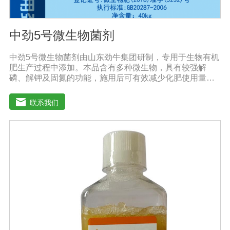
中劲5号微生物菌剂
中劲5号微生物菌剂由山东劲牛集团研制，专用于生物有机
肥生产过程中添加。本品含有多种微生物，具有较强解
磷、解钾及固氮的功能，施用后可有效减少化肥使用量；
同时又能产生多种农作物需要的植物激素、酸性物质以及
维生素，能不同程度地刺激根系生长，促进营养和水分吸
联系我们
收；并且能产生铁载体、抗生素、系统防卫酶等多种物
质，可以抑制细菌、真菌性病害、诱导系统抗性，具有显
著的防病、抗重茬的效果。【产品功能】1.抑制植物病原
真菌的生长，提高植物对枯萎病、黄萎病、根腐病等土传
病害的抗病力；2.分泌促进生长的代谢产物，促进根系生
长；3.产生分解不溶性磷酸盐、硅酸盐和含钾矿物的代谢
产物，促进植物对磷、钾、硅等营养元素的利用；【适用
范围】适宜添加本品的有机肥原料包括：畜禽粪便、城市
有机废弃物、糠壳、饼粕、作物秸杆、产品加工废弃料
（蔗糖泥、果渣、茶渣、蘑菇渣、酒糟）【注意事项】 1.
本品内含大量有益活菌，不可与杀菌剂混合使用，用过农
药 的喷雾器一定要认真清洗后在喷菌剂。 2.本品如与化肥