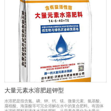
的化学钾肥、化学磷肥分解转化为速效钾、速效磷。3、改
善作物品质使用菌剂后, 作物中的蛋白质、糖分、氮基酸、
维生素等有益成分含量有所提高, 起到改善作物品质的作
用。4、增强作物的抗逆性能、提高产量分泌赤霉素、细胞
分裂素、生长素等活性物质, 刺激、调节、促进作物的生长
发育, 增强农作物的抗逆性能, 有利于农作物的增产5、预
防、抑制细菌、真菌性病害如:小麦根腐病、镰刀菌、姜腐
病、黄萎病、灰葡萄孢、香蕉与棉花等枯萎病。
大量元素水溶肥超钾型
水溶肥是指含氮、磷、钾、钙、镁、微量元素、氨基酸、
腐植酸、海藻酸等可完全溶解在水中的复合肥料。有固体
水溶性肥料和液体水溶性肥料。从营养含量分为大量元素