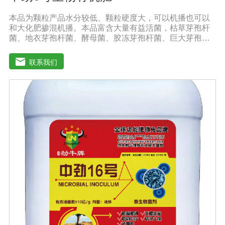
本品为颗粒产品水分较低、颗粒硬度大，可以机播也可以
和大化肥掺混机播。本品富含大量有益活菌，枯草芽孢杆
菌、地衣芽孢杆菌、酵母菌、胶冻芽孢杆菌、巨大芽孢杆
菌、解淀粉芽孢杆菌等复合配伍，有益菌大量繁殖快速释
放大量养分，增强土壤肥力，能激活土壤养分，使土壤中
联系我们
氮磷钾、中微量元素利用率达到大化，土壤肥力大幅度提
高。【中劲6号微生物菌剂产品功能】 以菌克菌，有益菌
群有效的抑制病原菌的生长，有效缓解根腐、黄化、枯
萎、烂根、根肿、早衰等现象，防止其它土传病害及重茬
的发生。 1、改善土壤养分微生物菌剂能够增强土壤团粒
结构，疏松土壤，提高土壤通透性和保水保肥能力，增加
土壤有机质，调节土壤PH值，活化土壤中的潜在养分，改
善土壤中养分的供应情况，有效解决因连工连作，重茬等
原因造成的减产问题。针对长期使用鸡粪造成的有机酸毒
害，烧根烧菌，病菌虫卵危害，酸碱不平衡等现状采用高
端生物技术精制而成，破除土壤板结，恢复土壤活力、保
肥保水、生物护根、强健植株、保花保果、促进花芽形
成，提高坐果率。 2、解决土壤重金属污染问题微生物菌
剂中的各种菌能有效的对土壤中的重金属进行溶解、氧化
还原及降解作用。重金属可与土壤有机质形成稳定的络合
物，对重金属在土壤中的化学行为产生深刻的影响，有效