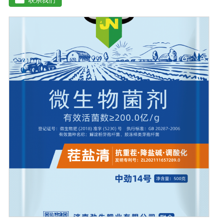
可以抑制细菌或真菌性病害或诱导系统抗性，间接达到促
进植物生长的作用。【产品功能】1、改善土壤养分：疏松
土壤，提高土壤通透性和保水保肥能力，增加土壤有机
质，防止板结，有效解决因连工连作，重茬等原因造成的
减产问题。2、解磷解钾、提高化肥利用率：有效菌能分解
土壤中的有机质，减少氮肥的流失;其中解钾解磷菌能将土
壤中固化的化学钾肥、化学磷肥分解转化为速效钾、速效
磷。3、改善作物品质：使用菌剂后，作物中的蛋白质、糖
分、氨基酸、维生素等有益成分含量有所提高，起到改善
作物品质的作用。4、增强作物的抗逆性能、提高产量：分
泌赤霉素、细胞分裂素、生长素等活性物质，刺激、调
节、促进作物的生长发育，增强农作物的抗逆性能，有利
于农作物的增产【用法用量】拌种：在干种(含包衣种子)或
催芽种子上撒上少许水，均匀湿润种子后，将本品撒在种
子上拌匀，晾千后播种。用量：粮食类用20g本品拌2斤，
稻种或4斤，玉米种、大豆种或15斤小麦种，花生种用20g
本品拌20-40斤种子，瓜菜类用20g本品拌3公斤种子。可
有效提高种子出芽率，减少苗期病害的发生。