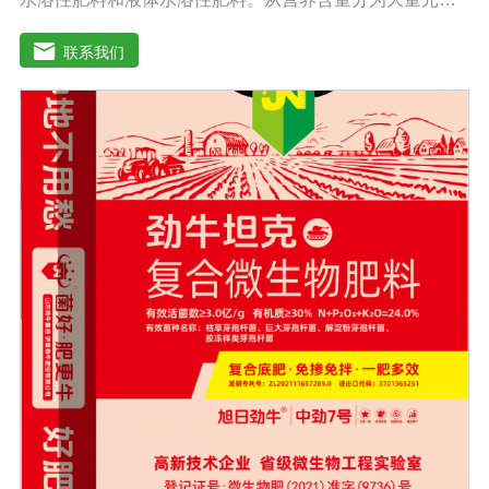
水溶性肥料、中元素水溶性肥料、微量元素水溶性肥料、
含氨基酸水溶性肥料、含腐植酸水溶性肥料、有机水溶性
联系我们
肥料等。水溶肥与传统的过磷酸钙肥等品种相比，水溶性
肥料具有明显的优势。它是一种水溶性好、无残渣的速效
肥料，能完全溶于水，能直接被作物的根和叶吸收利用。
水溶肥作为一种快速肥料，其营养元素相对全面，根据不
同作物的肥料特点，相应的肥料配方不同，市场销售蔬
菜、果树、花卉、食品、棉花、油等作物专用水溶性肥
料。使用技巧：1．避免直接冲施，要采取二次稀释法。由
于水溶性肥料有别于一般的复合肥料，所以农民就不能够
按常规施肥方法，造成施肥不均匀，出现烧苗伤根，苗小
苗弱等现象，二次稀释保证冲肥均匀，提高肥料利用率。
2．严格控制施肥量。水溶肥比一般复合肥养分含量高，用
量相对较少。由于其速效性强，难以在土壤中长期存留，
所以要严格控制施肥量，避免肥料流失即降低施肥的经济
效益，达不到高产优质高效的目的。3．尽量单用或与非碱
性的农药混用。比如在蔬菜出现缺素症或根系生长不良
时，不少农民多采用喷施水溶肥的方法加以缓解。在此提
醒农民朋友，水溶肥要尽量单独施用或与非碱性的农药混
用，以免金属离子起反应产生沉淀，造成叶片肥害或药
害。