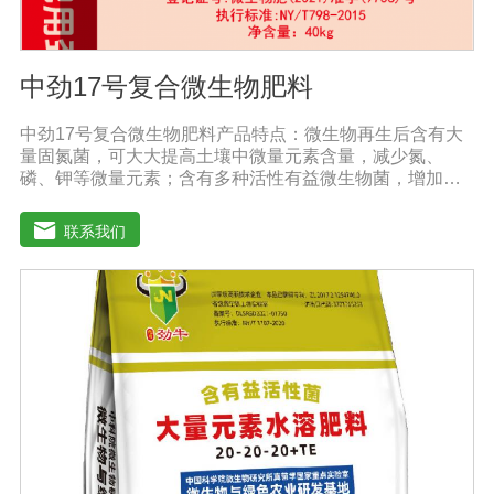
中劲17号复合微生物肥料
中劲17号复合微生物肥料产品特点：微生物再生后含有大
量固氮菌，可大大提高土壤中微量元素含量，减少氮、
磷、钾等微量元素；含有多种活性有益微生物菌，增加土
壤有机质，加速有机质降解转化为作物吸收的营养物质，
大大提高土壤肥力，减少化肥用量。增产效果明显：根据
联系我们
作物的不同，高达20%-60%。提高作物和农产品质量，增
加农民收入。重建健康土壤，改善作物抵抗病虫害。改善
土壤板结，激发土壤活力，提供额外的天然植物生长和。
发达根系，增强吸收能力，提高作物和抵抗力。抑制土壤
中的线虫和植物根部病虫害，从根本上减少农药的使用。
促进植物生长发育，提高抗逆性。促进根系生长，果树开
花整齐，保花保果；落叶期晚，抗早春病害。防治早衰，
抗重建，抗倒伏，抗旱抗寒。根据作物肥料需求的特点，
每个时期都有不同的肥料需求，使作物在早期阶段不会出
现长期脱肥现象。适用范围：果树类：苹果、梨、红枣、
葡萄、桃、枸杞、蜜桔、柿子、石榴、猕猴桃、李子、龙
眼、荔枝、柑橘、青梅等瓜菜类：土豆、茄子、黄瓜、大