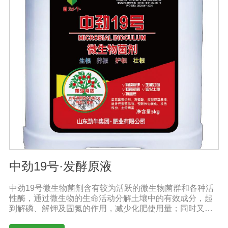
率，促进果实膨大，上色快而均匀，果形端正。适宜作
物：本品登记作物:番茄。实践证明本产品在蔬菜、果树、
瓜果、大田、中草药材、花卉、苗木、茶树等多种作物上
具有显著效果。用法用量：冲施、滴灌：苗期亩用量5-10
公斤，膨果、转色期亩用量10-20公斤。灌根：稀释300-
800倍灌根，◆具体用法用量请根据土壤及作物情况，在专
业农技人员正确指导下使用。产品技术指标：有效活菌数
≥2亿/mLN+P205+K20≥240g/L多肽蛋白>30g/L有机质
≥50g/L注意事项：阴凉干燥处存放，禁止暴晒和雨淋。内
含大量有益活菌，禁止与杀菌剂或含铜物质混用。
中劲19号·发酵原液
中劲19号微生物菌剂含有较为活跃的微生物菌群和各种活
性酶，通过微生物的生命活动分解土壤中的有效成分，起
到解磷、解钾及固氮的作用，减少化肥使用量；同时又能
产生各种农作物需要的植物激素、酸性物质以及维生素，