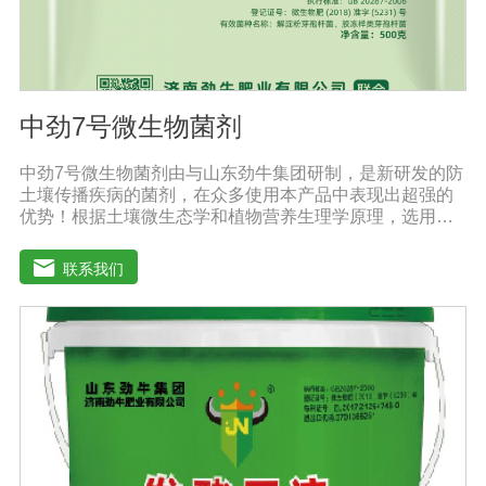
分，是作物提供氮营养的重要途径。
中劲7号微生物菌剂
中劲7号微生物菌剂由与山东劲牛集团研制，是新研发的防
土壤传播疾病的菌剂，在众多使用本产品中表现出超强的
优势！根据土壤微生态学和植物营养生理学原理，选用有
效的菌群等高效菌株，采用现代微生物发酵技术加工制备
而成的农用生物制剂。它利用微生物自身的寄生作用，并
联系我们
释放出对土壤传播疾病和植物疾病、对细菌、真菌等具有
杀灭作用的化学物质，再辅助特殊增效剂，能快速、高效
抑制作物真菌、细菌病害。不仅有效地预防和控制多种作
物疾病的危害，还具有预防根腐病、枯萎病、锈枯病、黄
萎病、立枯病等多种病害功效，等土传病害的抗病力；从
而有效地解决由土传病害引起的作物根部病害及蔬菜苗期
病害。同时还有提高作物免疫力和抗逆性，促进作物生
长，改善品质，促进生长的代谢产物，促进根系生长，产
生分解不溶性磷酸盐、硅酸盐和含钾矿物的代谢产物，促
进植物对磷、钾、硅等营养元素的利用；增产30%-50%；