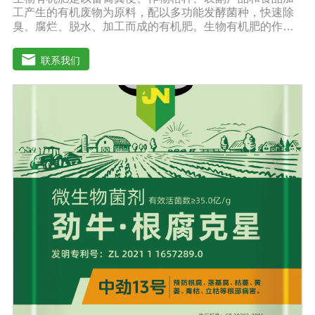
工产生的有机废物为原料，配以多功能发酵菌种，快速除
臭、腐烂、脱水、加工而成的有机肥。生物有机肥的作
用：(1)提高作物产量，提高作物质量。生物有机肥营养释
放缓慢，氮以铵离子或氨基酸的形式供应植物，进入植物
联系我们
细胞不需要消耗大量能量，直接参与植物细胞物质的合
成，因此，使用生物有机肥后，植物生长快，积累成分和
干物质，农产品质量好。(2)提高土壤肥力，改善土壤理化
性质。生物有机肥的使用不仅可以补充消耗的有机肥，还
可以不断提高土壤有机质的含量。微生物分解后，有机质
可缩合成新的腐殖质，与土壤中的其他物质结合，形成有
机无机复合体，促进土壤中微粒结构的形成，协调水、
肥、气、热的矛盾，改善土壤结构，疏松土壤，提高耕作
能力。(3)调整微生物区系，改善土壤微生态系统。腐烂的
有机肥含有酵母、乳酸菌、纤维素分解菌和其他有益微生
物，生物有机肥还含有固氮、硅酸盐、溶磷、光合细菌和
假单胞细菌，这些微生物除了产生大量活性物质外，还具
有固氮、溶磷、钾，有些还具有抑制植物根病原体的能
力，有些有能力改善土壤微生态环境。此外，生物有机肥
施入土壤后，可以调节土壤中微生物的区域组成，有利于
改变土壤中微生态系统的结构。(4)激活不溶化合物，提高
土壤供养能力。生物有机肥含有固氮微生物，可以通过固
氮酶的作用将空气中的氮还原为可被作物吸收利用的成