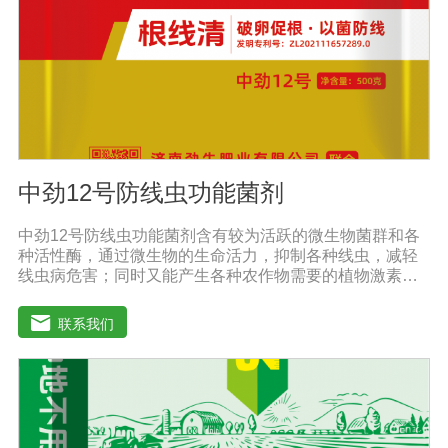
中劲12号防线虫功能菌剂
中劲12号防线虫功能菌剂含有较为活跃的微生物菌群和各
种活性酶，通过微生物的生命活力，抑制各种线虫，减轻
线虫病危害；同时又能产生各种农作物需要的植物激素、
酸性物质以及维生素，能不同程度的刺激调节植物生长；
并且能产生抗生素，系统防伪酶等多种物质，间接达到促
联系我们
进植物生长。【产品功能】 1、本产品利用微生物自身的
寄生作用，并释放出对线虫、细菌、真菌等具有杀灭作用
的化学物质，再辅助特殊增效剂，能快速、高效杀灭线虫
和作物真菌、细菌病害。不仅有效地预防和控制多种作物
根结线虫、胞囊线虫、茎线虫等线虫病的危害。2、抑制各
种线虫，减轻线虫病危害；3、改善作物根部微生态环境，