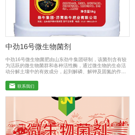
解决土壤重金属污染问题。
中劲16号微生物菌剂
中劲16号微生物菌肥由山东劲牛集团研制，该菌剂含有较
为活跃的微生物菌群和各种活性酶，通过微生物的生命活
动分解土壤中的有效成分，起到解磷、解钾及固氮的作
用，减少化肥使用量；同时又能产生各种农作物需要的植
物激素、酸性物质以及维生素，能不同程度地刺激调节植
联系我们
物生长；并且能产生铁载体、抗生素、系统防卫酶等多种
物质，可以抑制细菌或真菌性病害或诱导系统抗性间接达
到促进植物生长的作用。●传导性强，生根护根，平衡土壤
微生物环境，形成有益菌屏障，提高作物的抗病性，苗齐
苗壮。●增强植物免疫能力，提高植物对高温、低温、干
旱、药害、盐害等逆境的抗逆能力。●营养丰富，促进植物
生长发育，叶片更加柔软浓绿、毛细根增多，预防早衰，
增产提质。【适用范围】玉米、小麦、果树、土豆、红