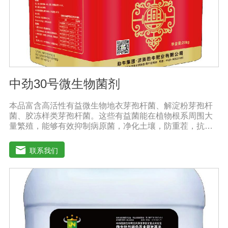
醒农民朋友，水溶肥要尽量单独施用或与非碱性的农药混
用，以免金属离子起反应产生沉淀，造成叶片肥害或药
害。
中劲30号微生物菌剂
本品富含高活性有益微生物地衣芽孢杆菌、解淀粉芽孢杆
菌、胶冻样类芽孢杆菌。这些有益菌能在植物根系周围大
量繁殖，能够有效抑制病原菌，净化土壤，防重茬，抗病
害。功能特点：◆抑菌防病、提质增产：内含复合高效微
生物菌群，防止作物生理性病害的发生，促生根、吸收
联系我们
快，促使作物快速生新根，提高叶绿素含量，增加叶片干
物质积累及果蔬中糖分和VC含量，提高产量、改善品质。
◆螯合养分、高效吸收：采用高纯度螯合态可溶性原料，
海藻中特有的海藻多糖、藻肮酸、高度饱和脂肪酸，可刺
激植物体内非特异活性因子的产生和调节内源素的平衡，
改善土壤酸化、板结。◆调控生长、转色膨果：激活植物
细胞活性，打破休眠障碍，促进花芽分化，增加雌花数
量，调控果柄离层细胞结构，提高授粉质量，提高坐果