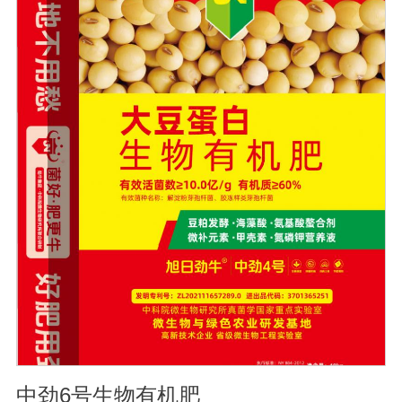
松土壤, 提高土壤通透性和保水保肥能力, 增加土壤有机质
防止板结, 有效解决因连工连作、重茬等原因造成的减产问
题。2、解磷解钾、提高化肥利用率有效菌能分解土壤中的
有机质, 减少氨肥的流失; 其中解钾解磷菌能将土壤中固化
的化学钾肥、化学磷肥分解转化为速效钾、速效磷。3、改
善作物品质使用菌剂后, 作物中的蛋白质、糖分、氮基酸、
维生素等有益成分含量有所提高, 起到改善作物品质的作
用。4、增强作物的抗逆性能、提高产量分泌赤霉素、细胞
分裂素、生长素等活性物质, 刺激、调节、促进作物的生长
发育, 增强农作物的抗逆性能, 有利于农作物的增产5、预
防、抑制细菌、真菌性病害如:小麦根腐病、镰刀菌、姜腐
病、黄萎病、灰葡萄孢、香蕉与棉花等枯萎病。
中劲6号生物有机肥