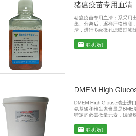
猪瘟疫苗专用血清
猪瘟疫苗专用血清：系采用
集、分离后，逐样严格检测
清，进行多级微孔滤膜过滤除
毒和细菌， γ球蛋白含量低，
的促进细胞增殖作用。适用
联系我们
疫苗（尤其是猪瘟疫苗）的
典》2020版、《中华人民共和
保存：-15℃―-20℃有效
-20℃→2-8℃→ 室温）
DMEM High Gluco
DMEM High Glouse
氨基酸和维生素含量是BME
特定的必需微量元素，碳酸氢
萄糖的含量为1000 mg/L，
DMEM早期用来培养鼠胚胎
联系我们
鼠细胞和鸡细胞的无血清培