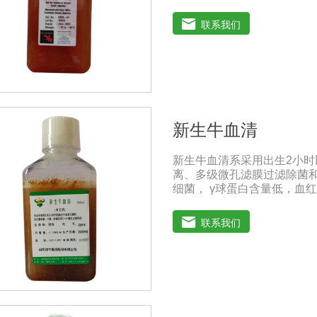
分离、培养及单克隆抗体的
人民共和国兽药典》2020版
联系我们
保存：-15℃―-20℃有效
-20℃→2-8℃→ 室温）
新生牛血清
新生牛血清系采用出生2小
离、多级微孔滤膜过滤除菌和
细菌， γ球蛋白含量低，血红
进细胞增殖作用。适用于多
的研制及生产。质量标准：符
联系我们
共和国兽药典》2020版质量标准
存：-15℃―-20℃有效期
-20℃→2-8℃→ 室温）