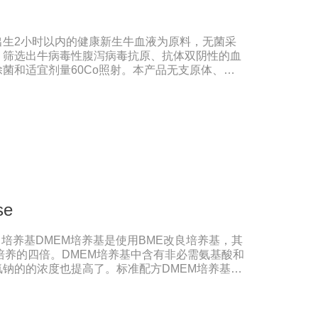
出生2小时以内的健康新生牛血液为原料，无菌采
，筛选出牛病毒性腹泻病毒抗原、抗体双阴性的血
菌和适宜剂量60Co照射。本产品无支原体、病
血红蛋白含量低，内毒素小于5EU/ml，具有良好
于多种细胞株的培养、扩增及单克隆抗体的制备和
研制及生产。质量标准：符合《中华人民共和国药
国兽药典》2020版质量标准。规格：500ml/瓶
期：5年注意事项：解冻：采用逐步解冻法（
，可减少沉淀的产生使血清质量不会受到影响。
se
瑞士进口培养基DMEM培养基是使用BME改良培养基，其
培养的四倍。DMEM培养基中含有非必需氨基酸和
钠的的浓度也提高了。标准配方DMEM培养基葡
高糖DMEM培养基葡萄糖的含量为4500 mg/L。
细胞。如今DMEM培养基广泛应用于普通和转化的
养