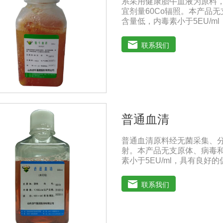
系采用健康胎牛血液为原料
宜剂量60Co辐照。本产品
含量低，内毒素小于5EU/
及多种细胞株的培养、扩增
备和疫苗的研制及生产。质量
联系我们
《中华人民共和国兽药典》20
存：-15℃―-20℃有效期
-20℃→2-8℃→ 室温）
0℃ ~ 4℃状态下存放过久
普通血清
普通血清原料经无菌采集、分
射。本产品无支原体、病毒和
素小于5EU/ml，具有良
增及单克隆抗体的制备和疫
国兽药典》2020版质量标准。
联系我们
年注意事项：解冻：采用逐步解
的产生使血清质量不会受到