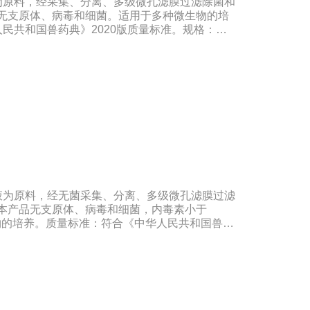
为原料，经采集、分离、多级微孔滤膜过滤除菌和
品无支原体、病毒和细菌。适用于多种微生物的培
民共和国兽药典》2020版质量标准。规格：
―-20℃有效期：5年注意事项：解冻：采用逐步解冻法
温），可减少沉淀的产生使血清质量不会受到影响。
液为原料，经无菌采集、分离、多级微孔滤膜过滤
。本产品无支原体、病毒和细菌，内毒素小于
微生物的培养。质量标准：符合《中华人民共和国兽药
500ml/瓶保存：-15℃―-20℃有效期：5年注意
 -20℃→2-8℃→ 室温），可减少沉淀的产生