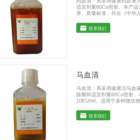
鸡血清：系采用健康鸡血液
适宜剂量60Co照射。本产
养。质量标准：符合《中华人
1000ml/瓶保存：-15℃
（ -20℃→2-8℃→ 室
联系我们
马血清
马血清：系采用健康活马血
除菌和适宜剂量60Co照射
10EU/ml。适用于多种
典》2020版质量标准。规格：
事项：解冻：采用逐步解冻法（
联系我们
使血清质量不会受到影响。