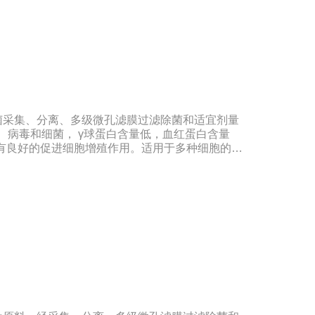
菌采集、分离、多级微孔滤膜过滤除菌和适宜剂量
体、病毒和细菌， γ球蛋白含量低，血红蛋白含量
，具有良好的促进细胞增殖作用。适用于多种细胞的培
民共和国兽药典》2020版质量标准。规格：
00ml/瓶保存：-15℃―-20℃有效期：5年注意事项：
-20℃→2-8℃→ 室温），可减少沉淀的产生使血