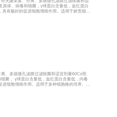
，经无菌采集、分离、多级微孔滤膜过滤除菌和适
无支原体、病毒和细菌，γ球蛋白含量低，血红蛋白
ml，具有极好的促进细胞增殖作用。适用于娇贵细胞
和保藏、组织器官的分离、培养及单克隆抗体的制
标准：符合《中华人民共和国药典》2020版、
20版质量标准。规格：250ml/瓶保
：5年注意事项：1、解冻：采用逐步解冻法（
，可减少沉淀的产生使血清质量不会受到影响。2、在
会影响促细胞生长效果。
离、多级微孔滤膜过滤除菌和适宜剂量60Co照
细菌， γ球蛋白含量低，血红蛋白含量低，内毒
好的促进细胞增殖作用。适用于多种细胞株的培养、扩
苗的研制及生产。质量标准：符合《中华人民共和
规格：500ml/瓶保存：-15℃―-20℃有效期：5
冻法（ -20℃→2-8℃→ 室温），可减少沉淀
影响。