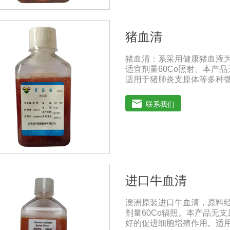
猪血清
猪血清：系采用健康猪血液
适宜剂量60Co照射。本产品
适用于猪肺炎支原体等多种
兽药典》2020版质量标准。规
注意事项：解冻：采用逐步解冻
联系我们
产生使血清质量不会受到影
进口牛血清
澳洲原装进口牛血清，原料
剂量60Co辐照。本产品无支
好的促进细胞增殖作用。适