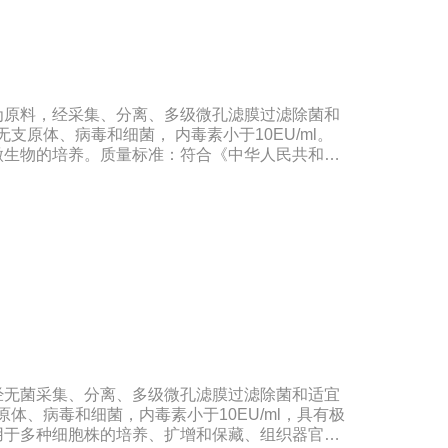
为原料，经采集、分离、多级微孔滤膜过滤除菌和
无支原体、病毒和细菌， 内毒素小于10EU/ml。
微生物的培养。质量标准：符合《中华人民共和国
格：500ml/瓶保存：-15℃―-20℃有效期：5年
法（ -20℃→2-8℃→ 室温），可减少沉淀的
响。
经无菌采集、分离、多级微孔滤膜过滤除菌和适宜
原体、病毒和细菌，内毒素小于10EU/ml，具有极
用于多种细胞株的培养、扩增和保藏、组织器官的