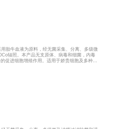
采用胎牛血液为原料，经无菌采集、分离、多级微
0Co辐照。本产品无支原体、病毒和细菌，内毒
很好好的促进细胞增殖作用。适用于娇贵细胞及多种细
组织器官的分离、培养及单克隆抗体的制备和疫苗
合《中华人民共和国药典》2020版、符合《中华
、欧洲药典、美国药典质量标准。规格：500ml/瓶
期：5年注意事项：解冻：采用逐步解冻法（
，可减少沉淀的产生使血清质量不会受到影响。