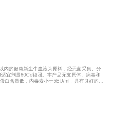
制备和疫苗的研制及生产。质量标准：符合《中华
、欧洲药典、美国药典质量标准。规格：500ml/瓶
期：5年注意事项：解冻：采用逐步解冻法（
，可减少沉淀的产生使血清质量不会受到影响。
时以内的健康新生牛血液为原料，经无菌采集、分
适宜剂量60Co辐照。本产品无支原体、病毒和
蛋白含量低，内毒素小于5EU/ml，具有良好的促
种细胞株的培养、扩增及单克隆抗体的制备和疫苗
合《中华人民共和国药典》2020版、《中华人民
。规格：500ml/瓶、1000ml/瓶保
：5年注意事项：1、解冻：采用逐步解冻法（
，可减少沉淀的产生使血清质量不会受到影响。