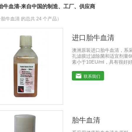
胎牛血清-来自中国的制造、工厂、供应商
胎牛血清 的总共 24 个产品）
进口胎牛血清
澳洲原装进口胎牛血清，系
孔滤膜过滤除菌和适宜剂量6
素小于10EU/ml，具有
胞株的培养、扩增和保藏、
的研制及生产。质量标准：符
联系我们
人民共和国兽药典》2020版
保存：-15℃―-20℃有效
-20℃→2-8℃→ 室温）
胎牛血清