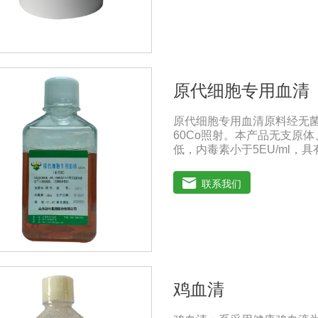
原代细胞专用血清
原代细胞专用血清原料经无
60Co照射。本产品无支原
低，内毒素小于5EU/ml
养。质量标准：符合《中华人
100ml/瓶、250ml/瓶、5
联系我们
1、解冻：采用逐步解冻法（ 
清质量不会受到影响。
鸡血清