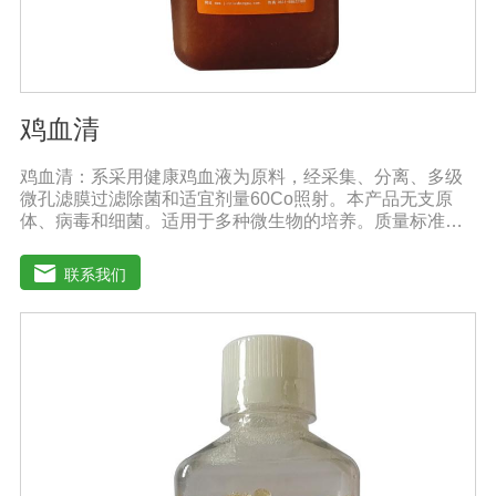
鸡血清
鸡血清：系采用健康鸡血液为原料，经采集、分离、多级
微孔滤膜过滤除菌和适宜剂量60Co照射。本产品无支原
体、病毒和细菌。适用于多种微生物的培养。质量标准：
符合《中华人民共和国兽药典》2020版质量标准。规格：
1000ml/瓶保存：-15℃―-20℃有效期：5年注意事项：解
联系我们
冻：采用逐步解冻法（ -20℃→2-8℃→ 室温），可减少沉
淀的产生使血清质量不会受到影响。