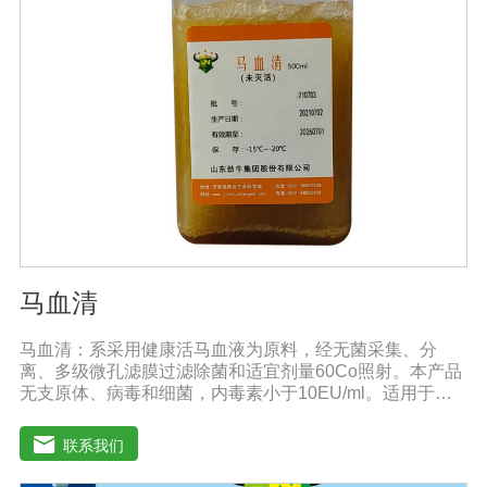
马血清
马血清：系采用健康活马血液为原料，经无菌采集、分
离、多级微孔滤膜过滤除菌和适宜剂量60Co照射。本产品
无支原体、病毒和细菌，内毒素小于10EU/ml。适用于多
种微生物的培养。质量标准：符合《中华人民共和国兽药
典》2020版质量标准。规格：500ml/瓶保
联系我们
存：-15℃―-20℃有效期：5年注意事项：解冻：采用逐
步解冻法（ -20℃→2-8℃→ 室温），可减少沉淀的产生使