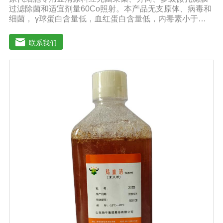
过滤除菌和适宜剂量60Co照射。本产品无支原体、病毒和
细菌， γ球蛋白含量低，血红蛋白含量低，内毒素小于
5EU/ml，具有良好的促进细胞增殖作用。适用于多种细胞
的培养。质量标准：符合《中华人民共和国兽药典》2020
联系我们
版质量标准。规格：100ml/瓶、250ml/瓶、500ml/瓶保
存：-15℃―-20℃有效期：5年注意事项：1、解冻：采用
逐步解冻法（ -20℃→2-8℃→ 室温），可减少沉淀的产生
使血清质量不会受到影响。