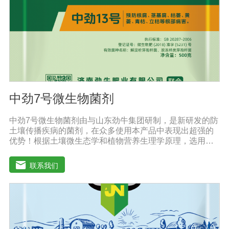
钠的的浓度也提高了。标准配方DMEM培养基葡萄糖的含
量为1000 mg/L，高糖DMEM培养基葡萄糖的含量为4500
mg/L。DMEM早期是用来培养鼠胚胎细胞。
中劲7号微生物菌剂
中劲7号微生物菌剂由与山东劲牛集团研制，是新研发的防
土壤传播疾病的菌剂，在众多使用本产品中表现出超强的
优势！根据土壤微生态学和植物营养生理学原理，选用有
效的菌群等高效菌株，采用现代微生物发酵技术加工制备
而成的农用生物制剂。它利用微生物自身的寄生作用，并
联系我们
释放出对土壤传播疾病和植物疾病、对细菌、真菌等具有
杀灭作用的化学物质，再辅助特殊增效剂，能快速、高效
抑制作物真菌、细菌病害。不仅有效地预防和控制多种作
物疾病的危害，还具有预防根腐病、枯萎病、锈枯病、黄
萎病、立枯病等多种病害功效，等土传病害的抗病力；从
而有效地解决由土传病害引起的作物根部病害及蔬菜苗期