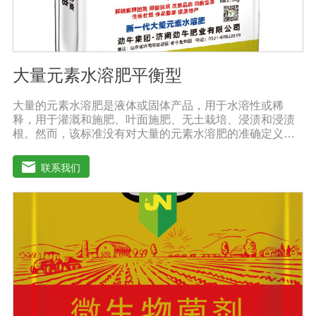
大量元素水溶肥平衡型
大量的元素水溶肥是液体或固体产品，用于水溶性或稀
释，用于灌溉和施肥、叶面施肥、无土栽培、浸渍和浸渍
根。然而，该标准没有对大量的元素水溶肥的准确定义。
本标准规定的水溶性肥料实际上是指水溶性复合肥料或混
合肥料。大量的元素水溶肥的特点是作物喷洒后通过树枝
联系我们
和树叶迅速渗透到体内，提高作物运输营养物质的能力，
增加果叶营养物质，增强细胞活力和代谢能力。1.促进发
芽，加速茶树、果树、蔬菜等作物的生长，增加花蕾，促
进发芽，缩短采摘周期，增加产量，提高品质。瓜类、豆
类、甘蔗、桑树、树苗、果苗和攀缘作物生长得更快。2.
绿叶增强枝条，保护花朵和果实。使用后，叶子呈嫩绿
色，叶子又厚又亮。果树、瓜类、豆类等作物在开花前后
喷洒，也可防止谢花落果。具有显著的保花保果作用，也
是大量元素水溶性肥料的主要作用之一。3.果实大、颗粒
重、早熟、高产果树、瓜类、豆类等多种作物。在果实期