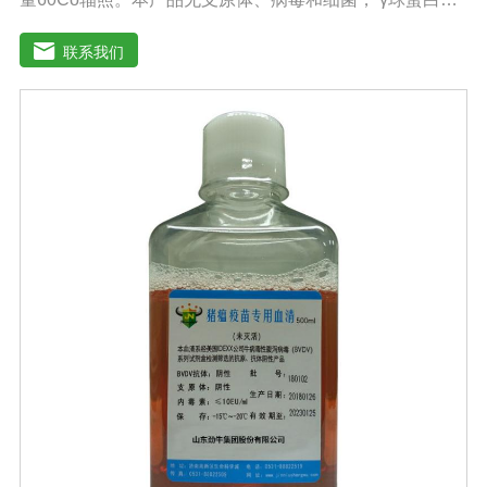
量低，血红蛋白含量低，内毒素小于5EU/ml，具有良好的
促进细胞增殖作用。适用于多种细胞株的培养、扩增及单
联系我们
克隆抗体的制备和疫苗的研制及生产。质量标准：符合
《中华人民共和国药典》2020版、《中华人民共和国兽药
典》2020版质量标准。规格：500ml/瓶、1000ml/瓶保
存：-15℃―-20℃有效期：5年注意事项：1、解冻：采用
逐步解冻法（ -20℃→2-8℃→ 室温），可减少沉淀的产生
使血清质量不会受到影响。