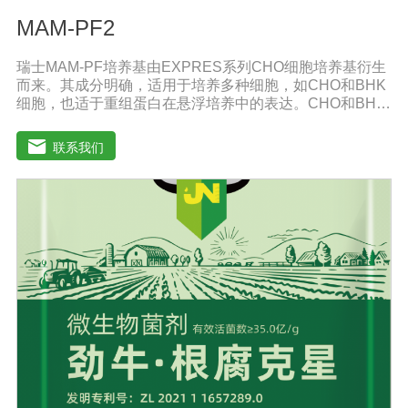
MAM-PF2
瑞士MAM-PF培养基由EXPRES系列CHO细胞培养基衍生
而来。其成分明确，适用于培养多种细胞，如CHO和BHK
细胞，也适于重组蛋白在悬浮培养中的表达。CHO和BHK
细胞是重组蛋白表达中应用广泛的两种细胞。MAM-PF系
列培养基不含L-谷氨酰胺以避免因L-谷氨酰胺降解和胺积累
联系我们
带来的不利影响。MAM-PF培养基可添加极少量的酚红或
不添加。无血清培养基比需添加血清的培养基高级，它有
助于表达产物的纯化和后续处理。多数市场上出售的无血
清培养基含有多种成分不明确蛋白和（或）蛋白水解产
物。因此成分完全明确的培养基和市场上其他添加血清的
培养基以及无血清培养基相比具有巨大的技术优势。从风
险控制的角度来看，不含动物蛋白的培养基也极受欢迎，
同时它还可以避免动物性原料短缺和不稳定带来的影响。
MAM-PF1、MAM-PF2、MAM-PF7d 和MAM-PF7e,MAM-
PF培养基不含动物性蛋白和多肽，无成分不明确的水解产
物。用户使用前需自行添加L-谷氨酰胺（0.6一8 mM）。
DMEM High GlouseDMEM培养基是使用BME改良培养
基，其氨基酸和维生素含量是BME培养的四倍。DMEM培
养基中含有非必需氨基酸和特定的必需微量元素，碳酸氢