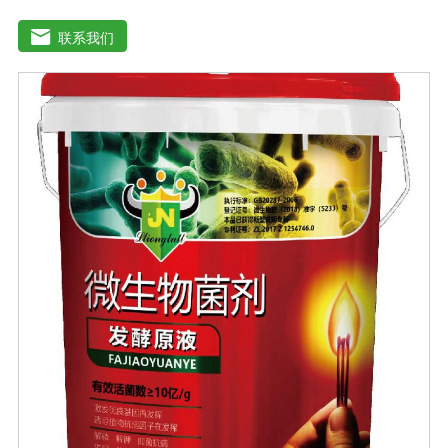
减少化肥使用量；同时又能产生各种农作物需要的植物激
素、酸性物质以及维生素，能不同程度地刺激调节植物生
联系我们
长；并且能产生铁载体、抗生素、系统防卫酶等多种物
质，可以抑制细菌或真菌性病害或诱导系统抗性间接达到
促进植物生长的作用。既能适用于各种粮食作物及蔬菜的
种植，又能适用于果树等经济作物的栽培。【适用范围】
玉米、小麦、果树、土豆、红薯、辣椒、番茄、黄瓜丶韮
菜、甘蓝等瓜果、蔬菜。【注意事项】1.本品内含大量有
益活菌，不可与杀菌剂混合使用，用过农药 的喷雾器一定
要认真清洗后在喷菌剂。2.本品如与化肥混用，要现混现
用。【贮 存】于阴凉干燥处保存，避免阳光直射和雨淋
【保 质 期】24个月【性 状】粉剂【活 菌 数】≥200亿/克