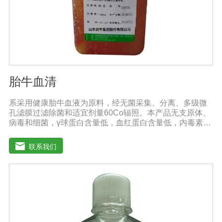
胎牛血清
系采用健康胎牛血液为原料，经无菌采集、分离、多级微
孔滤膜过滤除菌和适宜剂量60Co辐照。本产品无支原体、
病毒和细菌，γ球蛋白含量低，血红蛋白含量低，内毒素小
于5EU/ml，具有极好的促进细胞增殖作用。适用于娇贵细
胞及多种细胞株的培养、扩增和保藏、组织器官的分离、
联系我们
培养及单克隆抗体的制备和疫苗的研制及生产。质量标
准：符合《中华人民共和国药典》2020版、《中华人民共
和国兽药典》2020版质量标准。规格：250ml/瓶保
存：-15℃―-20℃有效期：5年注意事项：1、解冻：采用
逐步解冻法（ -20℃→2-8℃→ 室温），可减少沉淀的产生
使血清质量不会受到影响。2、在 0℃ ~ 4℃状态下存放过
久会影响促细胞生长效果。