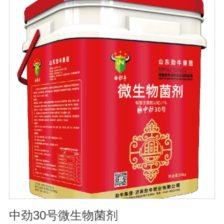
的化学物质，再辅助特殊增效剂，能快速、高效杀灭线虫
和作物真菌、细菌病害。不仅有效地预防和控制多种作物
根结线虫、胞囊线虫、茎线虫等线虫病的危害。2、抑制各
种线虫，减轻线虫病危害；3、改善作物根部微生态环境，
活化土壤，促进植株正常生长；4、激活根部受损细胞，快
速恢复根系生理机能，预防根系因线虫的危害导致的烂
根。
中劲30号微生物菌剂