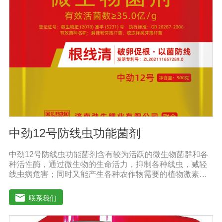
喷洒可以增加果实，提前成熟，在抽穗期和灌浆期喷洒谷
物可以使抽穗整齐，重量显著增加。4.灾后恢复，抗旱、
防涝、防虫。风灾后，喷洒能迅速恢复生长，抵抗农作物
病虫害，与农药混合喷洒，病株恢复更快。
中劲12号防线虫功能菌剂
中劲12号防线虫功能菌剂含有较为活跃的微生物菌群和各
种活性酶，通过微生物的生命活力，抑制各种线虫，减轻
线虫病危害；同时又能产生各种农作物需要的植物激素、
酸性物质以及维生素，能不同程度的刺激调节植物生长；
并且能产生抗生素，系统防伪酶等多种物质，间接达到促
联系我们
进植物生长。【产品功能】 1、本产品利用微生物自身的
寄生作用，并释放出对线虫、细菌、真菌等具有杀灭作用