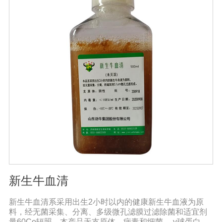
新生牛血清
新生牛血清系采用出生2小时以内的健康新生牛血液为原
料，经无菌采集、分离、多级微孔滤膜过滤除菌和适宜剂
量60Co辐照。本产品无支原体、病毒和细菌， γ球蛋白含