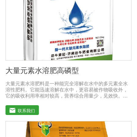
防、抑制细菌、真菌性病害如:小麦根腐病、镰刀菌、姜腐
病、黄萎病、灰葡萄孢、香蕉与棉花等枯萎病。
大量元素水溶肥高磷型
大量元素水溶肥料是一种能完全溶解在水中的多元素全水
溶性肥料。它能迅速溶解在水中，更容易被作物吸收外，
它的吸收利用率相对较高，营养综合用量少，见效快。用
于灌溉施肥、叶面施肥、无土栽培、浸泡浸根等液体或固
体肥料。使用方法：灌溉施肥，灌溉包括灌溉、滴灌等灌
联系我们
溉方式，不仅节约用水，而且节约施肥，而且植物吸收
快。叶面施肥，将肥料稀释溶解在水中喷洒叶面，或溶解
在水中，均匀喷洒叶面，通过叶面孔进入植物，植物可以
通过叶片营养吸收，大大提高了肥料的吸收利用效率。利