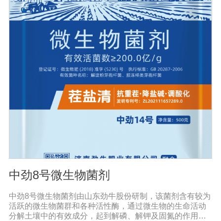
病害。同时还有提高作物免疫力和抗逆性，促进作物生
长，改善品质，促进生长的代谢产物，促进根系生长，产
生分解不溶性磷酸盐、硅酸盐和含钾矿物的代谢产物，促
进植物对磷、钾、硅等营养元素的利用；增产30%-50%；
提早成熟，最终达到增产增收的目的。且持效期较长，对
环境友好，对生态没有破坏性，符合我国农业可持续发展
的要求，是生产绿色食品作物的首选产品。
中劲8号微生物菌剂
中劲8号微生物菌剂由山东劲牛股份研制，该菌剂含有较为
活跃的微生物菌群和各种活性酶，通过微生物的生命活动
分解土壤中的有效成分，起到解磷、解钾及固氮的作用，