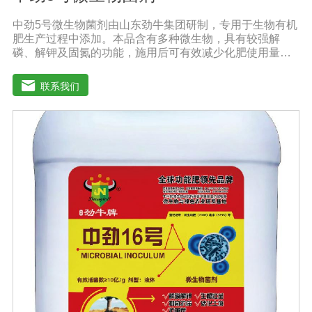
中劲5号微生物菌剂由山东劲牛集团研制，专用于生物有机
肥生产过程中添加。本品含有多种微生物，具有较强解
磷、解钾及固氮的功能，施用后可有效减少化肥使用量；
同时又能产生多种农作物需要的植物激素、酸性物质以及
维生素，能不同程度地刺激根系生长，促进营养和水分吸
联系我们
收；并且能产生铁载体、抗生素、系统防卫酶等多种物
质，可以抑制细菌、真菌性病害、诱导系统抗性，具有显
著的防病、抗重茬的效果。【产品功能】1.抑制植物病原
真菌的生长，提高植物对枯萎病、黄萎病、根腐病等土传
病害的抗病力；2.分泌促进生长的代谢产物，促进根系生
长；3.产生分解不溶性磷酸盐、硅酸盐和含钾矿物的代谢
产物，促进植物对磷、钾、硅等营养元素的利用；【适用
范围】适宜添加本品的有机肥原料包括：畜禽粪便、城市
有机废弃物、糠壳、饼粕、作物秸杆、产品加工废弃料
（蔗糖泥、果渣、茶渣、蘑菇渣、酒糟）【注意事项】 1.
本品内含大量有益活菌，不可与杀菌剂混合使用，用过农
药 的喷雾器一定要认真清洗后在喷菌剂。 2.本品如与化肥
混用，要现混现用。【贮 存】于阴凉干燥处保存，避免
阳光直射和雨淋【保 质 期】24个月