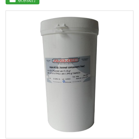
残渣、糠醛渣、农作物秸杆等）。【功效特点】1、本产品
适应性广，升温速度快，分解能力强，除臭效果彻底。2、
起温快在温度0℃以上时, 2天温度可升至60℃以上。可充
分分解畜禽类粪便中产生臭味的有机硫化物、有机氨化物
等, 升温后2-3天, 臭味大幅减低。3、发酵周期短15-20天即
可达到基本腐熟状态。4、发酵过程高温(60℃-70℃)持久
能杀灭发酵物中的病菌、虫卵、杂草种子。5、堆肥总养分
损失少, 腐殖质含量高, 钾元素含量增高明显。【用法用
量】 本品1公斤可发酵2-3吨物料。使用时先将发酵剂与稻
糠或玉米面或者干的发酵物料湿均匀, 后掺入发酵物中, 混
匀, 堆成堆(夏天堆高控制在0. 6-1米之间, 冬季0. 8-1. 6米之
间, 并用薄膜或草帘覆盖, 待内部温度升到25℃时, 将覆盖
物揭开)。待温度升到45℃(冬季温度升到55C)以上 时开始
一次翻堆, 以后每当堆温达到60℃以上时需进行翘堆, 15-
20天即可达到基本腐熟状态。