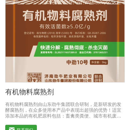
薯、辣椒、番茄、黄瓜丶韮菜、甘蓝等瓜果、蔬菜。【注
意事项】1.本品内含大量有益活菌，不可与杀菌剂混合使
用，用过农药 的喷雾器一定要认真清洗后在喷菌剂。2.本
品如与化肥混用，要现混现用。【贮 存】于阴凉干燥处保
存，避免阳光直射和雨淋【保 质 期】24个月【性 状】粉
剂【活 菌 数】≥10亿/克
有机物料腐熟剂
有机物料腐熟剂由山东劲牛集团联合研制，是新研发的发
酵腐熟剂，在众多使用本产品中表现出超强的优势！适宜
添加本品的有机肥原料包括：畜禽类粪便、城市有机废弃
物、糠壳、饼粕、污泥、农林废弃物、以及谷壳、产品加
工废弃料（蔗糖泥、果渣、茶渣、蘑菇渣、酒糟、中草药
联系我们