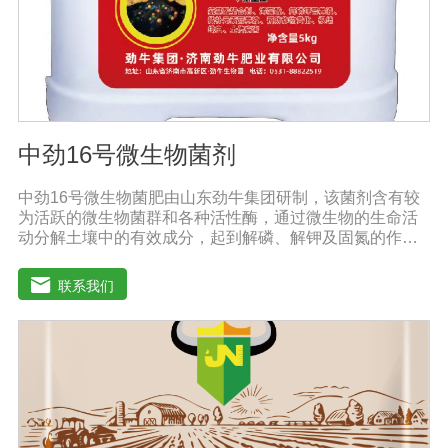
中劲16号微生物菌剂
中劲16号微生物菌肥由山东劲牛集团研制，该菌剂含有较
为活跃的微生物菌群和各种活性酶，通过微生物的生命活
动分解土壤中的有效成分，起到解磷、解钾及固氮的作
用，减少化肥使用量；同时又能产生各种农作物需要的植
物激素、酸性物质以及维生素，能不同程度地刺激调节植
联系我们
物生长；并且能产生铁载体、抗生素、系统防卫酶等多种
物质，可以抑制细菌或真菌性病害或诱导系统抗性间接达
到促进植物生长的作用。●传导性强，生根护根，平衡土壤
微生物环境，形成有益菌屏障，提高作物的抗病性，苗齐
苗壮。●增强植物免疫能力，提高植物对高温、低温、干
旱、药害、盐害等逆境的抗逆能力。●营养丰富，促进植物
生长发育，叶片更加柔软浓绿、毛细根增多，预防早衰，
增产提质。【适用范围】玉米、小麦、果树、土豆、红