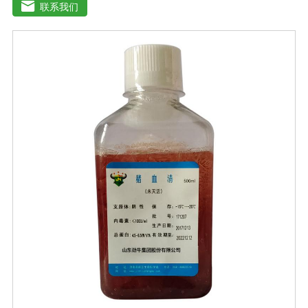
扩增及单克隆抗体的制备和疫苗的研制及生产。质量标
联系我们
准：符合《中华人民共和国兽药典》2020版质量标准。规
格：500ml/瓶保存：-15℃―-20℃有效期：5年注意事
项：解冻：采用逐步解冻法（ -20℃→2-8℃→ 室温），可
减少沉淀的产生使血清质量不会受到影响。