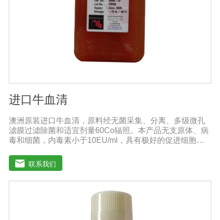
进口牛血清
澳洲原装进口牛血清，原料经无菌采集、分离、多级微孔
滤膜过滤除菌和适宜剂量60Co辐照。本产品无支原体、病
毒和细菌，内毒素小于10EU/ml，具有极好的促进细胞增
殖作用。适用于多种细胞株的培养、扩增和保藏、组织器
官的分离、培养及单克隆抗体的制备和疫苗的研制及生
联系我们
产。质量标准：符合《中华人民共和国兽药典》2020版、
欧洲药典、美国药典质量标准。规格：500ml/瓶保
存：-15℃―-20℃有效期：5年注意事项：解冻：采用逐
步解冻法（ -20℃→2-8℃→ 室温），可减少沉淀的产生使
血清质量不会受到影响。