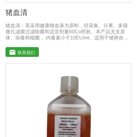
猪血清
猪血清：系采用健康猪血液为原料，经采集、分离、多级
微孔滤膜过滤除菌和适宜剂量60Co照射。本产品无支原
体、病毒和细菌， 内毒素小于10EU/ml。适用于猪肺炎支
原体等多种微生物的培养。质量标准：符合《中华人民共
和国兽药典》2020版质量标准。规格：500ml/瓶保
联系我们
存：-15℃―-20℃有效期：5年注意事项：解冻：采用逐
步解冻法（ -20℃→2-8℃→ 室温），可减少沉淀的产生使
血清质量不会受到影响。