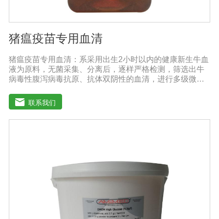
猪瘟疫苗专用血清
猪瘟疫苗专用血清：系采用出生2小时以内的健康新生牛血
液为原料，无菌采集、分离后，逐样严格检测，筛选出牛
病毒性腹泻病毒抗原、抗体双阴性的血清，进行多级微孔
滤膜过滤除菌和适宜剂量60Co照射。本产品无支原体、病
毒和细菌， γ球蛋白含量低，血红蛋白含量低，内毒素小于
联系我们
5EU/ml，具有良好的促进细胞增殖作用。适用于多种细胞
株的培养、扩增及单克隆抗体的制备和疫苗（尤其是猪瘟
疫苗）的研制及生产。质量标准：符合《中华人民共和国
药典》2020版、《中华人民共和国兽药典》2020版质量标
准。规格：500ml/瓶保存：-15℃―-20℃有效期：5年注
意事项：解冻：采用逐步解冻法（ -20℃→2-8℃→ 室
温），可减少沉淀的产生使血清质量不会受到影响。