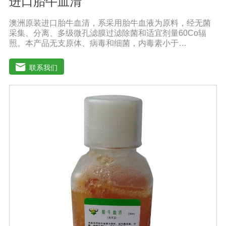
进口胎牛血清
澳洲原装进口胎牛血清，系采用胎牛血液为原料，经无菌
采集、分离、多级微孔滤膜过滤除菌和适宜剂量60Co辐
照。本产品无支原体、病毒和细菌，内毒素小于
10EU/ml，具有很好好的促进细胞增殖作用。适用于娇贵
细胞及多种细胞株的培养、扩增和保藏、组织器官的分
联系我们
离、培养及单克隆抗体的制备和疫苗的研制及生产。质量
标准：符合《中华人民共和国药典》2020版、符合《中华
人民共和国兽药典》2020版、欧洲药典、美国药典质量标
准。规格：500ml/瓶保存：-15℃―-20℃有效期：5年注
意事项：解冻：采用逐步解冻法（ -20℃→2-8℃→ 室
温），可减少沉淀的产生使血清质量不会受到影响。