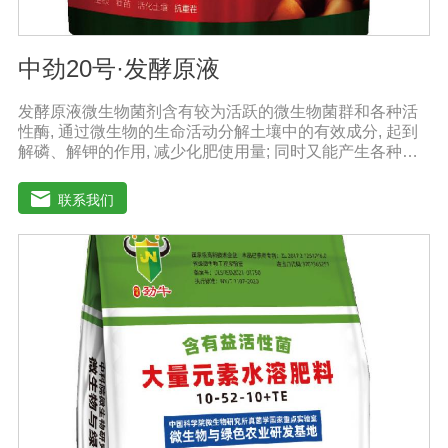
中劲20号·发酵原液
发酵原液微生物菌剂含有较为活跃的微生物菌群和各种活
性酶, 通过微生物的生命活动分解土壤中的有效成分, 起到
解磷、解钾的作用, 减少化肥使用量; 同时又能产生各种农
作物需要的植物激素、酸性物质以及维生素, 能不同程度地
刺激调节植物生长; 并且能产生抗生素、系统防卫酶等多种
联系我们
物质, 可以抑制细菌或真菌性病害或诱导系统抗性, 间接达
到促进植物生长的作用。【产品功能】1、改善土填养分疏
松土壤, 提高土壤通透性和保水保肥能力, 增加土壤有机质
防止板结, 有效解决因连工连作、重茬等原因造成的减产问
题。2、解磷解钾、提高化肥利用率有效菌能分解土壤中的
有机质, 减少氨肥的流失; 其中解钾解磷菌能将土壤中固化
的化学钾肥、化学磷肥分解转化为速效钾、速效磷。3、改
善作物品质使用菌剂后, 作物中的蛋白质、糖分、氮基酸、
维生素等有益成分含量有所提高, 起到改善作物品质的作
用。4、增强作物的抗逆性能、提高产量分泌赤霉素、细胞
分裂素、生长素等活性物质, 刺激、调节、促进作物的生长
发育, 增强农作物的抗逆性能, 有利于农作物的增产5、预