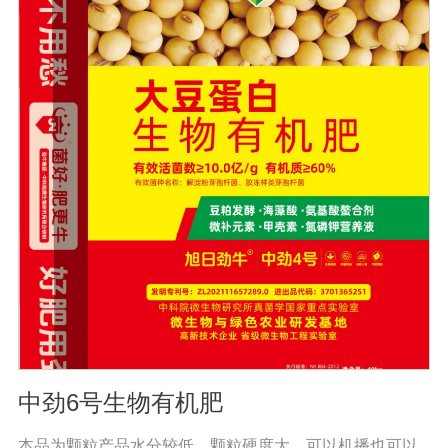
可以不断提高土壤有机质的含量。微生物分解后，有机质
可缩合成新的腐殖质，与土壤中的其他物质结合，形成有
机无机复合体，促进土壤中微粒结构的形成，协调水、
肥、气、热的矛盾，改善土壤结构，疏松土壤，提高耕作
能力。(3)调整微生物区系，改善土壤微生态系统。腐烂的
有机肥含有酵母、乳酸菌、纤维素分解菌和其他有益微生
物，生物有机肥还含有固氮、硅酸盐、溶磷、光合细菌和
假单胞细菌，这些微生物除了产生大量活性物质外，还具
有固氮、溶磷、钾，有些还具有抑制植物根病原体的能
力，有些有能力改善土壤微生态环境。此外，生物有机肥
施入土壤后，可以调节土壤中微生物的区域组成，有利于
改变土壤中微生态系统的结构。(4)激活不溶化合物，提高
土壤供养能力。生物有机肥含有固氮微生物，可以通过固
氮酶的作用将空气中的氮还原为可被作物吸收利用的成
分，是作物提供氮营养的重要途径。
中劲6号生物有机肥
本品为颗粒产品水分较低、颗粒硬度大，可以机播也可以