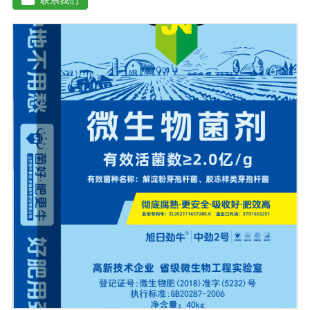
残渣、糠醛渣、农作物秸杆等）。【功效特点】1、本产品
适应性广，升温速度快，分解能力强，除臭效果彻底。2、
起温快在温度0℃以上时, 2天温度可升至60℃以上。可充
分分解畜禽类粪便中产生臭味的有机硫化物、有机氨化物
等, 升温后2-3天, 臭味大幅减低。3、发酵周期短15-20天即
可达到基本腐熟状态。4、发酵过程高温(60℃-70℃)持久
能杀灭发酵物中的病菌、虫卵、杂草种子。5、堆肥总养分
损失少, 腐殖质含量高, 钾元素含量增高明显。【用法用
量】 本品1公斤可发酵2-3吨物料。使用时先将发酵剂与稻
糠或玉米面或者干的发酵物料湿均匀, 后掺入发酵物中, 混
匀, 堆成堆(夏天堆高控制在0. 6-1米之间, 冬季0. 8-1. 6米之
间, 并用薄膜或草帘覆盖, 待内部温度升到25℃时, 将覆盖
物揭开)。待温度升到45℃(冬季温度升到55C)以上 时开始
一次翻堆, 以后每当堆温达到60℃以上时需进行翘堆, 15-
20天即可达到基本腐熟状态。