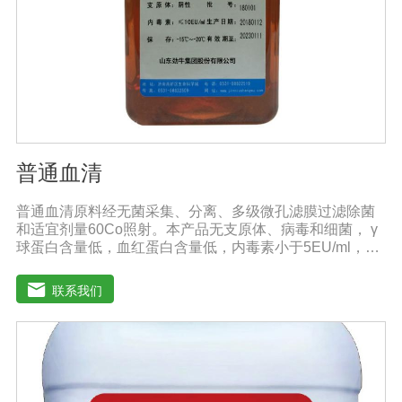
普通血清
普通血清原料经无菌采集、分离、多级微孔滤膜过滤除菌
和适宜剂量60Co照射。本产品无支原体、病毒和细菌， γ
球蛋白含量低，血红蛋白含量低，内毒素小于5EU/ml，具
有良好的促进细胞增殖作用。适用于多种细胞株的培养、
扩增及单克隆抗体的制备和疫苗的研制及生产。质量标
联系我们
准：符合《中华人民共和国兽药典》2020版质量标准。规
格：500ml/瓶保存：-15℃―-20℃有效期：5年注意事
项：解冻：采用逐步解冻法（ -20℃→2-8℃→ 室温），可
减少沉淀的产生使血清质量不会受到影响。