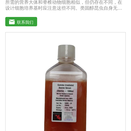
所需的营养大体和脊椎动物细胞相似，但仍存在不同，在
设计细胞培养基时应注意这些不同。类固醇昆虫自身无法
合成类固醇，培养基应提供昆虫细胞膜和蜕皮激素的合成
前体。氨基酸昆虫血液中氨基酸含量很高，培养基中氨基
联系我们
酸含量也应较高。有机酸昆虫血液中游离有机酸的含量通
常较高，例如：柠檬酸、琥珀酸、草酸和苹果酸等。每只
昆虫体内游离有机酸含量为0.1-30毫摩尔。pH值、缓冲物
和酸碱指示剂昆虫组织液偏酸性，其值为6.2-6.9，因此昆
虫细胞培养基的pH值应在6.2-6.5之间。而大多数哺乳动物
细胞培养基的pH值在7.1-7.6之间。SF4 Baculo Express能
够在不同的培养环境中保持pH值,例如：暴露在空气中，或
在密闭容器中。昆虫细胞培养基的缓冲物为磷酸钠，并不
需要二氧化碳来保持pH值。昆虫细胞培养基不需添加酸碱
指示剂。因此添加了蛋白质水解产物的昆虫细胞培养基呈
黄色。渗透压昆虫细胞的渗透压与脊椎动物的渗透压相差
甚大，几乎为脊椎动物的两倍。因而昆虫细胞培养基的渗
透压为340-390mOsmol/kg，脊椎动物细胞培养基为290-
330 mOsmol/kg。谷氨酰胺和葡萄糖哺乳动物细胞培养过
程中过量代谢谷氨酰胺和葡萄糖会导致产生过量的铵盐和
乳酸盐，这些代谢产物的积累通常是受抑制的。