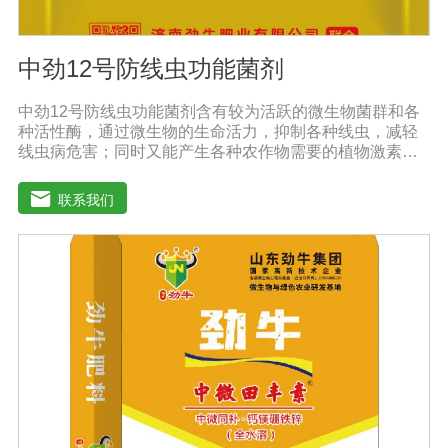
中劲12号防线虫功能菌剂
中劲12号防线虫功能菌剂含有较为活跃的微生物菌群和各
种活性酶，通过微生物的生命活力，抑制各种线虫，减轻
线虫病危害；同时又能产生各种农作物需要的植物激素、
酸性物质以及维生素，能不同程度的刺激调节植物生长；
并且能产生抗生素，系统防伪酶等多种物质，间接达到促
联系我们
进植物生长。【产品功能】 1、本产品利用微生物自身的
寄生作用，并释放出对线虫、细菌、真菌等具有杀灭作用
的化学物质，再辅助特殊增效剂，能快速、高效杀灭线虫
和作物真菌、细菌病害。不仅有效地预防和控制多种作物
根结线虫、胞囊线虫、茎线虫等线虫病的危害。2、抑制各
种线虫，减轻线虫病危害；3、改善作物根部微生态环境，
活化土壤，促进植株正常生长；4、激活根部受损细胞，快
速恢复根系生理机能，预防根系因线虫的危害导致的烂
根。