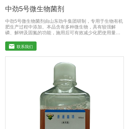
中劲5号微生物菌剂
中劲5号微生物菌剂由山东劲牛集团研制，专用于生物有机
肥生产过程中添加。本品含有多种微生物，具有较强解
磷、解钾及固氮的功能，施用后可有效减少化肥使用量；
同时又能产生多种农作物需要的植物激素、酸性物质以及
维生素，能不同程度地刺激根系生长，促进营养和水分吸
联系我们
收；并且能产生铁载体、抗生素、系统防卫酶等多种物
质，可以抑制细菌、真菌性病害、诱导系统抗性，具有显
著的防病、抗重茬的效果。【产品功能】1.抑制植物病原
真菌的生长，提高植物对枯萎病、黄萎病、根腐病等土传
病害的抗病力；2.分泌促进生长的代谢产物，促进根系生
长；3.产生分解不溶性磷酸盐、硅酸盐和含钾矿物的代谢
产物，促进植物对磷、钾、硅等营养元素的利用；【适用
范围】适宜添加本品的有机肥原料包括：畜禽粪便、城市
有机废弃物、糠壳、饼粕、作物秸杆、产品加工废弃料
（蔗糖泥、果渣、茶渣、蘑菇渣、酒糟）【注意事项】 1.
本品内含大量有益活菌，不可与杀菌剂混合使用，用过农
药 的喷雾器一定要认真清洗后在喷菌剂。 2.本品如与化肥
混用，要现混现用。【贮 存】于阴凉干燥处保存，避免
阳光直射和雨淋【保 质 期】24个月