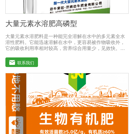
大量元素水溶肥高磷型
大量元素水溶肥料是一种能完全溶解在水中的多元素全水
溶性肥料。它能迅速溶解在水中，更容易被作物吸收外，
它的吸收利用率相对较高，营养综合用量少，见效快。用
于灌溉施肥、叶面施肥、无土栽培、浸泡浸根等液体或固
体肥料。使用方法：灌溉施肥，灌溉包括灌溉、滴灌等灌
联系我们
溉方式，不仅节约用水，而且节约施肥，而且植物吸收
快。叶面施肥，将肥料稀释溶解在水中喷洒叶面，或溶解
在水中，均匀喷洒叶面，通过叶面孔进入植物，植物可以
通过叶片营养吸收，大大提高了肥料的吸收利用效率。利
用大量元素水溶性肥料收获的农产品，大大降低了农药残
留，确保了食用的绿色和安全。此外，作物中蛋白质、
糖、氨基酸、维生素等有益成分的含量显著增加，颗粒丰
满光滑，蔬菜和水果颜色明亮，也能减少烟硝酸盐的积
累，提高农产品的安全性。