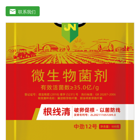
用，减少化肥使用量；同时又能产生各种农作物需要的植
物激素、酸性物质以及维生素，能不同程度地刺激调节植
联系我们
物生长；并且能产生铁载体、抗生素、系统防卫酶等多种
物质，可以抑制细菌或真菌性病害或诱导系统抗性间接达
到促进植物生长的作用。●传导性强，生根护根，平衡土壤
微生物环境，形成有益菌屏障，提高作物的抗病性，苗齐
苗壮。●增强植物免疫能力，提高植物对高温、低温、干
旱、药害、盐害等逆境的抗逆能力。●营养丰富，促进植物
生长发育，叶片更加柔软浓绿、毛细根增多，预防早衰，
增产提质。【适用范围】玉米、小麦、果树、土豆、红
薯、辣椒、番茄、黄瓜丶韮菜、甘蓝等瓜果、蔬菜。【注
意事项】1.本品内含大量有益活菌，不可与杀菌剂混合使
用，用过农药 的喷雾器一定要认真清洗后在喷菌剂。2.本
品如与化肥混用，要现混现用。【贮 存】于阴凉干燥处保
存，避免阳光直射和雨淋【保 质 期】24个月【性 状】粉
剂【活 菌 数】≥10亿/克