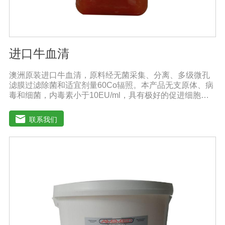
进口牛血清
澳洲原装进口牛血清，原料经无菌采集、分离、多级微孔
滤膜过滤除菌和适宜剂量60Co辐照。本产品无支原体、病
毒和细菌，内毒素小于10EU/ml，具有极好的促进细胞增
殖作用。适用于多种细胞株的培养、扩增和保藏、组织器
官的分离、培养及单克隆抗体的制备和疫苗的研制及生
联系我们
产。质量标准：符合《中华人民共和国兽药典》2020版、
欧洲药典、美国药典质量标准。规格：500ml/瓶保
存：-15℃―-20℃有效期：5年注意事项：解冻：采用逐
步解冻法（ -20℃→2-8℃→ 室温），可减少沉淀的产生使
血清质量不会受到影响。