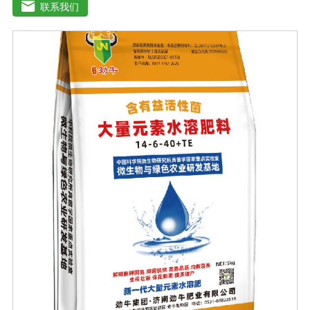
化，改善品质，增产增收，提高商品率。花生、大豆、芝
联系我们
麻苗期、盛花期、膨果期黄叶变绿、花多荚多，抗重茬，
防水渍。果树类(苹果、葡萄、香蕉、柑橘、梨等)花前20
天、生长期、膨大期促进花芽分化，保花保果、着色好，
果型美观，增加果实甜度，膨大早熟，提高商品性。玉米
4-5叶期、抽穗扬花期灌浆期植株粗壮，抗旱抗倒，提高籽
粒重，减少秃顶穗，预防粗缩病，解除除草剂药害。烟草
苗期、移栽期、展叶期促苗壮苗、叶片增大增厚，提高品
质，提早成熟，增产显著。棉花移栽后定苗期、现蕾期、
结铃期防落花落蕾落铃、提高单株结铃率。减少烂根、黑
根、烂铃、僵褪等不良现象，防早衰。使用方法与使用
量:1、喷施:本品稀释800-1000倍液，叶片正反面均匀喷
雾，全生育期可喷施3-4次，每次间隔期10-15天;2、灌根:
本品稀释2000-3000倍液适量灌根;3、冲施或滴灌:每亩每
次用本品2-3公斤兑水溶解后随水冲施或滴灌。注意事
项:1、本品可与中酸性农药混用，并增加药效。2、宜在上
午9点之前或下午4点以后喷施，喷后4小时内遇雨水应补
喷。3、储存于阴凉干燥通风处。