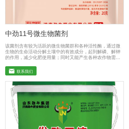
中劲11号微生物菌剂
该菌剂含有较为活跃的微生物菌群和各种活性酶，通过微
生物的生命活动分解土壤中的有效成分，起到解磷、解钾
的作用，减少化肥使用量；同时又能产生各种农作物需要
的植物激素、酸性物质以及维生素，能不同程度地刺激调
节植物生长;并且能产生抗生素、系统防卫酶等多种物质，
联系我们
可以抑制细菌或真菌性病害或诱导系统抗性，间接达到促
进植物生长的作用。【产品功能】1、改善土壤养分：疏松
土壤，提高土壤通透性和保水保肥能力，增加土壤有机
质，防止板结，有效解决因连工连作，重茬等原因造成的
减产问题。2、解磷解钾、提高化肥利用率：有效菌能分解
土壤中的有机质，减少氮肥的流失;其中解钾解磷菌能将土
壤中固化的化学钾肥、化学磷肥分解转化为速效钾、速效
磷。3、改善作物品质：使用菌剂后，作物中的蛋白质、糖
分、氨基酸、维生素等有益成分含量有所提高，起到改善
作物品质的作用。4、增强作物的抗逆性能、提高产量：分