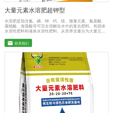
大量元素水溶肥超钾型
水溶肥是指含氮、磷、钾、钙、镁、微量元素、氨基酸、
腐植酸、海藻酸等可完全溶解在水中的复合肥料。有固体
水溶性肥料和液体水溶性肥料。从营养含量分为大量元素
水溶性肥料、中元素水溶性肥料、微量元素水溶性肥料、
含氨基酸水溶性肥料、含腐植酸水溶性肥料、有机水溶性
联系我们
肥料等。水溶肥与传统的过磷酸钙肥等品种相比，水溶性
肥料具有明显的优势。它是一种水溶性好、无残渣的速效
肥料，能完全溶于水，能直接被作物的根和叶吸收利用。
水溶肥作为一种快速肥料，其营养元素相对全面，根据不
同作物的肥料特点，相应的肥料配方不同，市场销售蔬
菜、果树、花卉、食品、棉花、油等作物专用水溶性肥
料。使用技巧：1．避免直接冲施，要采取二次稀释法。由
于水溶性肥料有别于一般的复合肥料，所以农民就不能够
按常规施肥方法，造成施肥不均匀，出现烧苗伤根，苗小
苗弱等现象，二次稀释保证冲肥均匀，提高肥料利用率。
2．严格控制施肥量。水溶肥比一般复合肥养分含量高，用
量相对较少。由于其速效性强，难以在土壤中长期存留，
所以要严格控制施肥量，避免肥料流失即降低施肥的经济
效益，达不到高产优质高效的目的。3．尽量单用或与非碱