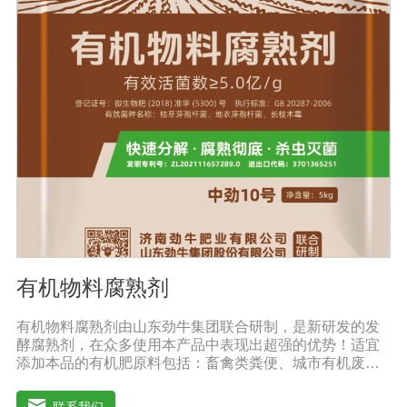
每个时期都有不同的肥料需求，使作物在早期阶段不会出
现长期脱肥现象。适用范围：果树类：苹果、梨、红枣、
葡萄、桃、枸杞、蜜桔、柿子、石榴、猕猴桃、李子、龙
眼、荔枝、柑橘、青梅等瓜菜类：土豆、茄子、黄瓜、大
姜、大蒜、西瓜、甜瓜、冬瓜、辣椒、番茄、苦瓜、南
瓜、地瓜、西葫芦、麻山药等
有机物料腐熟剂
有机物料腐熟剂由山东劲牛集团联合研制，是新研发的发
酵腐熟剂，在众多使用本产品中表现出超强的优势！适宜
添加本品的有机肥原料包括：畜禽类粪便、城市有机废弃
物、糠壳、饼粕、污泥、农林废弃物、以及谷壳、产品加
工废弃料（蔗糖泥、果渣、茶渣、蘑菇渣、酒糟、中草药
联系我们