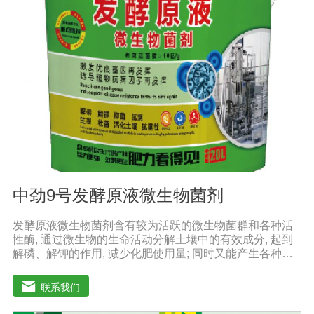
泌赤霉素、细胞分裂素、生长素等活性物质，刺激、调
节、促进作物的生长发育，增强农作物的抗逆性能，有利
于农作物的增产【用法用量】拌种：在干种(含包衣种子)或
催芽种子上撒上少许水，均匀湿润种子后，将本品撒在种
子上拌匀，晾千后播种。用量：粮食类用20g本品拌2斤，
稻种或4斤，玉米种、大豆种或15斤小麦种，花生种用20g
本品拌20-40斤种子，瓜菜类用20g本品拌3公斤种子。可
有效提高种子出芽率，减少苗期病害的发生。
中劲9号发酵原液微生物菌剂
发酵原液微生物菌剂含有较为活跃的微生物菌群和各种活
性酶, 通过微生物的生命活动分解土壤中的有效成分, 起到
解磷、解钾的作用, 减少化肥使用量; 同时又能产生各种农
作物需要的植物激素、酸性物质以及维生素, 能不同程度地
刺激调节植物生长; 并且能产生抗生素、系统防卫酶等多种
联系我们
物质, 可以抑制细菌或真菌性病害或诱导系统抗性, 间接达
到促进植物生长的作用。【产品功能】1、改善土填养分疏