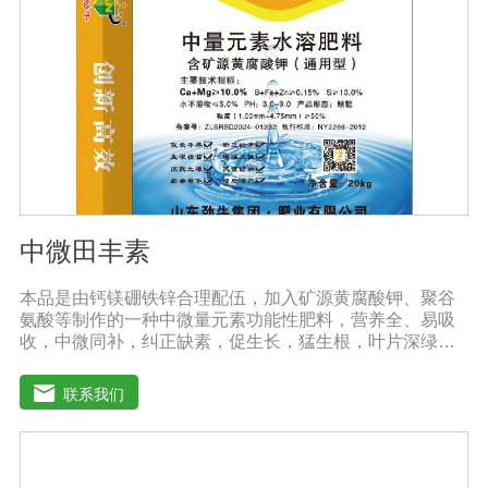
中微田丰素
本品是由钙镁硼铁锌合理配伍，加入矿源黄腐酸钾、聚谷
氨酸等制作的一种中微量元素功能性肥料，营养全、易吸
收，中微同补，纠正缺素，促生长，猛生根，叶片深绿，
生长旺盛，促进花芽分化，保花保果，鼓粒膨果，满足作
物种个生长阶段的营养需求，预防作物因缺素引起的多种
联系我们
病害，营养全面，肥效持久，改善作物品质，增产幅度大
大提高。适应作物：各种粮、棉、油等大田作物，瓜果蔬
菜、根茎作物、花卉、园林及各种经济作物等。用法用
量：冲施、滴灌、撒施、机播、混播、基施均可，一般亩