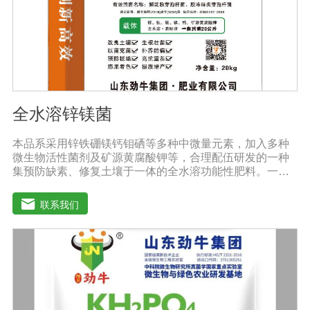
醒农民朋友，水溶肥要尽量单独施用或与非碱性的农药混
用，以免金属离子起反应产生沉淀，造成叶片肥害或药
害。
全水溶锌镁菌
本品系采用锌铁硼镁钙钼硒等多种中微量元素，加入多种
微生物活性菌剂及矿源黄腐酸钾等，合理配伍研发的一种
集预防缺素、修复土壤于一体的全水溶功能性肥料。一肥
多用，营养全面，被称为植物的“活营养”、土壤的“修复
剂”，配方科学，配比创新领先技术，多素合一，具有提苗
联系我们
快、生根猛、改良土壤，防病抗重茬之功效，使土壤暄松
透气，使作物生长旺盛，有效预防由土壤传播的植物病原
及植物缺素引起的黄叶、弱苗、僵苗、死苗烂根、死棵、
枯黄萎等病害，提高植物吸纳肥水的能力，降农残、提品
质、降低农业生产成本，从而达到增产增收的目的。适用
作物：本品登记作物:白菜。实践证明本品在蔬菜、果树、
瓜果、大田、中草药材、花卉、苗木、茶树等多种作物上
具有显著效果。用法用量：◆冲施、滴灌、撒施、机播、