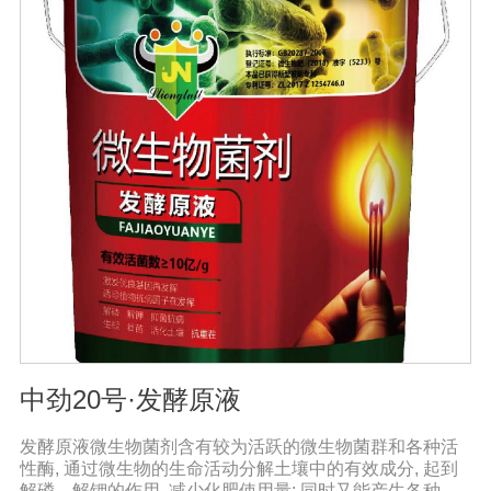
色，叶子又厚又亮。果树、瓜类、豆类等作物在开花前后
喷洒，也可防止谢花落果。具有显著的保花保果作用，也
是大量元素水溶性肥料的主要作用之一。3.果实大、颗粒
重、早熟、高产果树、瓜类、豆类等多种作物。在果实期
喷洒可以增加果实，提前成熟，在抽穗期和灌浆期喷洒谷
物可以使抽穗整齐，重量显著增加。4.灾后恢复，抗旱、
防涝、防虫。风灾后，喷洒能迅速恢复生长，抵抗农作物
病虫害，与农药混合喷洒，病株恢复更快。
中劲20号·发酵原液
发酵原液微生物菌剂含有较为活跃的微生物菌群和各种活
性酶, 通过微生物的生命活动分解土壤中的有效成分, 起到
解磷、解钾的作用, 减少化肥使用量; 同时又能产生各种农