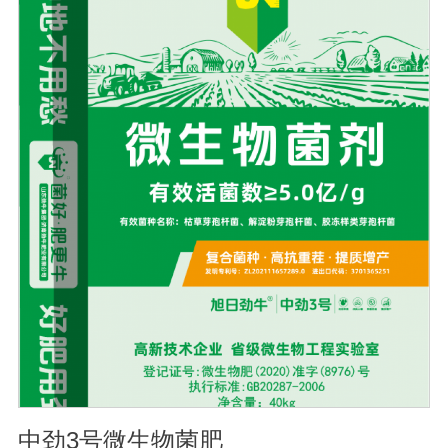
松土壤, 提高土壤通透性和保水保肥能力, 增加土壤有机质
防止板结, 有效解决因连工连作、重茬等原因造成的减产问
题。2、解磷解钾、提高化肥利用率有效菌能分解土壤中的
有机质, 减少氨肥的流失; 其中解钾解磷菌能将土壤中固化
的化学钾肥、化学磷肥分解转化为速效钾、速效磷。3、改
善作物品质使用菌剂后, 作物中的蛋白质、糖分、氮基酸、
维生素等有益成分含量有所提高, 起到改善作物品质的作
用。4、增强作物的抗逆性能、提高产量分泌赤霉素、细胞
分裂素、生长素等活性物质, 刺激、调节、促进作物的生长
发育, 增强农作物的抗逆性能, 有利于农作物的增产5、预
防、抑制细菌、真菌性病害如:小麦根腐病、镰刀菌、姜腐
病、黄萎病、灰葡萄孢、香蕉与棉花等枯萎病。
中劲3号微生物菌肥