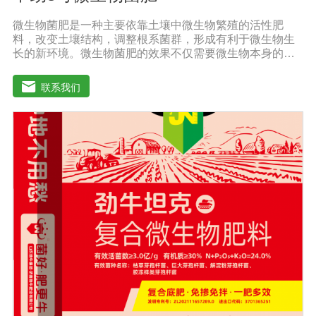
微生物菌肥是一种主要依靠土壤中微生物繁殖的活性肥
料，改变土壤结构，调整根系菌群，形成有利于微生物生
长的新环境。微生物菌肥的效果不仅需要微生物本身的活
性，而且还与外部气候条件密切相关。通过有益细菌的大
规模繁殖，在植物根系周围形成有利的种群，防止其他有
联系我们
害细菌的生命活动，分解土壤有机物，促进土壤颗粒的形
成，通过有益细菌的活性疏松土壤好地调节土壤疏松、肥
料、肥料、水、水、透气性，分解土壤中的农药残留，避
免农药残留对下一季度的作物造成损害。根系排放的有害
物质也能分解植物的生长过程。微生物菌肥的外部条件包
括温度、土壤湿度、土壤养分、光照强度和土壤酸碱度，
当微生物菌肥的数量和强度合适时，微生物菌肥可以发挥
正常作用。只有在适当的外部条件下，微生物菌肥才能发
挥正常作用。菌株繁殖较大，新陈代谢产生有利于植物生
长的元素，从而提高土壤肥力。空气中的氮可以部分利
用，通过有益细菌的生长代谢产生相应的酶和酸，分解土
壤中不溶性的磷和钾肥，成为植物可以吸收的磷和钾肥，
可以大大提高作物对肥料的利用率。在释放磷和钾的同
时，它还可以促进土壤中微量元素的释放和作物的利用，
同时，有益的细菌可以代谢多种植物所需的物质，如小分
子氨基酸、生长刺激物、维生素等。