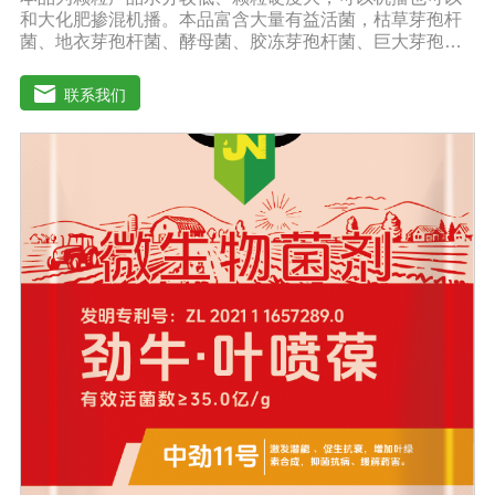
和大化肥掺混机播。本品富含大量有益活菌，枯草芽孢杆
菌、地衣芽孢杆菌、酵母菌、胶冻芽孢杆菌、巨大芽孢杆
菌、解淀粉芽孢杆菌等复合配伍，有益菌大量繁殖快速释
放大量养分，增强土壤肥力，能激活土壤养分，使土壤中
联系我们
氮磷钾、中微量元素利用率达到大化，土壤肥力大幅度提
高。【中劲6号微生物菌剂产品功能】 以菌克菌，有益菌
群有效的抑制病原菌的生长，有效缓解根腐、黄化、枯
萎、烂根、根肿、早衰等现象，防止其它土传病害及重茬
的发生。 1、改善土壤养分微生物菌剂能够增强土壤团粒
结构，疏松土壤，提高土壤通透性和保水保肥能力，增加
土壤有机质，调节土壤PH值，活化土壤中的潜在养分，改
善土壤中养分的供应情况，有效解决因连工连作，重茬等
原因造成的减产问题。针对长期使用鸡粪造成的有机酸毒
害，烧根烧菌，病菌虫卵危害，酸碱不平衡等现状采用高
端生物技术精制而成，破除土壤板结，恢复土壤活力、保
肥保水、生物护根、强健植株、保花保果、促进花芽形
成，提高坐果率。 2、解决土壤重金属污染问题微生物菌
剂中的各种菌能有效的对土壤中的重金属进行溶解、氧化
还原及降解作用。重金属可与土壤有机质形成稳定的络合
物，对重金属在土壤中的化学行为产生深刻的影响，有效
解决土壤重金属污染问题。