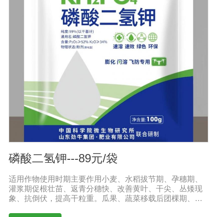
混播、基施、种肥同播均可，一般亩用量18-20公斤，作物
缺素严重且有死苗烂根现象及土壤板结且十传杂菌较多地
块，亩用量30-40公斤。◆具体用法用量请根据土壤及作物
情况，在专业农技人员正确指导下使用。注意事项：1.阴
凉干燥处存放，禁止暴晒和雨淋2.内含大量有益活菌，禁
止与杀菌剂或含铜物质混用3.施用本品时可与多种非强
酸、强碱农药混合施用
磷酸二氢钾---89元/袋
适用作物使用时期主要作用小麦、水稻拔节期、孕穗期、
灌浆期促根壮苗、返青分穗快、改善黄叶、干尖、丛矮现
象、抗倒伏，提高干粒重。瓜果、蔬菜移载后团棵期、开
花期、果实膨大期叶肥叶厚、保花保果，防止茎叶黄化老