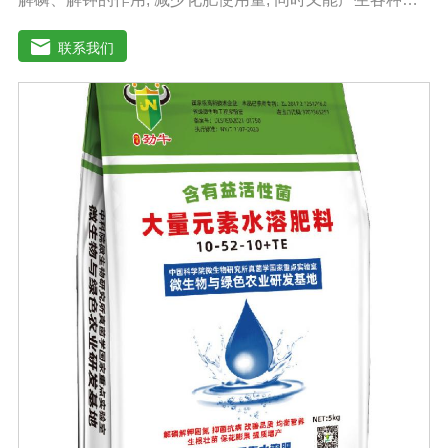
作物需要的植物激素、酸性物质以及维生素, 能不同程度地
刺激调节植物生长; 并且能产生抗生素、系统防卫酶等多种
联系我们
物质, 可以抑制细菌或真菌性病害或诱导系统抗性, 间接达
到促进植物生长的作用。【产品功能】1、改善土填养分疏
松土壤, 提高土壤通透性和保水保肥能力, 增加土壤有机质
防止板结, 有效解决因连工连作、重茬等原因造成的减产问
题。2、解磷解钾、提高化肥利用率有效菌能分解土壤中的
有机质, 减少氨肥的流失; 其中解钾解磷菌能将土壤中固化
的化学钾肥、化学磷肥分解转化为速效钾、速效磷。3、改
善作物品质使用菌剂后, 作物中的蛋白质、糖分、氮基酸、
维生素等有益成分含量有所提高, 起到改善作物品质的作
用。4、增强作物的抗逆性能、提高产量分泌赤霉素、细胞
分裂素、生长素等活性物质, 刺激、调节、促进作物的生长
发育, 增强农作物的抗逆性能, 有利于农作物的增产5、预
防、抑制细菌、真菌性病害如:小麦根腐病、镰刀菌、姜腐
病、黄萎病、灰葡萄孢、香蕉与棉花等枯萎病。