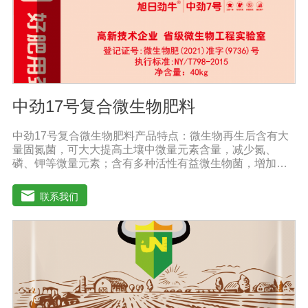
中劲17号复合微生物肥料
中劲17号复合微生物肥料产品特点：微生物再生后含有大
量固氮菌，可大大提高土壤中微量元素含量，减少氮、
磷、钾等微量元素；含有多种活性有益微生物菌，增加土
壤有机质，加速有机质降解转化为作物吸收的营养物质，
大大提高土壤肥力，减少化肥用量。增产效果明显：根据
联系我们
作物的不同，高达20%-60%。提高作物和农产品质量，增
加农民收入。重建健康土壤，改善作物抵抗病虫害。改善
土壤板结，激发土壤活力，提供额外的天然植物生长和。
发达根系，增强吸收能力，提高作物和抵抗力。抑制土壤
中的线虫和植物根部病虫害，从根本上减少农药的使用。
促进植物生长发育，提高抗逆性。促进根系生长，果树开
花整齐，保花保果；落叶期晚，抗早春病害。防治早衰，
抗重建，抗倒伏，抗旱抗寒。根据作物肥料需求的特点，