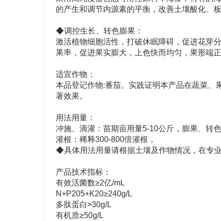
的产生和调节内源素的平衡，改善土壤酸化、
◆调控生长、转色膨果：
激活植物细胞活性，打破休眠障碍，促进花芽
果率，促进果实膨大，上色快而均匀，果形端
适宜作物：
本品登记作物:番茄。实践证明本产品在蔬菜、
著效果。
用法用量：
冲施、滴灌：苗期亩用量5-10公斤，膨果、转色
灌根：稀释300-800倍灌根，
◆
具体用法用量请根据土壤及作物情况，在专
产品技术指标：
有效活菌数≥2亿/mL
N+P205+K20≥240g/L
多肽蛋白>30g/L
有机质≥50g/L