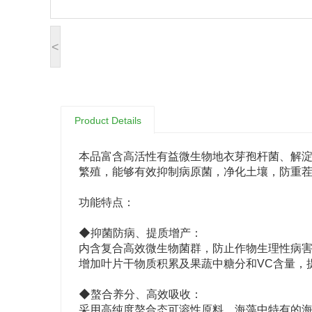
<
Product Details
本品富含高活性有益微生物地衣芽孢杆菌、解
繁殖，能够有效抑制病原菌，净化土壤，防重
功能特点：
◆抑菌防病、提质增产：
内含复合高效微生物菌群，防止作物生理性病
增加叶片干物质积累及果蔬中糖分和VC含量，
◆螯合养分、高效吸收：
采用高纯度螯合态可溶性原料，海藻中特有的