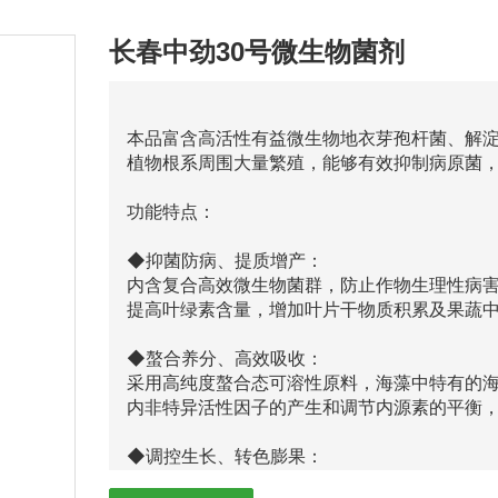
长春中劲30号微生物菌剂
本品富含高活性有益微生物地衣芽孢杆菌、解
植物根系周围大量繁殖，能够有效抑制病原菌
功能特点：
◆抑菌防病、提质增产：
内含复合高效微生物菌群，防止作物生理性病
提高叶绿素含量，增加叶片干物质积累及果蔬中
◆螯合养分、高效吸收：
采用高纯度螯合态可溶性原料，海藻中特有的
内非特异活性因子的产生和调节内源素的平衡
◆调控生长、转色膨果：
激活植物细胞活性，打破休眠障碍，促进花芽