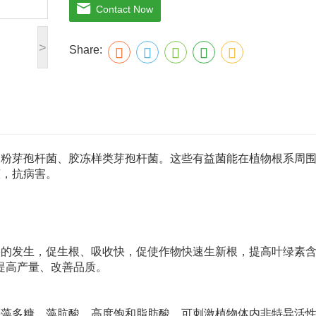
授粉质量，提高坐果率，促进果实膨大，上色
Contact Now
产品技术指标：
>
Share:
有效活菌数≥2亿/mL
N+P205+K20≥240g/L
多肽蛋白>30g/L
有机质≥50g/L
淀粉芽孢杆菌、胶冻样类芽孢杆菌。这些有益菌能在植物根系周
茬，抗病害。
害的发生，促生根、吸收快，促使作物快速生新根，提高叶绿素
提高产量、改善品质。
海藻多糖、藻肮酸、高度饱和脂肪酸，可刺激植物体内非特异活