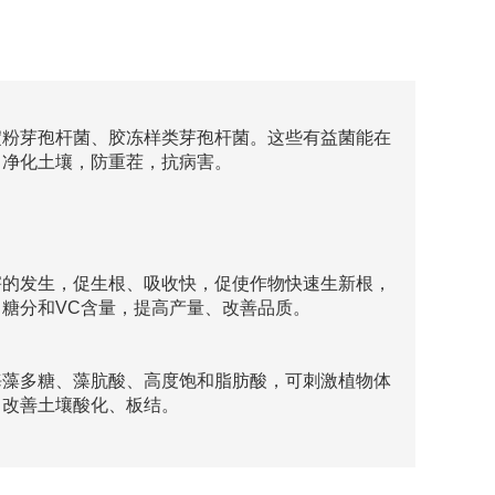
淀粉芽孢杆菌、胶冻样类芽孢杆菌。这些有益菌能在
，净化土壤，防重茬，抗病害。
害的发生，促生根、吸收快，促使作物快速生新根，
糖分和VC含量，提高产量、改善品质。
海藻多糖、藻肮酸、高度饱和脂肪酸，可刺激植物体
，改善土壤酸化、板结。
分化，增加雌花数量，调控果柄离层细胞结构，提高