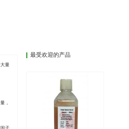
快而均匀，果形端正。
最受欢迎的产品
围大量
含量，
性因子