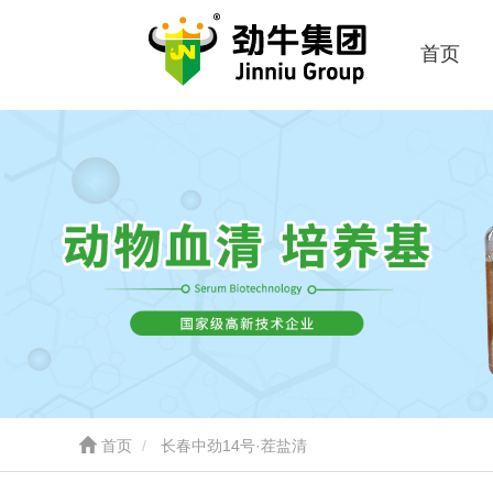
首页
首页
长春中劲14号·茬盐清