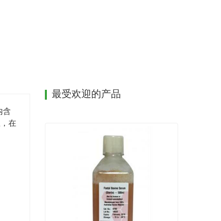
后进行沟施或穴施，每亩1-2包。
力情况适当调整，在农艺师人员正确指导下使用。
最受欢迎的产品
内含
殖，在