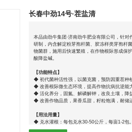
长春中劲14号·茬盐清
本品由劲牛集团·济南劲牛肥业有限公司，针对
研制，内含解淀粉芽孢杆菌、胶冻样类芽孢杆
物菌群，施用后快速繁殖，在作物根际形成保
酸降盐碱。
【功能特点】
◆ 初代菌种活性强，以菌克菌，预防因重茬种
◆ 改善根际微生态环境，提高作物抗病抗逆能
◆ 活化养分，固氮、解磷解钾，改良土壤，降
◆ 改善作物品质，果香瓜甜，籽粒饱满，耐储
【用法用量】
◆ 兑水灌根：每包兑水30-50公斤，每亩1-2包
◆ 冲施滴灌：每包兑水15公斤配成菌液后使用，