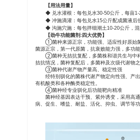
【用法用量】
◆ 兑水灌根：每包兑水30-50公斤，每亩1-
◆ 冲施滴灌：每包兑水15公斤配成菌液后使
◆ 沟施穴施：每包拌细潮土10-20公斤，
【劲牛功能菌剂:四大优势】
①菌种来源正宗，功能强、适应性好原始
菌源正宗，第一代原菌，抗衰败能力强，多功
②菌种无拮抗复配，多菌株和谐共生与中
拮抗情况，菌种复配后，多菌种及次级代谢物
③菌种代谢产物产量高、稳定性强
经特别驯化的菌株代谢产物定向性强、产
有机酸类和各种酶类稳定性。
④菌种经专业驯化后功能靶向精准
菌种经基因表达干预、紫外诱变，采用高
病、促生、嗜盐、耐盐、活化、抑虫、调节等