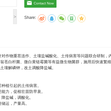
◆ 沟施穴施：每包拌细潮土10-20公斤，混匀
Contact Now
◆ 具体用法用量根据不同作物及施肥习惯和地
>
Share:
针对作物重茬连作、土壤盐碱酸化、土传病害等问题联合研制，
尼翁苍白杆菌、微白黄链霉菌等有益微生物菌群，施用后快速繁
化土壤解磷钾，改土调酸降盐碱。
茬种植引起的土传病害。
逆能力，促根壮苗防早衰。
，降盐碱，调酸化。
耐储运，产量高。