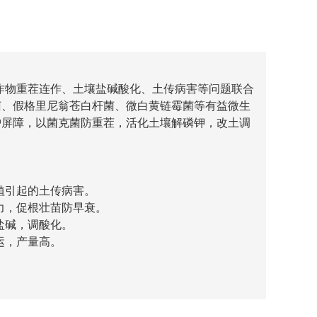
作物重茬连作、土壤盐碱酸化、土传病害等问题联合
菌、假格里尼翁苍白杆菌、微白黄链霉菌等有益微生
护屏障，以菌克菌防重茬，活化土壤解磷钾，改土调
植引起的土传病害。
力，促根壮苗防早衰。
盐碱，调酸化。
运，产量高。
。
每亩1-2包。