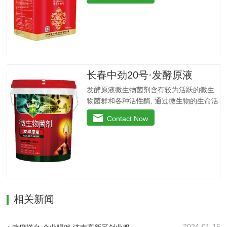
殖，能够有效抑制病原菌，净化土壤，防
期灌浆期植株粗壮，抗旱抗倒，提高籽粒
重茬，抗病害。功能特点：◆抑菌防病、
重，减少秃顶穗，预防粗缩病，解除除草
提质增产：内含复合高效微生物菌群，防
剂药害。烟草苗期、移栽期、展叶期促苗
止作物生理性病害的发生，促生根、吸收
壮苗、…
快，促使作物快速生新根，提高叶绿素含
量，增加叶片干物质积累及果蔬中糖分和
VC含量，提高产量、改善品质。◆螯合养
长春中劲20号·发酵原液
分、高效吸收：采用高纯度螯合态可溶性
发酵原液微生物菌剂含有较为活跃的微生
原料，海藻中特有的海藻多糖、藻肮酸、
物菌群和各种活性酶, 通过微生物的生命活
高度饱和脂肪酸，可刺激植物体内非特异
动分解土壤中的有效成分, 起到解磷、解钾
活性因子的产生和调节内源素的平衡，改
Contact Now
的作用, 减少化肥使用量; 同时又能产生各
善土壤酸化、板结。◆调控生长、转色膨
种农作物需要的植物激素、酸性物质以及
果：激活植物细胞活性，打破休眠障碍，
维生素, 能不同程度地刺激调节植物生长;
促进花芽分化，…
并且能产生抗生素、系统防卫酶等多种物
质, 可以抑制细菌或真菌性病害或诱导系统
抗性, 间接达到促进植物生长的作用。【产
品功能】1、改善土填养分疏松土壤, 提高
相关新闻
土壤通透性和保水保肥能力, 增加土壤有机
质防止板结, 有效解决因连工连作、重茬等
原因造成的减产问题。2、解磷解钾、提高
2024-01-15