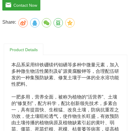
Contact Now
Share:
Product Details
本品系采用锌铁硼镁钙钼硒等多种中微量元素，加入
多种微生物活性菌剂及矿源黄腐酸钾等，合理配伍研
发的一种集预防缺素、修复土壤于一体的全水溶功能
性肥料。
一肥多用，营养全面，被称为植物的“活营养”、土壤
的“修复剂”，配方科学，配比创新领先技术，多素合
一，具有提苗快、生根猛、改良土壤，防病抗重茬之
功效，使土壤暄松透气，使作物生长旺盛，有效预防
由土壤传播的植物病原及植物缺素引起的黄叶、弱
苗、僵苗、死苗烂根、死棵、枯黄萎等病害，提高植