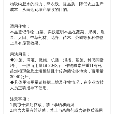
物吸纳肥水的能力，降农残、提品质、降低农业生产
成本，从而达到增产增收的目的。
适用作物：
本品登记作物:白菜。实践证明本品在蔬菜、果树、瓜
果、大田、中草药材、花卉、苗木、茶树等多种作物
上具有显著效果。
用法用量：
◆冲施、滴灌、撒施、机播、混播、基施、种肥同播
均可，一般亩用量18-20公斤，作物缺素严重且有死
苗烂根现象及土壤板结且十传杂菌较多地块，亩用量
30-40公斤。
◆具体用法用量请根据土壤及作物情况，在专业农技
人员正确指导下使用。
注意事项：
1.阴凉干燥处存放，禁止暴晒和雨淋
2.内含大量有益活菌，禁止与杀菌剂或含铜物质混用