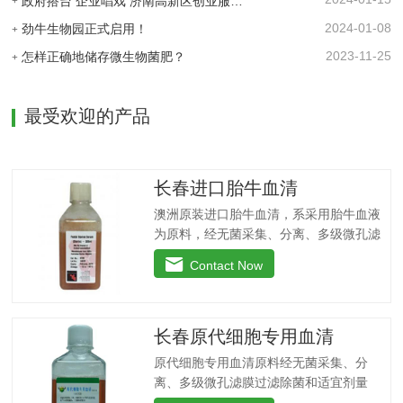
政府搭台 企业唱戏 济南高新区创业服务中心为企业及时搭建供需平台
化肥利用率有效菌能分解土壤中的有机质,
2024-01-08
劲牛生物园正式启用！
减少氨肥的流失;…
2023-11-25
怎样正确地储存微生物菌肥？
最受欢迎的产品
长春进口胎牛血清
澳洲原装进口胎牛血清，系采用胎牛血液
为原料，经无菌采集、分离、多级微孔滤
膜过滤除菌和适宜剂量60Co辐照。本产品
Contact Now
无支原体、病毒和细菌，内毒素小于
10EU/ml，具有很好好的促进细胞增殖作
用。适用于娇贵细胞及多种细胞株的培
养、扩增和保藏、组织器官的分离、培养
长春原代细胞专用血清
及单克隆抗体的制备和疫苗的研制及生
原代细胞专用血清原料经无菌采集、分
产。质量标准：符合《中华人民共和国药
离、多级微孔滤膜过滤除菌和适宜剂量
典》2020版、符合《中华人民共和国兽药
60Co照射。本产品无支原体、病毒和细