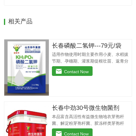
相关产品
长春磷酸二氢钾---79元/袋
适用作物使用时期主要作用小麦、水稻拔
节期、孕穗期、灌浆期促根壮苗、返青分
穗快、改善黄叶、干尖、丛矮现象、抗倒
Contact Now
伏，提高干粒重。瓜果、蔬菜移载后团棵
期、开花期、果实膨大期叶肥叶厚、保花
保果，防止茎叶黄化老化，改善品质，增
产增收，提高商品率。花生、大豆、芝麻
苗期、盛花期、膨果期黄叶变绿、花多荚
长春中劲30号微生物菌剂
多，抗重茬，防水渍。果树类(苹果、葡
萄、香蕉、柑橘、梨等)花前20天、生长
本品富含高活性有益微生物地衣芽孢杆
期、膨大期促进花芽分化，保花保果、着
菌、解淀粉芽孢杆菌、胶冻样类芽孢杆
色好，果型美观，增加果实甜度，膨大早
菌。这些有益菌能在植物根系周围大量繁
Contact Now
熟，提高商品性。玉米4-5叶期、抽穗扬花