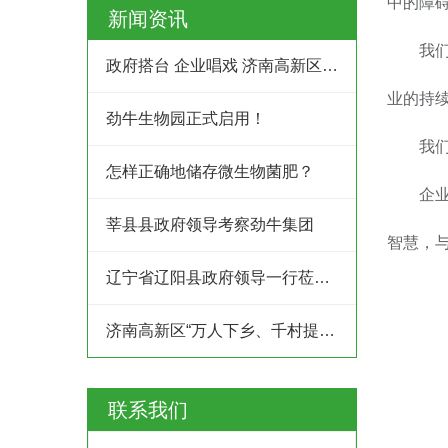
中的障
新闻资讯
我
政府搭台 企业唱戏 济南高新区创业服务中心为企业及时搭建供需平台
业的持
劲牛生物园正式启用！
我
怎样正确地储存微生物菌肥？
企
莘县县政府领导考察劲牛集团
智慧，
辽宁省辽阳县政府领导一行莅临劲牛集团考察
济南高新区“万人下乡、千村提升”工程村企结对共建行动
联系我们