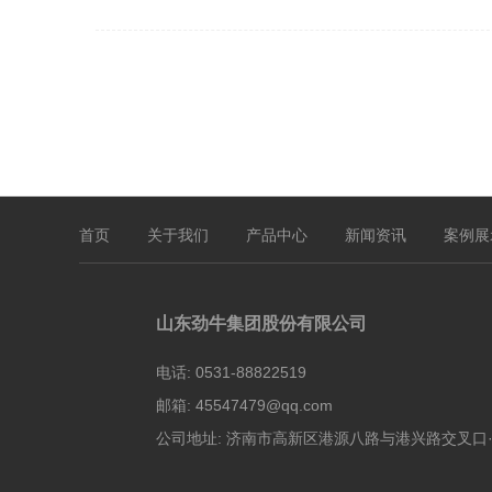
首页
关于我们
产品中心
新闻资讯
案例展
山东劲牛集团股份有限公司
电话:
0531-88822519
邮箱:
45547479@qq.com
公司地址:
济南市高新区港源八路与港兴路交叉口