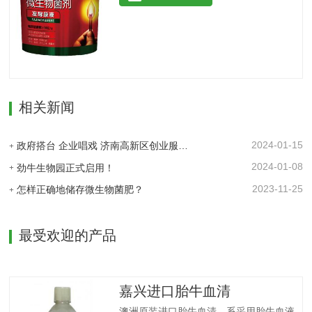
的作用, 减少化肥使用量; 同时又能产生各
善土壤酸化、板结。◆调控生长、转色膨
种农作物需要的植物激素、酸性物质以及
果：激活植物细胞活性，打破休眠障碍，
维生素, 能不同程度地刺激调节植物生长;
促进花芽分化，…
并且能产生抗生素、系统防卫酶等多种物
质, 可以抑制细菌或真菌性病害或诱导系统
抗性, 间接达到促进植物生长的作用。【产
品功能】1、改善土填养分疏松土壤, 提高
相关新闻
土壤通透性和保水保肥能力, 增加土壤有机
质防止板结, 有效解决因连工连作、重茬等
原因造成的减产问题。2、解磷解钾、提高
2024-01-15
政府搭台 企业唱戏 济南高新区创业服务中心为企业及时搭建供需平台
化肥利用率有效菌能分解土壤中的有机质,
2024-01-08
劲牛生物园正式启用！
减少氨肥的流失;…
2023-11-25
怎样正确地储存微生物菌肥？
最受欢迎的产品
嘉兴进口胎牛血清
澳洲原装进口胎牛血清，系采用胎牛血液