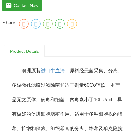
Contact Now
洲药典、美国药典质量标准。
Share:
注意事项：解冻：采用逐步解冻法（ -20℃→2-8℃→ 室
温），可减少沉淀的产生使血清质量不会受到影响。
Product Details
澳洲原装
进口牛血清
，原料经无菌采集、分离、
多级微孔滤膜过滤除菌和适宜剂量60Co辐照。本产
品无支原体、病毒和细菌，内毒素小于10EU/ml，具
有极好的促进细胞增殖作用。适用于多种细胞株的培
养、扩增和保藏、组织器官的分离、培养及单克隆抗