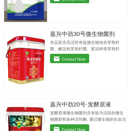
伏，提高干粒重。瓜果、蔬菜移载后团棵
期、开花期、果实膨大期叶肥叶厚、保花
保果，防止茎叶黄化老化，改善品质，增
产增收，提高商品率。花生、大豆、芝麻
苗期、盛花期、膨果期黄叶变绿、花多荚
嘉兴中劲30号微生物菌剂
多，抗重茬，防水渍。果树类(苹果、葡
萄、香蕉、柑橘、梨等)花前20天、生长
本品富含高活性有益微生物地衣芽孢杆
期、膨大期促进花芽分化，保花保果、着
菌、解淀粉芽孢杆菌、胶冻样类芽孢杆
色好，果型美观，增加果实甜度，膨大早
菌。这些有益菌能在植物根系周围大量繁
Contact Now
熟，提高商品性。玉米4-5叶期、抽穗扬花
殖，能够有效抑制病原菌，净化土壤，防
期灌浆期植株粗壮，抗旱抗倒，提高籽粒
重茬，抗病害。功能特点：◆抑菌防病、
重，减少秃顶穗，预防粗缩病，解除除草
提质增产：内含复合高效微生物菌群，防
剂药害。烟草苗期、移栽期、展叶期促苗
止作物生理性病害的发生，促生根、吸收
壮苗、…
快，促使作物快速生新根，提高叶绿素含
量，增加叶片干物质积累及果蔬中糖分和
VC含量，提高产量、改善品质。◆螯合养
嘉兴中劲20号·发酵原液
分、高效吸收：采用高纯度螯合态可溶性
发酵原液微生物菌剂含有较为活跃的微生
原料，海藻中特有的海藻多糖、藻肮酸、
物菌群和各种活性酶, 通过微生物的生命活
高度饱和脂肪酸，可刺激植物体内非特异
动分解土壤中的有效成分, 起到解磷、解钾
活性因子的产生和调节内源素的平衡，改
Contact Now