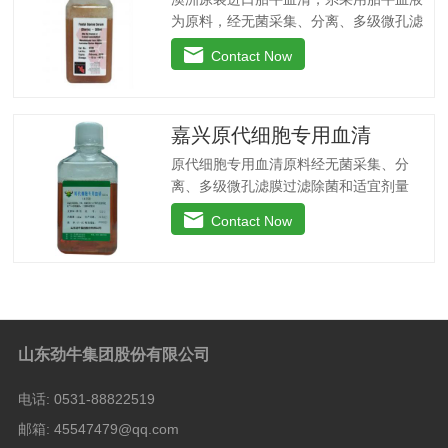
为原料，经无菌采集、分离、多级微孔滤
膜过滤除菌和适宜剂量60Co辐照。本产品
Contact Now
无支原体、病毒和细菌，内毒素小于
10EU/ml，具有很好好的促进细胞增殖作
用。适用于娇贵细胞及多种细胞株的培
养、扩增和保藏、组织器官的分离、培养
嘉兴原代细胞专用血清
及单克隆抗体的制备和疫苗的研制及生
原代细胞专用血清原料经无菌采集、分
产。质量标准：符合《中华人民共和国药
离、多级微孔滤膜过滤除菌和适宜剂量
典》2020版、符合《中华人民共和国兽药
60Co照射。本产品无支原体、病毒和细
典》2020版、欧洲药典、美国药典质量标
Contact Now
菌， γ球蛋白含量低，血红蛋白含量低，内
准。规格：500ml/瓶保存：-15℃―-20℃
毒素小于5EU/ml，具有良好的促进细胞增
有效期：5年注意事项：解冻：采用逐步解
殖作用。适用于多种细胞的培养。质量标
冻法（ -20℃→2-8℃→ 室温），可减少
准：符合《中华人民共和国兽药典》2020
沉淀的产生使血清质量不会受到影响。
版质量标准。规格：100ml/瓶、250ml/
瓶、500ml/瓶保存：-15℃―-20℃有效
山东劲牛集团股份有限公司
期：5年注意事项：1、解冻：采用逐步解
冻法（ -20℃→2-8℃→ 室温），可减少
电话:
0531-88822519
沉淀的产生使血清质量不会受到影响。
邮箱:
45547479@qq.com