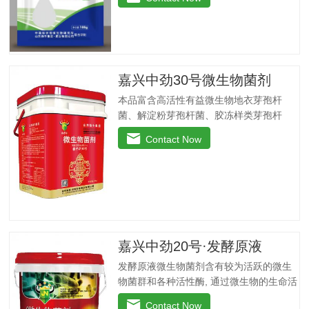
伏，提高干粒重。瓜果、蔬菜移载后团棵
期、开花期、果实膨大期叶肥叶厚、保花
保果，防止茎叶黄化老化，改善品质，增
产增收，提高商品率。花生、大豆、芝麻
苗期、盛花期、膨果期黄叶变绿、花多荚
嘉兴中劲30号微生物菌剂
多，抗重茬，防水渍。果树类(苹果、葡
萄、香蕉、柑橘、梨等)花前20天、生长
本品富含高活性有益微生物地衣芽孢杆
期、膨大期促进花芽分化，保花保果、着
菌、解淀粉芽孢杆菌、胶冻样类芽孢杆
色好，果型美观，增加果实甜度，膨大早
菌。这些有益菌能在植物根系周围大量繁
Contact Now
熟，提高商品性。玉米4-5叶期、抽穗扬花
殖，能够有效抑制病原菌，净化土壤，防
期灌浆期植株粗壮，抗旱抗倒，提高籽粒
重茬，抗病害。功能特点：◆抑菌防病、
重，减少秃顶穗，预防粗缩病，解除除草
提质增产：内含复合高效微生物菌群，防
剂药害。烟草苗期、移栽期、展叶期促苗
止作物生理性病害的发生，促生根、吸收
壮苗、…
快，促使作物快速生新根，提高叶绿素含
量，增加叶片干物质积累及果蔬中糖分和
VC含量，提高产量、改善品质。◆螯合养
嘉兴中劲20号·发酵原液
分、高效吸收：采用高纯度螯合态可溶性
发酵原液微生物菌剂含有较为活跃的微生
原料，海藻中特有的海藻多糖、藻肮酸、
物菌群和各种活性酶, 通过微生物的生命活
高度饱和脂肪酸，可刺激植物体内非特异
动分解土壤中的有效成分, 起到解磷、解钾
活性因子的产生和调节内源素的平衡，改
Contact Now