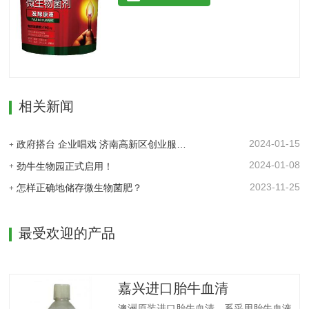
的作用, 减少化肥使用量; 同时又能产生各
善土壤酸化、板结。◆调控生长、转色膨
种农作物需要的植物激素、酸性物质以及
果：激活植物细胞活性，打破休眠障碍，
维生素, 能不同程度地刺激调节植物生长;
促进花芽分化，…
并且能产生抗生素、系统防卫酶等多种物
质, 可以抑制细菌或真菌性病害或诱导系统
抗性, 间接达到促进植物生长的作用。【产
品功能】1、改善土填养分疏松土壤, 提高
相关新闻
土壤通透性和保水保肥能力, 增加土壤有机
质防止板结, 有效解决因连工连作、重茬等
原因造成的减产问题。2、解磷解钾、提高
2024-01-15
政府搭台 企业唱戏 济南高新区创业服务中心为企业及时搭建供需平台
化肥利用率有效菌能分解土壤中的有机质,
2024-01-08
劲牛生物园正式启用！
减少氨肥的流失;…
2023-11-25
怎样正确地储存微生物菌肥？
最受欢迎的产品
嘉兴进口胎牛血清
澳洲原装进口胎牛血清，系采用胎牛血液