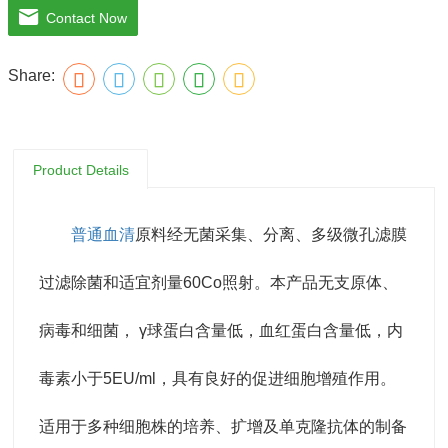
Contact Now
注意事项：解冻：采用逐步解冻法（ -20℃→2-8℃→ 室
Share:
温），可减少沉淀的产生使血清质量不会受到影响。
Product Details
普通血清
原料经无菌采集、分离、多级微孔滤膜
过滤除菌和适宜剂量60Co照射。本产品无支原体、
病毒和细菌， γ球蛋白含量低，血红蛋白含量低，内
毒素小于5EU/ml，具有良好的促进细胞增殖作用。
适用于多种细胞株的培养、扩增及单克隆抗体的制备