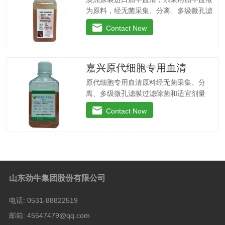
为原料，经无菌采集、分离、多级微孔滤
膜过滤除菌和适宜剂量60Co辐照。本产品
Contact Now
无支原体、病毒和细菌，内毒素小于
10EU/ml，具有很好好的促进细胞增殖作
用。适用于娇贵细胞及多种细胞株的培
养、扩增和保藏、组织器官的分离、培养
嘉兴原代细胞专用血清
及单克隆抗体的制备和疫苗的研制及生
原代细胞专用血清原料经无菌采集、分
产。质量标准：符合《中华人民共和国药
离、多级微孔滤膜过滤除菌和适宜剂量
典》2020版、符合《中华人民共和国兽药
60Co照射。本产品无支原体、病毒和细
典》2020版、欧洲药典、美国药典质量标
Contact Now
菌， γ球蛋白含量低，血红蛋白含量低，内
准。规格：500ml/瓶保存：-15℃―-20℃
毒素小于5EU/ml，具有良好的促进细胞增
有效期：5年注意事项：解冻：采用逐步解
殖作用。适用于多种细胞的培养。质量标
冻法（ -20℃→2-8℃→ 室温），可减少
准：符合《中华人民共和国兽药典》2020
沉淀的产生使血清质量不会受到影响。
版质量标准。规格：100ml/瓶、250ml/
瓶、500ml/瓶保存：-15℃―-20℃有效
山东劲牛集团股份有限公司
期：5年注意事项：1、解冻：采用逐步解
冻法（ -20℃→2-8℃→ 室温），可减少
电话:
0531-88822519
沉淀的产生使血清质量不会受到影响。
邮箱:
45547479@qq.com